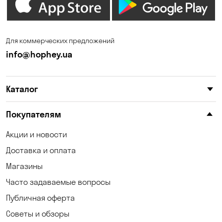
Ирпень
Калиновка
Каменные Потоки
Каменское
Для коммерческих предложений
Карнауховка
Катериновка
info@hophey.ua
Киев
Клинцы
Каталог
Княжичи
Корсунцы
Котовка
Красноселка
Покупателям
Кременчуг
Кривой Рог
Акции и новости
Доставка и оплата
Кривуши
Кропивницкий
Магазины
Крюковщина
Кулеши
Часто задаваемые вопросы
Кушугум
Лески
Публичная оферта
Советы и обзоры
Лесники
Лозоватка