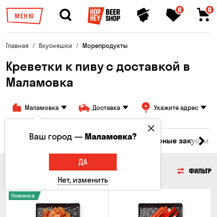
0
0
МЕНЮ
Главная
Вкусняшки
Морепродукты
Креветки к пиву с доставкой в ​​
Маламовка
Маламовка
Доставка
Укажите адрес
Ваш город —
Маламовка?
ары
Мясо
Рыба
Морепродукты
Сырные закуски
ДА
МОРЕПРОДУКТЫ
ФИЛЬТР
Нет, изменить
Новинка