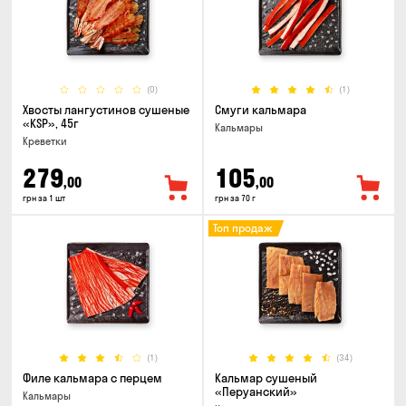
(0)
(1)
Хвосты лангустинов сушеные
Смуги кальмара
«KSP», 45г
Кальмары
Креветки
279
105
,00
,00
грн за 1 шт
грн за 70 г
Топ продаж
(1)
(34)
Филе кальмара с перцем
Кальмар сушеный
«Перуанский»
Кальмары