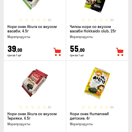
(0)
(0)
Нори снек Akura со вкусом
Чипсы нори со вкусом
васаби, 4.5г
васаби Hokkaido club, 25г
Морепродукты
Морепродукты
39
55
,00
,00
грн за 1 шт
грн за 1 шт
(0)
(0)
Нори снек Akura со вкусом
Нори снек Humanwell
Терияки, 4.5г
детские, 4г
Морепродукты
Морепродукты