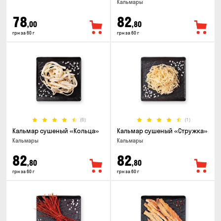
Кальмары
78
82
,00
,80
грн за 60 г
грн за 60 г
(6)
(1)
Кальмар сушеный «Кольца»
Кальмар сушеный «Стружка»
Кальмары
Кальмары
82
82
,80
,80
грн за 60 г
грн за 60 г