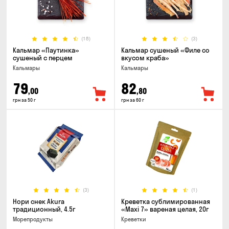
(18)
(3)
Кальмар «Паутинка»
Кальмар сушеный «Филе со
сушеный с перцем
вкусом краба»
Кальмары
Кальмары
79
82
,00
,80
грн за 50 г
грн за 60 г
(3)
(1)
Нори снек Akura
Креветка сублимированная
традиционный, 4.5г
«Maxi 7» вареная целая, 20г
Морепродукты
Креветки