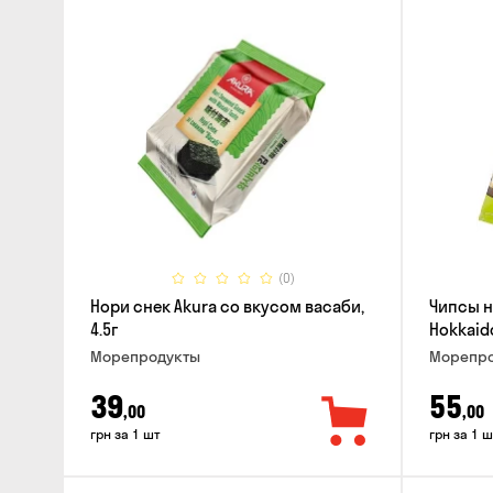
(0)
Нори снек Akura со вкусом васаби,
Чипсы н
4.5г
Hokkaido
Морепродукты
Морепро
39
55
,00
,00
грн за 1 шт
грн за 1 ш