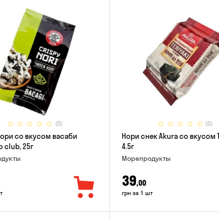
(0)
(0)
ори со вкусом васаби
Нори снек Akura со вкусом 
 club, 25г
4.5г
дукты
Морепродукты
39
,00
т
грн за 1 шт