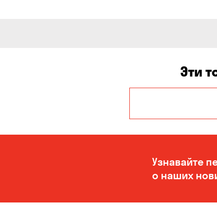
Эти т
Авангард
Белогородка
Буча
Узнавайте п
Вольное
о наших нов
Гора
Елизаветовка