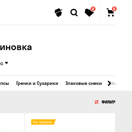
0
0
ериновка
ес
ипсы
Гренки и Сухарики
Злаковые снеки
Сладости
ФИЛЬТР
Топ продаж