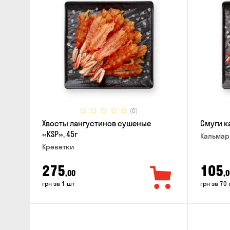
(0)
Хвосты лангустинов сушеные
Смуги к
«KSP», 45г
Кальма
Креветки
275
105
,00
,0
грн за 1 шт
грн за 70 