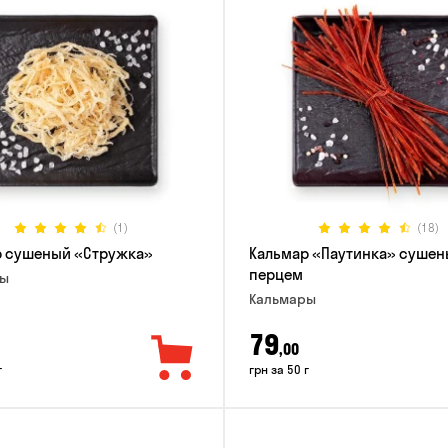
(1)
(18)
р сушеный «Стружка»
Кальмар «Паутинка» сушен
перцем
ры
Кальмары
79
,00
г
грн за 50 г