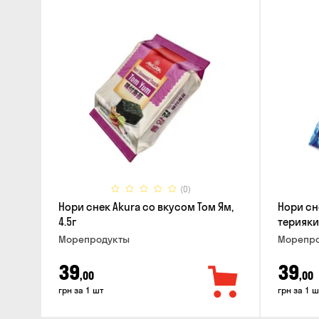
(0)
Нори снек Akura со вкусом Том Ям,
Нори сн
4.5г
терияки,
Морепродукты
Морепро
39
39
,00
,00
грн за 1 шт
грн за 1 ш