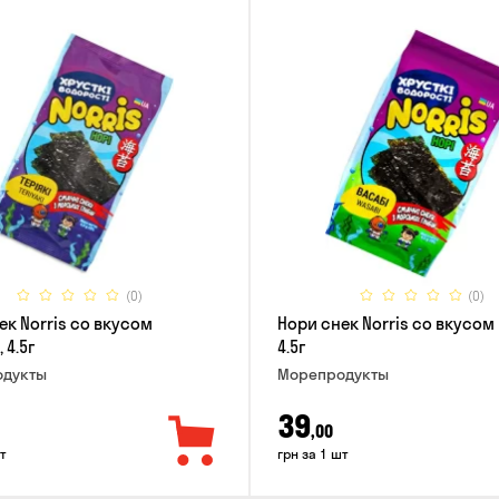
(0)
(0)
ек Norris со вкусом
Нори снек Norris со вкусом
 4.5г
4.5г
дукты
Морепродукты
39
,00
т
грн за 1 шт