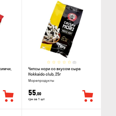
(0)
кимчи,
Чипсы нори со вкусом сыра
Hokkaido club, 25г
Морепродукты
55
,00
грн за 1 шт