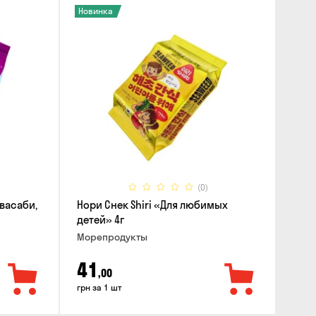
Новинка
(0)
 васаби,
Нори Снек Shiri «Для любимых
детей» 4г
Морепродукты
41
,00
грн за 1 шт