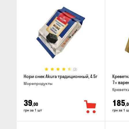
(3)
Нори снек Akura традиционный, 4.5г
Креветк
7» варен
Морепродукты
Креветк
39
185
,00
,0
грн за 1 шт
грн за 1 ш