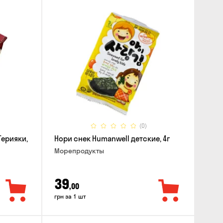
(0)
Терияки,
Нори снек Humanwell детские, 4г
Морепродукты
39
,00
грн за 1 шт