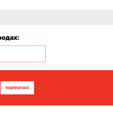
родах:
Белая Церковь
Бровары
Власовка
ПОДПИСАТЬСЯ
Гнедин
Днепр
Калиновка