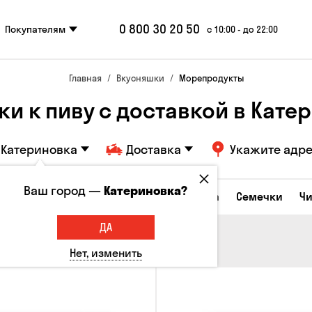
0 800 30 20 50
Покупателям
с 10:00 - до 22:00
Главная
Вкусняшки
Морепродукты
и к пиву с доставкой в ​​Кат
Катериновка
Доставка
Укажите адр
Ваш город —
Катериновка?
Сырные закуски
Орешки
Кукуруза
Семечки
Ч
ДА
Нет, изменить