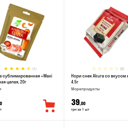
(1)
(0)
а сублимированная «Maxi
Нори снек Akura со вкусом 
ая целая, 20г
4.5г
и
Морепродукты
39
0
,00
т
грн за 1 шт