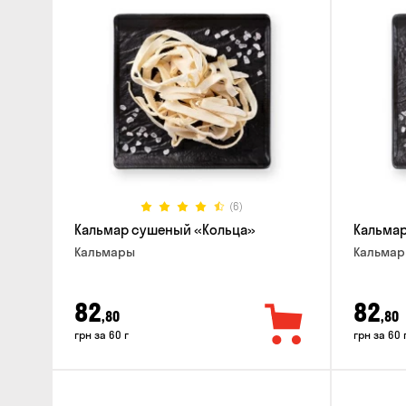
(6)
Кальмар сушеный «Кольца»
Кальма
Кальмары
Кальма
82
82
,80
,80
грн за 60 г
грн за 60 