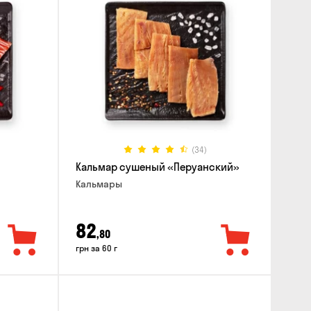
(34)
Кальмар сушеный «Перуанский»
Кальмары
82
,80
грн за 60 г