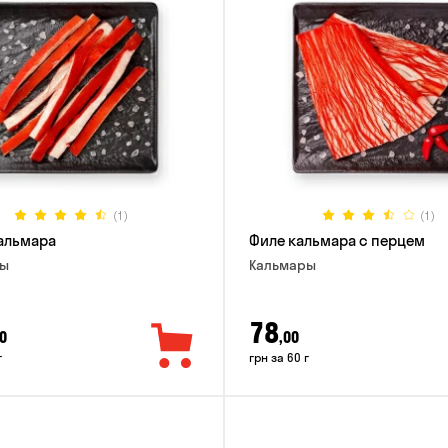
(1)
(1)
альмара
Филе кальмара с перцем
ры
Кальмары
78
0
,00
г
грн за 60 г