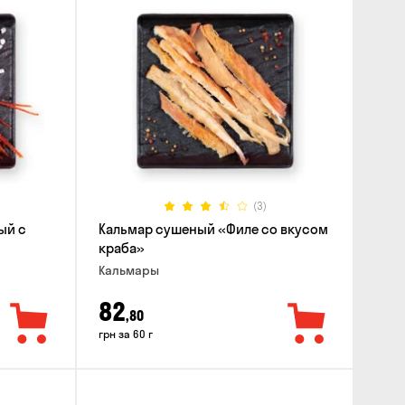
(3)
ый с
Кальмар сушеный «Филе со вкусом
краба»
Кальмары
82
,80
грн за 60 г