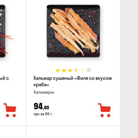
(3)
ый с
Кальмар сушеный «Филе со вкусом
краба»
Кальмары
94
,80
грн за 60 г