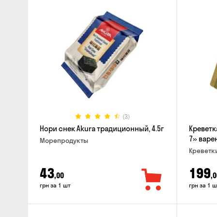
(3)
Нори снек Akura традиционный, 4.5г
Креветк
7» варен
Морепродукты
Креветк
43
199
,00
,0
грн за 1 шт
грн за 1 ш