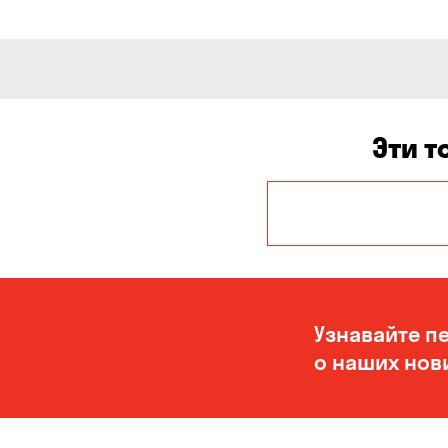
Эти т
Авангард
Белогородка
Буча
Узнавайте п
Вольное
о наших нов
Гора
Елизаветовка