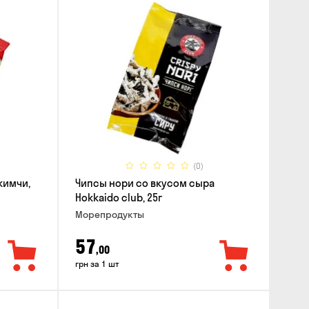
(0)
кимчи,
Чипсы нори со вкусом сыра
Hokkaido club, 25г
Морепродукты
57
,00
грн за 1 шт