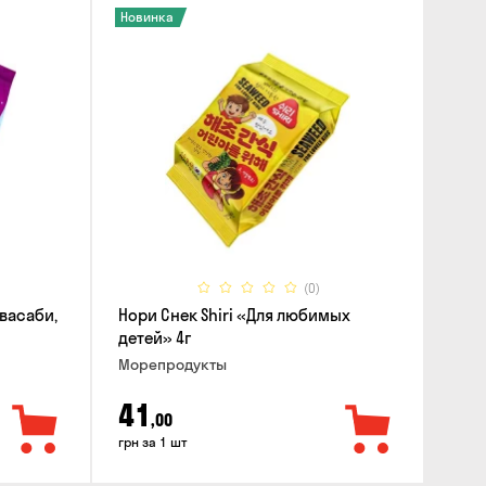
Новинка
(0)
 васаби,
Нори Снек Shiri «Для любимых
детей» 4г
Морепродукты
41
,00
грн за 1 шт