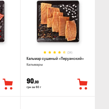
(34)
Кальмар сушеный «Перуанский»
Кальмары
90
,00
грн за 60 г