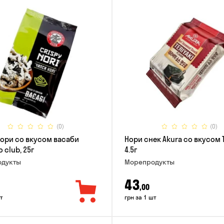
(0)
(0)
ори со вкусом васаби
Нори снек Akura со вкусом 
 club, 25г
4.5г
дукты
Морепродукты
43
,00
т
грн за 1 шт