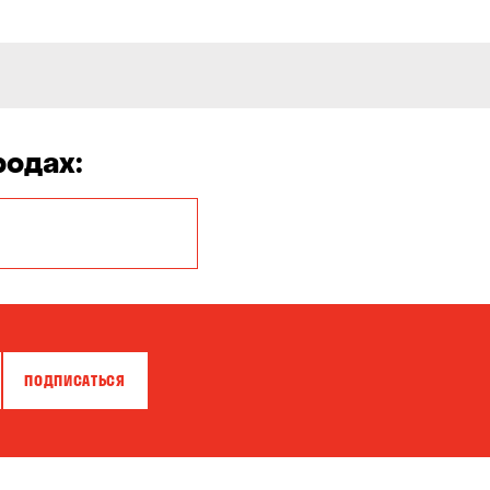
родах:
Белая Церковь
Бровары
Власовка
ПОДПИСАТЬСЯ
Гнедин
Днепр
Калиновка