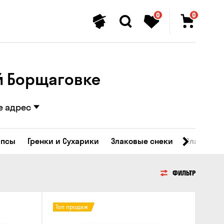
0
0
ой Борщаговке
е адрес
ипсы
Гренки и Сухарики
Злаковые снеки
Сладости
ФИЛЬТР
Топ продаж