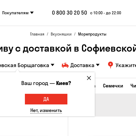
0 800 30 20 50
Покупателям
с 10:00 - до 22:00
Главная
Вкусняшки
Морепродукты
иву с доставкой в ​​Софиевск
евская Борщаговка
Доставка
Укажит
Ваш город —
Киев?
Сырные закуски
Орешки
Кукуруза
Семечки
Ч
ДА
Нет, изменить