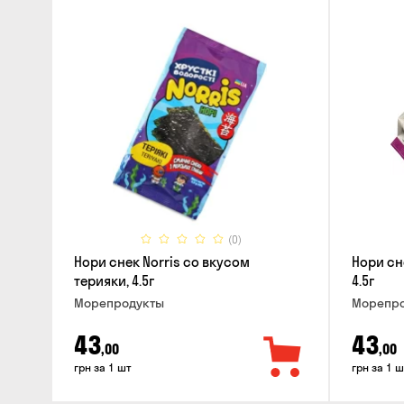
(0)
Нори снек Norris со вкусом
Нори сн
терияки, 4.5г
4.5г
Морепродукты
Морепро
43
43
,00
,00
грн за 1 шт
грн за 1 ш