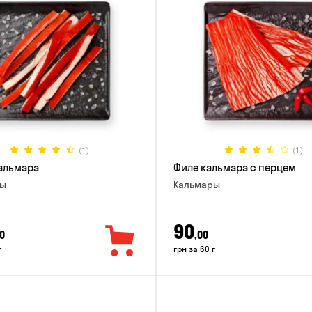
(1)
(1)
альмара
Филе кальмара с перцем
ры
Кальмары
90
0
,00
г
грн за 60 г