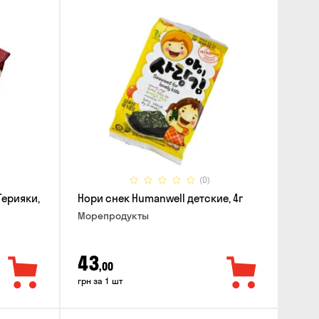
(0)
Терияки,
Нори снек Humanwell детские, 4г
Морепродукты
43
,00
грн за 1 шт