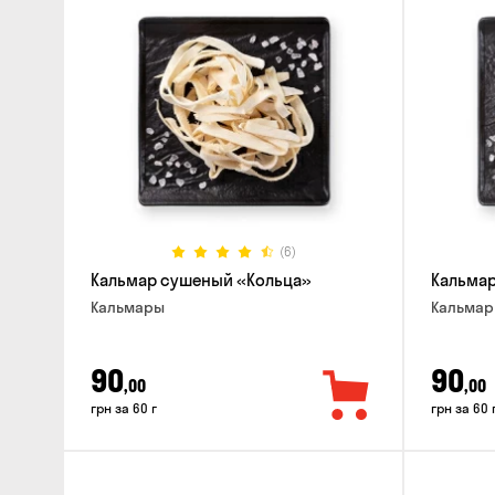
(6)
Кальмар сушеный «Кольца»
Кальма
Кальмары
Кальма
90
90
,00
,00
грн за 60 г
грн за 60 