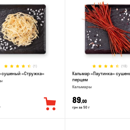
(1)
(18)
р сушеный «Стружка»
Кальмар «Паутинка» сушен
перцем
ры
Кальмары
89
,00
г
грн за 50 г