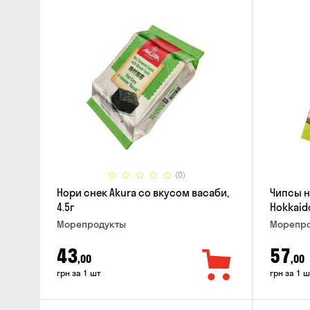
(0)
Нори снек Akura со вкусом васаби,
Чипсы н
4.5г
Hokkaido
Морепродукты
Морепро
43
57
,00
,00
грн за 1 шт
грн за 1 ш