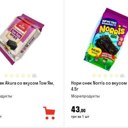
(0)
(0)
ек Akura со вкусом Том Ям,
Нори снек Norris со вкусом
4.5г
дукты
Морепродукты
43
,00
т
грн за 1 шт