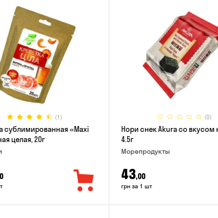
(1)
(0)
а сублимированная «Maxi
Нори снек Akura со вкусом 
ая целая, 20г
4.5г
и
Морепродукты
43
0
,00
т
грн за 1 шт