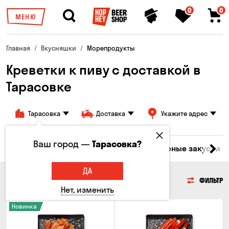
0
0
МЕНЮ
Главная
Вкусняшки
Морепродукты
Креветки к пиву с доставкой в ​​
Тарасовке
Тарасовка
Доставка
Укажите адрес
Ваш город —
Тарасовка?
ары
Мясо
Рыба
Морепродукты
Сырные закуски
ДА
МОРЕПРОДУКТЫ
ФИЛЬТР
Нет, изменить
Новинка