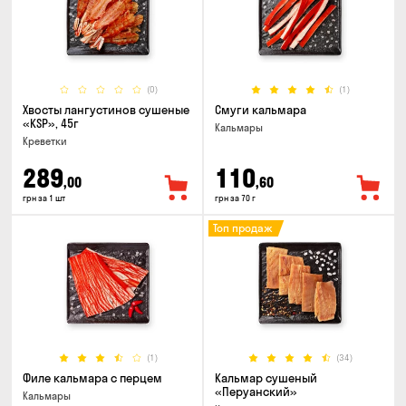
(0)
(1)
Хвосты лангустинов сушеные
Смуги кальмара
«KSP», 45г
Кальмары
Креветки
289
110
,00
,60
грн за 1 шт
грн за 70 г
Топ продаж
(1)
(34)
Филе кальмара с перцем
Кальмар сушеный
«Перуанский»
Кальмары