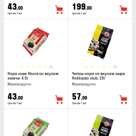
43
199
,00
,00
грн за 1 шт
грн за 1 шт
(0)
(0)
Нори снек Akura со вкусом
Чипсы нори со вкусом сыра
кимчи, 4.5г
Hokkaido club, 25г
Морепродукты
Морепродукты
43
57
,00
,00
грн за 1 шт
грн за 1 шт