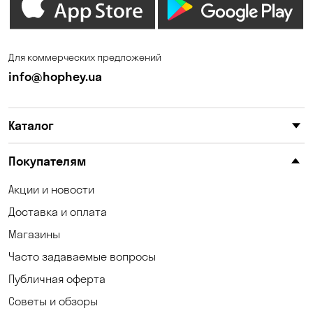
Ирпень
Калиновка
Каменные Потоки
Каменское
Для коммерческих предложений
Карнауховка
Катериновка
info@hophey.ua
Киев
Клинцы
Каталог
Княжичи
Корсунцы
Котовка
Красноселка
Покупателям
Кременчуг
Кривой Рог
Акции и новости
Доставка и оплата
Кривуши
Кропивницкий
Магазины
Крюковщина
Кулеши
Часто задаваемые вопросы
Кушугум
Лески
Публичная оферта
Советы и обзоры
Лесники
Лозоватка