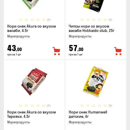
(0)
(0)
Нори снек Akura со вкусом
Чипсы нори со вкусом
васаби, 4.5г
васаби Hokkaido club, 25г
Морепродукты
Морепродукты
43
57
,00
,00
грн за 1 шт
грн за 1 шт
(0)
(0)
Нори снек Akura со вкусом
Нори снек Humanwell
Терияки, 4.5г
детские, 4г
Морепродукты
Морепродукты