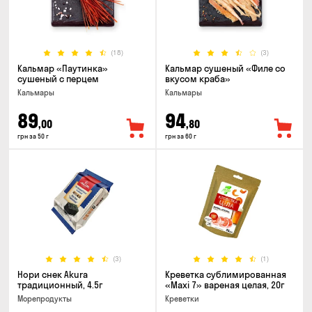
(18)
(3)
Кальмар «Паутинка»
Кальмар сушеный «Филе со
сушеный с перцем
вкусом краба»
Кальмары
Кальмары
89
94
,00
,80
грн за 50 г
грн за 60 г
(3)
(1)
Нори снек Akura
Креветка сублимированная
традиционный, 4.5г
«Maxi 7» вареная целая, 20г
Морепродукты
Креветки