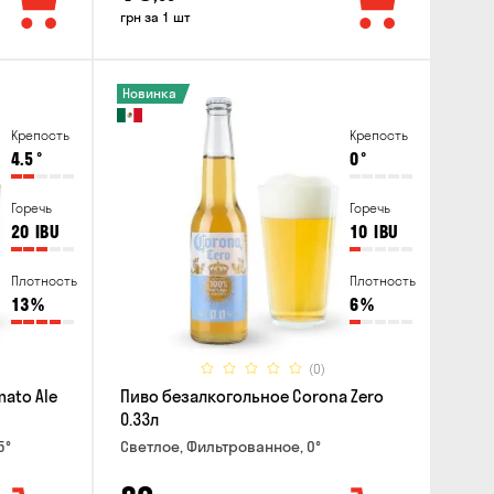
грн за 1 шт
Новинка
Крепость
Крепость
4.5
°
0
°
Горечь
Горечь
20
IBU
10
IBU
Плотность
Плотность
13
%
6
%
(0)
mato Ale
Пиво безалкогольное Corona Zero
0.33л
5°
Светлое, Фильтрованное, 0°