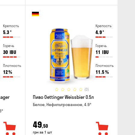
Крепость
Крепость
5.3
°
4.9
°
Горечь
Горечь
30
IBU
11
IBU
Плотность
Плотность
12
%
11.5
%
(0)
Lager
Пиво Oettinger Weissbier 0.5л
Белое, Нефильтрованное, 4.9°
3°
49
,50
грн за 1 шт