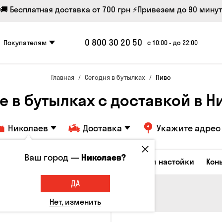
🚚 Бесплатная доставка от 700 грн
⚡Привезем до 90 минут
0 800 30 20 50
Покупателям
с 10:00 - до 22:00
Главная
Сегодня в бутылках
Пиво
e в бутылках с доставкой в ​​
Николаев
Доставка
Укажите адрес
Ваш город —
Николаев?
Коктейли
Водка
Соджу
Ликеры и настойки
Кон
ДА
Нет, изменить