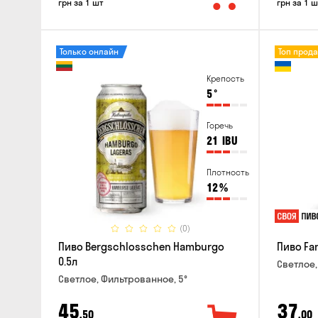
грн за 1 шт
грн за 1 ш
Только онлайн
Топ прод
Крепость
5
°
Горечь
21
IBU
Плотность
12
%
(0)
Пиво Bergschlosschen Hamburgo
Пиво Fan
0.5л
Светлое,
Светлое, Фильтрованное, 5°
45
37
,50
,00