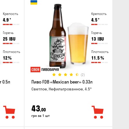
Крепость
Крепость
4.9
°
4.5
°
Горечь
Горечь
25
IBU
13
IBU
Плотность
Плотность
12
%
11.5
%
(2)
 0.5л
Пиво FDB «Mexican beer» 0.33л
Светлое, Нефильтрованное, 4.5°
43
,00
грн за 1 шт