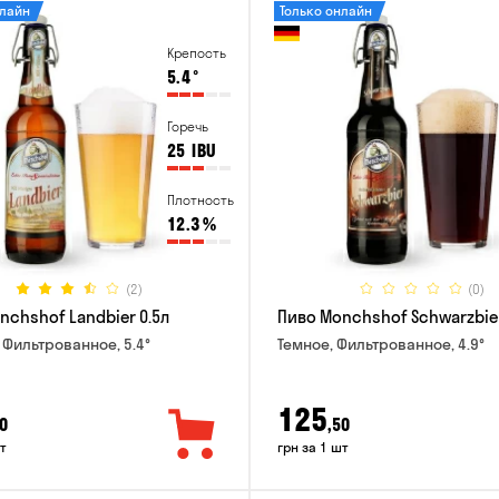
нлайн
Только онлайн
Крепость
5.4
°
Горечь
25
IBU
Плотность
12.3
%
(2)
(0)
nchshof Landbier 0.5л
Пиво Monchshof Schwarzbier
 Фильтрованное, 5.4°
Темное, Фильтрованное, 4.9°
125
0
,50
т
грн за 1 шт