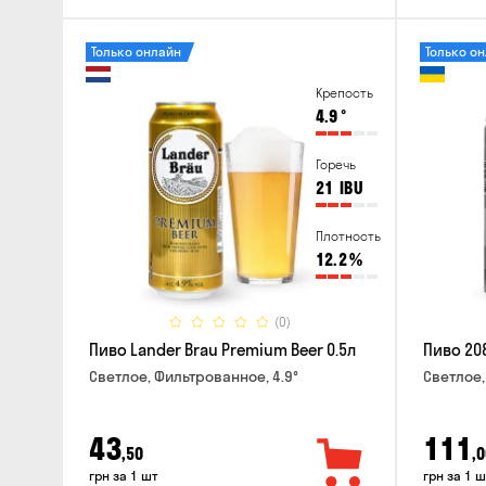
Только онлайн
Только о
Крепость
4.9
°
Горечь
21
IBU
Плотность
12.2
%
(0)
Пиво Lander Brau Premium Beer 0.5л
Пиво 208
Светлое, Фильтрованное, 4.9°
Светлое,
43
111
,50
,0
грн за 1 шт
грн за 1 ш