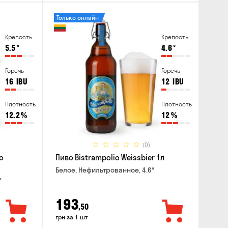
Только онлайн
Крепость
Крепость
5.5
°
4.6
°
Горечь
Горечь
16
IBU
12
IBU
Плотность
Плотность
12.2
%
12
%
(0)
o
Пиво Bistrampolio Weissbier 1л
Белое, Нефильтрованное, 4.6°
°
193
,50
грн за 1 шт