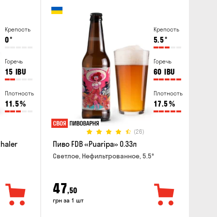
Крепость
Крепость
0
°
5.5
°
Горечь
Горечь
15
IBU
60
IBU
Плотность
Плотность
11.5
%
17.5
%
(26)
haler
Пиво FDB «Puaripa» 0.33л
Светлое, Нефильтрованное, 5.5°
47
,50
грн за 1 шт