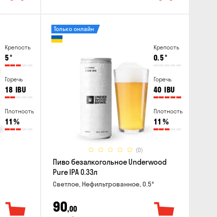
Только онлайн
Крепость
Крепость
5
°
0.5
°
Горечь
Горечь
18
IBU
40
IBU
Плотность
Плотность
11
%
11
%
(0)
Пиво безалкогольное Underwood
Pure IPA 0.33л
Светлое, Нефильтрованное, 0.5°
90
,00