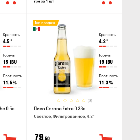
грн за 1 шт
Топ продаж
Крепость
Крепость
4.5
°
4.2
°
Горечь
Горечь
15
IBU
19
IBU
Плотность
Плотность
11.5
%
11.3
%
(0)
he 0.5л
Пиво Corona Extra 0.33л
Светлое, Фильтрованное, 4.2°
79
,50