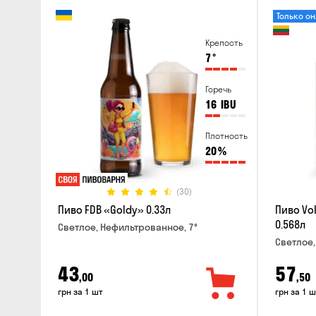
Только о
Крепость
7
°
Горечь
16
IBU
Плотность
20
%
(30)
Пиво FDB «Goldy» 0.33л
Пиво Vol
0.568л
Светлое, Нефильтрованное, 7°
Светлое,
43
57
,00
,50
грн за 1 шт
грн за 1 ш