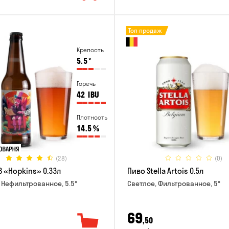
Топ продаж
Крепость
5.5
°
Горечь
42
IBU
Плотность
14.5
%
(28)
(0)
B «Hopkins» 0.33л
Пиво Stella Artois 0.5л
 Нефильтрованное, 5.5°
Светлое, Фильтрованное, 5°
69
,50