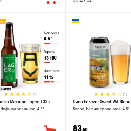
т
грн за 1 шт
аж
Крепость
4.5
°
Горечь
13
IBU
Плотность
11
%
(2)
(1)
atic Mexican Lager 0.33л
Пиво Forever Sweet Wit Blanc
 Нефильтрованное, 4.5°
Белое, Нефильтрованное, 4.5°
83
,50