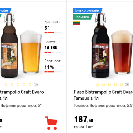
нлайн
Только онлайн
Новинка
Крепость
5
°
Горечь
14
IBU
Плотность
11
%
(0)
(0)
trampolio Craft Dvaro
Пиво Bistrampolio Craft Dvar
s 1л
Tamsusis 1л
 Нефильтрованное, 5°
Темное, Нефильтрованное, 5.5
187
0
,50
т
грн за 1 шт