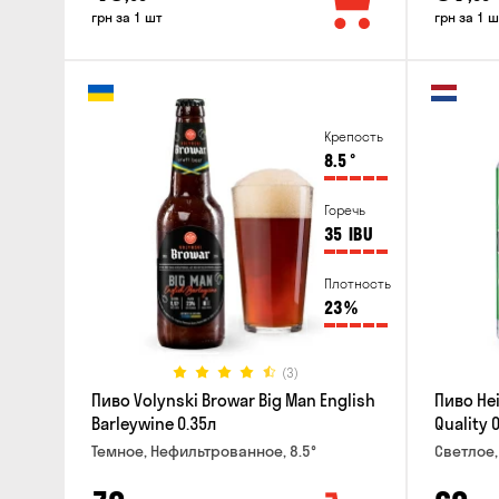
грн за 1 шт
грн за 1 ш
Крепость
8.5
°
Горечь
35
IBU
Плотность
23
%
(3)
Пиво Volynski Browar Big Man English
Пиво He
Barleywine 0.35л
Quality 0
Темное, Нефильтрованное, 8.5°
Светлое,