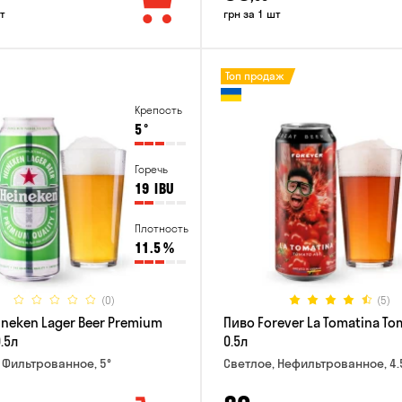
т
грн за 1 шт
Топ продаж
Крепость
5
°
Горечь
19
IBU
Плотность
11.5
%
(0)
(5)
ineken Lager Beer Premium
Пиво Forever La Tomatina To
.5л
0.5л
 Фильтрованное, 5°
Светлое, Нефильтрованное, 4.