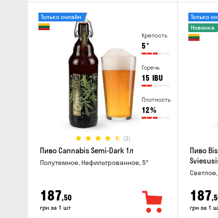
Только онлайн
Только о
Новинка
Крепость
5
°
Горечь
15
IBU
Плотность
12
%
(3)
Пиво Cannabis Semi-Dark 1л
Пиво Bis
Sviesusi
Полутемное, Нефильтрованное, 5°
Светлое,
187
187
,50
,5
грн за 1 шт
грн за 1 ш