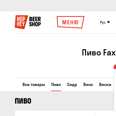
МЕНЮ
Рус
Пиво Fax
Все товары
Пиво
Сидр
Вино
Виски
ПИВО