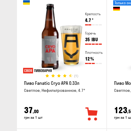
Только о
Крепость
4.7
°
Горечь
35
IBU
Плотность
12
%
(1)
Пиво Fanatic Cryo APA 0.33л
Пиво Mo
Светлое, Нефильтрованное, 4.7°
Светлое,
37
123
,00
,5
грн за 1 шт
грн за 1 ш