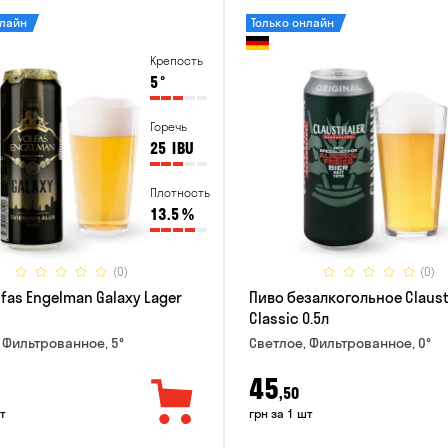
нлайн
Только онлайн
Крепость
5
°
Горечь
25
IBU
Плотность
13.5
%
(0)
(0)
fas Engelman Galaxy Lager
Пиво безалкогольное Claust
Classic 0.5л
 Фильтрованное, 5°
Светлое, Фильтрованное, 0°
45
,50
т
грн за 1 шт