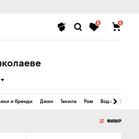
0
0
Николаеве
ьяки и бренди
Джин
Текила
Ром
Вода
Энергет
ФИЛЬТР