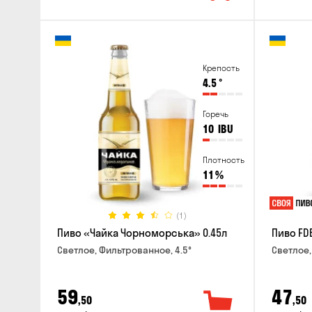
Крепость
4.5
°
Горечь
10
IBU
Плотность
11
%
(1)
Пиво «Чайка Чорноморська» 0.45л
Пиво FD
Светлое, Фильтрованное, 4.5°
Светлое,
59
47
,50
,50