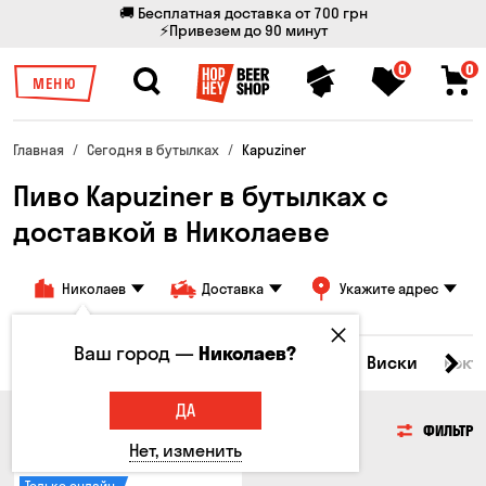
🚚 Бесплатная доставка от 700 грн
⚡Привезем до 90 минут
0
0
МЕНЮ
Главная
Сегодня в бутылках
Kapuziner
Пиво Kapuziner в бутылках с
доставкой в ​​Николаеве
Николаев
Доставка
Укажите адрес
Ваш город —
Николаев?
Все товары
Пиво
Сидр
Вино
Виски
Кокт
ДА
ПИВО
ФИЛЬТР
Нет, изменить
Только онлайн