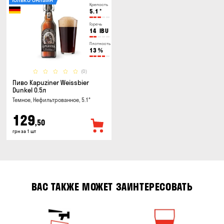
Крепость
5.1
°
Горечь
14
IBU
Плотность
13
%
(0)
Пиво Kapuziner Weissbier
Dunkel 0.5л
Темное, Нефильтрованное, 5.1°
129
,50
грн за 1 шт
ВАС ТАКЖЕ МОЖЕТ ЗАИНТЕРЕСОВАТЬ