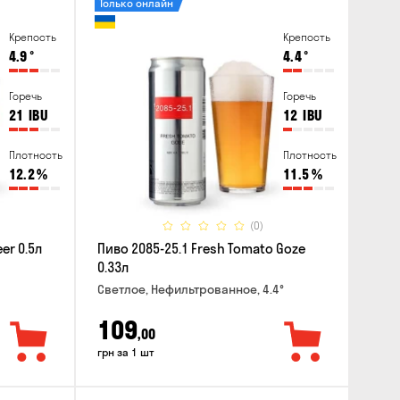
Только онлайн
Крепость
Крепость
4.9
°
4.4
°
Горечь
Горечь
21
IBU
12
IBU
Плотность
Плотность
12.2
%
11.5
%
(0)
er 0.5л
Пиво 2085-25.1 Fresh Tomato Goze
0.33л
Светлое, Нефильтрованное, 4.4°
109
,00
грн за 1 шт