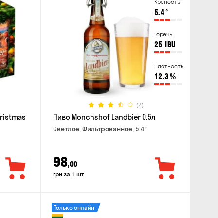
Крепость
5.4
°
Горечь
25
IBU
Плотность
12.3
%
(2)
hristmas
Пиво Monchshof Landbier 0.5л
Светлое, Фильтрованное, 5.4°
98
,00
грн за 1 шт
Только онлайн