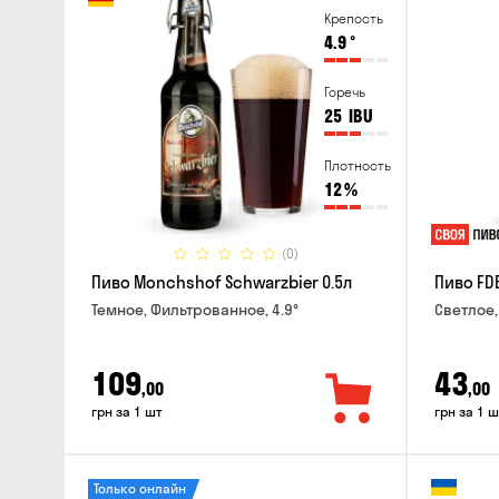
Крепость
4.9
°
Горечь
25
IBU
Плотность
12
%
(0)
Пиво Monchshof Schwarzbier 0.5л
Пиво FDB
Темное, Фильтрованное, 4.9°
Светлое,
109
43
,00
,00
грн за 1 шт
грн за 1 ш
Только онлайн