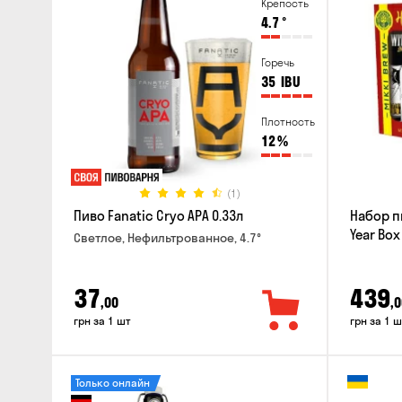
Крепость
4.7
°
Горечь
35
IBU
Плотность
12
%
(1)
Пиво Fanatic Cryo APA 0.33л
Набор п
Year Box
Светлое, Нефильтрованное, 4.7°
37
439
,00
,0
грн за 1 шт
грн за 1 ш
Только онлайн