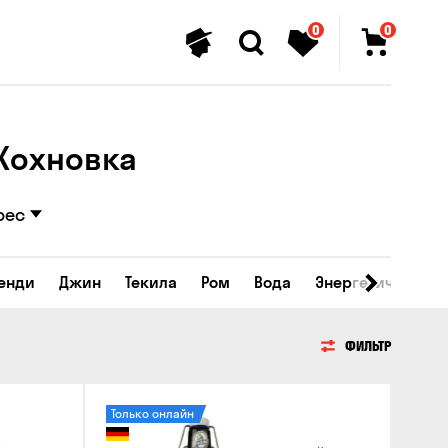
0
0
 Кохновка
рес
ренди
Джин
Текила
Ром
Вода
Энергетические 
ФИЛЬТР
Только онлайн