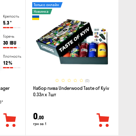
Только онлайн
Новинка
Крепость
5.3
°
Горечь
30
IBU
Плотность
12
%
(0)
Lager
Набор пива Underwood Taste of Kyiv
0.33л x 7шт
3°
0
,00
грн за 1