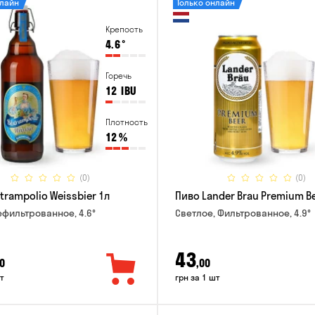
нлайн
Только онлайн
Крепость
4.6
°
Горечь
12
IBU
Плотность
12
%
(0)
(0)
trampolio Weissbier 1л
Пиво Lander Brau Premium Be
ефильтрованное, 4.6°
Светлое, Фильтрованное, 4.9°
43
0
,00
т
грн за 1 шт