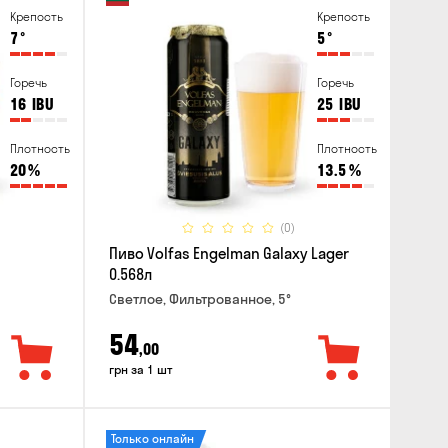
Крепость
Крепость
7
°
5
°
Горечь
Горечь
16
IBU
25
IBU
Плотность
Плотность
20
%
13.5
%
(0)
Пиво Volfas Engelman Galaxy Lager
0.568л
Светлое, Фильтрованное, 5°
54
,00
грн за 1 шт
Только онлайн