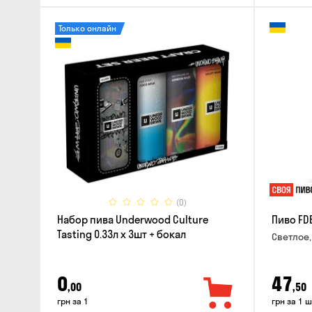
Только онлайн
(0)
Набор пива Underwood Culture
Пиво FD
Tasting 0.33л x 3шт + бокал
Светлое,
0
47
,00
,50
грн за 1
грн за 1 ш