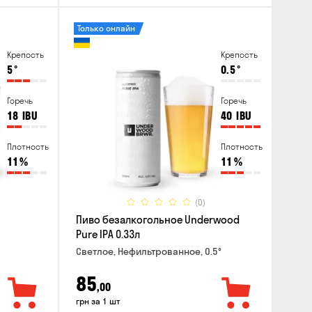
Только онлайн
Крепость
Крепость
5
°
0.5
°
Горечь
Горечь
18
IBU
40
IBU
Плотность
Плотность
11
%
11
%
(0)
Пиво безалкогольное Underwood
Pure IPA 0.33л
Светлое, Нефильтрованное, 0.5°
85
,00
грн за 1 шт