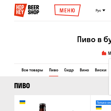
МЕНЮ
Рус
Пиво в б
М
Все товары
Пиво
Сидр
Вино
Виски
ПИВО
Только о