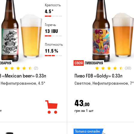
Крепость
4.5
°
Горечь
13
IBU
Плотность
11.5
%
(2)
(30)
 «Mexican beer» 0.33л
Пиво FDB «Goldy» 0.33л
 Нефильтрованное, 4.5°
Светлое, Нефильтрованное, 7°
43
,00
т
грн за 1 шт
Только онлайн