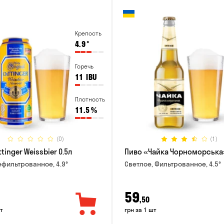
Крепость
4.9
°
Горечь
11
IBU
Плотность
11.5
%
(0)
(1)
tinger Weissbier 0.5л
Пиво «Чайка Чорноморська»
ефильтрованное, 4.9°
Светлое, Фильтрованное, 4.5°
59
,50
т
грн за 1 шт