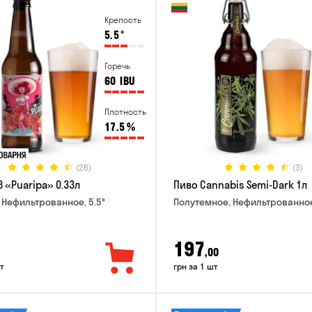
Крепость
5.5
°
Горечь
60
IBU
Плотность
17.5
%
(26)
(3)
 «Puaripa» 0.33л
Пиво Cannabis Semi-Dark 1л
 Нефильтрованное, 5.5°
Полутемное, Нефильтрованное
197
,00
т
грн за 1 шт