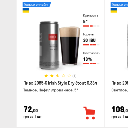
Только онлайн
Только о
Крепость
5
°
Горечь
30
IBU
Плотность
13
%
(1)
Пиво 2085-6 Irish Style Dry Stout 0.33л
Пиво 208
Темное, Нефильтрованное, 5°
Светлое,
72
109
,00
,0
грн за 1 шт
грн за 1 ш