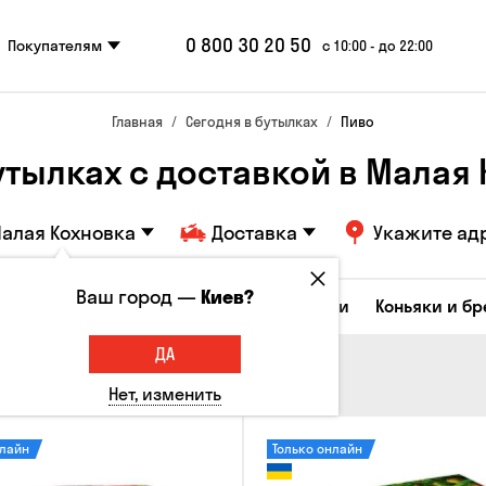
0 800 30 20 50
Покупателям
с 10:00 - до 22:00
Главная
Сегодня в бутылках
Пиво
утылках с доставкой в Малая
алая Кохновка
Доставка
Укажите ад
Ваш город —
Киев?
Коктейли
Соджу
Ликеры и настойки
Коньяки и б
ДА
Нет, изменить
нлайн
Только онлайн