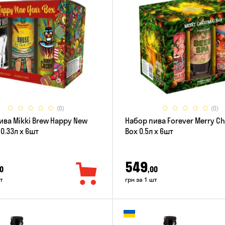
(0)
(0)
ива Mikki Brew Happy New
Набор пива Forever Merry C
 0.33л x 6шт
Box 0.5л x 6шт
549
0
,00
т
грн за 1 шт