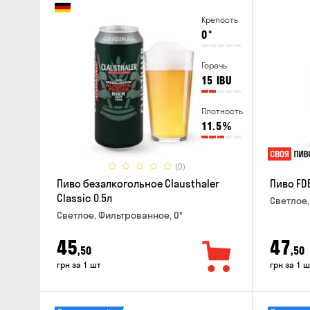
Крепость
0
°
Горечь
15
IBU
Плотность
11.5
%
(0)
Пиво безалкогольное Clausthaler
Пиво FDB
Classic 0.5л
Светлое,
Светлое, Фильтрованное, 0°
45
47
,50
,50
грн за 1 шт
грн за 1 ш