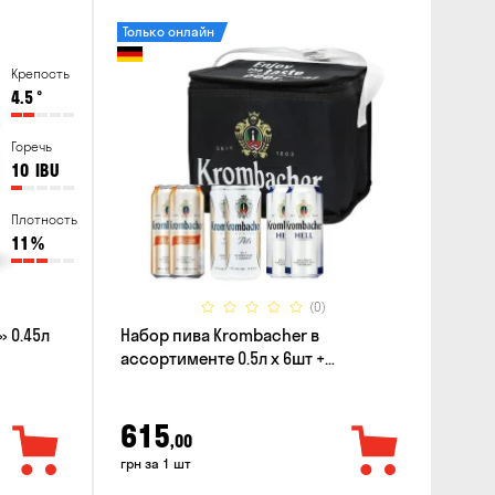
Только онлайн
Крепость
4.5
°
Горечь
10
IBU
Плотность
11
%
(0)
 0.45л
Набор пива Krombacher в
ассортименте 0.5л х 6шт +
термосумка
615
,00
грн за 1 шт