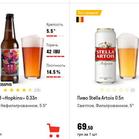
Топ продаж
Крепость
5.5
°
Горечь
42
IBU
Плотность
14.5
%
(28)
(0)
B «Hopkins» 0.33л
Пиво Stella Artois 0.5л
 Нефильтрованное, 5.5°
Светлое, Фильтрованное, 5°
69
,50
т
грн за 1 шт