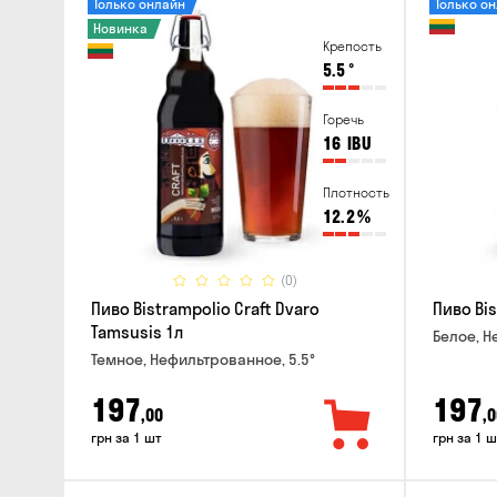
Только онлайн
Только о
Новинка
Крепость
5.5
°
Горечь
16
IBU
Плотность
12.2
%
(0)
Пиво Bistrampolio Craft Dvaro
Пиво Bis
Tamsusis 1л
Белое, Н
Темное, Нефильтрованное, 5.5°
197
197
,00
,0
грн за 1 шт
грн за 1 ш