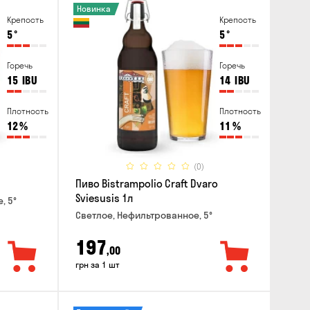
Новинка
Крепость
Крепость
5
°
5
°
Горечь
Горечь
15
IBU
14
IBU
Плотность
Плотность
12
%
11
%
(0)
Пиво Bistrampolio Craft Dvaro
Sviesusis 1л
, 5°
Светлое, Нефильтрованное, 5°
197
,00
грн за 1 шт