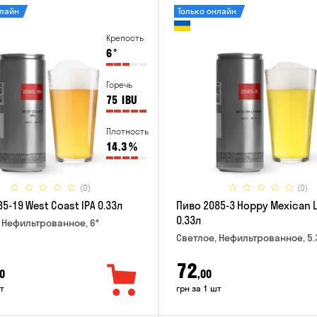
нлайн
Только онлайн
Крепость
6
°
Горечь
75
IBU
Плотность
14.3
%
(0)
(0)
5-19 West Coast IPA 0.33л
Пиво 2085-3 Hoppy Mexican 
0.33л
 Нефильтрованное, 6°
Светлое, Нефильтрованное, 5.
72
0
,00
т
грн за 1 шт