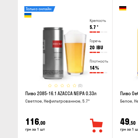
Только онлайн
Крепость
5.7
°
Горечь
20
IBU
Плотность
14
%
(0)
Пиво 2085-16.1 AZACCA NEIPA 0.33л
Пиво Oet
Светлое, Нефильтрованное, 5.7°
Белое, Н
116
49
,00
,50
грн за 1 шт
грн за 1 ш