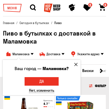
0
0
МЕНЮ
Главная
Сегодня в бутылках
Пиво
Пиво в бутылках с доставкой в
Маламовка
Маламовка
Доставка
Укажите адрес
Ваш город —
Маламовка?
Все товары
Пиво
Сидр
Вино
Виски
Кокт
ДА
ПИВО
ФИЛЬТР
Нет, изменить
Только онлайн
Крепость
4.7
°