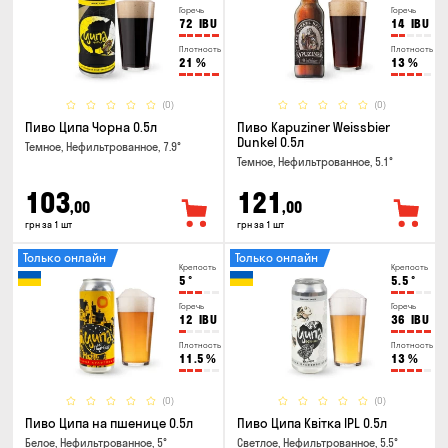
Горечь
Горечь
72
IBU
14
IBU
Плотность
Плотность
21
%
13
%
(0)
(0)
Пиво Ципа Чорна 0.5л
Пиво Kapuziner Weissbier
Dunkel 0.5л
Темное, Нефильтрованное, 7.9°
Темное, Нефильтрованное, 5.1°
103
121
,00
,00
грн за 1 шт
грн за 1 шт
Только онлайн
Только онлайн
Крепость
Крепость
5
°
5.5
°
Горечь
Горечь
12
IBU
36
IBU
Плотность
Плотность
11.5
%
13
%
(0)
(0)
Пиво Ципа на пшенице 0.5л
Пиво Ципа Квітка IPL 0.5л
Белое, Нефильтрованное, 5°
Светлое, Нефильтрованное, 5.5°