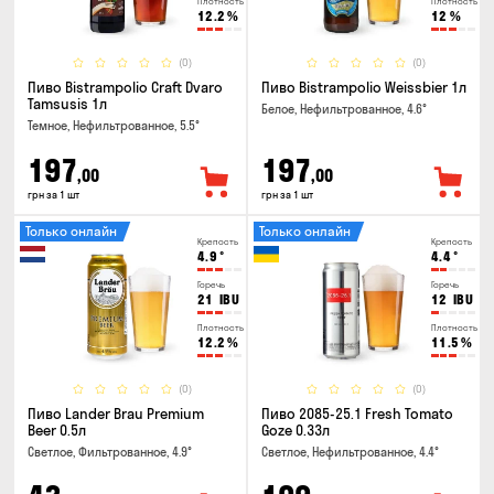
Плотность
Плотность
12.2
%
12
%
(0)
(0)
Пиво Bistrampolio Craft Dvaro
Пиво Bistrampolio Weissbier 1л
Tamsusis 1л
Белое, Нефильтрованное, 4.6°
Темное, Нефильтрованное, 5.5°
197
197
,00
,00
грн за 1 шт
грн за 1 шт
Только онлайн
Только онлайн
Крепость
Крепость
4.9
°
4.4
°
Горечь
Горечь
21
IBU
12
IBU
Плотность
Плотность
12.2
%
11.5
%
(0)
(0)
Пиво Lander Brau Premium
Пиво 2085-25.1 Fresh Tomato
Beer 0.5л
Goze 0.33л
Светлое, Фильтрованное, 4.9°
Светлое, Нефильтрованное, 4.4°