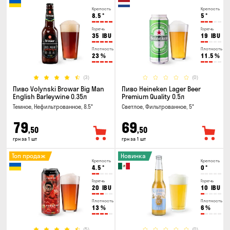
Крепость
Крепость
8.5
°
5
°
Горечь
Горечь
35
IBU
19
IBU
Плотность
Плотность
23
%
11.5
%
(3)
(0)
Пиво Volynski Browar Big Man
Пиво Heineken Lager Beer
English Barleywine 0.35л
Premium Quality 0.5л
Темное, Нефильтрованное, 8.5°
Светлое, Фильтрованное, 5°
79
69
,50
,50
грн за 1 шт
грн за 1 шт
Топ продаж
Новинка
Крепость
Крепость
4.5
°
0
°
Горечь
Горечь
20
IBU
10
IBU
Плотность
Плотность
13
%
6
%
(5)
(0)