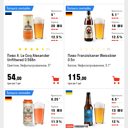
Только онлайн
Только онлайн
Крепость
Крепость
5
°
5.1
°
Горечь
Горечь
20
IBU
18
IBU
Плотность
Плотность
12.5
%
12.5
%
(1)
(0)
Пиво A. Le Coq Alexander
Пиво Franziskaner Weissbier
Unfiltered 0.568л
0.5л
Светлое, Нефильтрованное, 5°
Белое, Нефильтрованное, 5.1°
54
115
,00
,00
грн за 1 шт
грн за 1 шт
Только онлайн
Крепость
Крепость
0.25
°
4.5
°
Горечь
Горечь
15
IBU
13
IBU
Плотность
Плотность
11.5
%
12
%