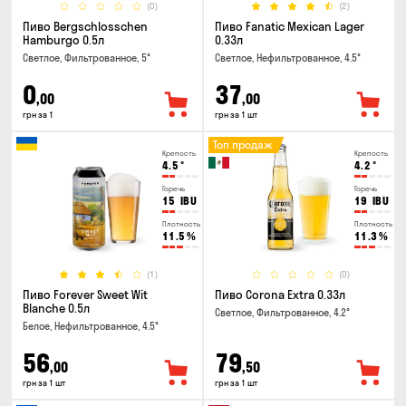
(0)
(2)
Пиво Bergschlosschen
Пиво Fanatic Mexican Lager
Hamburgo 0.5л
0.33л
Светлое, Фильтрованное, 5°
Светлое, Нефильтрованное, 4.5°
0
37
,00
,00
грн за 1
грн за 1 шт
Топ продаж
Крепость
Крепость
4.5
°
4.2
°
Горечь
Горечь
15
IBU
19
IBU
Плотность
Плотность
11.5
%
11.3
%
(1)
(0)
Пиво Forever Sweet Wit
Пиво Corona Extra 0.33л
Blanche 0.5л
Светлое, Фильтрованное, 4.2°
Белое, Нефильтрованное, 4.5°
56
79
,00
,50
грн за 1 шт
грн за 1 шт