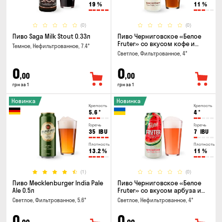
19
%
11
%
(0)
(0)
Пиво Saga Milk Stout 0.33л
Пиво Черниговское «Белое
Fruter» со вкусом кофе и
Темное, Нефильтрованное, 7.4°
апельсина 0.5 л
Светлое, Фильтрованное, 4°
0
0
,00
,00
грн за 1
грн за 1
Новинка
Новинка
Крепость
Крепость
5.6
°
4
°
Горечь
Горечь
35
IBU
7
IBU
Плотность
Плотность
13.2
%
11
%
(1)
(0)
Пиво Mecklenburger India Pale
Пиво Черниговское «Белое
Ale 0.5л
Fruter» со вкусом арбуза и
мяты 0.5л
Светлое, Фильтрованное, 5.6°
Светлое, Нефильтрованное, 4°
0
0