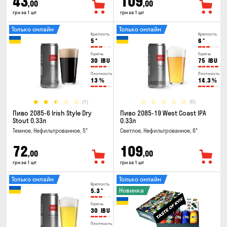
43
109
,00
,00
грн за 1 шт
грн за 1 шт
Только онлайн
Только онлайн
Крепость
Крепость
5
°
6
°
Горечь
Горечь
30
IBU
75
IBU
Плотность
Плотность
13
%
14.3
%
(1)
(0)
Пиво 2085-6 Irish Style Dry
Пиво 2085-19 West Coast IPA
Stout 0.33л
0.33л
Темное, Нефильтрованное, 5°
Светлое, Нефильтрованное, 6°
72
109
,00
,00
грн за 1 шт
грн за 1 шт
Только онлайн
Только онлайн
Крепость
Новинка
5.3
°
Горечь
30
IBU
Плотность