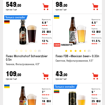
549
98
,00
,00
грн за 1 шт
грн за 1 шт
Только онлайн
Крепость
Крепость
4.9
°
4.5
°
Горечь
Горечь
25
IBU
13
IBU
Плотность
Плотность
12
%
11.5
%
(0)
(2)
Пиво Monchshof Schwarzbier
Пиво FDB «Mexican beer» 0.33л
0.5л
Светлое, Нефильтрованное, 4.5°
Темное, Фильтрованное, 4.9°
109
43
,00
,00
грн за 1 шт
грн за 1 шт
Только онлайн
Крепость
Крепость
7
°
5
°
Горечь
Горечь
16
IBU
25
IBU