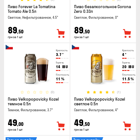
Пиво Forever La Tomatina
Пиво безалкогольное Corona
Tomato Ale 0.5л
Zero 0.33л
Светлое, Нефильтрованное, 4.5°
Светлое, Фильтрованное, 0°
89
89
,50
,50
грн за 1 шт
грн за 1 шт
Крепость
Крепость
3.7
°
4
°
Горечь
Горечь
14
IBU
20
IBU
Плотность
Плотность
11
%
11.5
%
(0)
(1)
Пиво Velkopopovicky Kozel
Пиво Velkopopovicky Kozel
темное 0.5л
светлое 0.5л
Темное, Фильтрованное, 3.7°
Светлое, Фильтрованное, 4°
49
49
,00
,50
грн за 1 шт
грн за 1 шт
Только онлайн
Только онлайн