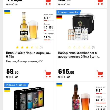
грн за 1 шт
грн за 1 шт
Только онлайн
Крепость
4.5
°
Горечь
10
IBU
Плотность
11
%
(1)
(0)
Пиво «Чайка Чорноморська»
Набор пива Krombacher в
0.45л
ассортименте 0.5л х 6шт +
термосумка
Светлое, Фильтрованное, 4.5°
59
615
,50
,00
грн за 1 шт
грн за 1 шт
Только онлайн
Крепость
5.5
°
Горечь
42
IBU
Плотность
14.5
%