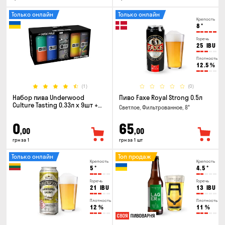
Только онлайн
Только онлайн
Крепость
8
°
Горечь
25
IBU
Плотность
12.5
%
(1)
(0)
Набор пива Underwood
Пиво Faxe Royal Strong 0.5л
Culture Tasting 0.33л x 9шт +
Светлое, Фильтрованное, 8°
бокал
0
65
,00
,00
грн за 1
грн за 1 шт
Только онлайн
Топ продаж
Крепость
Крепость
5
°
4.5
°
Горечь
Горечь
21
IBU
13
IBU
Плотность
Плотность
12
%
11
%