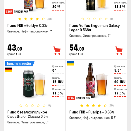
Плотность
Плотность
20
%
13.5
%
(30)
(0)
Пиво FDB «Goldy» 0.33л
Пиво Volfas Engelman Galaxy
Lager 0.568л
Светлое, Нефильтрованное, 7°
Светлое, Фильтрованное, 5°
43
54
,00
,00
грн за 1 шт
грн за 1 шт
Только онлайн
Крепость
Крепость
0
°
5.5
°
Горечь
Горечь
15
IBU
60
IBU
Плотность
Плотность
11.5
%
17.5
%
(0)
(26)
Пиво безалкогольное
Пиво FDB «Puaripa» 0.33л
Clausthaler Classic 0.5л
Светлое, Нефильтрованное, 5.5°
Светлое, Фильтрованное, 0°