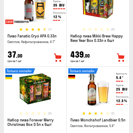
Горечь
35
IBU
Плотность
12
%
(1)
(0)
Пиво Fanatic Cryo APA 0.33л
Набор пива Mikki Brew Happy
New Year Box 0.33л x 6шт
Светлое, Нефильтрованное, 4.7°
37
439
,00
,00
грн за 1 шт
грн за 1 шт
Только онлайн
Только онлайн
Крепость
5.4
°
Горечь
25
IBU
Плотность
12.3
%
(0)
(2)
Набор пива Forever Merry
Пиво Monchshof Landbier 0.5л
Christmas Box 0.5л x 6шт
Светлое, Фильтрованное, 5.4°