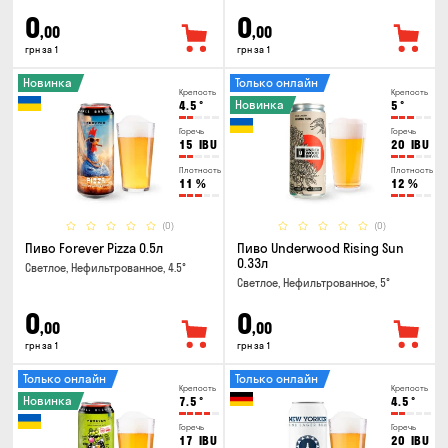
0
0
,00
,00
грн за 1
грн за 1
Новинка
Только онлайн
Крепость
Крепость
Новинка
4.5
°
5
°
Горечь
Горечь
15
IBU
20
IBU
Плотность
Плотность
11
%
12
%
(0)
(0)
Пиво Forever Pizza 0.5л
Пиво Underwood Rising Sun
0.33л
Светлое, Нефильтрованное, 4.5°
Светлое, Нефильтрованное, 5°
0
0
,00
,00
грн за 1
грн за 1
Только онлайн
Только онлайн
Крепость
Крепость
Новинка
7.5
°
4.5
°
Горечь
Горечь
17
IBU
20
IBU