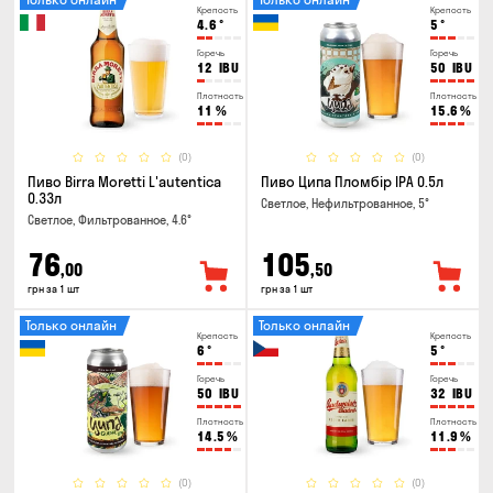
Крепость
Крепость
4.6
°
5
°
Горечь
Горечь
12
IBU
50
IBU
Плотность
Плотность
11
%
15.6
%
(0)
(0)
Пиво Birra Moretti L'autentica
Пиво Ципа Пломбір IPA 0.5л
0.33л
Светлое, Нефильтрованное, 5°
Светлое, Фильтрованное, 4.6°
76
105
,00
,50
грн за 1 шт
грн за 1 шт
Только онлайн
Только онлайн
Крепость
Крепость
6
°
5
°
Горечь
Горечь
50
IBU
32
IBU
Плотность
Плотность
14.5
%
11.9
%
(0)
(0)