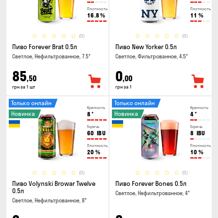
Плотность
Плотность
16.8
%
11
%
(0)
(0)
Пиво Forever Brat 0.5л
Пиво New Yorker 0.5л
Светлое, Нефильтрованное, 7.5°
Светлое, Фильтрованное, 4.5°
85
0
,50
,00
грн за 1 шт
грн за 1
Только онлайн
Только онлайн
Крепость
Крепость
Новинка
Новинка
8
°
4
°
Горечь
Горечь
60
IBU
8
IBU
Плотность
Плотность
20
%
10
%
(0)
(0)
Пиво Volynski Browar Twelve
Пиво Forever Bones 0.5л
0.5л
Светлое, Нефильтрованное, 4°
Светлое, Нефильтрованное, 8°