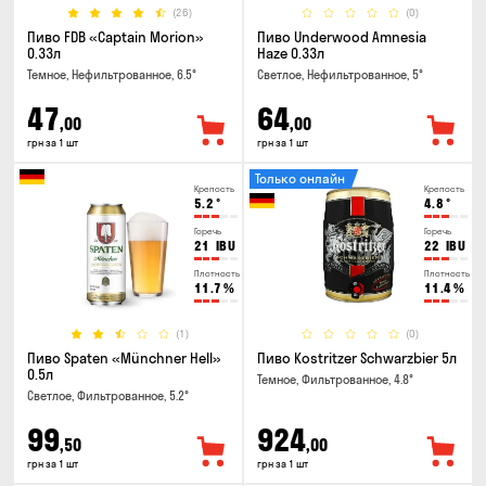
(26)
(0)
Пиво FDB «Captain Morion»
Пиво Underwood Amnesia
0.33л
Haze 0.33л
Темное, Нефильтрованное, 6.5°
Светлое, Нефильтрованное, 5°
47
64
,00
,00
грн за 1 шт
грн за 1 шт
Только онлайн
Крепость
Крепость
5.2
°
4.8
°
Горечь
Горечь
21
IBU
22
IBU
Плотность
Плотность
11.7
%
11.4
%
(1)
(0)
Пиво Spaten «Münchner Hell»
Пиво Kostritzer Schwarzbier 5л
0.5л
Темное, Фильтрованное, 4.8°
Светлое, Фильтрованное, 5.2°
99
924
,50
,00
грн за 1 шт
грн за 1 шт