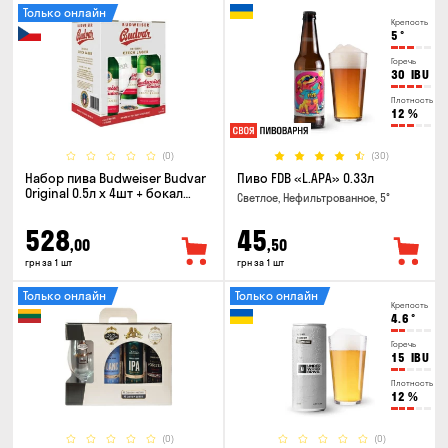
Только онлайн
Крепость
5
°
Горечь
30
IBU
Плотность
12
%
(0)
(30)
Набор пива Budweiser Budvar
Пиво FDB «L.APA» 0.33л
Original 0.5л х 4шт + бокал
Светлое, Нефильтрованное, 5°
0.33л
528
45
,00
,50
грн за 1 шт
грн за 1 шт
Только онлайн
Только онлайн
Крепость
4.6
°
Горечь
15
IBU
Плотность
12
%
(0)
(0)