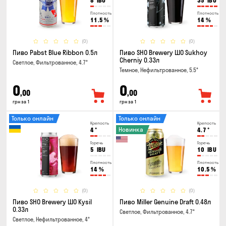
8
IBU
35
IBU
Плотность
Плотность
11.5
%
14
%
(0)
(0)
Пиво Pabst Blue Ribbon 0.5л
Пиво SHO Brewery ШО Sukhoy
Cherniy 0.33л
Светлое, Фильтрованное, 4.7°
Темное, Нефильтрованное, 5.5°
0
0
,00
,00
грн за 1
грн за 1
Только онлайн
Только онлайн
Крепость
Крепость
Новинка
4
°
4.7
°
Горечь
Горечь
5
IBU
10
IBU
Плотность
Плотность
14
%
10.5
%
(0)
(0)
Пиво SHO Brewery ШО Kysil
Пиво Miller Genuine Draft 0.48л
0.33л
Светлое, Фильтрованное, 4.7°
Светлое, Нефильтрованное, 4°