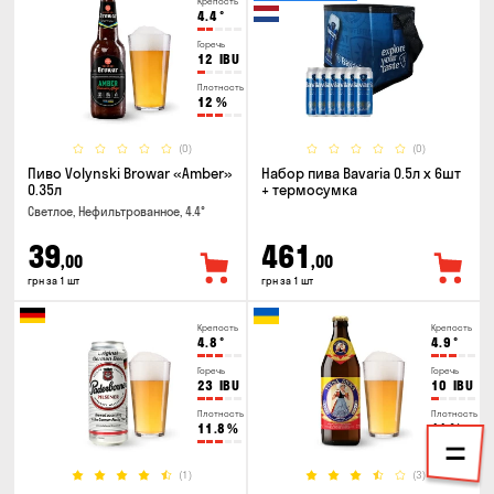
Крепость
4.4
°
Горечь
12
IBU
Плотность
12
%
(0)
(0)
Пиво Volynski Browar «Amber»
Набор пива Bavaria 0.5л х 6шт
0.35л
+ термосумка
Светлое, Нефильтрованное, 4.4°
39
461
,00
,00
грн за 1 шт
грн за 1 шт
Крепость
Крепость
4.8
°
4.9
°
Горечь
Горечь
23
IBU
10
IBU
Плотность
Плотность
11.8
%
11
%
(1)
(3)