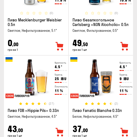
11.8
%
10.8
%
(0)
(0)
Пиво Mecklenburger Weisbier
Пиво безалкогольное
0.5л
Carlsberg «NON Alcoholic» 0.5л
Светлое, Нефильтрованное, 5.1°
Светлое, Фильтрованное, 0.5°
0
49
,00
,50
грн за 1
грн за 1 шт
Крепость
Крепость
4.5
°
4.5
°
Горечь
Горечь
25
IBU
9
IBU
Плотность
Плотность
11
%
11
%
(27)
(2)
Пиво FDB «Hippie Pils» 0.33л
Пиво Fanatic Blanche 0.33л
Светлое, Нефильтрованное, 4.5°
Белое, Нефильтрованное, 4.5°
43
37
,00
,00
грн за 1 шт
грн за 1 шт