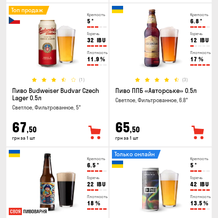
Топ продаж
Крепость
Крепость
5
°
6.8
°
Горечь
Горечь
32
IBU
12
IBU
Плотность
Плотность
11.9
%
17
%
(1)
(3)
Пиво Budweiser Budvar Czech
Пиво ППБ «Авторське» 0.5л
Lager 0.5л
Светлое, Фильтрованное, 6.8°
Светлое, Фильтрованное, 5°
67
65
,50
,50
грн за 1 шт
грн за 1 шт
Только онлайн
Крепость
Крепость
6.5
°
5
°
Горечь
Горечь
22
IBU
42
IBU
Плотность
Плотность
18
%
13.5
%