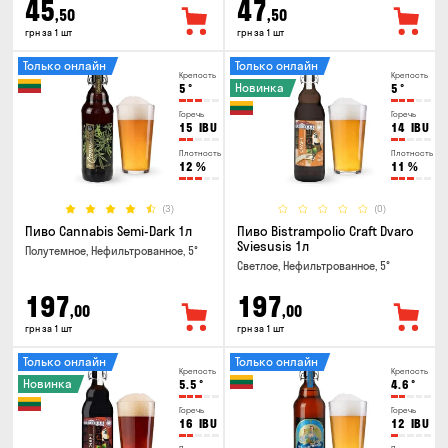
45
47
,50
,50
грн за 1 шт
грн за 1 шт
Только онлайн
Только онлайн
Крепость
Крепость
Новинка
5
°
5
°
Горечь
Горечь
15
IBU
14
IBU
Плотность
Плотность
12
%
11
%
(3)
(0)
Пиво Cannabis Semi-Dark 1л
Пиво Bistrampolio Craft Dvaro
Sviesusis 1л
Полутемное, Нефильтрованное, 5°
Светлое, Нефильтрованное, 5°
197
197
,00
,00
грн за 1 шт
грн за 1 шт
Только онлайн
Только онлайн
Крепость
Крепость
Новинка
5.5
°
4.6
°
Горечь
Горечь
16
IBU
12
IBU