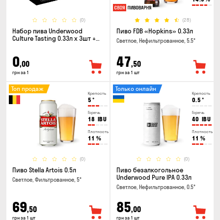
(0)
(28)
Набор пива Underwood
Пиво FDB «Hopkins» 0.33л
Culture Tasting 0.33л x 3шт +
Светлое, Нефильтрованное, 5.5°
бокал
0
47
,00
,50
грн за 1
грн за 1 шт
Топ продаж
Только онлайн
Крепость
Крепость
5
°
0.5
°
Горечь
Горечь
18
IBU
40
IBU
Плотность
Плотность
11
%
11
%
(0)
(0)
Пиво Stella Artois 0.5л
Пиво безалкогольное
Underwood Pure IPA 0.33л
Светлое, Фильтрованное, 5°
Светлое, Нефильтрованное, 0.5°
69
85
,50
,00
грн за 1 шт
грн за 1 шт