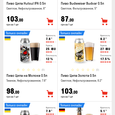
Пиво Ципа Hutsul IPA 0.5л
Пиво Budweiser Budvar 0.5л
Светлое, Нефильтрованное, 6°
Светлое, Фильтрованное, 5°
103
87
,00
,00
грн за 1 шт
грн за 1 шт
Только онлайн
Только онлайн
Крепость
Крепость
7.6
°
6.2
°
Горечь
Горечь
25
IBU
27
IBU
Плотность
Плотность
12
%
17.5
%
(0)
(0)
Пиво Ципа на Молоке 0.5л
Пиво Ципа Золота 0.5л
Темное, Нефильтрованное, 7.6°
Светлое, Нефильтрованное, 6.2°
98
103
,00
,00
грн за 1 шт
грн за 1 шт
Только онлайн
Только онлайн
Крепость
Крепость
7.9
°
5.1
°