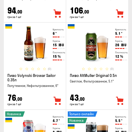
94
106
,00
,00
грн за 1 шт
грн за 1 шт
Крепость
Крепость
6
°
5.1
°
Горечь
Горечь
15
IBU
26
IBU
Плотность
Плотность
15
%
12
%
(0)
(0)
Пиво Volynski Browar Sailor
Пиво AltMuller Original 0.5л
0.35л
Светлое, Фильтрованное, 5.1°
Полутемное, Нефильтрованное, 6°
76
43
,00
,00
грн за 1 шт
грн за 1 шт
Новинка
Только онлайн
Крепость
Крепость
Новинка
4.7
°
5.5
°
Горечь
Горечь