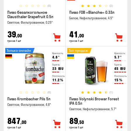
(0)
(2)
Пиво безалкогольное
Пиво FDB «Blanche» 0.33л
Clausthaler Grapefruit 0.5л
Белое, Нефильтрованное, 4.5°
Светлое, Фильтрованное, 0.25°
39
41
,00
,00
грн за 1 шт
грн за 1 шт
Только онлайн
Топ продаж
Крепость
Крепость
4.8
°
5.7
°
Горечь
Горечь
23
IBU
45
IBU
Плотность
Плотность
11.2
%
15
%
(0)
(1)
Пиво Krombacher Pils 5л
Пиво Volynski Browar Forest
IPA 0.5л
Светлое, Фильтрованное, 4.8°
Светлое, Нефильтрованное, 5.7°
847
89
,00
,50
грн за 1 шт
грн за 1 шт