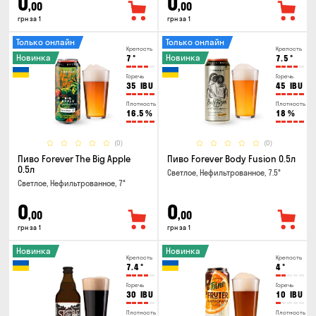
0
0
,00
,00
грн за 1
грн за 1
Только онлайн
Только онлайн
Крепость
Крепость
Новинка
Новинка
7
°
7.5
°
Горечь
Горечь
35
IBU
45
IBU
Плотность
Плотность
16.5
%
18
%
(0)
(0)
Пиво Forever The Big Apple
Пиво Forever Body Fusion 0.5л
0.5л
Светлое, Нефильтрованное, 7.5°
Светлое, Нефильтрованное, 7°
0
0
,00
,00
грн за 1
грн за 1
Новинка
Новинка
Крепость
Крепость
7.4
°
4
°
Горечь
Горечь
30
IBU
10
IBU
Плотность
Плотность