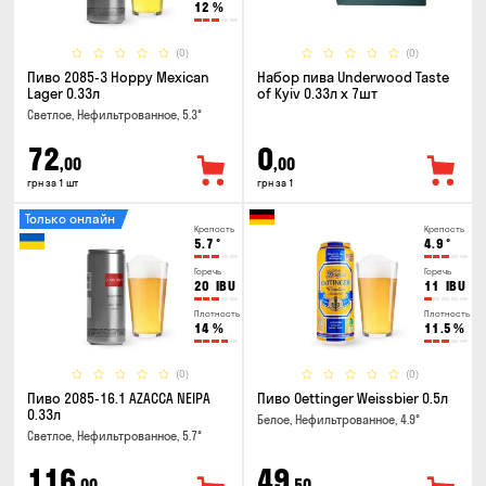
12
%
(0)
(0)
Пиво 2085-3 Hoppy Mexican
Набор пива Underwood Taste
Lager 0.33л
of Kyiv 0.33л x 7шт
Светлое, Нефильтрованное, 5.3°
72
0
,00
,00
грн за 1 шт
грн за 1
Только онлайн
Крепость
Крепость
5.7
°
4.9
°
Горечь
Горечь
20
IBU
11
IBU
Плотность
Плотность
14
%
11.5
%
(0)
(0)
Пиво 2085-16.1 AZACCA NEIPA
Пиво Oettinger Weissbier 0.5л
0.33л
Белое, Нефильтрованное, 4.9°
Светлое, Нефильтрованное, 5.7°
116
49
,00
,50