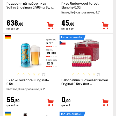
Подарочный набор пива
Пиво Underwood Forest
Volfas Engelman 0.568л x 6шт +
Blanche 0.33л
бокал 0.568л
Белое, Нефильтрованное, 4.6°
638
45
,00
,00
грн за 1 шт
грн за 1 шт
Только онлайн
Крепость
5.1
°
Горечь
19
IBU
Плотность
12
%
(0)
(0)
Пиво «Lowenbrau Original»
Набор пива Budweiser Budvar
0.5л
Original 0.5л x 8шт +
термосумка
Светлое, Фильтрованное, 5.1°
55
0
,50
,00
грн за 1 шт
грн за 1
Только онлайн