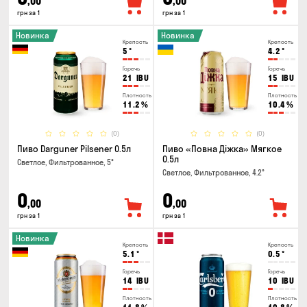
,00
,00
грн за 1
грн за 1
Новинка
Новинка
Крепость
Крепость
5
°
4.2
°
Горечь
Горечь
21
IBU
15
IBU
Плотность
Плотность
11.2
%
10.4
%
(0)
(0)
Пиво Darguner Pilsener 0.5л
Пиво «Повна Діжка» Мягкое
0.5л
Светлое, Фильтрованное, 5°
Светлое, Фильтрованное, 4.2°
0
0
,00
,00
грн за 1
грн за 1
Новинка
Крепость
Крепость
5.1
°
0.5
°
Горечь
Горечь
14
IBU
10
IBU
Плотность
Плотность