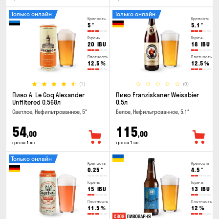
Только онлайн
Только онлайн
Крепость
Крепость
5
°
5.1
°
Горечь
Горечь
20
IBU
18
IBU
Плотность
Плотность
12.5
%
12.5
%
(1)
(0)
Пиво A. Le Coq Alexander
Пиво Franziskaner Weissbier
Unfiltered 0.568л
0.5л
Светлое, Нефильтрованное, 5°
Белое, Нефильтрованное, 5.1°
54
115
,00
,00
грн за 1 шт
грн за 1 шт
Только онлайн
Крепость
Крепость
0.25
°
4.5
°
Горечь
Горечь
15
IBU
13
IBU
Плотность
Плотность
11.5
%
12
%