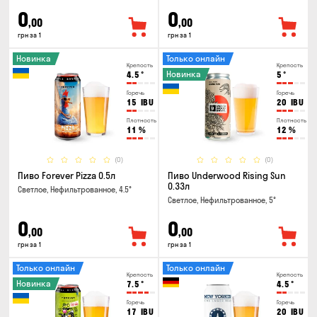
0
0
,00
,00
грн за 1
грн за 1
Новинка
Только онлайн
Крепость
Крепость
Новинка
4.5
°
5
°
Горечь
Горечь
15
IBU
20
IBU
Плотность
Плотность
11
%
12
%
(0)
(0)
Пиво Forever Pizza 0.5л
Пиво Underwood Rising Sun
0.33л
Светлое, Нефильтрованное, 4.5°
Светлое, Нефильтрованное, 5°
0
0
,00
,00
грн за 1
грн за 1
Только онлайн
Только онлайн
Крепость
Крепость
Новинка
7.5
°
4.5
°
Горечь
Горечь
17
IBU
20
IBU