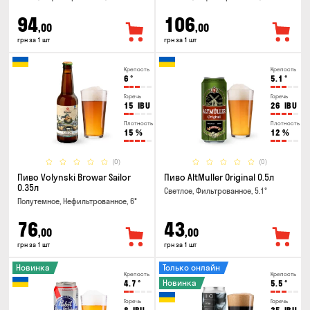
94
106
,00
,00
грн за 1 шт
грн за 1 шт
Крепость
Крепость
6
°
5.1
°
Горечь
Горечь
15
IBU
26
IBU
Плотность
Плотность
15
%
12
%
(0)
(0)
Пиво Volynski Browar Sailor
Пиво AltMuller Original 0.5л
0.35л
Светлое, Фильтрованное, 5.1°
Полутемное, Нефильтрованное, 6°
76
43
,00
,00
грн за 1 шт
грн за 1 шт
Новинка
Только онлайн
Крепость
Крепость
Новинка
4.7
°
5.5
°
Горечь
Горечь