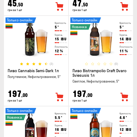
45
47
,50
,50
грн за 1 шт
грн за 1 шт
Только онлайн
Только онлайн
Крепость
Крепость
Новинка
5
°
5
°
Горечь
Горечь
15
IBU
14
IBU
Плотность
Плотность
12
%
11
%
(3)
(0)
Пиво Cannabis Semi-Dark 1л
Пиво Bistrampolio Craft Dvaro
Sviesusis 1л
Полутемное, Нефильтрованное, 5°
Светлое, Нефильтрованное, 5°
197
197
,00
,00
грн за 1 шт
грн за 1 шт
Только онлайн
Только онлайн
Крепость
Крепость
Новинка
5.5
°
4.6
°
Горечь
Горечь
16
IBU
12
IBU