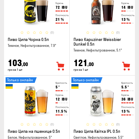
Горечь
Горечь
72
IBU
14
IBU
Плотность
Плотность
21
%
13
%
(0)
(0)
Пиво Ципа Чорна 0.5л
Пиво Kapuziner Weissbier
Dunkel 0.5л
Темное, Нефильтрованное, 7.9°
Темное, Нефильтрованное, 5.1°
103
121
,00
,00
грн за 1 шт
грн за 1 шт
Только онлайн
Только онлайн
Крепость
Крепость
5
°
5.5
°
Горечь
Горечь
12
IBU
36
IBU
Плотность
Плотность
11.5
%
13
%
(0)
(0)
Пиво Ципа на пшенице 0.5л
Пиво Ципа Квітка IPL 0.5л
Белое, Нефильтрованное, 5°
Светлое, Нефильтрованное, 5.5°