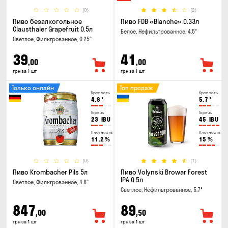
(0)
(2)
Пиво безалкогольное
Пиво FDB «Blanche» 0.33л
Clausthaler Grapefruit 0.5л
Белое, Нефильтрованное, 4.5°
Светлое, Фильтрованное, 0.25°
39
41
,00
,00
грн за 1 шт
грн за 1 шт
Только онлайн
Топ продаж
Крепость
Крепость
4.8
°
5.7
°
Горечь
Горечь
23
IBU
45
IBU
Плотность
Плотность
11.2
%
15
%
(0)
(1)
Пиво Krombacher Pils 5л
Пиво Volynski Browar Forest
IPA 0.5л
Светлое, Фильтрованное, 4.8°
Светлое, Нефильтрованное, 5.7°
847
89
,00
,50
грн за 1 шт
грн за 1 шт