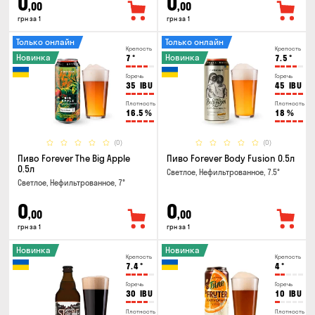
0
0
,00
,00
грн за 1
грн за 1
Только онлайн
Только онлайн
Крепость
Крепость
Новинка
Новинка
7
°
7.5
°
Горечь
Горечь
35
IBU
45
IBU
Плотность
Плотность
16.5
%
18
%
(0)
(0)
Пиво Forever The Big Apple
Пиво Forever Body Fusion 0.5л
0.5л
Светлое, Нефильтрованное, 7.5°
Светлое, Нефильтрованное, 7°
0
0
,00
,00
грн за 1
грн за 1
Новинка
Новинка
Крепость
Крепость
7.4
°
4
°
Горечь
Горечь
30
IBU
10
IBU
Плотность
Плотность