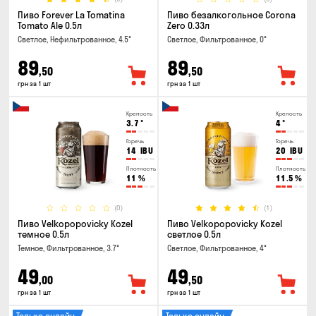
Пиво Forever La Tomatina
Пиво безалкогольное Corona
Tomato Ale 0.5л
Zero 0.33л
Светлое, Нефильтрованное, 4.5°
Светлое, Фильтрованное, 0°
89
89
,50
,50
грн за 1 шт
грн за 1 шт
Крепость
Крепость
3.7
°
4
°
Горечь
Горечь
14
IBU
20
IBU
Плотность
Плотность
11
%
11.5
%
(0)
(1)
Пиво Velkopopovicky Kozel
Пиво Velkopopovicky Kozel
темное 0.5л
светлое 0.5л
Темное, Фильтрованное, 3.7°
Светлое, Фильтрованное, 4°
49
49
,00
,50
грн за 1 шт
грн за 1 шт
Только онлайн
Только онлайн