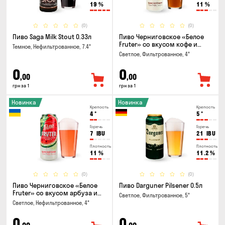
19
%
11
%
(0)
(0)
Пиво Saga Milk Stout 0.33л
Пиво Черниговское «Белое
Fruter» со вкусом кофе и
Темное, Нефильтрованное, 7.4°
апельсина 0.5 л
Светлое, Фильтрованное, 4°
0
0
,00
,00
грн за 1
грн за 1
Новинка
Новинка
Крепость
Крепость
4
°
5
°
Горечь
Горечь
7
IBU
21
IBU
Плотность
Плотность
11
%
11.2
%
(0)
(0)
Пиво Черниговское «Белое
Пиво Darguner Pilsener 0.5л
Fruter» со вкусом арбуза и
Светлое, Фильтрованное, 5°
мяты 0.5л
Светлое, Нефильтрованное, 4°
0
0