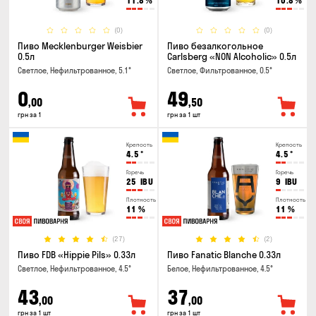
11.8
%
10.8
%
(0)
(0)
Пиво Mecklenburger Weisbier
Пиво безалкогольное
0.5л
Carlsberg «NON Alcoholic» 0.5л
Светлое, Нефильтрованное, 5.1°
Светлое, Фильтрованное, 0.5°
0
49
,00
,50
грн за 1
грн за 1 шт
Крепость
Крепость
4.5
°
4.5
°
Горечь
Горечь
25
IBU
9
IBU
Плотность
Плотность
11
%
11
%
(27)
(2)
Пиво FDB «Hippie Pils» 0.33л
Пиво Fanatic Blanche 0.33л
Светлое, Нефильтрованное, 4.5°
Белое, Нефильтрованное, 4.5°
43
37
,00
,00
грн за 1 шт
грн за 1 шт