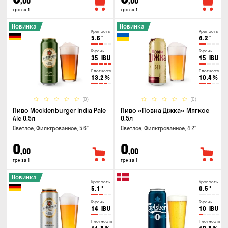
,00
,00
грн за 1
грн за 1
Новинка
Новинка
Крепость
Крепость
5.6
°
4.2
°
Горечь
Горечь
35
IBU
15
IBU
Плотность
Плотность
13.2
%
10.4
%
(0)
(0)
Пиво Mecklenburger India Pale
Пиво «Повна Діжка» Мягкое
Ale 0.5л
0.5л
Светлое, Фильтрованное, 5.6°
Светлое, Фильтрованное, 4.2°
0
0
,00
,00
грн за 1
грн за 1
Новинка
Крепость
Крепость
5.1
°
0.5
°
Горечь
Горечь
14
IBU
10
IBU
Плотность
Плотность