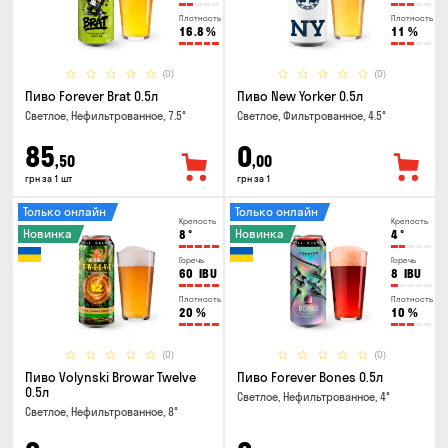
Плотность
Плотность
16.8
%
11
%
(0)
(0)
Пиво Forever Brat 0.5л
Пиво New Yorker 0.5л
Светлое, Нефильтрованное, 7.5°
Светлое, Фильтрованное, 4.5°
85
0
,50
,00
грн за 1 шт
грн за 1
Только онлайн
Только онлайн
Крепость
Крепость
Новинка
Новинка
8
°
4
°
Горечь
Горечь
60
IBU
8
IBU
Плотность
Плотность
20
%
10
%
(0)
(0)
Пиво Volynski Browar Twelve
Пиво Forever Bones 0.5л
0.5л
Светлое, Нефильтрованное, 4°
Светлое, Нефильтрованное, 8°