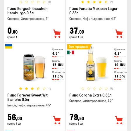
(0)
(2)
Пиво Bergschlosschen
Пиво Fanatic Mexican Lager
Hamburgo 0.5л
0.33л
Светлое, Фильтрованное, 5°
Светлое, Нефильтрованное, 4.5°
0
37
,00
,00
грн за 1
грн за 1 шт
Топ продаж
Крепость
Крепость
4.5
°
4.2
°
Горечь
Горечь
15
IBU
19
IBU
Плотность
Плотность
11.5
%
11.3
%
(1)
(0)
Пиво Forever Sweet Wit
Пиво Corona Extra 0.33л
Blanche 0.5л
Светлое, Фильтрованное, 4.2°
Белое, Нефильтрованное, 4.5°
56
79
,00
,50
грн за 1 шт
грн за 1 шт