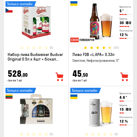
Только онлайн
Крепость
5
°
Горечь
30
IBU
Плотность
12
%
(0)
(30)
Набор пива Budweiser Budvar
Пиво FDB «L.APA» 0.33л
Original 0.5л х 4шт + бокал
Светлое, Нефильтрованное, 5°
0.33л
528
45
,00
,50
грн за 1 шт
грн за 1 шт
Только онлайн
Только онлайн
Крепость
4.6
°
Горечь
15
IBU
Плотность
12
%
(0)
(0)