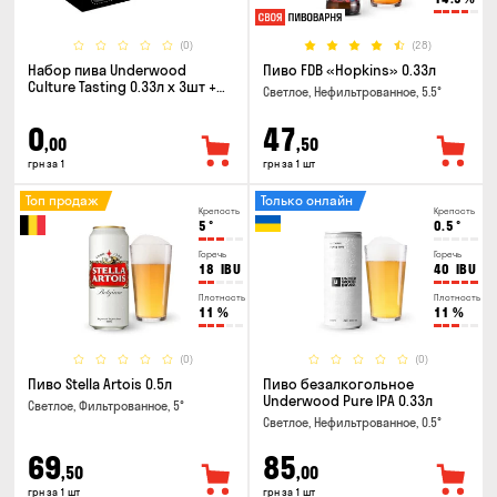
(0)
(28)
Набор пива Underwood
Пиво FDB «Hopkins» 0.33л
Culture Tasting 0.33л x 3шт +
Светлое, Нефильтрованное, 5.5°
бокал
0
47
,00
,50
грн за 1
грн за 1 шт
Топ продаж
Только онлайн
Крепость
Крепость
5
°
0.5
°
Горечь
Горечь
18
IBU
40
IBU
Плотность
Плотность
11
%
11
%
(0)
(0)
Пиво Stella Artois 0.5л
Пиво безалкогольное
Underwood Pure IPA 0.33л
Светлое, Фильтрованное, 5°
Светлое, Нефильтрованное, 0.5°
69
85
,50
,00
грн за 1 шт
грн за 1 шт