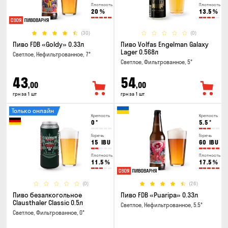
Плотность
Плотность
20
%
13.5
%
(30)
(0)
Пиво FDB «Goldy» 0.33л
Пиво Volfas Engelman Galaxy
Lager 0.568л
Светлое, Нефильтрованное, 7°
Светлое, Фильтрованное, 5°
43
54
,00
,00
грн за 1 шт
грн за 1 шт
Только онлайн
Крепость
Крепость
0
°
5.5
°
Горечь
Горечь
15
IBU
60
IBU
Плотность
Плотность
11.5
%
17.5
%
(0)
(26)
Пиво безалкогольное
Пиво FDB «Puaripa» 0.33л
Clausthaler Classic 0.5л
Светлое, Нефильтрованное, 5.5°
Светлое, Фильтрованное, 0°