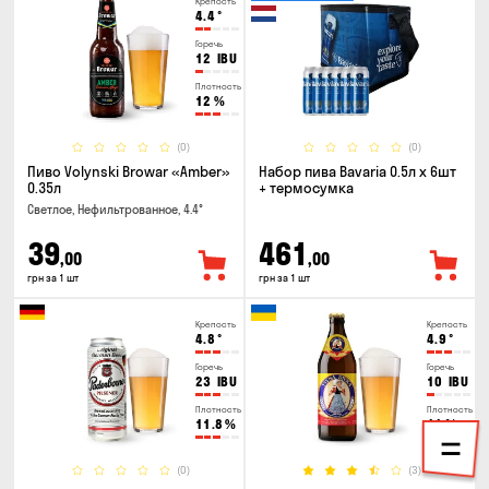
Крепость
4.4
°
Горечь
12
IBU
Плотность
12
%
(0)
(0)
Пиво Volynski Browar «Amber»
Набор пива Bavaria 0.5л х 6шт
0.35л
+ термосумка
Светлое, Нефильтрованное, 4.4°
39
461
,00
,00
грн за 1 шт
грн за 1 шт
Крепость
Крепость
4.8
°
4.9
°
Горечь
Горечь
23
IBU
10
IBU
Плотность
Плотность
11.8
%
11
%
(0)
(3)