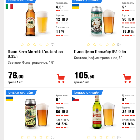
Крепость
Крепость
4.6
°
5
°
Горечь
Горечь
12
IBU
50
IBU
Плотность
Плотность
11
%
15.6
%
(0)
(0)
Пиво Birra Moretti L'autentica
Пиво Ципа Пломбір IPA 0.5л
0.33л
Светлое, Нефильтрованное, 5°
Светлое, Фильтрованное, 4.6°
76
105
,00
,50
грн за 1 шт
грн за 1 шт
Только онлайн
Только онлайн
Крепость
Крепость
6
°
5
°
Горечь
Горечь
50
IBU
32
IBU
Плотность
Плотность
14.5
%
11.9
%
(0)
(0)