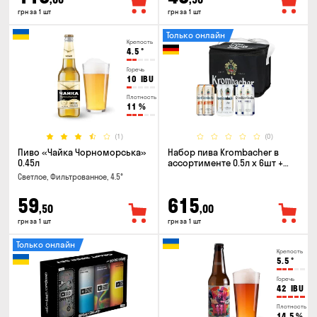
грн за 1 шт
грн за 1 шт
Только онлайн
Крепость
4.5
°
Горечь
10
IBU
Плотность
11
%
(1)
(0)
Пиво «Чайка Чорноморська»
Набор пива Krombacher в
0.45л
ассортименте 0.5л х 6шт +
термосумка
Светлое, Фильтрованное, 4.5°
59
615
,50
,00
грн за 1 шт
грн за 1 шт
Только онлайн
Крепость
5.5
°
Горечь
42
IBU
Плотность
14.5
%