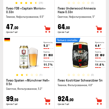
(26)
(0)
Пиво FDB «Captain Morion»
Пиво Underwood Amnesia
0.33л
Haze 0.33л
Темное, Нефильтрованное, 6.5°
Светлое, Нефильтрованное, 5°
47
64
,00
,00
грн за 1 шт
грн за 1 шт
Только онлайн
Крепость
Крепость
5.2
°
4.8
°
Горечь
Горечь
21
IBU
22
IBU
Плотность
Плотность
11.7
%
11.4
%
(1)
(0)
Пиво Spaten «Münchner Hell»
Пиво Kostritzer Schwarzbier 5л
0.5л
Темное, Фильтрованное, 4.8°
Светлое, Фильтрованное, 5.2°
99
924
,50
,00
грн за 1 шт
грн за 1 шт