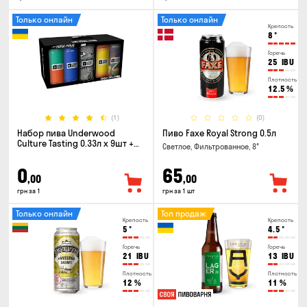
Только онлайн
Только онлайн
Крепость
8
°
Горечь
25
IBU
Плотность
12.5
%
(1)
(0)
Набор пива Underwood
Пиво Faxe Royal Strong 0.5л
Culture Tasting 0.33л x 9шт +
Светлое, Фильтрованное, 8°
бокал
0
65
,00
,00
грн за 1
грн за 1 шт
Только онлайн
Топ продаж
Крепость
Крепость
5
°
4.5
°
Горечь
Горечь
21
IBU
13
IBU
Плотность
Плотность
12
%
11
%