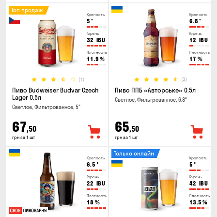
Топ продаж
Крепость
Крепость
5
°
6.8
°
Горечь
Горечь
32
IBU
12
IBU
Плотность
Плотность
11.9
%
17
%
(1)
(3)
Пиво Budweiser Budvar Czech
Пиво ППБ «Авторське» 0.5л
Lager 0.5л
Светлое, Фильтрованное, 6.8°
Светлое, Фильтрованное, 5°
67
65
,50
,50
грн за 1 шт
грн за 1 шт
Только онлайн
Крепость
Крепость
6.5
°
5
°
Горечь
Горечь
22
IBU
42
IBU
Плотность
Плотность
18
%
13.5
%