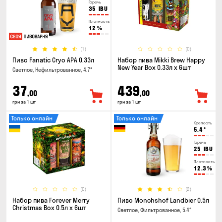
Горечь
35
IBU
Плотность
12
%
(1)
(0)
Пиво Fanatic Cryo APA 0.33л
Набор пива Mikki Brew Happy
New Year Box 0.33л x 6шт
Светлое, Нефильтрованное, 4.7°
37
439
,00
,00
грн за 1 шт
грн за 1 шт
Только онлайн
Только онлайн
Крепость
5.4
°
Горечь
25
IBU
Плотность
12.3
%
(0)
(2)
Набор пива Forever Merry
Пиво Monchshof Landbier 0.5л
Christmas Box 0.5л x 6шт
Светлое, Фильтрованное, 5.4°