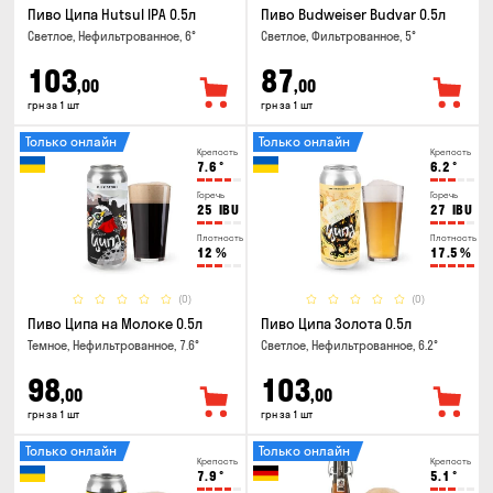
Пиво Ципа Hutsul IPA 0.5л
Пиво Budweiser Budvar 0.5л
Светлое, Нефильтрованное, 6°
Светлое, Фильтрованное, 5°
103
87
,00
,00
грн за 1 шт
грн за 1 шт
Только онлайн
Только онлайн
Крепость
Крепость
7.6
°
6.2
°
Горечь
Горечь
25
IBU
27
IBU
Плотность
Плотность
12
%
17.5
%
(0)
(0)
Пиво Ципа на Молоке 0.5л
Пиво Ципа Золота 0.5л
Темное, Нефильтрованное, 7.6°
Светлое, Нефильтрованное, 6.2°
98
103
,00
,00
грн за 1 шт
грн за 1 шт
Только онлайн
Только онлайн
Крепость
Крепость
7.9
°
5.1
°