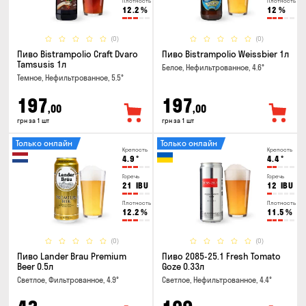
Плотность
Плотность
12.2
%
12
%
(0)
(0)
Пиво Bistrampolio Craft Dvaro
Пиво Bistrampolio Weissbier 1л
Tamsusis 1л
Белое, Нефильтрованное, 4.6°
Темное, Нефильтрованное, 5.5°
197
197
,00
,00
грн за 1 шт
грн за 1 шт
Только онлайн
Только онлайн
Крепость
Крепость
4.9
°
4.4
°
Горечь
Горечь
21
IBU
12
IBU
Плотность
Плотность
12.2
%
11.5
%
(0)
(0)
Пиво Lander Brau Premium
Пиво 2085-25.1 Fresh Tomato
Beer 0.5л
Goze 0.33л
Светлое, Фильтрованное, 4.9°
Светлое, Нефильтрованное, 4.4°