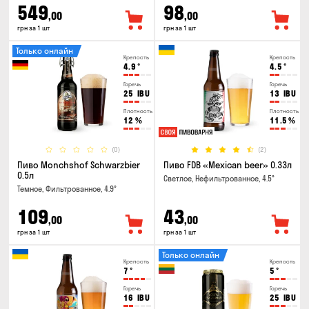
549
98
,00
,00
грн за 1 шт
грн за 1 шт
Только онлайн
Крепость
Крепость
4.9
°
4.5
°
Горечь
Горечь
25
IBU
13
IBU
Плотность
Плотность
12
%
11.5
%
(0)
(2)
Пиво Monchshof Schwarzbier
Пиво FDB «Mexican beer» 0.33л
0.5л
Светлое, Нефильтрованное, 4.5°
Темное, Фильтрованное, 4.9°
109
43
,00
,00
грн за 1 шт
грн за 1 шт
Только онлайн
Крепость
Крепость
7
°
5
°
Горечь
Горечь
16
IBU
25
IBU