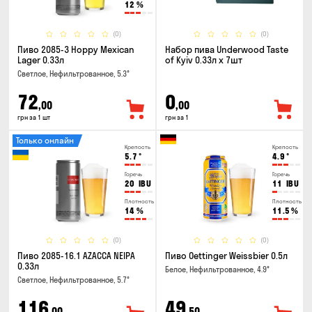
12
%
(0)
(0)
Пиво 2085-3 Hoppy Mexican
Набор пива Underwood Taste
Lager 0.33л
of Kyiv 0.33л x 7шт
Светлое, Нефильтрованное, 5.3°
72
0
,00
,00
грн за 1 шт
грн за 1
Только онлайн
Крепость
Крепость
5.7
°
4.9
°
Горечь
Горечь
20
IBU
11
IBU
Плотность
Плотность
14
%
11.5
%
(0)
(0)
Пиво 2085-16.1 AZACCA NEIPA
Пиво Oettinger Weissbier 0.5л
0.33л
Белое, Нефильтрованное, 4.9°
Светлое, Нефильтрованное, 5.7°
116
49
,00
,50