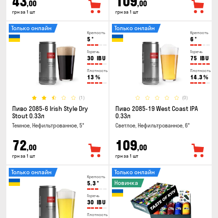
43
109
,00
,00
грн за 1 шт
грн за 1 шт
Только онлайн
Только онлайн
Крепость
Крепость
5
°
6
°
Горечь
Горечь
30
IBU
75
IBU
Плотность
Плотность
13
%
14.3
%
(1)
(0)
Пиво 2085-6 Irish Style Dry
Пиво 2085-19 West Coast IPA
Stout 0.33л
0.33л
Темное, Нефильтрованное, 5°
Светлое, Нефильтрованное, 6°
72
109
,00
,00
грн за 1 шт
грн за 1 шт
Только онлайн
Только онлайн
Крепость
Новинка
5.3
°
Горечь
30
IBU
Плотность