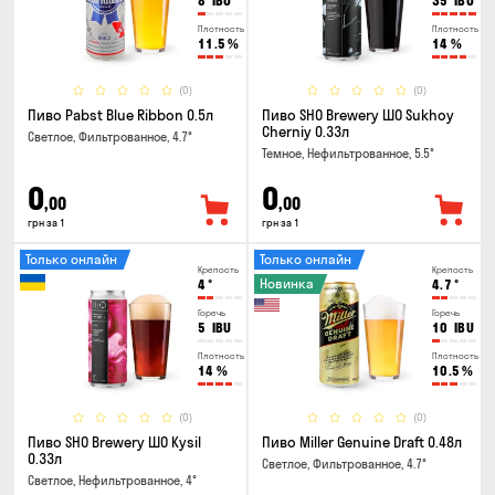
8
IBU
35
IBU
Плотность
Плотность
11.5
%
14
%
(0)
(0)
Пиво Pabst Blue Ribbon 0.5л
Пиво SHO Brewery ШО Sukhoy
Cherniy 0.33л
Светлое, Фильтрованное, 4.7°
Темное, Нефильтрованное, 5.5°
0
0
,00
,00
грн за 1
грн за 1
Только онлайн
Только онлайн
Крепость
Крепость
Новинка
4
°
4.7
°
Горечь
Горечь
5
IBU
10
IBU
Плотность
Плотность
14
%
10.5
%
(0)
(0)
Пиво SHO Brewery ШО Kysil
Пиво Miller Genuine Draft 0.48л
0.33л
Светлое, Фильтрованное, 4.7°
Светлое, Нефильтрованное, 4°