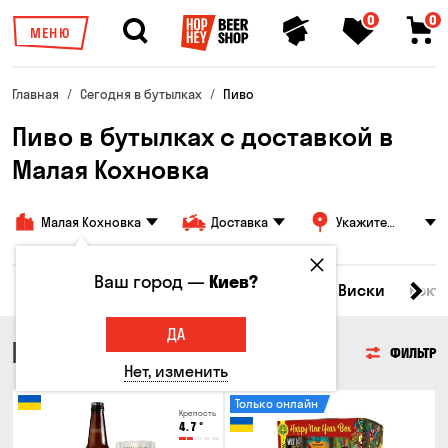
0
0
МЕНЮ
Главная
Сегодня в бутылках
Пиво
Пиво в бутылках с доставкой в
Малая Кохновка
Малая Кохновка
Доставка
Укажите
адрес
Ваш город —
Киев?
Все товары
Пиво
Сидр
Вино
Виски
Кокт
ДА
ПИВО
ФИЛЬТР
Нет, изменить
Только онлайн
Крепость
4.7
°