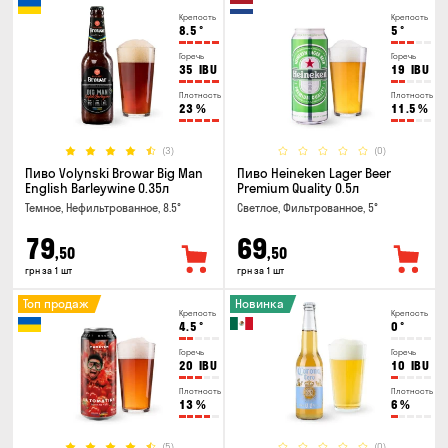
Крепость
Крепость
8.5
°
5
°
Горечь
Горечь
35
IBU
19
IBU
Плотность
Плотность
23
%
11.5
%
(3)
(0)
Пиво Volynski Browar Big Man
Пиво Heineken Lager Beer
English Barleywine 0.35л
Premium Quality 0.5л
Темное, Нефильтрованное, 8.5°
Светлое, Фильтрованное, 5°
79
69
,50
,50
грн за 1 шт
грн за 1 шт
Топ продаж
Новинка
Крепость
Крепость
4.5
°
0
°
Горечь
Горечь
20
IBU
10
IBU
Плотность
Плотность
13
%
6
%
(5)
(0)