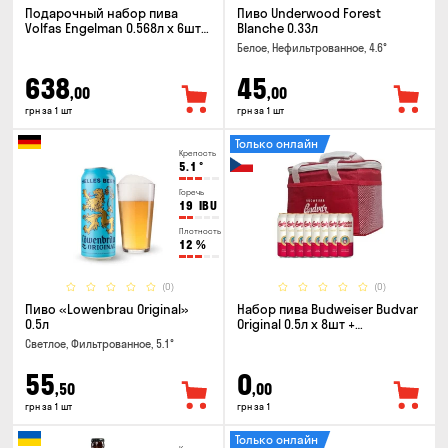
Подарочный набор пива
Пиво Underwood Forest
Volfas Engelman 0.568л x 6шт +
Blanche 0.33л
бокал 0.568л
Белое, Нефильтрованное, 4.6°
638
45
,00
,00
грн за 1 шт
грн за 1 шт
Только онлайн
Крепость
5.1
°
Горечь
19
IBU
Плотность
12
%
(0)
(0)
Пиво «Lowenbrau Original»
Набор пива Budweiser Budvar
0.5л
Original 0.5л x 8шт +
термосумка
Светлое, Фильтрованное, 5.1°
55
0
,50
,00
грн за 1 шт
грн за 1
Только онлайн