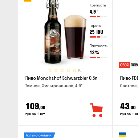
Крепость
4.9
°
Горечь
25
IBU
Плотность
12
%
(0)
Пиво Monchshof Schwarzbier 0.5л
Пиво FDB
Темное, Фильтрованное, 4.9°
Светлое,
109
43
,00
,00
грн за 1 шт
грн за 1 ш
Только онлайн