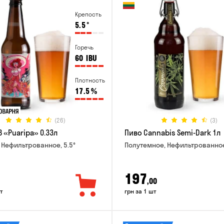
Крепость
5.5
°
Горечь
60
IBU
Плотность
17.5
%
(26)
(3)
 «Puaripa» 0.33л
Пиво Cannabis Semi-Dark 1л
 Нефильтрованное, 5.5°
Полутемное, Нефильтрованное
197
,00
т
грн за 1 шт