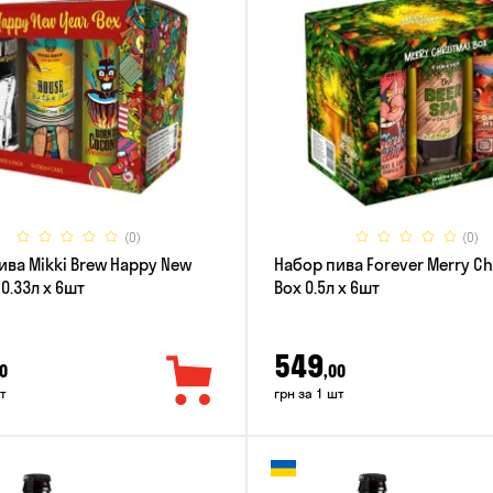
(0)
(0)
ива Mikki Brew Happy New
Набор пива Forever Merry C
 0.33л x 6шт
Box 0.5л x 6шт
549
0
,00
т
грн за 1 шт