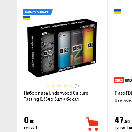
Только онлайн
(0)
Набор пива Underwood Culture
Пиво FD
Tasting 0.33л x 3шт + бокал
Светлое,
0
47
,00
,50
грн за 1
грн за 1 ш