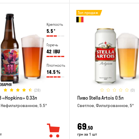
Топ продаж
Крепость
5.5
°
Горечь
42
IBU
Плотность
14.5
%
(28)
(0)
B «Hopkins» 0.33л
Пиво Stella Artois 0.5л
 Нефильтрованное, 5.5°
Светлое, Фильтрованное, 5°
69
,50
т
грн за 1 шт