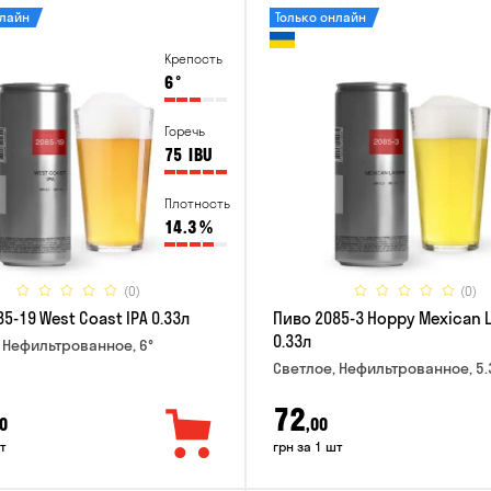
нлайн
Только онлайн
Крепость
6
°
Горечь
75
IBU
Плотность
14.3
%
(0)
(0)
5-19 West Coast IPA 0.33л
Пиво 2085-3 Hoppy Mexican 
0.33л
 Нефильтрованное, 6°
Светлое, Нефильтрованное, 5.
72
0
,00
т
грн за 1 шт