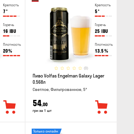
Крепость
Крепость
7
°
5
°
Горечь
Горечь
16
IBU
25
IBU
Плотность
Плотность
20
%
13.5
%
(0)
Пиво Volfas Engelman Galaxy Lager
0.568л
Светлое, Фильтрованное, 5°
54
,00
грн за 1 шт
Только онлайн