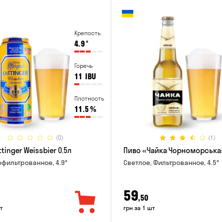
Крепость
4.9
°
Горечь
11
IBU
Плотность
11.5
%
(0)
(1)
tinger Weissbier 0.5л
Пиво «Чайка Чорноморська»
ефильтрованное, 4.9°
Светлое, Фильтрованное, 4.5°
59
,50
т
грн за 1 шт