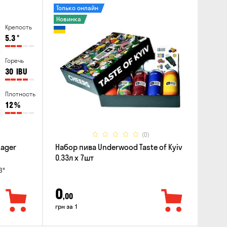
Только онлайн
Новинка
Крепость
5.3
°
Горечь
30
IBU
Плотность
12
%
(0)
Lager
Набор пива Underwood Taste of Kyiv
0.33л x 7шт
3°
0
,00
грн за 1