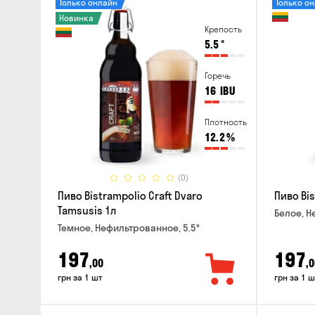
Только онлайн
Только о
Новинка
Крепость
5.5
°
Горечь
16
IBU
Плотность
12.2
%
(0)
Пиво Bistrampolio Craft Dvaro
Пиво Bis
Tamsusis 1л
Белое, Н
Темное, Нефильтрованное, 5.5°
197
197
,00
,0
грн за 1 шт
грн за 1 ш