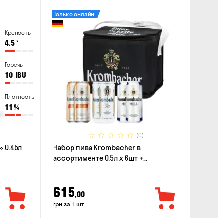
Только онлайн
Крепость
4.5
°
Горечь
10
IBU
Плотность
11
%
(0)
 0.45л
Набор пива Krombacher в
ассортименте 0.5л х 6шт +
термосумка
615
,00
грн за 1 шт