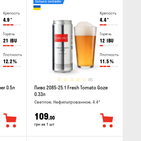
Только онлайн
Крепость
Крепость
4.9
°
4.4
°
Горечь
Горечь
21
IBU
12
IBU
Плотность
Плотность
12.2
%
11.5
%
(0)
er 0.5л
Пиво 2085-25.1 Fresh Tomato Goze
0.33л
Светлое, Нефильтрованное, 4.4°
109
,00
грн за 1 шт