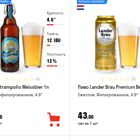
нлайн
Только онлайн
Крепость
4.6
°
Горечь
12
IBU
Плотность
12
%
(0)
(0)
trampolio Weissbier 1л
Пиво Lander Brau Premium Be
ефильтрованное, 4.6°
Светлое, Фильтрованное, 4.9°
43
0
,00
т
грн за 1 шт