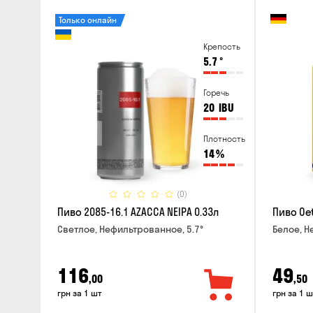
Только онлайн
Крепость
5.7
°
Горечь
20
IBU
Плотность
14
%
(0)
Пиво 2085-16.1 AZACCA NEIPA 0.33л
Пиво Oet
Светлое, Нефильтрованное, 5.7°
Белое, Н
116
49
,00
,50
грн за 1 шт
грн за 1 ш