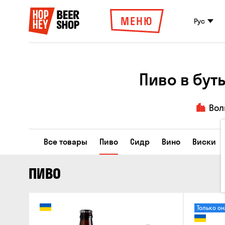
МЕНЮ
Рус
Пиво в бут
Вол
Все товары
Пиво
Сидр
Вино
Виски
ПИВО
Только о