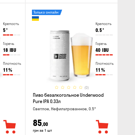
Только онлайн
Крепость
Крепость
5
°
0.5
°
Горечь
Горечь
18
IBU
40
IBU
Плотность
Плотность
11
%
11
%
(0)
Пиво безалкогольное Underwood
Pure IPA 0.33л
Светлое, Нефильтрованное, 0.5°
85
,00
грн за 1 шт