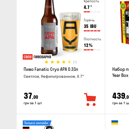
Крепость
4.7
°
Горечь
35
IBU
Плотность
12
%
(1)
Пиво Fanatic Cryo APA 0.33л
Набор п
Year Box
Светлое, Нефильтрованное, 4.7°
37
439
,00
,0
грн за 1 шт
грн за 1 ш
Только онлайн