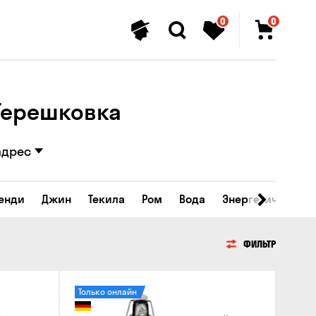
0
0
 Терешковка
адрес
ренди
Джин
Текила
Ром
Вода
Энергетические 
ФИЛЬТР
Только онлайн