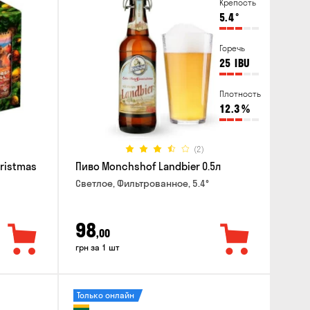
Крепость
5.4
°
Горечь
25
IBU
Плотность
12.3
%
(2)
hristmas
Пиво Monchshof Landbier 0.5л
Светлое, Фильтрованное, 5.4°
98
,00
грн за 1 шт
Только онлайн