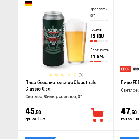
Крепость
0
°
Горечь
15
IBU
Плотность
11.5
%
(0)
Пиво безалкогольное Clausthaler
Пиво FDB
Classic 0.5л
Светлое,
Светлое, Фильтрованное, 0°
45
47
,50
,50
грн за 1 шт
грн за 1 ш