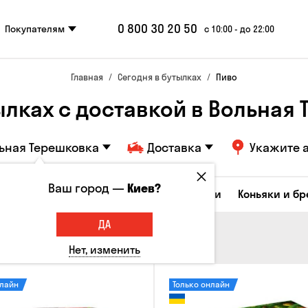
0 800 30 20 50
Покупателям
с 10:00 - до 22:00
Главная
Сегодня в бутылках
Пиво
ылках с доставкой в Вольная
ьная Терешковка
Доставка
Укажите 
Ваш город —
Киев?
Коктейли
Соджу
Ликеры и настойки
Коньяки и б
ДА
Нет, изменить
нлайн
Только онлайн