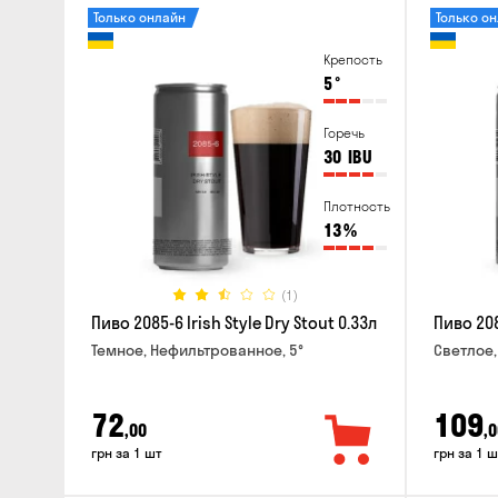
Только онлайн
Только о
Крепость
5
°
Горечь
30
IBU
Плотность
13
%
(1)
Пиво 2085-6 Irish Style Dry Stout 0.33л
Пиво 208
Темное, Нефильтрованное, 5°
Светлое,
72
109
,00
,0
грн за 1 шт
грн за 1 ш