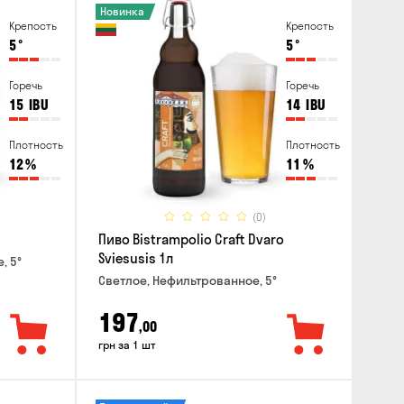
Новинка
Крепость
Крепость
5
°
5
°
Горечь
Горечь
15
IBU
14
IBU
Плотность
Плотность
12
%
11
%
(0)
Пиво Bistrampolio Craft Dvaro
Sviesusis 1л
, 5°
Светлое, Нефильтрованное, 5°
197
,00
грн за 1 шт