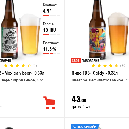
Крепость
4.5
°
Горечь
13
IBU
Плотность
11.5
%
(2)
(30)
 «Mexican beer» 0.33л
Пиво FDB «Goldy» 0.33л
 Нефильтрованное, 4.5°
Светлое, Нефильтрованное, 7°
43
,00
т
грн за 1 шт
Только онлайн