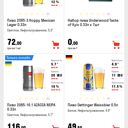
12
%
(0)
(0)
Пиво 2085-3 Hoppy Mexican
Набор пива Underwood Taste
Lager 0.33л
of Kyiv 0.33л x 7шт
Светлое, Нефильтрованное, 5.3°
72
0
,00
,00
грн за 1 шт
грн за 1
Только онлайн
Крепость
Крепость
5.7
°
4.9
°
Горечь
Горечь
20
IBU
11
IBU
Плотность
Плотность
14
%
11.5
%
(0)
(0)
Пиво 2085-16.1 AZACCA NEIPA
Пиво Oettinger Weissbier 0.5л
0.33л
Белое, Нефильтрованное, 4.9°
Светлое, Нефильтрованное, 5.7°
116
49
,00
,50