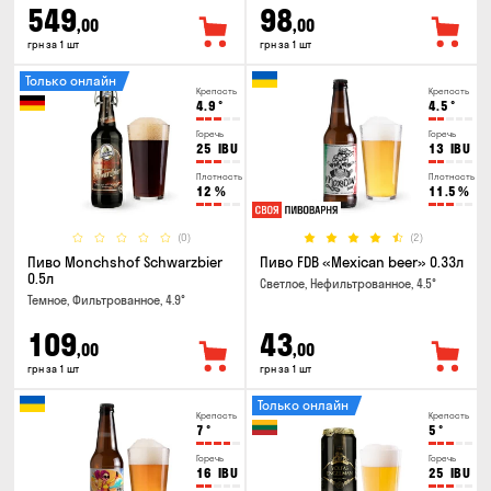
549
98
,00
,00
грн за 1 шт
грн за 1 шт
Только онлайн
Крепость
Крепость
4.9
°
4.5
°
Горечь
Горечь
25
IBU
13
IBU
Плотность
Плотность
12
%
11.5
%
(0)
(2)
Пиво Monchshof Schwarzbier
Пиво FDB «Mexican beer» 0.33л
0.5л
Светлое, Нефильтрованное, 4.5°
Темное, Фильтрованное, 4.9°
109
43
,00
,00
грн за 1 шт
грн за 1 шт
Только онлайн
Крепость
Крепость
7
°
5
°
Горечь
Горечь
16
IBU
25
IBU