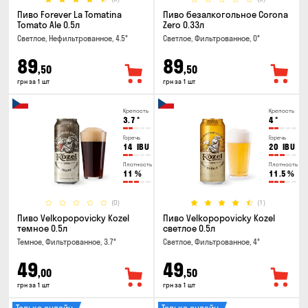
Пиво Forever La Tomatina
Пиво безалкогольное Corona
Tomato Ale 0.5л
Zero 0.33л
Светлое, Нефильтрованное, 4.5°
Светлое, Фильтрованное, 0°
89
89
,50
,50
грн за 1 шт
грн за 1 шт
Крепость
Крепость
3.7
°
4
°
Горечь
Горечь
14
IBU
20
IBU
Плотность
Плотность
11
%
11.5
%
(0)
(1)
Пиво Velkopopovicky Kozel
Пиво Velkopopovicky Kozel
темное 0.5л
светлое 0.5л
Темное, Фильтрованное, 3.7°
Светлое, Фильтрованное, 4°
49
49
,00
,50
грн за 1 шт
грн за 1 шт
Только онлайн
Только онлайн