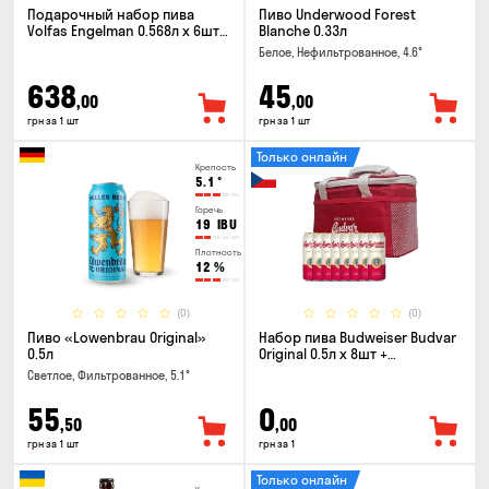
Подарочный набор пива
Пиво Underwood Forest
Volfas Engelman 0.568л x 6шт +
Blanche 0.33л
бокал 0.568л
Белое, Нефильтрованное, 4.6°
638
45
,00
,00
грн за 1 шт
грн за 1 шт
Только онлайн
Крепость
5.1
°
Горечь
19
IBU
Плотность
12
%
(0)
(0)
Пиво «Lowenbrau Original»
Набор пива Budweiser Budvar
0.5л
Original 0.5л x 8шт +
термосумка
Светлое, Фильтрованное, 5.1°
55
0
,50
,00
грн за 1 шт
грн за 1
Только онлайн