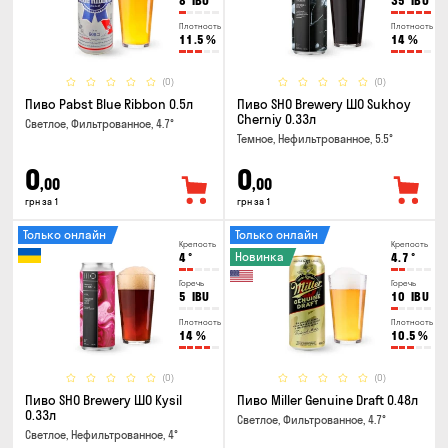
8
IBU
35
IBU
Плотность
Плотность
11.5
%
14
%
(0)
(0)
Пиво Pabst Blue Ribbon 0.5л
Пиво SHO Brewery ШО Sukhoy
Cherniy 0.33л
Светлое, Фильтрованное, 4.7°
Темное, Нефильтрованное, 5.5°
0
0
,00
,00
грн за 1
грн за 1
Только онлайн
Только онлайн
Крепость
Крепость
Новинка
4
°
4.7
°
Горечь
Горечь
5
IBU
10
IBU
Плотность
Плотность
14
%
10.5
%
(0)
(0)
Пиво SHO Brewery ШО Kysil
Пиво Miller Genuine Draft 0.48л
0.33л
Светлое, Фильтрованное, 4.7°
Светлое, Нефильтрованное, 4°