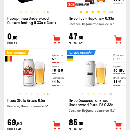
(0)
(28)
Набор пива Underwood
Пиво FDB «Hopkins» 0.33л
Culture Tasting 0.33л x 3шт +
Светлое, Нефильтрованное, 5.5°
бокал
0
47
,00
,50
грн за 1
грн за 1 шт
Топ продаж
Только онлайн
Крепость
Крепость
5
°
0.5
°
Горечь
Горечь
18
IBU
40
IBU
Плотность
Плотность
11
%
11
%
(0)
(0)
Пиво Stella Artois 0.5л
Пиво безалкогольное
Underwood Pure IPA 0.33л
Светлое, Фильтрованное, 5°
Светлое, Нефильтрованное, 0.5°
69
85
,50
,00
грн за 1 шт
грн за 1 шт