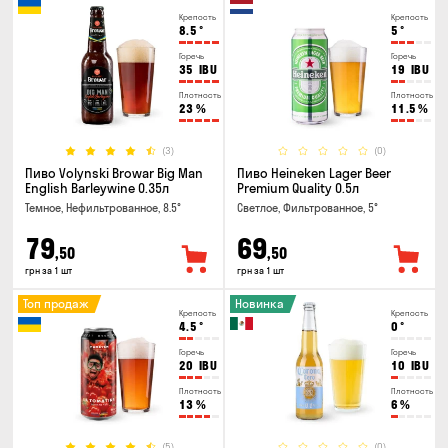
Крепость
Крепость
8.5
°
5
°
Горечь
Горечь
35
IBU
19
IBU
Плотность
Плотность
23
%
11.5
%
(3)
(0)
Пиво Volynski Browar Big Man
Пиво Heineken Lager Beer
English Barleywine 0.35л
Premium Quality 0.5л
Темное, Нефильтрованное, 8.5°
Светлое, Фильтрованное, 5°
79
69
,50
,50
грн за 1 шт
грн за 1 шт
Топ продаж
Новинка
Крепость
Крепость
4.5
°
0
°
Горечь
Горечь
20
IBU
10
IBU
Плотность
Плотность
13
%
6
%
(5)
(0)