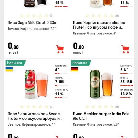
19
%
11
%
(0)
(0)
Пиво Saga Milk Stout 0.33л
Пиво Черниговское «Белое
Fruter» со вкусом кофе и
Темное, Нефильтрованное, 7.4°
апельсина 0.5 л
Светлое, Фильтрованное, 4°
0
0
,00
,00
грн за 1
грн за 1
Новинка
Новинка
Крепость
Крепость
4
°
5.6
°
Горечь
Горечь
7
IBU
35
IBU
Плотность
Плотность
11
%
13.2
%
(0)
(0)
Пиво Черниговское «Белое
Пиво Mecklenburger India Pale
Fruter» со вкусом арбуза и
Ale 0.5л
мяты 0.5л
Светлое, Нефильтрованное, 4°
Светлое, Фильтрованное, 5.6°
0
0