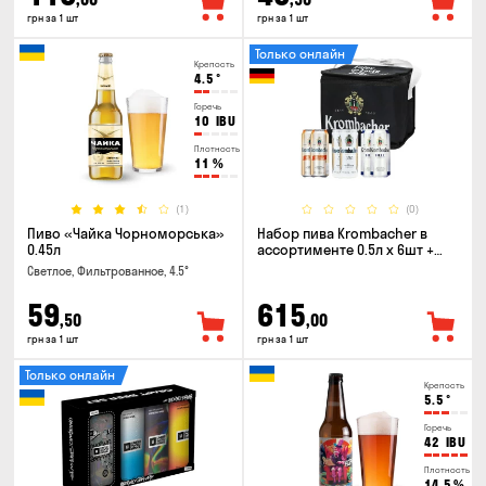
грн за 1 шт
грн за 1 шт
Только онлайн
Крепость
4.5
°
Горечь
10
IBU
Плотность
11
%
(1)
(0)
Пиво «Чайка Чорноморська»
Набор пива Krombacher в
0.45л
ассортименте 0.5л х 6шт +
термосумка
Светлое, Фильтрованное, 4.5°
59
615
,50
,00
грн за 1 шт
грн за 1 шт
Только онлайн
Крепость
5.5
°
Горечь
42
IBU
Плотность
14.5
%