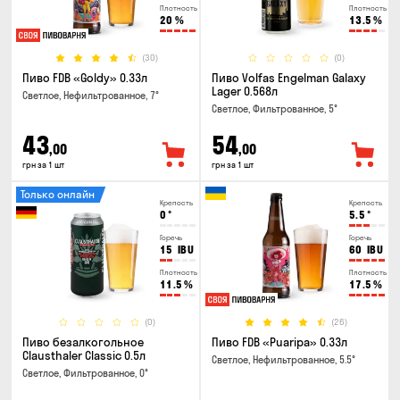
Плотность
Плотность
20
%
13.5
%
(30)
(0)
Пиво FDB «Goldy» 0.33л
Пиво Volfas Engelman Galaxy
Lager 0.568л
Светлое, Нефильтрованное, 7°
Светлое, Фильтрованное, 5°
43
54
,00
,00
грн за 1 шт
грн за 1 шт
Только онлайн
Крепость
Крепость
0
°
5.5
°
Горечь
Горечь
15
IBU
60
IBU
Плотность
Плотность
11.5
%
17.5
%
(0)
(26)
Пиво безалкогольное
Пиво FDB «Puaripa» 0.33л
Clausthaler Classic 0.5л
Светлое, Нефильтрованное, 5.5°
Светлое, Фильтрованное, 0°