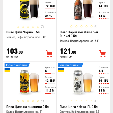
Горечь
Горечь
72
IBU
14
IBU
Плотность
Плотность
21
%
13
%
(0)
(0)
Пиво Ципа Чорна 0.5л
Пиво Kapuziner Weissbier
Dunkel 0.5л
Темное, Нефильтрованное, 7.9°
Темное, Нефильтрованное, 5.1°
103
121
,00
,00
грн за 1 шт
грн за 1 шт
Только онлайн
Только онлайн
Крепость
Крепость
5
°
5.5
°
Горечь
Горечь
12
IBU
36
IBU
Плотность
Плотность
11.5
%
13
%
(0)
(0)
Пиво Ципа на пшенице 0.5л
Пиво Ципа Квітка IPL 0.5л
Белое, Нефильтрованное, 5°
Светлое, Нефильтрованное, 5.5°