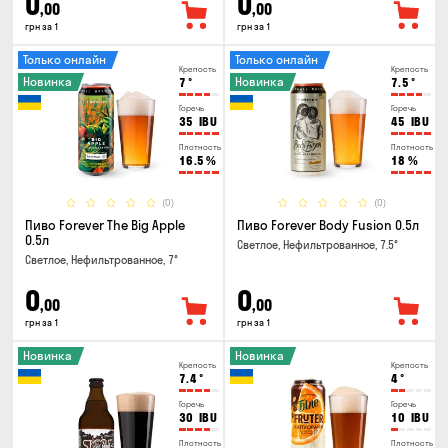
0
0
,00
,00
грн за 1
грн за 1
Только онлайн
Только онлайн
Крепость
Крепость
Новинка
Новинка
7
°
7.5
°
Горечь
Горечь
35
IBU
45
IBU
Плотность
Плотность
16.5
%
18
%
(0)
(0)
Пиво Forever The Big Apple
Пиво Forever Body Fusion 0.5л
0.5л
Светлое, Нефильтрованное, 7.5°
Светлое, Нефильтрованное, 7°
0
0
,00
,00
грн за 1
грн за 1
Новинка
Новинка
Крепость
Крепость
7.4
°
4
°
Горечь
Горечь
30
IBU
10
IBU
Плотность
Плотность