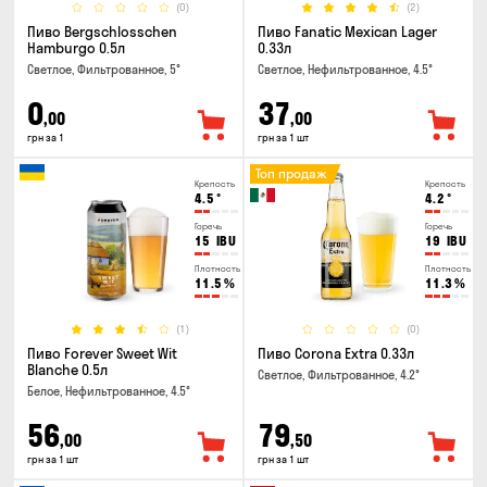
(0)
(2)
Пиво Bergschlosschen
Пиво Fanatic Mexican Lager
Hamburgo 0.5л
0.33л
Светлое, Фильтрованное, 5°
Светлое, Нефильтрованное, 4.5°
0
37
,00
,00
грн за 1
грн за 1 шт
Топ продаж
Крепость
Крепость
4.5
°
4.2
°
Горечь
Горечь
15
IBU
19
IBU
Плотность
Плотность
11.5
%
11.3
%
(1)
(0)
Пиво Forever Sweet Wit
Пиво Corona Extra 0.33л
Blanche 0.5л
Светлое, Фильтрованное, 4.2°
Белое, Нефильтрованное, 4.5°
56
79
,00
,50
грн за 1 шт
грн за 1 шт