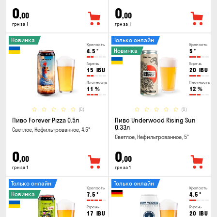
0
0
,00
,00
грн за 1
грн за 1
Новинка
Только онлайн
Крепость
Крепость
Новинка
4.5
°
5
°
Горечь
Горечь
15
IBU
20
IBU
Плотность
Плотность
11
%
12
%
(0)
(0)
Пиво Forever Pizza 0.5л
Пиво Underwood Rising Sun
0.33л
Светлое, Нефильтрованное, 4.5°
Светлое, Нефильтрованное, 5°
0
0
,00
,00
грн за 1
грн за 1
Только онлайн
Только онлайн
Крепость
Крепость
Новинка
7.5
°
4.5
°
Горечь
Горечь
17
IBU
20
IBU