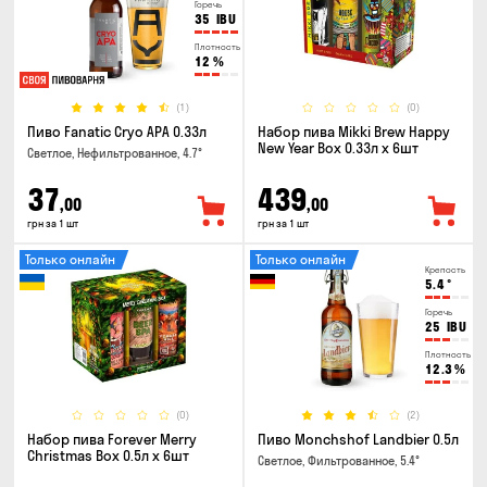
Горечь
35
IBU
Плотность
12
%
(1)
(0)
Пиво Fanatic Cryo APA 0.33л
Набор пива Mikki Brew Happy
New Year Box 0.33л x 6шт
Светлое, Нефильтрованное, 4.7°
37
439
,00
,00
грн за 1 шт
грн за 1 шт
Только онлайн
Только онлайн
Крепость
5.4
°
Горечь
25
IBU
Плотность
12.3
%
(0)
(2)
Набор пива Forever Merry
Пиво Monchshof Landbier 0.5л
Christmas Box 0.5л x 6шт
Светлое, Фильтрованное, 5.4°