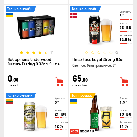
Только онлайн
Только онлайн
Крепость
8
°
Горечь
25
IBU
Плотность
12.5
%
(1)
(0)
Набор пива Underwood
Пиво Faxe Royal Strong 0.5л
Culture Tasting 0.33л x 9шт +
Светлое, Фильтрованное, 8°
бокал
0
65
,00
,00
грн за 1
грн за 1 шт
Только онлайн
Топ продаж
Крепость
Крепость
5
°
4.5
°
Горечь
Горечь
21
IBU
13
IBU
Плотность
Плотность
12
%
11
%