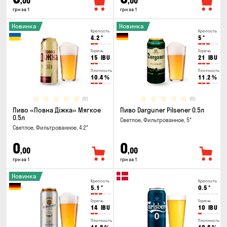
,00
,00
грн за 1
грн за 1
Новинка
Новинка
Крепость
Крепость
4.2
°
5
°
Горечь
Горечь
15
IBU
21
IBU
Плотность
Плотность
10.4
%
11.2
%
(0)
(0)
Пиво «Повна Діжка» Мягкое
Пиво Darguner Pilsener 0.5л
0.5л
Светлое, Фильтрованное, 5°
Светлое, Фильтрованное, 4.2°
0
0
,00
,00
грн за 1
грн за 1
Новинка
Крепость
Крепость
5.1
°
0.5
°
Горечь
Горечь
14
IBU
10
IBU
Плотность
Плотность