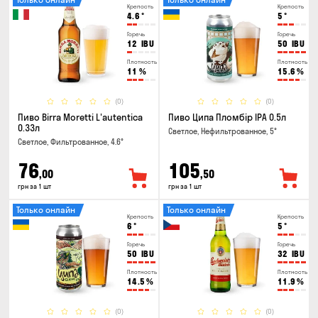
Крепость
Крепость
4.6
°
5
°
Горечь
Горечь
12
IBU
50
IBU
Плотность
Плотность
11
%
15.6
%
(0)
(0)
Пиво Birra Moretti L'autentica
Пиво Ципа Пломбір IPA 0.5л
0.33л
Светлое, Нефильтрованное, 5°
Светлое, Фильтрованное, 4.6°
76
105
,00
,50
грн за 1 шт
грн за 1 шт
Только онлайн
Только онлайн
Крепость
Крепость
6
°
5
°
Горечь
Горечь
50
IBU
32
IBU
Плотность
Плотность
14.5
%
11.9
%
(0)
(0)