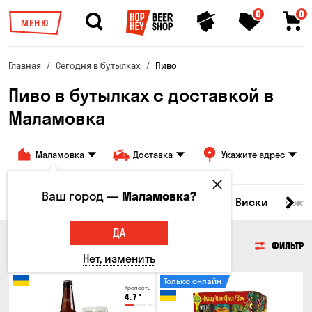
0
0
МЕНЮ
Главная
Сегодня в бутылках
Пиво
Пиво в бутылках с доставкой в
Маламовка
Маламовка
Доставка
Укажите адрес
Ваш город —
Маламовка?
Все товары
Пиво
Сидр
Вино
Виски
Кокт
ДА
ПИВО
ФИЛЬТР
Нет, изменить
Только онлайн
Крепость
4.7
°