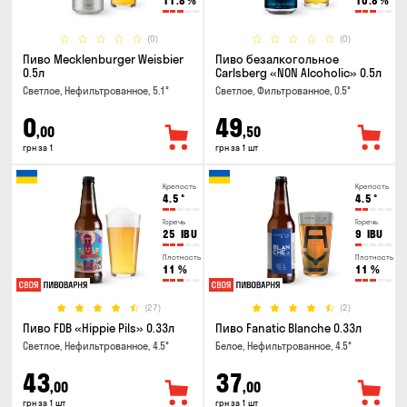
11.8
%
10.8
%
(0)
(0)
Пиво Mecklenburger Weisbier
Пиво безалкогольное
0.5л
Carlsberg «NON Alcoholic» 0.5л
Светлое, Нефильтрованное, 5.1°
Светлое, Фильтрованное, 0.5°
0
49
,00
,50
грн за 1
грн за 1 шт
Крепость
Крепость
4.5
°
4.5
°
Горечь
Горечь
25
IBU
9
IBU
Плотность
Плотность
11
%
11
%
(27)
(2)
Пиво FDB «Hippie Pils» 0.33л
Пиво Fanatic Blanche 0.33л
Светлое, Нефильтрованное, 4.5°
Белое, Нефильтрованное, 4.5°
43
37
,00
,00
грн за 1 шт
грн за 1 шт