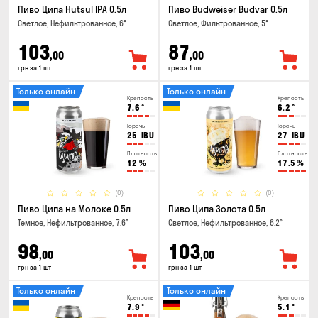
Пиво Ципа Hutsul IPA 0.5л
Пиво Budweiser Budvar 0.5л
Светлое, Нефильтрованное, 6°
Светлое, Фильтрованное, 5°
103
87
,00
,00
грн за 1 шт
грн за 1 шт
Только онлайн
Только онлайн
Крепость
Крепость
7.6
°
6.2
°
Горечь
Горечь
25
IBU
27
IBU
Плотность
Плотность
12
%
17.5
%
(0)
(0)
Пиво Ципа на Молоке 0.5л
Пиво Ципа Золота 0.5л
Темное, Нефильтрованное, 7.6°
Светлое, Нефильтрованное, 6.2°
98
103
,00
,00
грн за 1 шт
грн за 1 шт
Только онлайн
Только онлайн
Крепость
Крепость
7.9
°
5.1
°