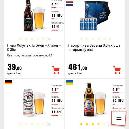
Крепость
4.4
°
Горечь
12
IBU
Плотность
12
%
(0)
(0)
Пиво Volynski Browar «Amber»
Набор пива Bavaria 0.5л х 6шт
0.35л
+ термосумка
Светлое, Нефильтрованное, 4.4°
39
461
,00
,00
грн за 1 шт
грн за 1 шт
Крепость
Крепость
4.8
°
4.9
°
Горечь
Горечь
23
IBU
10
IBU
Плотность
Плотность
11.8
%
11
%
(0)
(3)