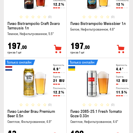
Плотность
Плотность
12.2
%
12
%
(0)
(0)
Пиво Bistrampolio Craft Dvaro
Пиво Bistrampolio Weissbier 1л
Tamsusis 1л
Белое, Нефильтрованное, 4.6°
Темное, Нефильтрованное, 5.5°
197
197
,00
,00
грн за 1 шт
грн за 1 шт
Только онлайн
Только онлайн
Крепость
Крепость
4.9
°
4.4
°
Горечь
Горечь
21
IBU
12
IBU
Плотность
Плотность
12.2
%
11.5
%
(0)
(0)
Пиво Lander Brau Premium
Пиво 2085-25.1 Fresh Tomato
Beer 0.5л
Goze 0.33л
Светлое, Фильтрованное, 4.9°
Светлое, Нефильтрованное, 4.4°