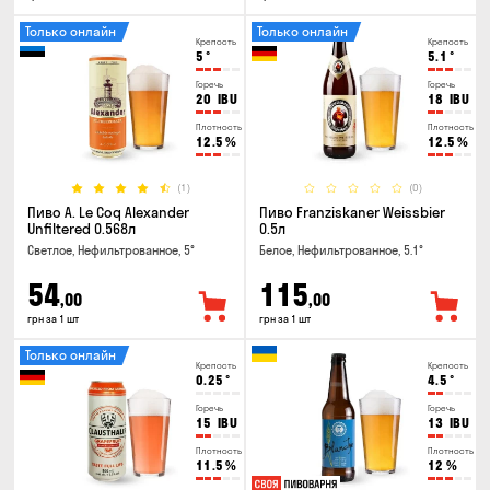
Только онлайн
Только онлайн
Крепость
Крепость
5
°
5.1
°
Горечь
Горечь
20
IBU
18
IBU
Плотность
Плотность
12.5
%
12.5
%
(1)
(0)
Пиво A. Le Coq Alexander
Пиво Franziskaner Weissbier
Unfiltered 0.568л
0.5л
Светлое, Нефильтрованное, 5°
Белое, Нефильтрованное, 5.1°
54
115
,00
,00
грн за 1 шт
грн за 1 шт
Только онлайн
Крепость
Крепость
0.25
°
4.5
°
Горечь
Горечь
15
IBU
13
IBU
Плотность
Плотность
11.5
%
12
%