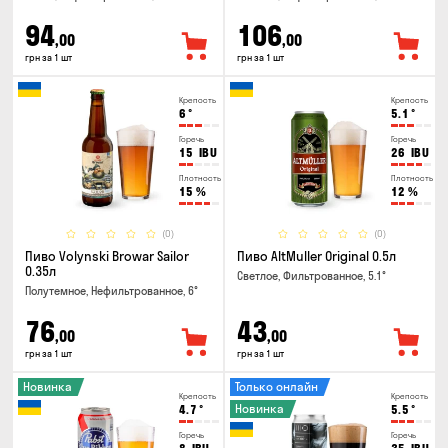
94
106
,00
,00
грн за 1 шт
грн за 1 шт
Крепость
Крепость
6
°
5.1
°
Горечь
Горечь
15
IBU
26
IBU
Плотность
Плотность
15
%
12
%
(0)
(0)
Пиво Volynski Browar Sailor
Пиво AltMuller Original 0.5л
0.35л
Светлое, Фильтрованное, 5.1°
Полутемное, Нефильтрованное, 6°
76
43
,00
,00
грн за 1 шт
грн за 1 шт
Новинка
Только онлайн
Крепость
Крепость
Новинка
4.7
°
5.5
°
Горечь
Горечь