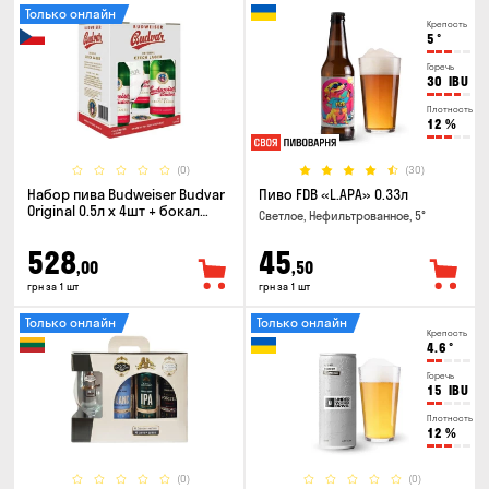
Только онлайн
Крепость
5
°
Горечь
30
IBU
Плотность
12
%
(0)
(30)
Набор пива Budweiser Budvar
Пиво FDB «L.APA» 0.33л
Original 0.5л х 4шт + бокал
Светлое, Нефильтрованное, 5°
0.33л
528
45
,00
,50
грн за 1 шт
грн за 1 шт
Только онлайн
Только онлайн
Крепость
4.6
°
Горечь
15
IBU
Плотность
12
%
(0)
(0)