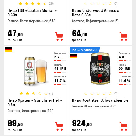
(26)
(0)
Пиво FDB «Captain Morion»
Пиво Underwood Amnesia
0.33л
Haze 0.33л
Темное, Нефильтрованное, 6.5°
Светлое, Нефильтрованное, 5°
47
64
,00
,00
грн за 1 шт
грн за 1 шт
Только онлайн
Крепость
Крепость
5.2
°
4.8
°
Горечь
Горечь
21
IBU
22
IBU
Плотность
Плотность
11.7
%
11.4
%
(1)
(0)
Пиво Spaten «Münchner Hell»
Пиво Kostritzer Schwarzbier 5л
0.5л
Темное, Фильтрованное, 4.8°
Светлое, Фильтрованное, 5.2°
99
924
,50
,00
грн за 1 шт
грн за 1 шт