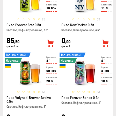
Плотность
Плотность
16.8
%
11
%
(0)
(0)
Пиво Forever Brat 0.5л
Пиво New Yorker 0.5л
Светлое, Нефильтрованное, 7.5°
Светлое, Фильтрованное, 4.5°
85
0
,50
,00
грн за 1 шт
грн за 1
Только онлайн
Только онлайн
Крепость
Крепость
Новинка
Новинка
8
°
4
°
Горечь
Горечь
60
IBU
8
IBU
Плотность
Плотность
20
%
10
%
(0)
(0)
Пиво Volynski Browar Twelve
Пиво Forever Bones 0.5л
0.5л
Светлое, Нефильтрованное, 4°
Светлое, Нефильтрованное, 8°