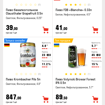
(0)
(2)
Пиво безалкогольное
Пиво FDB «Blanche» 0.33л
Clausthaler Grapefruit 0.5л
Белое, Нефильтрованное, 4.5°
Светлое, Фильтрованное, 0.25°
39
41
,00
,00
грн за 1 шт
грн за 1 шт
Только онлайн
Топ продаж
Крепость
Крепость
4.8
°
5.7
°
Горечь
Горечь
23
IBU
45
IBU
Плотность
Плотность
11.2
%
15
%
(0)
(1)
Пиво Krombacher Pils 5л
Пиво Volynski Browar Forest
IPA 0.5л
Светлое, Фильтрованное, 4.8°
Светлое, Нефильтрованное, 5.7°
847
89
,00
,50
грн за 1 шт
грн за 1 шт