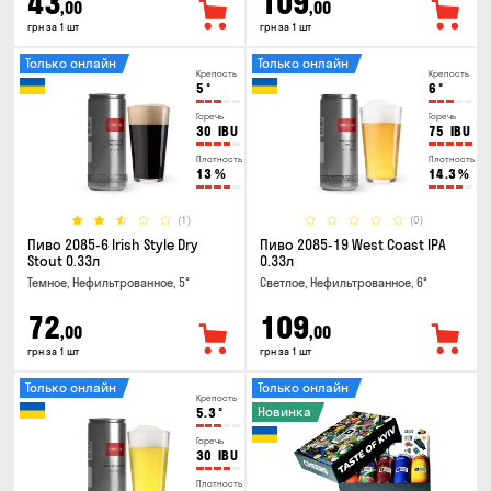
43
109
,00
,00
грн за 1 шт
грн за 1 шт
Только онлайн
Только онлайн
Крепость
Крепость
5
°
6
°
Горечь
Горечь
30
IBU
75
IBU
Плотность
Плотность
13
%
14.3
%
(1)
(0)
Пиво 2085-6 Irish Style Dry
Пиво 2085-19 West Coast IPA
Stout 0.33л
0.33л
Темное, Нефильтрованное, 5°
Светлое, Нефильтрованное, 6°
72
109
,00
,00
грн за 1 шт
грн за 1 шт
Только онлайн
Только онлайн
Крепость
Новинка
5.3
°
Горечь
30
IBU
Плотность