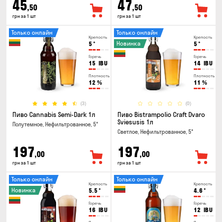
45
47
,50
,50
грн за 1 шт
грн за 1 шт
Только онлайн
Только онлайн
Крепость
Крепость
Новинка
5
°
5
°
Горечь
Горечь
15
IBU
14
IBU
Плотность
Плотность
12
%
11
%
(3)
(0)
Пиво Cannabis Semi-Dark 1л
Пиво Bistrampolio Craft Dvaro
Sviesusis 1л
Полутемное, Нефильтрованное, 5°
Светлое, Нефильтрованное, 5°
197
197
,00
,00
грн за 1 шт
грн за 1 шт
Только онлайн
Только онлайн
Крепость
Крепость
Новинка
5.5
°
4.6
°
Горечь
Горечь
16
IBU
12
IBU