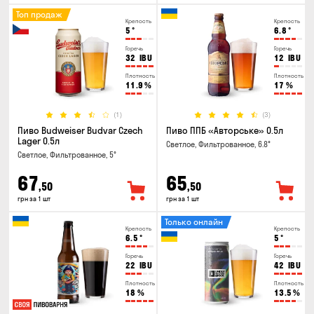
Топ продаж
Крепость
Крепость
5
°
6.8
°
Горечь
Горечь
32
IBU
12
IBU
Плотность
Плотность
11.9
%
17
%
(1)
(3)
Пиво Budweiser Budvar Czech
Пиво ППБ «Авторське» 0.5л
Lager 0.5л
Светлое, Фильтрованное, 6.8°
Светлое, Фильтрованное, 5°
67
65
,50
,50
грн за 1 шт
грн за 1 шт
Только онлайн
Крепость
Крепость
6.5
°
5
°
Горечь
Горечь
22
IBU
42
IBU
Плотность
Плотность
18
%
13.5
%