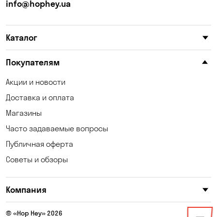
Калиновка
Каменные Потоки
info@hophey.ua
Каменское
Карнауховка
Каталог
Катериновка
Келеберда
Клинцы
Княжичи
Покупателям
Корсунцы
Котовка
Акции и новости
Доставка и оплата
Коцюбинское
Кошары
Магазины
Красноселка
Кременчуг
Часто задаваемые вопросы
Кривой Рог
Кривуши
Публичная оферта
Советы и обзоры
Кропивницкий
Крюковщина
Кулеши
Кушугум
Компания
Лески
Лесники
© «Hop Hey» 2026