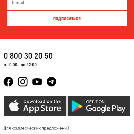
Буча
Великая Северинка
Вита-Почтовая
Вишневое
ПОДПИСАТЬСЯ
Власовка
Вольная Терешковка
Вольное
Ворзель
Вышгород
Гатное
0 800 30 20 50
Гнедин
Гора
с 10:00 - до 22:00
Горбаневка
Горенка
Горишние Плавни
Гостомель
Дмитровка
Днепр
Елизаветовка
Зазимье
Запорожье
Ирпень
Для коммерческих предложений