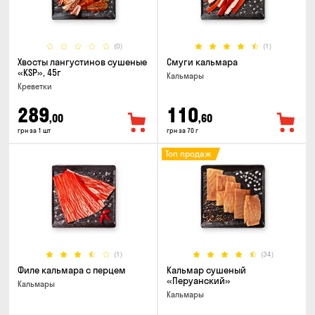
(0)
(1)
Хвосты лангустинов сушеные
Смуги кальмара
«KSP», 45г
Кальмары
Креветки
289
110
,00
,60
грн за 1 шт
грн за 70 г
Топ продаж
(1)
(34)
Филе кальмара с перцем
Кальмар сушеный
«Перуанский»
Кальмары
Кальмары