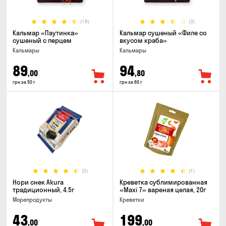
(18)
(3)
Кальмар «Паутинка»
Кальмар сушеный «Филе со
сушеный с перцем
вкусом краба»
Кальмары
Кальмары
89
94
,00
,80
грн за 50 г
грн за 60 г
(3)
(1)
Нори снек Akura
Креветка сублимированная
традиционный, 4.5г
«Maxi 7» вареная целая, 20г
Морепродукты
Креветки
43
199
,00
,00