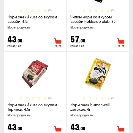
(0)
(0)
Нори снек Akura со вкусом
Чипсы нори со вкусом
васаби, 4.5г
васаби Hokkaido club, 25г
Морепродукты
Морепродукты
43
57
,00
,00
грн за 1 шт
грн за 1 шт
(0)
(0)
Нори снек Akura со вкусом
Нори снек Humanwell
Терияки, 4.5г
детские, 4г
Морепродукты
Морепродукты
43
43
,00
,00