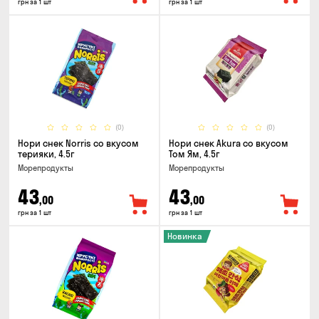
грн за 1 шт
грн за 1 шт
(0)
(0)
Нори снек Norris со вкусом
Нори снек Akura со вкусом
терияки, 4.5г
Том Ям, 4.5г
Морепродукты
Морепродукты
43
43
,00
,00
грн за 1 шт
грн за 1 шт
Новинка