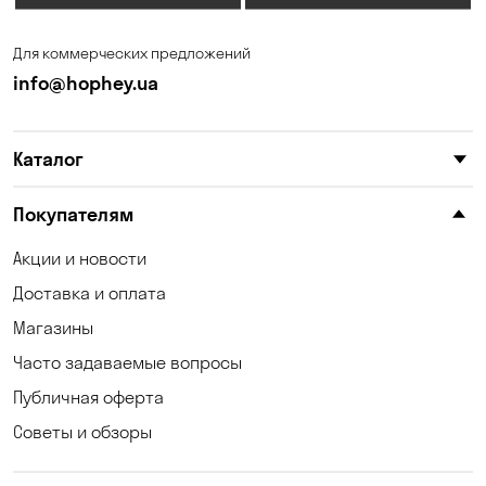
Запорожье
Ирпень
Для коммерческих предложений
Калиновка
Каменные Потоки
info@hophey.ua
Каменское
Карнауховка
Каталог
Катериновка
Келеберда
Киев
Клинцы
Покупателям
Княжичи
Корсунцы
Акции и новости
Доставка и оплата
Котовка
Коцюбинское
Магазины
Кошары
Красноселка
Часто задаваемые вопросы
Кременчуг
Кривой Рог
Публичная оферта
Советы и обзоры
Кривуши
Кропивницкий
Крюковщина
Кулеши