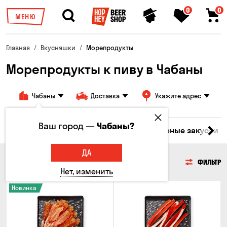
0
0
МЕНЮ
Главная
Вкусняшки
Морепродукты
Морепродукты к пиву в Чабаны
Чабаны
Доставка
Укажите адрес
Ваш город —
Чабаны?
ары
Мясо
Рыба
Морепродукты
Сырные закуски
ДА
МОРЕПРОДУКТЫ
ФИЛЬТР
Нет, изменить
Новинка