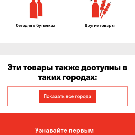
Сегодня в бутылках
Другие товары
Эти товары также доступны в
таких городах:
Авангард
Александровка
Показать все города
Бабурка
Балабино
Белая Церковь
Белогородка
Узнавайте первым
Бережинка
Борисполь