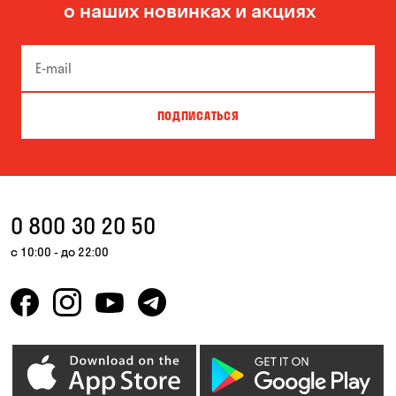
о наших новинках и акциях
Боярка
Бровары
Буча
Великая Северинка
Вита-Почтовая
Вишневое
ПОДПИСАТЬСЯ
Власовка
Вольная Терешковка
Вольное
Ворзель
Вышгород
Гатное
0 800 30 20 50
Гнедин
Гора
с 10:00 - до 22:00
Горбаневка
Горенка
Горишние Плавни
Гостомель
Дмитровка
Днепр
Елизаветовка
Зазимье