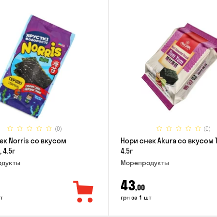
(0)
(0)
ек Norris со вкусом
Нори снек Akura со вкусом 
 4.5г
4.5г
дукты
Морепродукты
43
,00
т
грн за 1 шт