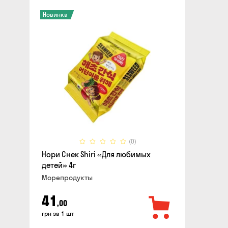
Новинка
(0)
Нори Снек Shiri «Для любимых
детей» 4г
Морепродукты
41
,00
грн за 1 шт