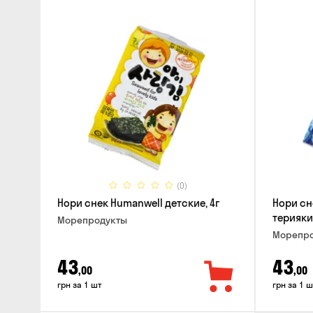
(0)
Нори снек Humanwell детские, 4г
Нори сн
терияки,
Морепродукты
Морепро
43
43
,00
,00
грн за 1 шт
грн за 1 ш