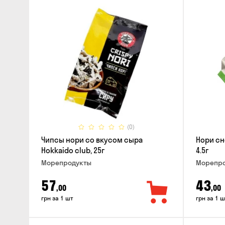
(0)
Чипсы нори со вкусом сыра
Нори сн
Hokkaido club, 25г
4.5г
Морепродукты
Морепро
57
43
,00
,00
грн за 1 шт
грн за 1 ш