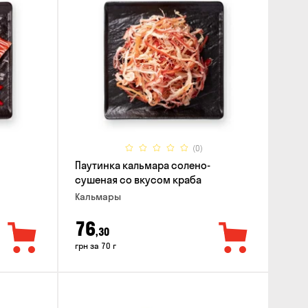
(0)
Паутинка кальмара солено-
сушеная со вкусом краба
Кальмары
76
,30
грн за 70 г