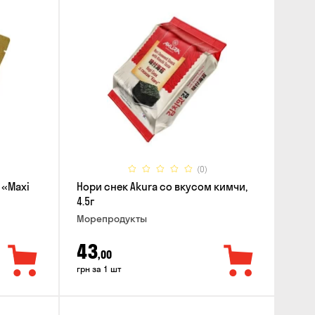
(0)
 «Maxi
Нори снек Akura со вкусом кимчи,
4.5г
Морепродукты
43
,00
грн за 1 шт