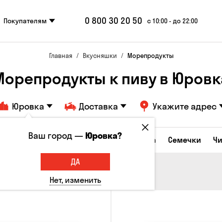
0 800 30 20 50
Покупателям
с 10:00 - до 22:00
Главная
Вкусняшки
Морепродукты
Морепродукты к пиву в Юровк
Юровка
Доставка
Укажите адрес
Ваш город —
Юровка?
Сырные закуски
Орешки
Кукуруза
Семечки
Ч
ДА
Нет, изменить