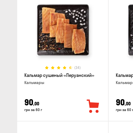
(34)
Кальмар сушеный «Перуанский»
Кальмар
Кальмары
Кальма
90
90
,00
,00
грн за 60 г
грн за 60 