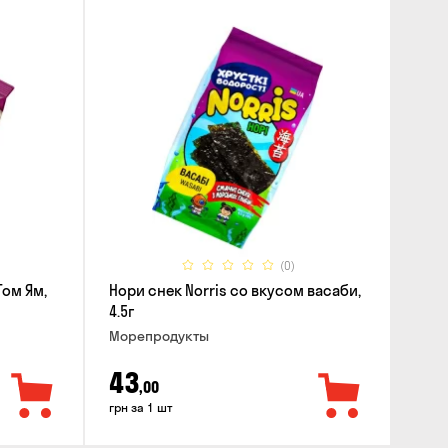
(0)
Том Ям,
Нори снек Norris со вкусом васаби,
4.5г
Морепродукты
43
,00
грн за 1 шт