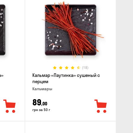
(18)
а»
Кальмар «Паутинка» сушеный с
перцем
Кальмары
89
,00
грн за 50 г