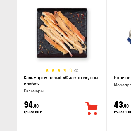
(3)
Кальмар сушеный «Филе со вкусом
Нори сн
краба»
Морепро
Кальмары
94
43
,80
,00
грн за 60 г
грн за 1 ш