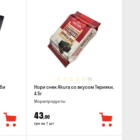
(0)
аби
Нори снек Akura со вкусом Терияки,
4.5г
Морепродукты
43
,00
грн за 1 шт