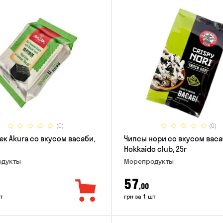
(0)
(0)
ек Akura со вкусом васаби,
Чипсы нори со вкусом вас
Hokkaido club, 25г
дукты
Морепродукты
57
,00
т
грн за 1 шт