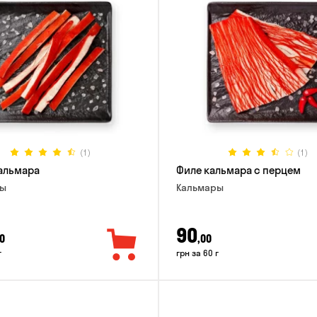
(1)
(1)
альмара
Филе кальмара с перцем
ры
Кальмары
90
0
,00
г
грн за 60 г