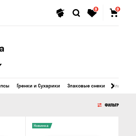
0
0
а
ипсы
Гренки и Сухарики
Злаковые снеки
Сладости
ФИЛЬТР
Новинка