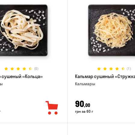
(6)
(1)
 сушеный «Кольца»
Кальмар сушеный «Стружк
ры
Кальмары
90
,00
г
грн за 60 г