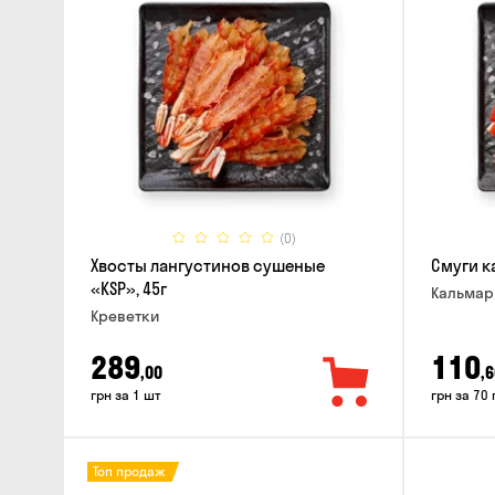
(0)
Хвосты лангустинов сушеные
Смуги к
«KSP», 45г
Кальма
Креветки
289
110
,00
,6
грн за 1 шт
грн за 70 
Топ продаж