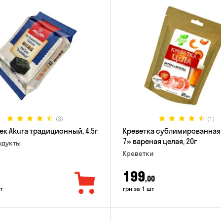
(3)
(1)
ек Akura традиционный, 4.5г
Креветка сублимированная
7» вареная целая, 20г
дукты
Креветки
199
,00
т
грн за 1 шт