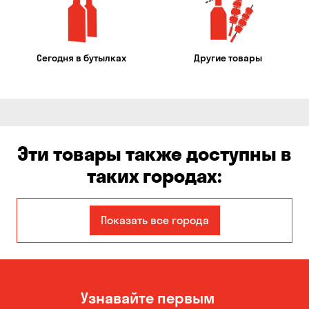
Сегодня в бутылках
Другие товары
Эти товары также доступны в
таких городах:
Авангард
Александровка
Показать все города
Бабурка
Балабино
Белая Церковь
Белогородка
Узнавайте первым
Бережинка
Борисполь