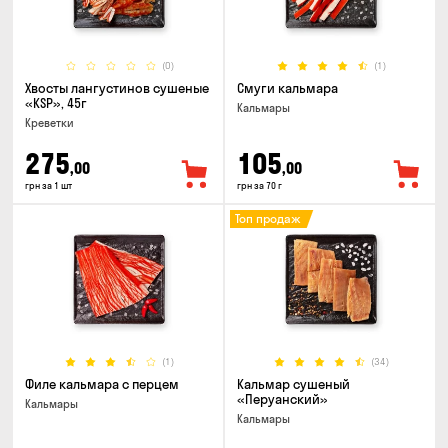
(0)
(1)
Хвосты лангустинов сушеные
Смуги кальмара
«KSP», 45г
Кальмары
Креветки
275
105
,00
,00
грн за 1 шт
грн за 70 г
Топ продаж
(1)
(34)
Филе кальмара с перцем
Кальмар сушеный
«Перуанский»
Кальмары
Кальмары