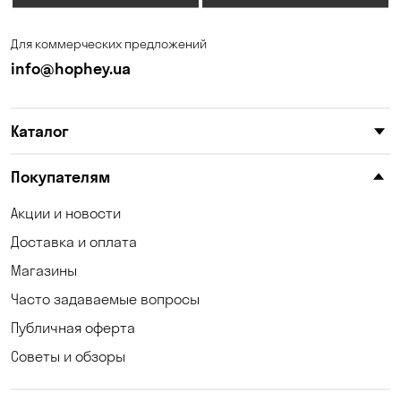
Каменные Потоки
Каменское
Для коммерческих предложений
Карнауховка
Катериновка
info@hophey.ua
Киев
Клинцы
Каталог
Княжичи
Корсунцы
Котовка
Красноселка
Покупателям
Кременчуг
Кривой Рог
Акции и новости
Доставка и оплата
Кривуши
Кропивницкий
Магазины
Крюковщина
Кулеши
Часто задаваемые вопросы
Лески
Лесники
Публичная оферта
Советы и обзоры
Лозоватка
Маламовка
Малая Кохновка
Марьяновка