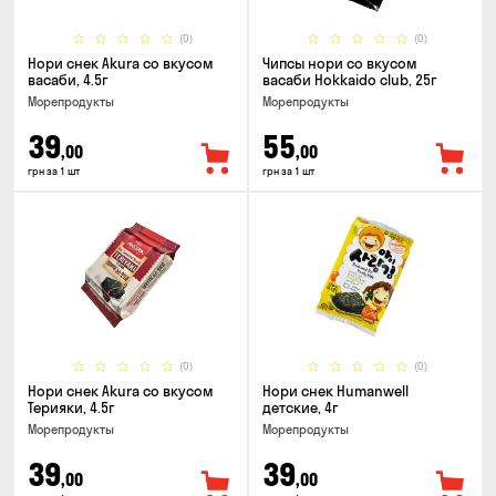
(0)
(0)
Нори снек Akura со вкусом
Чипсы нори со вкусом
васаби, 4.5г
васаби Hokkaido club, 25г
Морепродукты
Морепродукты
39
55
,00
,00
грн за 1 шт
грн за 1 шт
(0)
(0)
Нори снек Akura со вкусом
Нори снек Humanwell
Терияки, 4.5г
детские, 4г
Морепродукты
Морепродукты
39
39
,00
,00