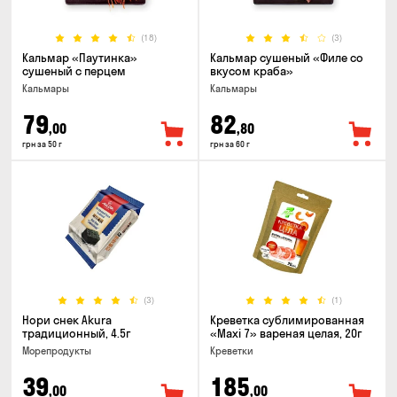
(18)
(3)
Кальмар «Паутинка»
Кальмар сушеный «Филе со
сушеный с перцем
вкусом краба»
Кальмары
Кальмары
79
82
,00
,80
грн за 50 г
грн за 60 г
(3)
(1)
Нори снек Akura
Креветка сублимированная
традиционный, 4.5г
«Maxi 7» вареная целая, 20г
Морепродукты
Креветки
39
185
,00
,00