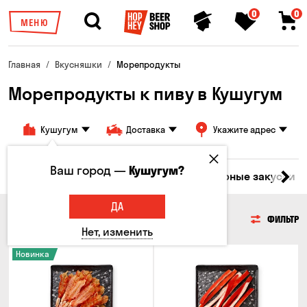
0
0
МЕНЮ
Главная
Вкусняшки
Морепродукты
Морепродукты к пиву в Кушугум
Кушугум
Доставка
Укажите адрес
Ваш город —
Кушугум?
ары
Мясо
Рыба
Морепродукты
Сырные закуски
ДА
МОРЕПРОДУКТЫ
ФИЛЬТР
Нет, изменить
Новинка