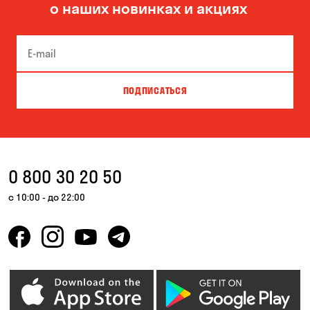
о наших новинках и акциях
Боярка
Бровары
Буча
Великая Северинка
Вита-Почтовая
Вишневое
ПОДПИСАТЬСЯ
Власовка
Вольное
Ворзель
Вышгород
Гатное
Гнедин
0 800 30 20 50
Гора
Горбаневка
с 10:00 - до 22:00
Горенка
Гостомель
Днепр
Елизаветовка
Зазимье
Запорожье
Ирпень
Калиновка