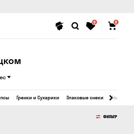
0
0
ицком
ес
ипсы
Гренки и Сухарики
Злаковые снеки
Сладости
ФИЛЬТР