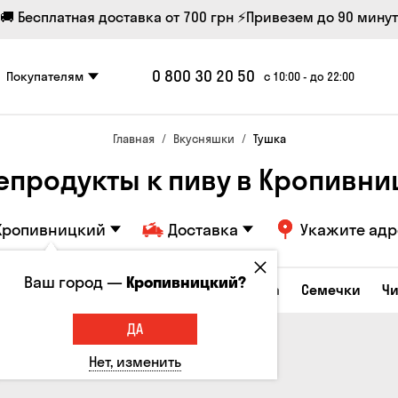
🚚 Бесплатная доставка от 700 грн
⚡Привезем до 90 минут
0 800 30 20 50
Покупателям
с 10:00 - до 22:00
Главная
Вкусняшки
Тушка
продукты к пиву в Кропивн
Кропивницкий
Доставка
Укажите адр
Ваш город —
Кропивницкий?
Сырные закуски
Орешки
Кукуруза
Семечки
Ч
ДА
Нет, изменить