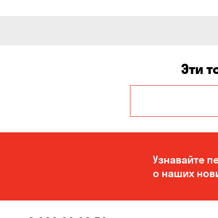
Эти т
Авангард
Белогородка
Буча
Узнавайте п
Вольное
о наших нов
Гора
Елизаветовка