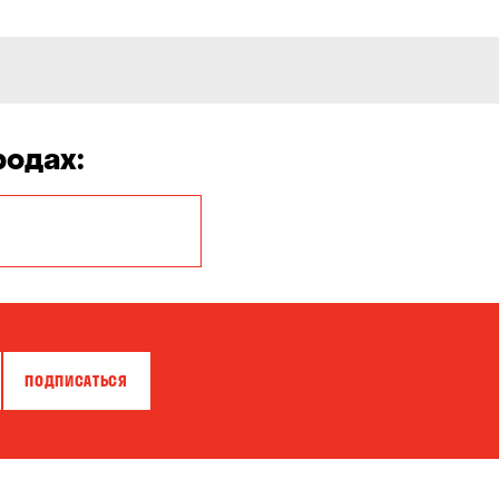
родах:
Белая Церковь
Бровары
Власовка
ПОДПИСАТЬСЯ
Гнедин
Днепр
Калиновка