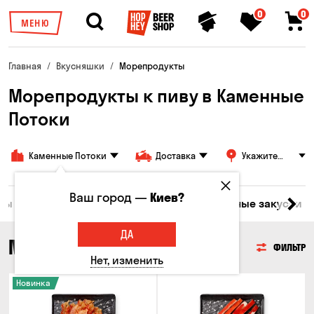
0
0
МЕНЮ
Главная
Вкусняшки
Морепродукты
Морепродукты к пиву в Каменные
Потоки
Каменные Потоки
Доставка
Укажите
адрес
Ваш город —
Киев?
ары
Мясо
Рыба
Морепродукты
Сырные закуски
ДА
МОРЕПРОДУКТЫ
ФИЛЬТР
Нет, изменить
Новинка