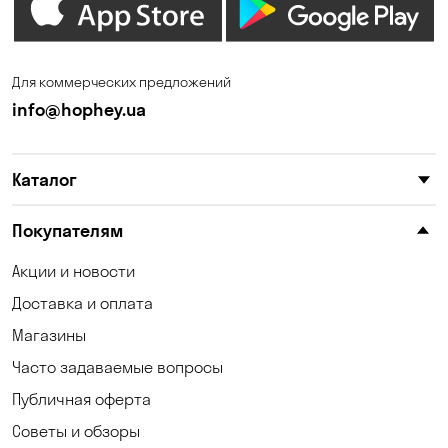
Ирпень
Калиновка
Каменское
Карнауховка
Для коммерческих предложений
Катериновка
Киев
info@hophey.ua
Клинцы
Княжичи
Каталог
Корсунцы
Котовка
Красноселка
Кременчуг
Покупателям
Кривой Рог
Кривуши
Акции и новости
Доставка и оплата
Кропивницкий
Крюковщина
Магазины
Кулеши
Кушугум
Часто задаваемые вопросы
Лески
Лесники
Публичная оферта
Советы и обзоры
Лозоватка
Маламовка