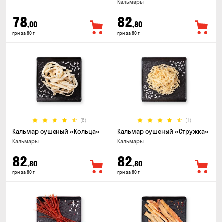
Кальмары
78
82
,00
,80
грн за 60 г
грн за 60 г
(6)
(1)
Кальмар сушеный «Кольца»
Кальмар сушеный «Стружка»
Кальмары
Кальмары
82
82
,80
,80
грн за 60 г
грн за 60 г