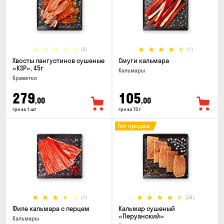
(0)
(1)
Хвосты лангустинов сушеные
Смуги кальмара
«KSP», 45г
Кальмары
Креветки
279
105
,00
,00
грн за 1 шт
грн за 70 г
Топ продаж
(1)
(34)
Филе кальмара с перцем
Кальмар сушеный
«Перуанский»
Кальмары