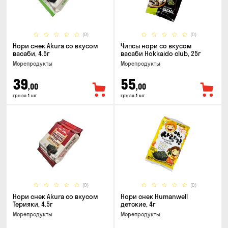
(0)
(0)
Нори снек Akura со вкусом
Чипсы нори со вкусом
васаби, 4.5г
васаби Hokkaido club, 25г
Морепродукты
Морепродукты
39
55
,00
,00
грн за 1 шт
грн за 1 шт
(0)
(0)
Нори снек Akura со вкусом
Нори снек Humanwell
Терияки, 4.5г
детские, 4г
Морепродукты
Морепродукты