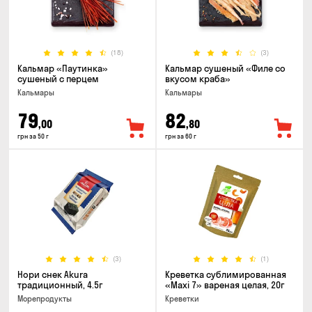
(18)
(3)
Кальмар «Паутинка»
Кальмар сушеный «Филе со
сушеный с перцем
вкусом краба»
Кальмары
Кальмары
79
82
,00
,80
грн за 50 г
грн за 60 г
(3)
(1)
Нори снек Akura
Креветка сублимированная
традиционный, 4.5г
«Maxi 7» вареная целая, 20г
Морепродукты
Креветки