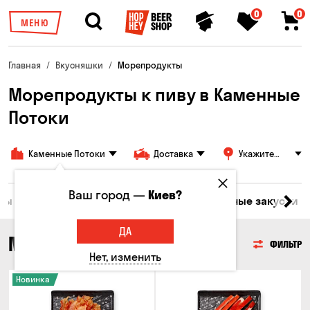
0
0
МЕНЮ
Главная
Вкусняшки
Морепродукты
Морепродукты к пиву в Каменные
Потоки
Каменные Потоки
Доставка
Укажите
адрес
Ваш город —
Киев?
ары
Мясо
Рыба
Морепродукты
Сырные закуски
ДА
МОРЕПРОДУКТЫ
ФИЛЬТР
Нет, изменить
Новинка