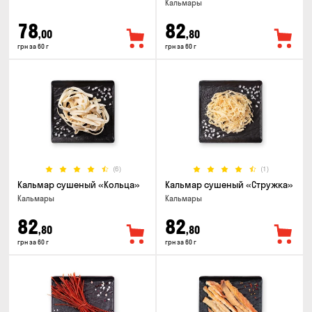
Кальмары
78
82
,00
,80
грн за 60 г
грн за 60 г
(6)
(1)
Кальмар сушеный «Кольца»
Кальмар сушеный «Стружка»
Кальмары
Кальмары
82
82
,80
,80
грн за 60 г
грн за 60 г