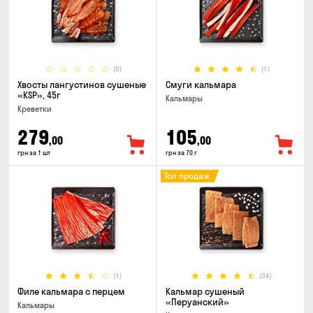
(0)
(1)
Хвосты лангустинов сушеные
Смуги кальмара
«KSP», 45г
Кальмары
Креветки
279
105
,00
,00
грн за 1 шт
грн за 70 г
Топ продаж
(1)
(34)
Филе кальмара с перцем
Кальмар сушеный
«Перуанский»
Кальмары