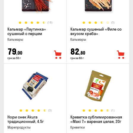
(18)
(3)
Кальмар «Паутинка»
Кальмар сушеный «Филе со
сушеный с перцем
вкусом краба»
Кальмары
Кальмары
79
82
,00
,80
грн за 50 г
грн за 60 г
(3)
(1)
Нори снек Akura
Креветка сублимированная
традиционный, 4.5г
«Maxi 7» вареная целая, 20г
Морепродукты
Креветки