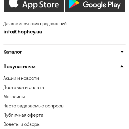
Ирпень
Калиновка
Каменское
Карнауховка
Для коммерческих предложений
Катериновка
Киев
info@hophey.ua
Клинцы
Княжичи
Каталог
Корсунцы
Котовка
Красноселка
Кременчуг
Покупателям
Кривой Рог
Кривуши
Акции и новости
Доставка и оплата
Кропивницкий
Крюковщина
Магазины
Кулеши
Кушугум
Часто задаваемые вопросы
Лески
Лесники
Публичная оферта
Советы и обзоры
Лозоватка
Маламовка