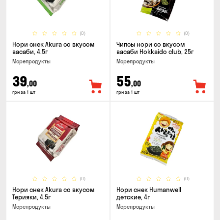
(0)
(0)
Нори снек Akura со вкусом
Чипсы нори со вкусом
васаби, 4.5г
васаби Hokkaido club, 25г
Морепродукты
Морепродукты
39
55
,00
,00
грн за 1 шт
грн за 1 шт
(0)
(0)
Нори снек Akura со вкусом
Нори снек Humanwell
Терияки, 4.5г
детские, 4г
Морепродукты
Морепродукты