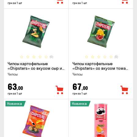
грн за 1 шт
грн за 1 шт
(0)
(0)
Чипсы картофельные
Чипсы картофельные
«Chipsters» со вкусом сыр и
«Chipsters» со вкусом томат
лук, 95г
спайси, 95г
Чипсы
Чипсы
63
67
,00
,00
грн за 1 шт
грн за 1 шт
Новинка
Новинка