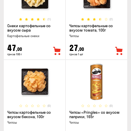
(1)
(2)
Снеки картофельные со
Чипсы картофельные со
вкусом сыра
вкусом томата, 100г
Картофельные снеки
Чипсы
47
27
,00
,00
грн за 100 г
грн за 1 шт
(0)
(0)
Чипсы картофельные со
Чипсы «Pringles» со вкусом
вкусом бекона, 100г
паприки, 165г
Чипсы
Чипсы