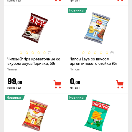
грн за 1 шт
грн за 1
Новинка
(0)
(0)
Чипсы Shrips креветочные со
Чипсы Lays со вкусом
вкусом соуса Терияки, 50г
аргентинского стейка 95г
Чипсы
Чипсы
99
0
,00
,00
грн за 1 шт
грн за 1
Новинка
Новинка