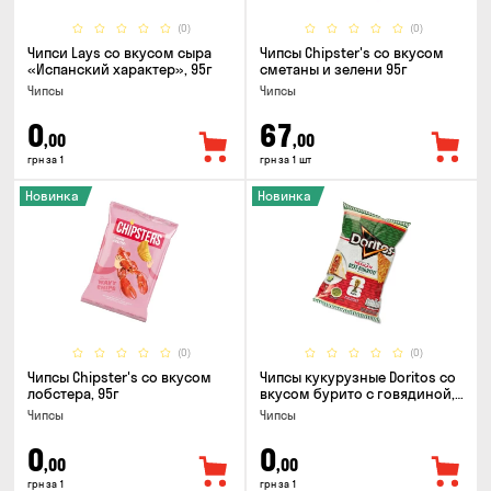
(0)
(0)
Чипси Lays со вкусом сыра
Чипсы Chipster's со вкусом
«Испанский характер», 95г
сметаны и зелени 95г
Чипсы
Чипсы
0
67
,00
,00
грн за 1
грн за 1 шт
Новинка
Новинка
(0)
(0)
Чипсы Chipster's со вкусом
Чипсы кукурузные Doritos со
лобстера, 95г
вкусом бурито с говядиной,
90г
Чипсы
Чипсы
0
0
,00
,00
грн за 1
грн за 1