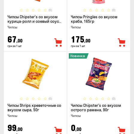
(0)
(0)
Чипсы Chipster's со вкусом
Чипсы Pringles со вкусом
курица-ролл и соевый соус
краба, 165гр
90г
Чипсы
Чипсы
67
175
,00
,00
грн за 1 шт
грн за 1 шт
Новинка
(0)
(0)
Чипсы Shrips креветочные со
Чипсы Chipster's со вкусом
вкусом сыра, 50г
острого рамена, 90г
Чипсы
Чипсы
99
0
,00
,00