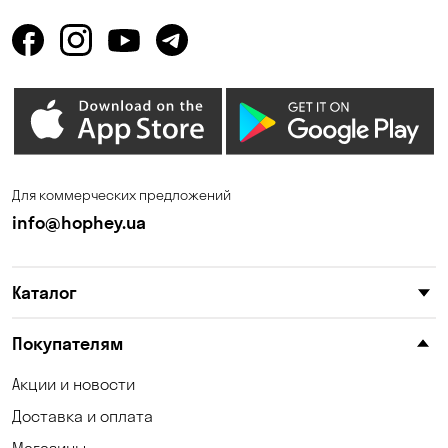
Горенка
Горишние Плавни
Гостомель
Дмитровка
Днепр
Елизаветовка
Зазимье
Запорожье
Ирпень
Калиновка
Для коммерческих предложений
Каменные Потоки
Каменское
info@hophey.ua
Карнауховка
Катериновка
Каталог
Келеберда
Киев
Клинцы
Княжичи
Покупателям
Корсунцы
Котовка
Акции и новости
Доставка и оплата
Коцюбинское
Красноселка