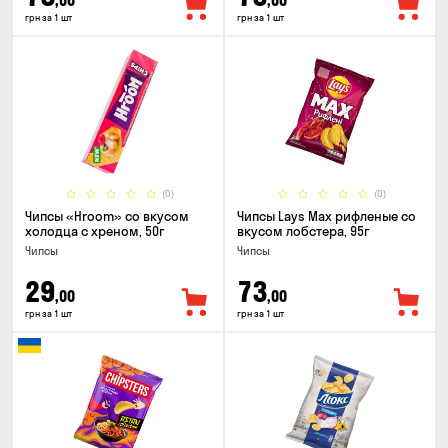
,00
,00
грн за 1 шт
грн за 1 шт
(0)
(0)
Чипсы «Hroom» со вкусом
Чипсы Lays Max рифленые со
холодца с хреном, 50г
вкусом лобстера, 95г
Чипсы
Чипсы
29
73
,00
,00
грн за 1 шт
грн за 1 шт