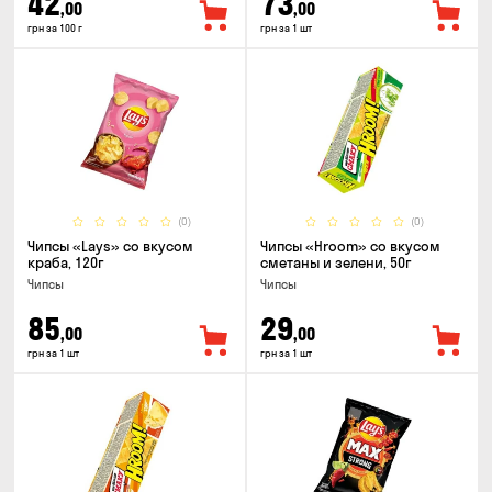
42
73
,00
,00
грн за 100 г
грн за 1 шт
(0)
(0)
Чипсы «Lays» со вкусом
Чипсы «Hroom» со вкусом
краба, 120г
сметаны и зелени, 50г
Чипсы
Чипсы
85
29
,00
,00
грн за 1 шт
грн за 1 шт