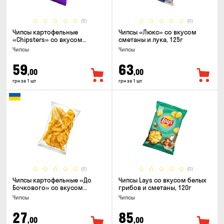
(0)
(0)
Чипсы картофельные
Чипсы «Люкс» со вкусом
«Chipsters» со вкусом
сметаны и лука, 125г
острый удон, 100г
Чипсы
Чипсы
59
63
,00
,00
грн за 1 шт
грн за 1 шт
(0)
(0)
Чипсы картофельные «До
Чипсы Lays со вкусом белых
Бочкового» со вкусом
грибов и сметаны, 120г
сметаны с зеленью, 100г
Чипсы
Чипсы
27
85
,00
,00