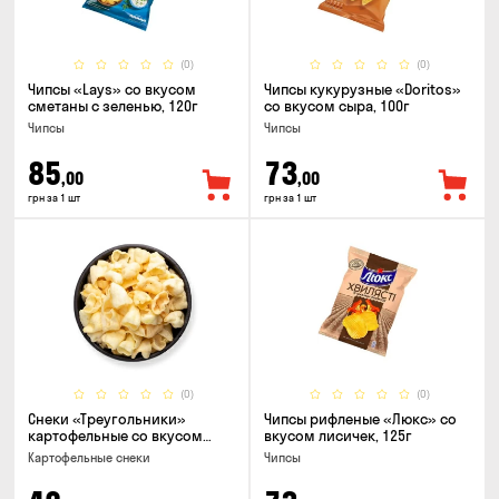
(0)
(0)
Чипсы «Lays» со вкусом
Чипсы кукурузные «Doritos»
сметаны с зеленью, 120г
со вкусом сыра, 100г
Чипсы
Чипсы
85
73
,00
,00
грн за 1 шт
грн за 1 шт
(0)
(0)
Снеки «Треугольники»
Чипсы рифленые «Люкс» со
картофельные со вкусом
вкусом лисичек, 125г
сметаны с луком
Картофельные снеки
Чипсы