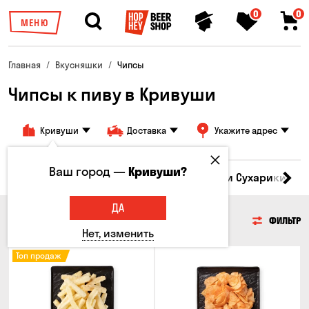
0
0
МЕНЮ
Главная
Вкусняшки
Чипсы
Чипсы к пиву в Кривуши
Кривуши
Доставка
Укажите адрес
Ваш город —
Кривуши?
Кукуруза
Семечки
Чипсы
Гренки и Сухарики
З
ДА
ЧИПСЫ
ФИЛЬТР
Нет, изменить
Топ продаж