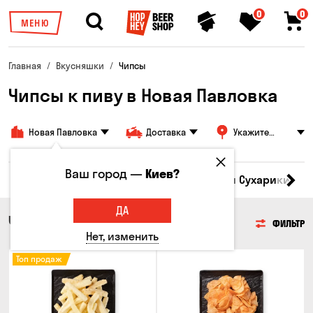
0
0
МЕНЮ
Главная
Вкусняшки
Чипсы
Чипсы к пиву в Новая Павловка
Новая Павловка
Доставка
Укажите
адрес
Ваш город —
Киев?
Кукуруза
Семечки
Чипсы
Гренки и Сухарики
З
ДА
ЧИПСЫ
ФИЛЬТР
Нет, изменить
Топ продаж