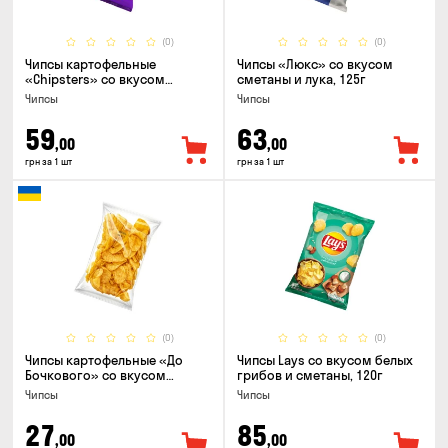
(0)
(0)
Чипсы картофельные
Чипсы «Люкс» со вкусом
«Chipsters» со вкусом
сметаны и лука, 125г
острый удон, 100г
Чипсы
Чипсы
59
63
,00
,00
грн за 1 шт
грн за 1 шт
(0)
(0)
Чипсы картофельные «До
Чипсы Lays со вкусом белых
Бочкового» со вкусом
грибов и сметаны, 120г
сметаны с зеленью, 100г
Чипсы
Чипсы
27
85
,00
,00