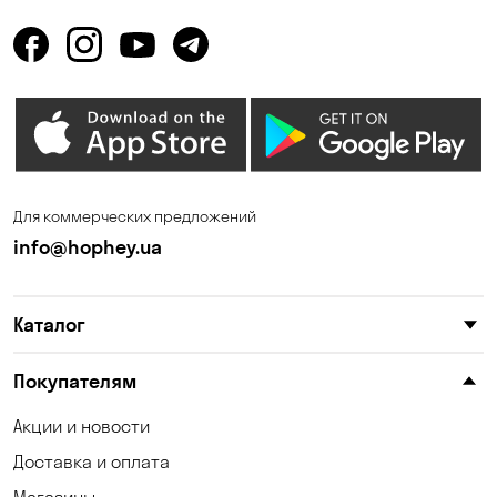
Горенка
Горишние Плавни
Гостомель
Дмитровка
Днепр
Елизаветовка
Зазимье
Запорожье
Ирпень
Калиновка
Для коммерческих предложений
Каменные Потоки
Каменское
info@hophey.ua
Карнауховка
Катериновка
Каталог
Келеберда
Киев
Клинцы
Княжичи
Покупателям
Корсунцы
Котовка
Акции и новости
Доставка и оплата
Коцюбинское
Красноселка