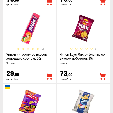
,00
,00
грн за 1 шт
грн за 1 шт
(0)
(0)
Чипсы «Hroom» со вкусом
Чипсы Lays Max рифленые со
холодца с хреном, 50г
вкусом лобстера, 95г
Чипсы
Чипсы
29
73
,00
,00
грн за 1 шт
грн за 1 шт