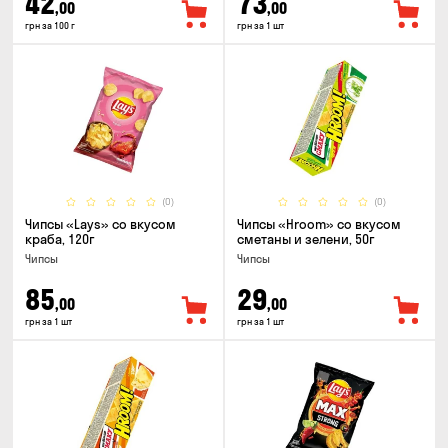
42
73
,00
,00
грн за 100 г
грн за 1 шт
(0)
(0)
Чипсы «Lays» со вкусом
Чипсы «Hroom» со вкусом
краба, 120г
сметаны и зелени, 50г
Чипсы
Чипсы
85
29
,00
,00
грн за 1 шт
грн за 1 шт