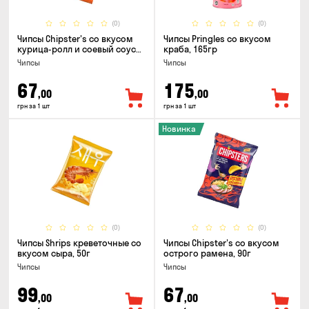
(0)
(0)
Чипсы Chipster's со вкусом
Чипсы Pringles со вкусом
курица-ролл и соевый соус
краба, 165гр
90г
Чипсы
Чипсы
67
175
,00
,00
грн за 1 шт
грн за 1 шт
Новинка
(0)
(0)
Чипсы Shrips креветочные со
Чипсы Chipster's со вкусом
вкусом сыра, 50г
острого рамена, 90г
Чипсы
Чипсы
99
67
,00
,00