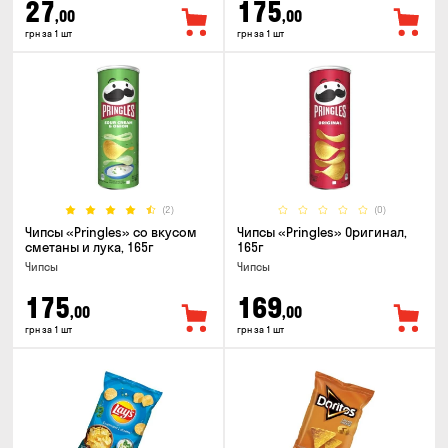
27
175
,00
,00
грн за 1 шт
грн за 1 шт
(2)
(0)
Чипсы «Pringles» со вкусом
Чипсы «Pringles» Оригинал,
сметаны и лука, 165г
165г
Чипсы
Чипсы
175
169
,00
,00
грн за 1 шт
грн за 1 шт