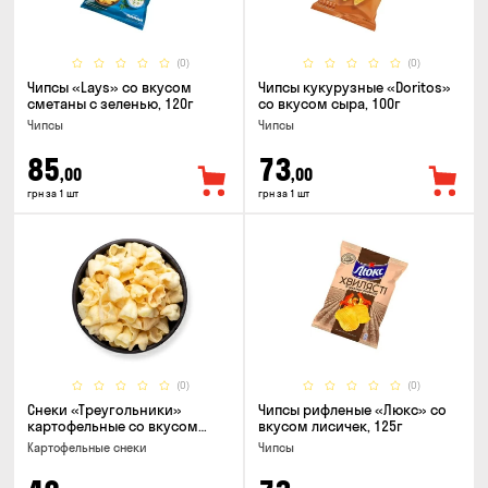
(0)
(0)
Чипсы «Lays» со вкусом
Чипсы кукурузные «Doritos»
сметаны с зеленью, 120г
со вкусом сыра, 100г
Чипсы
Чипсы
85
73
,00
,00
грн за 1 шт
грн за 1 шт
(0)
(0)
Снеки «Треугольники»
Чипсы рифленые «Люкс» со
картофельные со вкусом
вкусом лисичек, 125г
сметаны с луком
Картофельные снеки
Чипсы