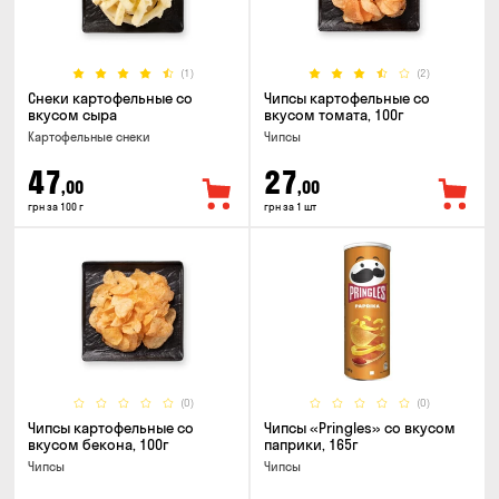
(1)
(2)
Снеки картофельные со
Чипсы картофельные со
вкусом сыра
вкусом томата, 100г
Картофельные снеки
Чипсы
47
27
,00
,00
грн за 100 г
грн за 1 шт
(0)
(0)
Чипсы картофельные со
Чипсы «Pringles» со вкусом
вкусом бекона, 100г
паприки, 165г
Чипсы
Чипсы