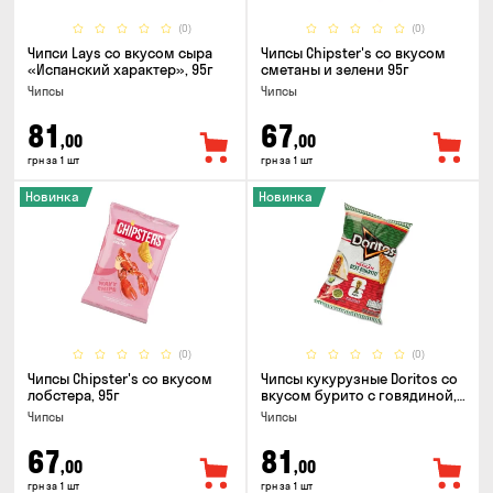
(0)
(0)
Чипси Lays со вкусом сыра
Чипсы Chipster's со вкусом
«Испанский характер», 95г
сметаны и зелени 95г
Чипсы
Чипсы
81
67
,00
,00
грн за 1 шт
грн за 1 шт
Новинка
Новинка
(0)
(0)
Чипсы Chipster's со вкусом
Чипсы кукурузные Doritos со
лобстера, 95г
вкусом бурито с говядиной,
90г
Чипсы
Чипсы
67
81
,00
,00
грн за 1 шт
грн за 1 шт