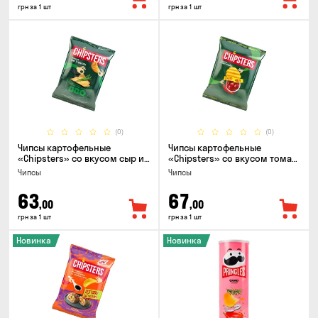
грн за 1 шт
грн за 1 шт
(0)
(0)
Чипсы картофельные
Чипсы картофельные
«Chipsters» со вкусом сыр и
«Chipsters» со вкусом томат
лук, 95г
спайси, 95г
Чипсы
Чипсы
63
67
,00
,00
грн за 1 шт
грн за 1 шт
Новинка
Новинка