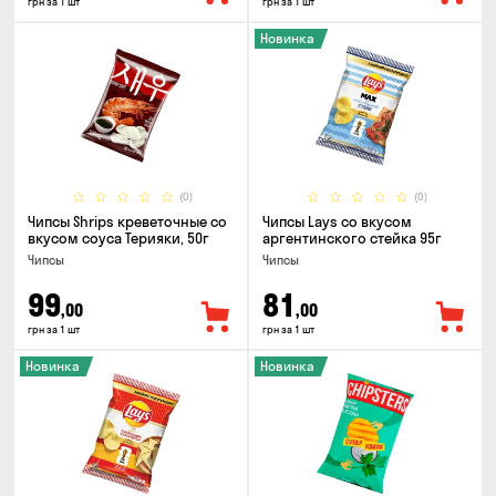
грн за 1 шт
грн за 1 шт
Новинка
(0)
(0)
Чипсы Shrips креветочные со
Чипсы Lays со вкусом
вкусом соуса Терияки, 50г
аргентинского стейка 95г
Чипсы
Чипсы
99
81
,00
,00
грн за 1 шт
грн за 1 шт
Новинка
Новинка