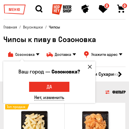
0
0
МЕНЮ
Главная
Вкусняшки
Чипсы
Чипсы к пиву в Созоновка
Созоновка
Доставка
Укажите адрес
Ваш город —
Созоновка?
Кукуруза
Семечки
Чипсы
Гренки и Сухарики
З
ДА
ЧИПСЫ
ФИЛЬТР
Нет, изменить
Топ продаж