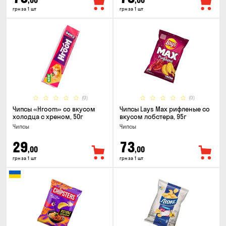
,00
,00
грн за 1 шт
грн за 1 шт
(0)
(0)
Чипсы «Hroom» со вкусом
Чипсы Lays Max рифленые со
холодца с хреном, 50г
вкусом лобстера, 95г
Чипсы
Чипсы
29
73
,00
,00
грн за 1 шт
грн за 1 шт