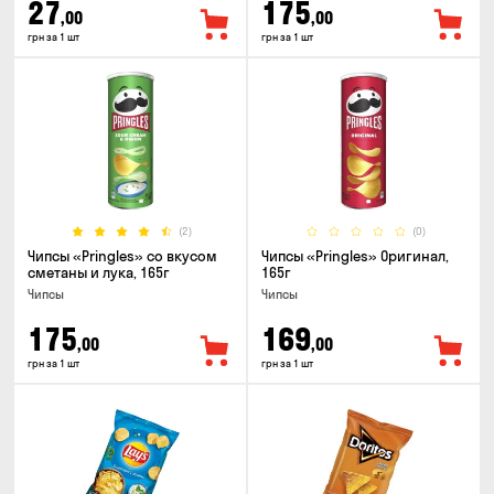
27
175
,00
,00
грн за 1 шт
грн за 1 шт
(2)
(0)
Чипсы «Pringles» со вкусом
Чипсы «Pringles» Оригинал,
сметаны и лука, 165г
165г
Чипсы
Чипсы
175
169
,00
,00
грн за 1 шт
грн за 1 шт