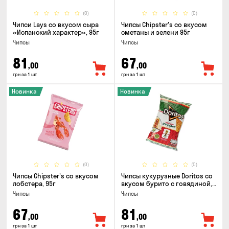
(0)
(0)
Чипси Lays со вкусом сыра
Чипсы Chipster's со вкусом
«Испанский характер», 95г
сметаны и зелени 95г
Чипсы
Чипсы
81
67
,00
,00
грн за 1 шт
грн за 1 шт
Новинка
Новинка
(0)
(0)
Чипсы Chipster's со вкусом
Чипсы кукурузные Doritos со
лобстера, 95г
вкусом бурито с говядиной,
90г
Чипсы
Чипсы
67
81
,00
,00
грн за 1 шт
грн за 1 шт