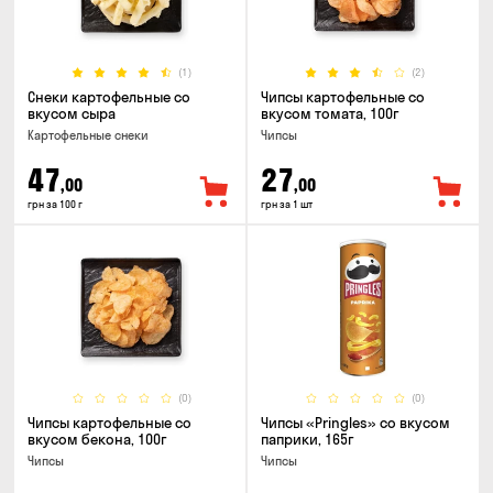
(1)
(2)
Снеки картофельные со
Чипсы картофельные со
вкусом сыра
вкусом томата, 100г
Картофельные снеки
Чипсы
47
27
,00
,00
грн за 100 г
грн за 1 шт
(0)
(0)
Чипсы картофельные со
Чипсы «Pringles» со вкусом
вкусом бекона, 100г
паприки, 165г
Чипсы
Чипсы