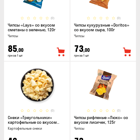
(0)
(0)
Чипсы «Lays» со вкусом
Чипсы кукурузные «Doritos»
сметаны с зеленью, 120г
со вкусом сыра, 100г
Чипсы
Чипсы
85
73
,00
,00
грн за 1 шт
грн за 1 шт
(0)
(0)
Снеки «Треугольники»
Чипсы рифленые «Люкс» со
картофельные со вкусом
вкусом лисичек, 125г
сметаны с луком
Картофельные снеки
Чипсы