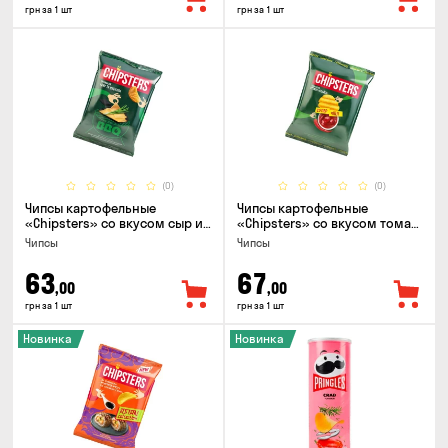
грн за 1 шт
грн за 1 шт
(0)
(0)
Чипсы картофельные
Чипсы картофельные
«Chipsters» со вкусом сыр и
«Chipsters» со вкусом томат
лук, 95г
спайси, 95г
Чипсы
Чипсы
63
67
,00
,00
грн за 1 шт
грн за 1 шт
Новинка
Новинка