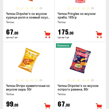
(0)
(0)
Чипсы Chipster's со вкусом
Чипсы Pringles со вкусом
курица-ролл и соевый соус
краба, 165гр
90г
Чипсы
Чипсы
67
175
,00
,00
грн за 1 шт
грн за 1 шт
Новинка
(0)
(0)
Чипсы Shrips креветочные со
Чипсы Chipster's со вкусом
вкусом сыра, 50г
острого рамена, 90г
Чипсы
Чипсы
99
67
,00
,00