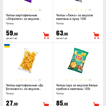
(0)
(0)
Чипсы картофельные
Чипсы «Люкс» со вкусом
«Chipsters» со вкусом
сметаны и лука, 125г
острый удон, 100г
Чипсы
Чипсы
59
63
,00
,00
грн за 1 шт
грн за 1 шт
(0)
(0)
Чипсы картофельные «До
Чипсы Lays со вкусом белых
Бочкового» со вкусом
грибов и сметаны, 120г
сметаны с зеленью, 100г
Чипсы
Чипсы
27
85
,00
,00