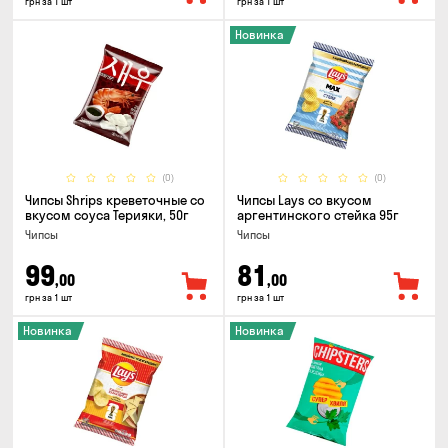
грн за 1 шт
грн за 1 шт
Новинка
(0)
(0)
Чипсы Shrips креветочные со
Чипсы Lays со вкусом
вкусом соуса Терияки, 50г
аргентинского стейка 95г
Чипсы
Чипсы
99
81
,00
,00
грн за 1 шт
грн за 1 шт
Новинка
Новинка