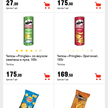
27
175
,00
,00
грн за 1 шт
грн за 1 шт
(2)
(0)
Чипсы «Pringles» со вкусом
Чипсы «Pringles» Оригинал,
сметаны и лука, 165г
165г
Чипсы
Чипсы
175
169
,00
,50
грн за 1 шт
грн за 1 шт