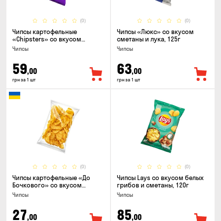
(0)
(0)
Чипсы картофельные
Чипсы «Люкс» со вкусом
«Chipsters» со вкусом
сметаны и лука, 125г
острый удон, 100г
Чипсы
Чипсы
59
63
,00
,00
грн за 1 шт
грн за 1 шт
(0)
(0)
Чипсы картофельные «До
Чипсы Lays со вкусом белых
Бочкового» со вкусом
грибов и сметаны, 120г
сметаны с зеленью, 100г
Чипсы
Чипсы
27
85
,00
,00