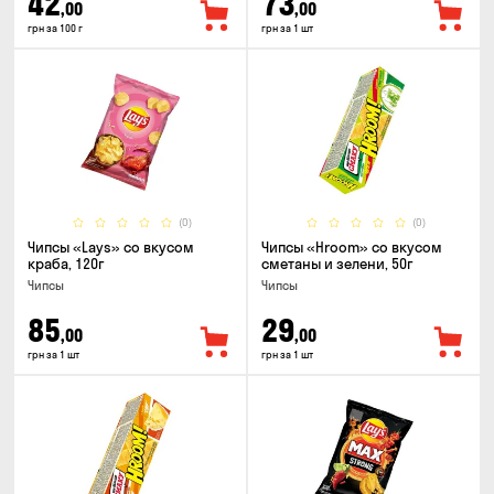
42
73
,00
,00
грн за 100 г
грн за 1 шт
(0)
(0)
Чипсы «Lays» со вкусом
Чипсы «Hroom» со вкусом
краба, 120г
сметаны и зелени, 50г
Чипсы
Чипсы
85
29
,00
,00
грн за 1 шт
грн за 1 шт