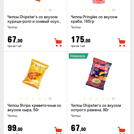
(0)
(0)
Чипсы Chipster's со вкусом
Чипсы Pringles со вкусом
курица-ролл и соевый соус
краба, 165гр
90г
Чипсы
Чипсы
67
175
,00
,00
грн за 1 шт
грн за 1 шт
Новинка
(0)
(0)
Чипсы Shrips креветочные со
Чипсы Chipster's со вкусом
вкусом сыра, 50г
острого рамена, 90г
Чипсы
Чипсы
99
67
,00
,00