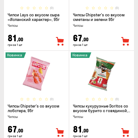
(0)
(0)
Чипси Lays со вкусом сыра
Чипсы Chipster's со вкусом
«Испанский характер», 95г
сметаны и зелени 95г
Чипсы
Чипсы
81
67
,00
,00
грн за 1 шт
грн за 1 шт
Новинка
Новинка
(0)
(0)
Чипсы Chipster's со вкусом
Чипсы кукурузные Doritos со
лобстера, 95г
вкусом бурито с говядиной,
90г
Чипсы
Чипсы
67
81
,00
,00
грн за 1 шт
грн за 1 шт