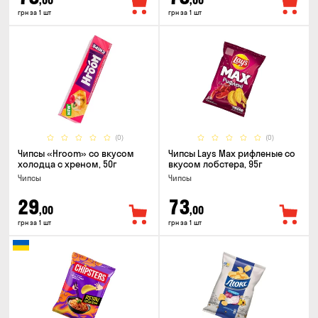
,00
,00
грн за 1 шт
грн за 1 шт
(0)
(0)
Чипсы «Hroom» со вкусом
Чипсы Lays Max рифленые со
холодца с хреном, 50г
вкусом лобстера, 95г
Чипсы
Чипсы
29
73
,00
,00
грн за 1 шт
грн за 1 шт