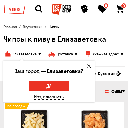
0
0
МЕНЮ
Главная
Вкусняшки
Чипсы
Чипсы к пиву в Елизаветовка
Елизаветовка
Доставка
Укажите адрес
Ваш город —
Елизаветовка?
Кукуруза
Семечки
Чипсы
Гренки и Сухарики
З
ДА
ЧИПСЫ
ФИЛЬТР
Нет, изменить
Топ продаж