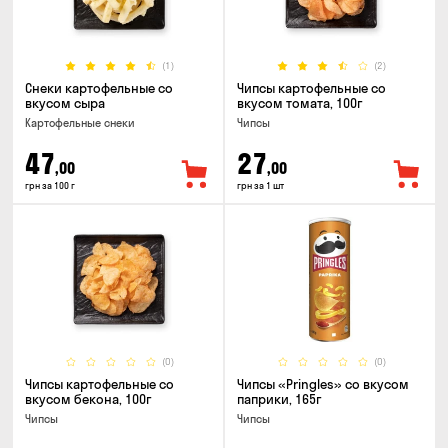
(1)
(2)
Снеки картофельные со
Чипсы картофельные со
вкусом сыра
вкусом томата, 100г
Картофельные снеки
Чипсы
47
27
,00
,00
грн за 100 г
грн за 1 шт
(0)
(0)
Чипсы картофельные со
Чипсы «Pringles» со вкусом
вкусом бекона, 100г
паприки, 165г
Чипсы
Чипсы