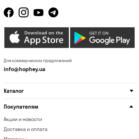
Горенка
Горишние Плавни
Гостомель
Дмитровка
Днепр
Зазимье
Запорожье
Ирпень
Калиновка
Каменные Потоки
Для коммерческих предложений
Каменское
Карнауховка
info@hophey.ua
Катериновка
Келеберда
Каталог
Киев
Клинцы
Княжичи
Корсунцы
Покупателям
Котовка
Коцюбинское
Акции и новости
Доставка и оплата
Красноселка
Кременчуг