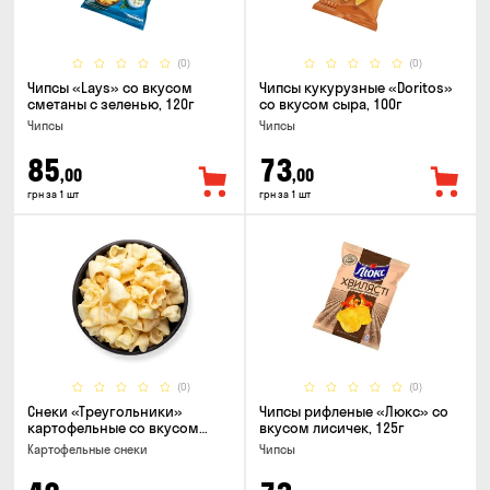
(0)
(0)
Чипсы «Lays» со вкусом
Чипсы кукурузные «Doritos»
сметаны с зеленью, 120г
со вкусом сыра, 100г
Чипсы
Чипсы
85
73
,00
,00
грн за 1 шт
грн за 1 шт
(0)
(0)
Снеки «Треугольники»
Чипсы рифленые «Люкс» со
картофельные со вкусом
вкусом лисичек, 125г
сметаны с луком
Картофельные снеки
Чипсы