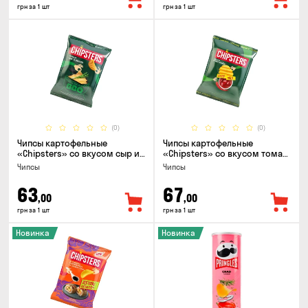
грн за 1 шт
грн за 1 шт
(0)
(0)
Чипсы картофельные
Чипсы картофельные
«Chipsters» со вкусом сыр и
«Chipsters» со вкусом томат
лук, 95г
спайси, 95г
Чипсы
Чипсы
63
67
,00
,00
грн за 1 шт
грн за 1 шт
Новинка
Новинка