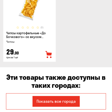
(0)
Чипсы картофельные «До
Бочкового» со вкусом
сметаны с зеленью, 100г
Чипсы
29
,00
грн за 1 шт
Эти товары также доступны в
таких городах:
Авангард
Александровка
Показать все города
Бабурка
Балабино