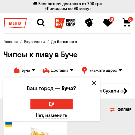
🚚 Бесплатная доставка от 700 грн
⚡Привезем до 90 минут
0
0
МЕНЮ
Главная
Вкусняшки
До бочкового
Чипсы к пиву в Буче
Буча
Доставка
Укажите адрес
Ваш город —
Буча?
Кукуруза
Семечки
Чипсы
Гренки и Сухарики
З
ДА
ЧИПСЫ
ФИЛЬТР
Нет, изменить