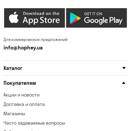
Елизаветовка
Зазимье
Запорожье
Ирпень
Калиновка
Каменные Потоки
Для коммерческих предложений
Каменское
Карнауховка
info@hophey.ua
Катериновка
Келеберда
Каталог
Киев
Клинцы
Княжичи
Корсунцы
Покупателям
Котовка
Коцюбинское
Акции и новости
Доставка и оплата
Красноселка
Кременчуг
Магазины
Кривой Рог
Кривуши
Часто задаваемые вопросы
Кропивницкий
Крюковщина