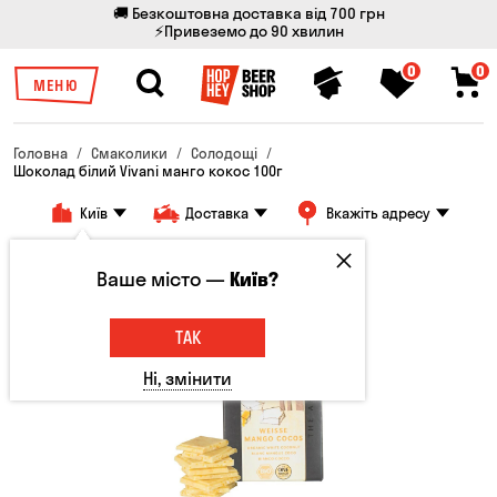
🚚 Безкоштовна доставка від 700 грн
⚡Привеземо до 90 хвилин
0
0
МЕНЮ
Головна
Смаколики
Солодощі
Шоколад білий Vivani манго кокос 100г
Київ
Доставка
Вкажіть адресу
Ваше місто —
Київ?
ТАК
Ні, змінити