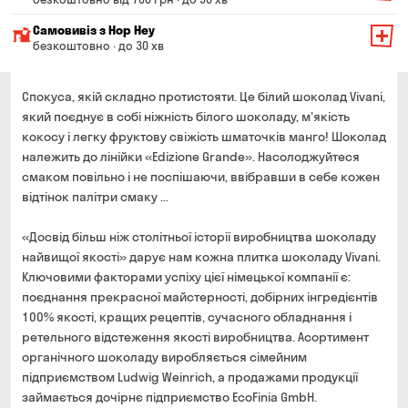
Мінімальна сума всього замовлення — 200 грн
Самовивіз з Hop Hey
Вартість доставки залежить від суми всього замовлення:
безкоштовно · до 30 хв
Від 200 до 299 грн
Мінімальна сума всього замовлення — 250 грн
139 грн
Час складання замовлення — до 30 хв
Спокуса, якій складно протистояти. Це білий шоколад Vivani,
Від 300 до 399 грн
99 грн
який поєднує в собі ніжність білого шоколаду, м'якість
Можете без черги забрати з магазину в зручний для
кокосу і легку фруктову свіжість шматочків манго! Шоколад
Від 400 до 699 грн
79 грн
Вас час
належить до лінійки «Edizione Grande». Насолоджуйтеся
Оплата:
Від 700 грн
безкоштовно
смаком повільно і не поспішаючи, ввібравши в себе кожен
готівкою в магазині
Термін доставки — до 90 хвилин
відтінок палітри смаку ...
банківською картою на сайті та в магазині
*на час доставки можуть впливати повітряні тривоги
Оплата:
«Досвід більш ніж столітньої історії виробництва шоколаду
готівкою кур'єру
найвищої якості» дарує нам кожна плитка шоколаду Vivani.
Ключовими факторами успіху цієї німецької компанії є:
банківською картою на сайті
поєднання прекрасної майстерності, добірних інгредієнтів
100% якості, кращих рецептів, сучасного обладнання і
ретельного відстеження якості виробництва. Асортимент
органічного шоколаду виробляється сімейним
підприємством Ludwig Weinrich, а продажами продукції
займається дочірнє підприємство EcoFinia GmbH.