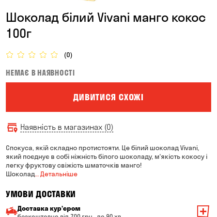
Шоколад білий Vivani манго кокос
100г
(0)
НЕМАЄ В НАЯВНОСТІ
ДИВИТИСЯ СХОЖІ
Наявність в магазинах (0)
Спокуса, якій складно протистояти. Це білий шоколад Vivani,
який поєднує в собі ніжність білого шоколаду, м'якість кокосу і
легку фруктову свіжість шматочків манго!
Шоколад
… Детальніше
УМОВИ ДОСТАВКИ
Доставка курʼєром
безкоштовно від 700 грн · до 90 хв