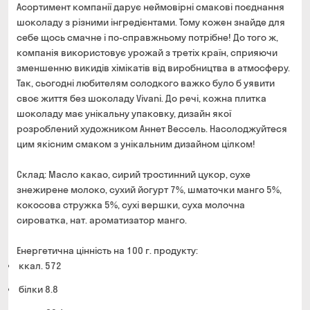
Асортимент компанії дарує неймовірні смакові поєднання
шоколаду з різними інгредієнтами. Тому кожен знайде для
себе щось смачне і по-справжньому потрібне! До того ж,
компанія використовує урожай з третіх країн, сприяючи
зменшенню викидів хімікатів від виробництва в атмосферу.
Так, сьогодні любителям солодкого важко було б уявити
своє життя без шоколаду Vivani. До речі, кожна плитка
шоколаду має унікальну упаковку, дизайн якої
розроблений художником Аннет Вессель. Насолоджуйтеся
цим якісним смаком з унікальним дизайном цілком!
Склад: Масло какао, сирий тростинний цукор, сухе
знежирене молоко, сухий йогурт 7%, шматочки манго 5%,
кокосова стружка 5%, сухі вершки, суха молочна
сироватка, нат. ароматизатор манго.
Енергетична цінність на 100 г. продукту:
ккал. 572
білки 8.8