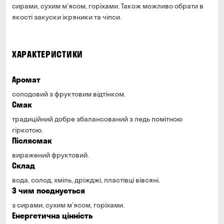
сирами, сухим м’ясом, горіхами. Також можливо обрати в
якості закуски ікряники та чіпси.
ХАРАКТЕРИСТИКИ
Аромат
солодовий з фруктовим відтінком.
Смак
традиційний добре збалансований з ледь помітною
гіркотою.
Післясмак
виражений фруктовий.
Склад
вода, солод, хміль, дріжджі, пластівці вівсяні.
З чим поєднується
з сирами, сухим м’ясом, горіхами.
Енергетична цінність