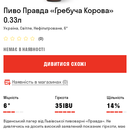
Пиво Правда «Гребуча Корова»
0.33л
Україна, Світле, Нефільтроване, 6°
(0)
НЕМАЄ В НАЯВНОСТІ
ДИВИТИСЯ СХОЖІ
Наявність в магазинах (0)
Міцність
Гіркота
Щільність
6
°
35
IBU
14
%
Віденський лагер від Львівської пивоварні «Правда». Не
дивлячись на досить високий заявлений показник гіркоти, має