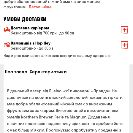
добре збалансований ніжний смак з вираженим
фруктовим
… Детальніше
УМОВИ ДОСТАВКИ
Доставка курʼєром
безкоштовно від 700 грн · до 90 хв
Мінімальна сума всього замовлення — 200 грн
Самовивіз з Hop Hey
Вартість доставки залежить від суми всього замовлення:
безкоштовно · до 30 хв
Від 200 до 299 грн
Мінімальна сума всього замовлення — 250 грн
139 грн
Надмірне вживання алкоголю шкодить вашому здоров'ю
Час складання замовлення — до 30 хв
Від 300 до 399 грн
99 грн
Про товар
Характеристики
Можете без черги забрати з магазину в зручний для
Від 400 до 699 грн
79 грн
Вас час
Оплата:
Від 700 грн
безкоштовно
Віденський лагер від Львівської пивоварні «Правда». Не
готівкою в магазині
Термін доставки — до 90 хвилин
дивлячись на досить високий заявлений показник гіркоти,
банківською картою на сайті та в магазині
має добре збалансований ніжний смак з вираженим
*на час доставки можуть впливати повітряні тривоги
Оплата:
фруктовим характером. Виготовлений з використанням
готівкою кур'єру
хмелів Northern Brewer, Perle та Magnum. Додавання
вівсяних пластівців надало пиву щільності та зробило його
банківською картою на сайті
смак більш м’яким. Пропонуємо спробувати у поєднанні з