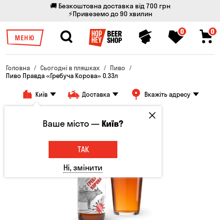
🚚 Безкоштовна доставка від 700 грн
⚡Привеземо до 90 хвилин
0
0
МЕНЮ
Головна
Сьогодні в пляшках
Пиво
Пиво Правда «Гребуча Корова» 0.33л
Київ
Доставка
Вкажіть адресу
Ваше місто —
Київ?
ТАК
Ні, змінити