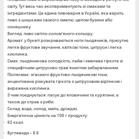
світу. Тут весь час експериментують зі смаками та
інгредієнтами. Це єдина пивоварня в Україні, яка варить
пиво з шишками свіжого хмелю, цвітом бузини або
соняшнику.
Вигляд: пиво світло-солом'яного кольору.
Аромат: у букеті розкриваються ноти льодяників, присутнє
легке фруктове звучання, квіткові тони, цитруси і легка
кислинка.
Смак: льодяникова солодкість, лайм і хмелева гіркота зі
специфічним цитрусово-трав'янистим забарвленням.
Післясмак: згасаючі фруктово-льодяникові тони,
акцентована різкувата гіркота з цитрусовим відтінком і
виражена кислинка.
З чим поєднується: пасує до яловичини та курятини, а
також до страв з риби.
Склад: вода, солод, хміль, дріжджі.
Енергетична цінність на 100 г продукту:
62 ккал.
Вуглеводи – 6.6