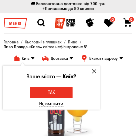
🚚 Безкоштовна доставка від 700 грн
⚡Привеземо до 90 хвилин
0
0
МЕНЮ
Головна
Сьогодні в пляшках
Пиво
Пиво Правда «Сила» світле нефільтроване 8°
Київ
Доставка
Вкажіть адресу
Ваше місто —
Київ?
ТАК
Ні, змінити