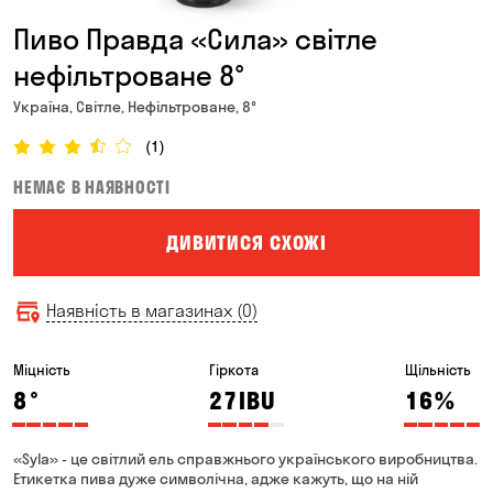
Пиво Правда «Сила» світле
нефільтроване 8°
Україна, Світле, Нефільтроване, 8°
(1)
НЕМАЄ В НАЯВНОСТІ
ДИВИТИСЯ СХОЖІ
Наявність в магазинах (0)
Міцність
Гіркота
Щільність
8
°
27
IBU
16
%
«Syla» - це світлий ель справжнього українського виробництва.
Етикетка пива дуже символічна, адже кажуть, що на ній