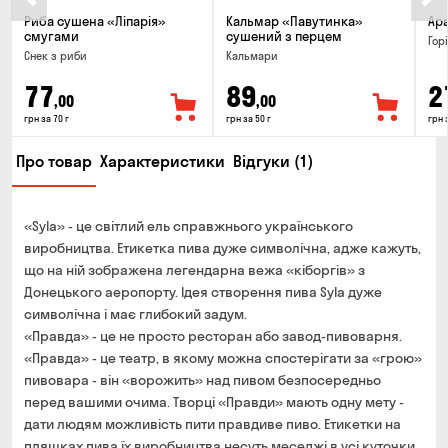
Риба сушена «Ліпарія»
Кальмар «Павутинка»
Ар
смугами
сушений з перцем
Гор
Снек з риби
Кальмари
77
89
2
,00
,00
грн за 70 г
грн за 50 г
грн 
Про товар
Характеристики
Відгуки (1)
«Syla» - це світлий ель справжнього українського
виробництва. Етикетка пива дуже символічна, адже кажуть,
що на ній зображена легендарна вежа «кіборгів» з
Донецького аеропорту. Ідея створення пива Syla дуже
символічна і має глибокий задум.
«Правда» - це не просто ресторан або завод-пивоварня.
«Правда» - це театр, в якому можна спостерігати за «грою»
пивовара - він «ворожить» над пивом безпосередньо
перед вашими очима. Творці «Правди» мають одну мету -
дати людям можливість пити правдиве пиво. Етикетки на
пляшках пива їх виробництва несуть меседжі в усі куточки