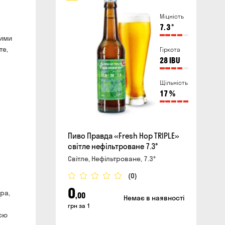
Міцність
безкоштовно
7.3
°
айті та в магазині
хвилин
кими
ливати повітряні тривоги
те,
Гіркота
28
IBU
сайті
Щільність
17
%
Пиво Правда «Fresh Hop TRIPLE»
світле нефільтроване 7.3°
Світле, Нефільтроване, 7.3°
(0)
0
ра,
,00
Немає в наявності
грн за 1
всю