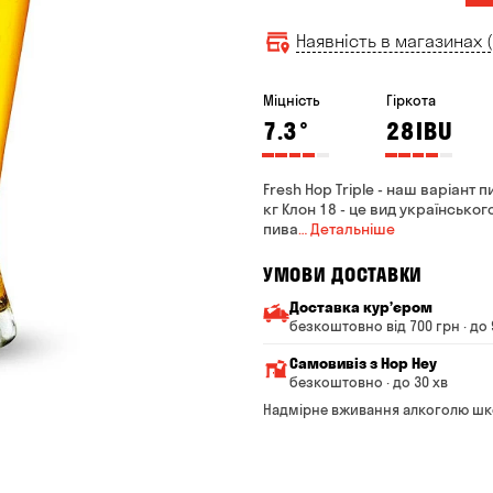
Наявність в магазинах (
Міцність
Гіркота
7.3
°
28
IBU
Fresh Hop Triple - наш варіант
кг Клон 18 - це вид українсько
пива
… Детальніше
УМОВИ ДОСТАВКИ
Доставка курʼєром
безкоштовно від 700 грн · до 
Мінімальна сума всього з
Самовивіз з Hop Hey
Вартість доставки залежи
безкоштовно · до 30 хв
Від 200 до 299 грн
Мінімальна сума всьог
Надмірне вживання алкоголю шк
Час складання замовле
Від 300 до 399 грн
Можете без черги забр
Від 400 до 699 грн