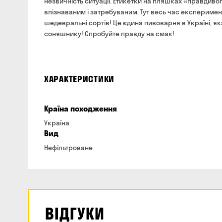
незвичність ситуації. Етикетки на пляшках «правдивог
впізнаваним і затребуваним. Тут весь час експеримен
шедевральні сортів! Це єдина пивоварня в Україні, 
соняшнику! Спробуйте правду на смак!
ХАРАКТЕРИСТИКИ
Країна походження
Україна
Вид
Нефільтроване
ВІДГУКИ