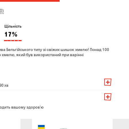
0)
Щільність
17
%
 пива Бельгійського типу зі свіжих шишок хмелю! Понад 100
го хмелю, який був використаний при варінні
90 хв
амовлення — 200 грн
ть від суми всього замовлення:
о замовлення — 250 грн
139 грн
одить вашому здоров'ю
ння — до 30 хв
99 грн
ати з магазину в зручний для Вас час
79 грн