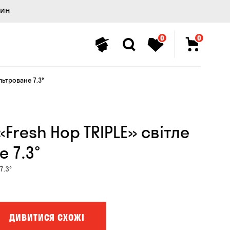
лин
0
0
льтроване 7.3°
Fresh Hop TRIPLE» світле
 7.3°
7.3°
ДИВИТИСЯ СХОЖІ