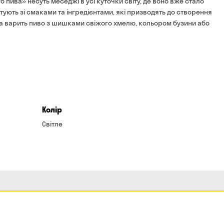
о пива» несуть меседжі в усі куточки світу, де воно вже стало
тують зі смаками та інгредієнтами, які призводять до створення
яка варить пиво з шишками свіжого хмелю, кольором бузини або
Колір
Світле