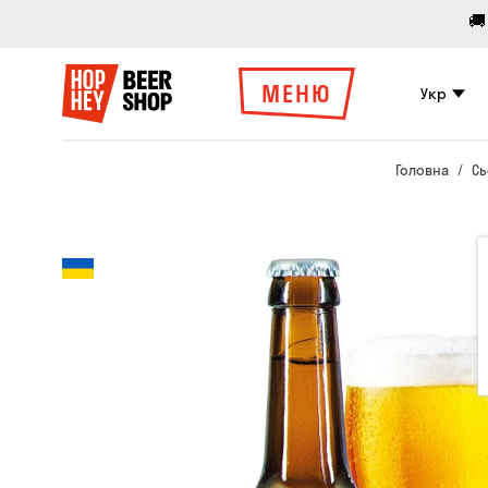
🚚
МЕНЮ
Укр
Головна
Сь