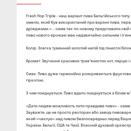
Fresh Hop Triple - наш варіант пива Бельгійського тип
хмелю, який був використаний при варінні пива, пер
дріжджами », - саме так по-новому представили свій с
пиво нового врожаю має надзвичайно сильним і п'ян
Колір: Злегка туманний золотий напій під пінистої біл
Аромат: Звучання красивих трав'янистих нот, перцю і
Смак: Пиво дуже гармонійно розкривається фруктови
гіркотою.
З чим поєднується: Пиво вдало поєднується з білим м
«Дати людям можливість пити правдиве пиво» ​​- сам
Зауважте, це не просто ресторан або завод-пивоварня
який «чаклує» над пивом безпосередньо перед Вашими
України, Бельгії, США та Чехії. Власний духовий орк