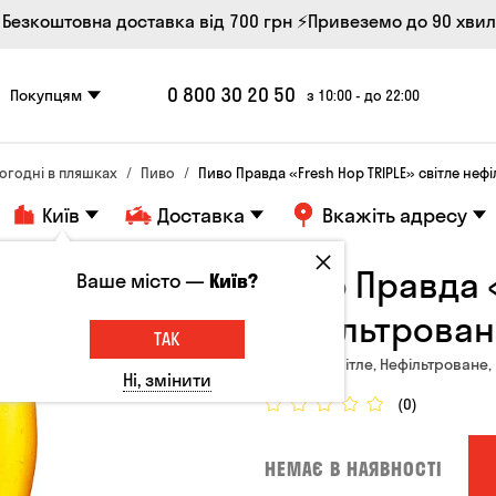
 Безкоштовна доставка від 700 грн
⚡Привеземо до 90 хви
0 800 30 20 50
Покупцям
з 10:00 - до 22:00
огодні в пляшках
Пиво
Пиво Правда «Fresh Hop TRIPLE» світле нефі
Київ
Доставка
Вкажіть адресу
Пиво Правда «
Ваше місто —
Київ?
нефільтроване
ТАК
Україна, Світле, Нефільтроване, 
Ні, змінити
(0)
НЕМАЄ В НАЯВНОСТІ