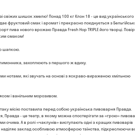
Оплата:
готівкою в магазині
Від 700 грн
у зі свіжих шишок хмелю! Понад 100 кг Клон 18 - це вид українського
банківською картою на с
Термін доставки — до 90 
едає фруктовий смак і аромат і прекрасно поєднується з Бельгійсь
*на час доставки можуть вп
орт пива нового врожаю Правда Fresh Hop TRIPLE його творці. Повір
Оплата:
ким смаком!
готівкою кур'єру
банківською картою на 
ою шапкою.
 лимонника, захоплюють з першого ж вдиху.
ми нотами, які звучать на основі з яскраво-вираженою хмільною
'ясом і ванільним морозивом.
е таку місію поставила перед собою українська пивоварня Правда.
, Правда - це театр, в якому можна спостерігати за «грою» пивова
 очима. А в ролі «чаклунів» виступають одні з кращих пивоварів
естр наділяє заклад особливою атмосферою таїнства, підкреслюючи 