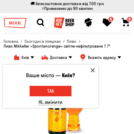
🚚 Безкоштовна доставка від 700 грн
⚡Привеземо до 90 хвилин
0
0
МЕНЮ
Головна
Сьогодні в пляшках
Пиво
Пиво Mikkeller «Spontanorange» світле нефільтроване 7.7°
Київ
Доставка
Вкажіть адресу
Ваше місто —
Київ?
ТАК
Ні, змінити