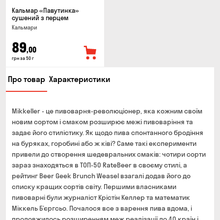
Кальмар «Павутинка»
сушений з перцем
Кальмари
89
,00
грн за 50 г
Про товар
Характеристики
Mikkeller - це пивоварня-революціонер, яка кожним своїм
новим сортом і смаком розширює межі пивоваріння та
задає його стилістику. Як щодо пива спонтанного бродіння
на буряках, горобині або ж ківі? Саме такі експерименти
привели до створення шедевральних смаків: чотири сорти
зараз знаходяться в ТОП-50 RateBeer в своєму стилі, а
рейтинг Beer Geek Brunch Weasel взагалі додав його до
списку кращих сортів світу. Першими власниками
пивоварні були журналіст Крістін Келлер та математик
Міккель Б’єргсьо. Почалося все з варення пива вдома, і
продовжилось розширенням меж реалізації до 40 країн і