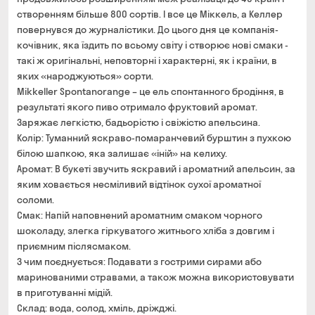
створенням більше 800 сортів. І все це Міккель, а Келлер
повернувся до журналістики. До цього дня це компанія-
кочівник, яка їздить по всьому світу і створює нові смаки -
такі ж оригінальні, неповторні і характерні, як і країни, в
яких «народжуються» сорти.
Mikkeller Spontanorange – це ель спонтанного бродіння, в
результаті якого пиво отримало фруктовий аромат.
Заряжає легкістю, бадьорістю і свіжістю апельсина.
Колір: Туманний яскраво-помаранчевий бурштин з пухкою
білою шапкою, яка залишає «іній» на келиху.
Аромат: В букеті звучить яскравий і ароматний апельсин, за
яким ховається несміливий відтінок сухої ароматної
соломи.
Смак: Напій наповнений ароматним смаком чорного
шоколаду, злегка гіркуватого житнього хліба з довгим і
приємним післясмаком.
З чим поєднується: Подавати з гострими сирами або
маринованими стравами, а також можна використовувати
в приготуванні мідій.
Склад: вода, солод, хміль, дріжджі.