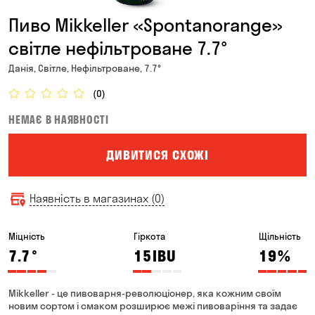
Пиво Mikkeller «Spontanorange»
світле нефільтроване 7.7°
Данія, Світле, Нефільтроване, 7.7°
(0)
НЕМАЄ В НАЯВНОСТІ
ДИВИТИСЯ СХОЖІ
Наявність в магазинах (0)
Міцність
Гіркота
Щільність
7.7
°
15
IBU
19
%
Mikkeller - це пивоварня-революціонер, яка кожним своїм
новим сортом і смаком розширює межі пивоваріння та задає