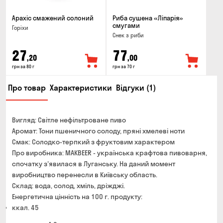
Арахіс смажений солоний
Риба сушена «Ліпарія»
смугами
Горіхи
Снек з риби
27
77
,20
,00
грн за 80 г
грн за 70 г
Про товар
Характеристики
Відгуки (1)
Вигляд: Світле нефільтроване пиво
Аромат: Тони пшеничного солоду, пряні хмелеві ноти
Смак: Солодко-терпкий з фруктовим характером
Про виробника: MAKBEER - українська крафтова пивоварня,
спочатку з'явилася в Луганську. На даний момент
виробництво перенесли в Київську область.
Склад: вода, солод, хміль, дріжджі.
Енергетична цінність на 100 г. продукту:
ккал. 45