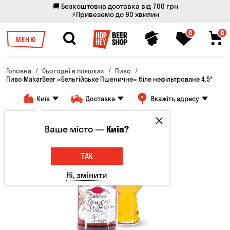
🚚 Безкоштовна доставка від 700 грн
⚡Привеземо до 90 хвилин
0
0
МЕНЮ
Головна
Сьогодні в пляшках
Пиво
Пиво MakarBeer «Бельгійське Пшеничне» біле нефільтроване 4.5°
Київ
Доставка
Вкажіть адресу
Ваше місто —
Київ?
ТАК
Ні, змінити