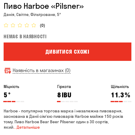
Пиво Harboe «Pilsner»
Данія, Світле, Фільтроване, 5°
(0)
НЕМАЄ В НАЯВНОСТІ
ДИВИТИСЯ СХОЖІ
Наявність в магазинах (0)
Міцність
Гіркота
Щільність
5
°
8
IBU
11.3
%
Harboe - популярна торгова марка і незалежна пивоварня,
заснована в Данії сім'єю пивоварів Harboe майже 150 років
тому. Пиво Harboe Bear Beer Pilsener один з 30 сортів,
який
… Детальніше