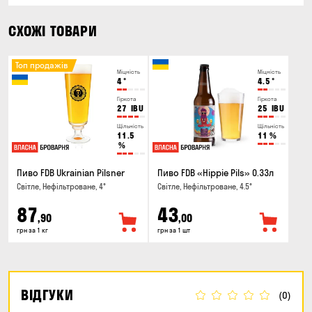
СХОЖІ ТОВАРИ
Топ продажів
Міцність
Міцність
4
°
4.5
°
Гіркота
Гіркота
27
IBU
25
IBU
Щільність
Щільність
11.5
11
%
%
Пиво FDB Ukrainian Pilsner
Пиво FDB «Hippie Pils» 0.33л
Світле, Нефільтроване, 4°
Світле, Нефільтроване, 4.5°
87
43
,90
,00
грн за 1 кг
грн за 1 шт
ВІДГУКИ
(0)