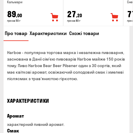
Кальмари
Сне
89
27
7
,00
,20
грн за 50 г
грн за 80 г
грн 
Про товар
Характеристики
Схожі товари
Harboe - популярна торгова марка і незалежна пивоварня,
заснована в Данії сім'єю пивоварів Harboe майже 150 років
тому. Пиво Harboe Bear Beer Pilsener один з 30 сортів, який
має квіткові аромат, освіжаючий солодовий смак і хмелеві
післясмак з трав'янистою гіркотою.
ХАРАКТЕРИСТИКИ
Аромат
характерний пивний аромат.
Смак