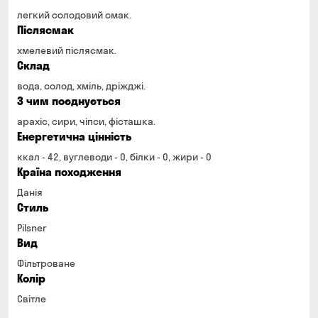
легкий солодовий смак.
Післясмак
хмелевий післясмак.
Склад
вода, солод, хміль, дріжджі.
З чим поєднується
арахіс, сири, чіпси, фісташка.
Енергетична цінність
ккал - 42, вуглеводи - 0, білки - 0, жири - 0
Країна походження
Данія
Стиль
Pilsner
Вид
Фільтроване
Колір
Світле