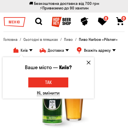
🚚 Безкоштовна доставка від 700 грн
⚡Привеземо до 90 хвилин
0
0
МЕНЮ
Головна
Сьогодні в пляшках
Пиво
Пиво Harboe «Pilsner»
Київ
Доставка
Вкажіть адресу
Ваше місто —
Київ?
ТАК
Ні, змінити