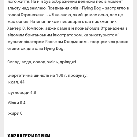
його життя. На ній був зображений великий пес в момент
зльоту над землею. Поєднання слів «Flying Dog» застрягло в
голові Странахена. - «Я не знаю, який це має сенс, але це
має сенс». Натхненником пивоварні став письменник
Хантер С. Томпсон, адже саме він познайомив Странахена з
відомим британським ілюстратором, карикатуристом і
мультиплікатором Ральфом Стедманом - творцем яскравих
етикеток для елів Flying Dog.
Склад: вода, солод, хміль, дріжджі.
Енергетична цінність на 100 г. продукту:
ккал. 44
вуглеводи 4.8
білки 0.4
жири 0
ХАРАКТЕРИСТИКИ