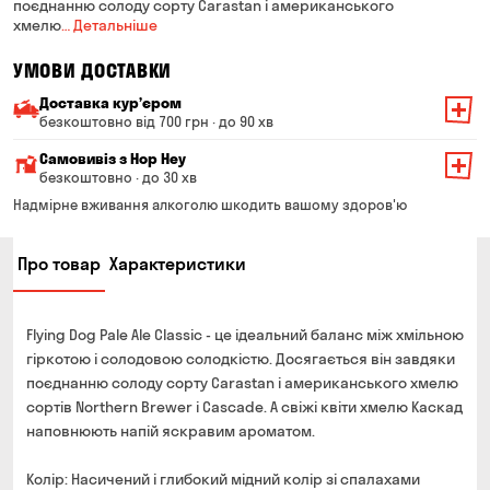
поєднанню солоду сорту Carastan і американського
хмелю
… Детальніше
УМОВИ ДОСТАВКИ
Доставка курʼєром
безкоштовно від 700 грн · до 90 хв
Мінімальна сума всього замовлення — 200 грн
Самовивіз з Hop Hey
Вартість доставки залежить від суми всього замовлення:
безкоштовно · до 30 хв
Від 200 до 299 грн
Мінімальна сума всього замовлення — 250 грн
139 грн
Надмірне вживання алкоголю шкодить вашому здоров'ю
Час складання замовлення — до 30 хв
Від 300 до 399 грн
99 грн
Про товар
Характеристики
Можете без черги забрати з магазину в зручний для
Від 400 до 699 грн
79 грн
Вас час
Оплата:
Від 700 грн
безкоштовно
Flying Dog Pale Ale Classic - це ідеальний баланс між хмільною
готівкою в магазині
Термін доставки — до 90 хвилин
гіркотою і солодовою солодкістю. Досягається він завдяки
банківською картою на сайті та в магазині
поєднанню солоду сорту Carastan і американського хмелю
*на час доставки можуть впливати повітряні тривоги
Оплата:
сортів Northern Brewer і Cascade. А свіжі квіти хмелю Каскад
готівкою кур'єру
наповнюють напій яскравим ароматом.
банківською картою на сайті
Колір: Насичений і глибокий мідний колір зі спалахами