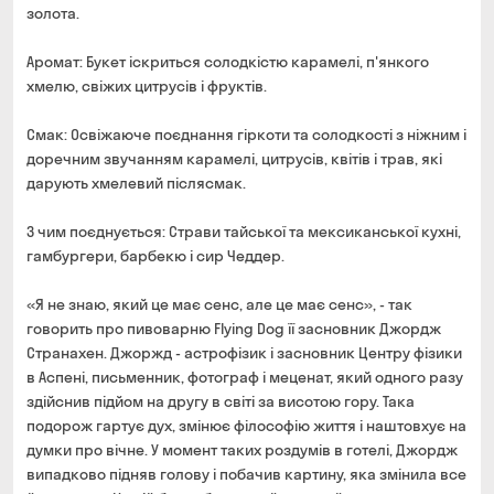
золота.
Аромат: Букет іскриться солодкістю карамелі, п'янкого
хмелю, свіжих цитрусів і фруктів.
Смак: Освіжаюче поєднання гіркоти та солодкості з ніжним і
доречним звучанням карамелі, цитрусів, квітів і трав, які
дарують хмелевий післясмак.
З чим поєднується: Страви тайської та мексиканської кухні,
гамбургери, барбекю і сир Чеддер.
«Я не знаю, який це має сенс, але це має сенс», - так
говорить про пивоварню Flying Dog її засновник Джордж
Странахен. Джоржд - астрофізик і засновник Центру фізики
в Аспені, письменник, фотограф і меценат, який одного разу
здійснив підйом на другу в світі за висотою гору. Така
подорож гартує дух, змінює філософію життя і наштовхує на
думки про вічне. У момент таких роздумів в готелі, Джордж
випадково підняв голову і побачив картину, яка змінила все