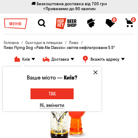
🚚 Безкоштовна доставка від 700 грн
⚡Привеземо до 90 хвилин
0
0
МЕНЮ
Головна
Сьогодні в пляшках
Пиво
Пиво Flying Dog «Pale Ale Classic» світле нефільтроване 5.5°
Київ
Доставка
Вкажіть адресу
Ваше місто —
Київ?
ТАК
Ні, змінити