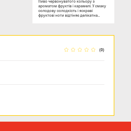
Пиво червонуватого кольору з
ароматом фруктів і карамелі. У смаку
солодову солодкість і яскраві
фруктові ноти відтіняє делікатна
гіркота середньої інтенсивності. Пиво
складе відмінну пару зі стравами з
білого м'яса і помірно пряними
м'ясними закусками. Склад: вода,
солод, хміль, дріжджі.
(0)