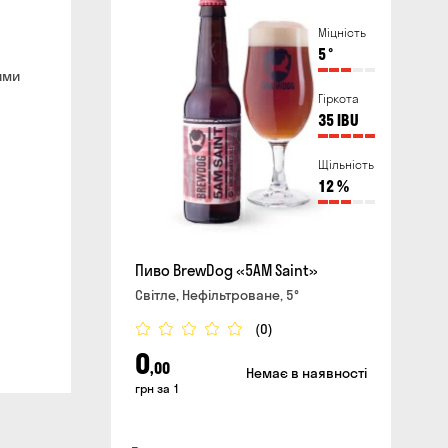
айті та в магазині
хвилин
Міцність
ливати повітряні тривоги
5
°
ими
Гіркота
сайті
35
IBU
Щільність
12
%
Пиво BrewDog «5AM Saint»
Світле, Нефільтроване, 5°
(0)
0
,00
Немає в наявності
грн за 1