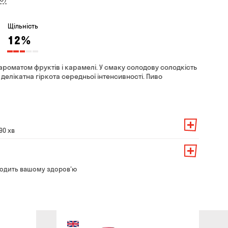
Щільність
12
%
ароматом фруктів і карамелі. У смаку солодову солодкість
є делікатна гіркота середньої інтенсивності. Пиво
90 хв
амовлення — 200 грн
ть від суми всього замовлення:
о замовлення — 250 грн
139 грн
одить вашому здоров'ю
ння — до 30 хв
99 грн
ати з магазину в зручний для Вас час
79 грн
безкоштовно