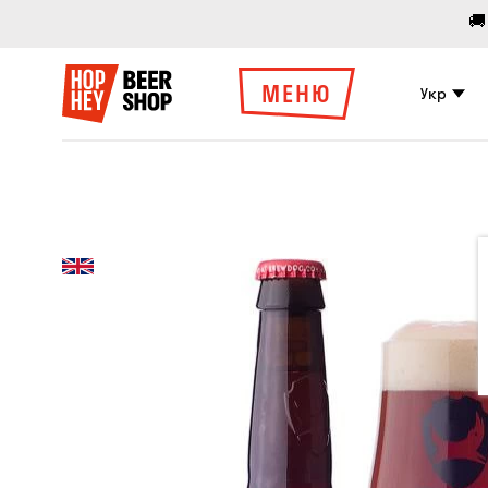
🚚
МЕНЮ
Укр