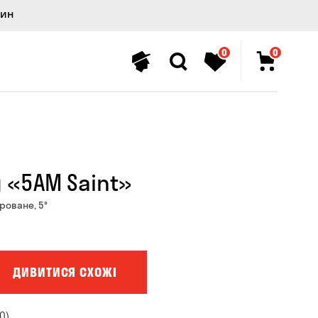
лин
0
0
 «5AM Saint»
роване, 5°
ДИВИТИСЯ СХОЖІ
0)