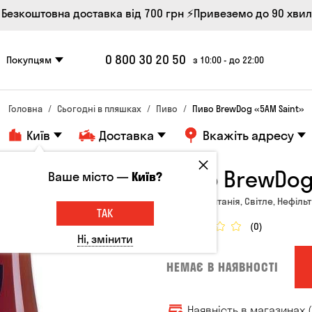
 Безкоштовна доставка від 700 грн
⚡Привеземо до 90 хви
0 800 30 20 50
Покупцям
з 10:00 - до 22:00
Головна
Сьогодні в пляшках
Пиво
Пиво BrewDog «5AM Saint»
Київ
Доставка
Вкажіть адресу
Пиво BrewDog
Ваше місто —
Київ?
Великобританія, Світле, Нефільт
ТАК
(0)
Ні, змінити
НЕМАЄ В НАЯВНОСТІ
Наявність в магазинах (