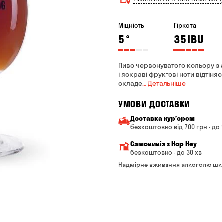
Міцність
Гіркота
5
°
35
IBU
Пиво червонуватого кольору з 
і яскраві фруктові ноти відтіня
складе
… Детальніше
УМОВИ ДОСТАВКИ
Доставка курʼєром
безкоштовно від 700 грн · до 
Мінімальна сума всього з
Самовивіз з Hop Hey
Вартість доставки залежи
безкоштовно · до 30 хв
Від 200 до 299 грн
Мінімальна сума всьог
Надмірне вживання алкоголю шк
Час складання замовле
Від 300 до 399 грн
Можете без черги забр
Від 400 до 699 грн
Оплата:
готівкою в магазині
Від 700 грн