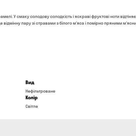
банківською картою на с
Термін доставки — до 90 
*на час доставки можуть вп
мелі. У смаку солодову солодкість і яскраві фруктові ноти відтіняє
Оплата:
де відмінну пару зі стравами з білого м'яса і помірно пряними м'ясн
готівкою кур'єру
банківською картою на 
Вид
Нефільтроване
Колір
Світле