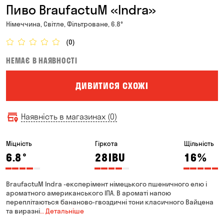
Пиво BraufactuM «Indra»
Німеччина, Світле, Фільтроване, 6.8°
(0)
НЕМАЄ В НАЯВНОСТІ
ДИВИТИСЯ СХОЖІ
Наявність в магазинах (0)
Міцність
Гіркота
Щільність
6.8
°
28
IBU
16
%
BraufactuM Indra -експерімент німецького пшеничного елю і
ароматного американського ІПА. В ароматі напою
переплітаються бананово-гвоздичні тони класичного Вайцена
та виразні
… Детальніше