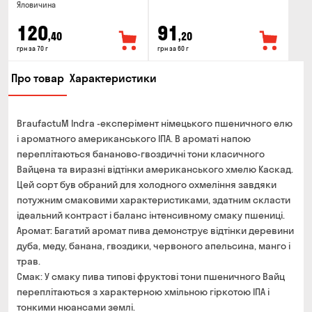
Яловичина
120
91
,40
,20
грн за 70 г
грн за 60 г
Про товар
Характеристики
BraufactuM Indra -експерімент німецького пшеничного елю
і ароматного американського ІПА. В ароматі напою
переплітаються бананово-гвоздичні тони класичного
Вайцена та виразні відтінки американського хмелю Каскад.
Цей сорт був обраний для холодного охмеління завдяки
потужним смаковими характеристиками, здатним скласти
ідеальний контраст і баланс інтенсивному смаку пшениці.
Аромат: Багатий аромат пива демонструє відтінки деревини
дуба, меду, банана, гвоздики, червоного апельсина, манго і
трав.
Смак: У смаку пива типові фруктові тони пшеничного Вайц
переплітаються з характерною хмільною гіркотою ІПА і
тонкими нюансами землі.