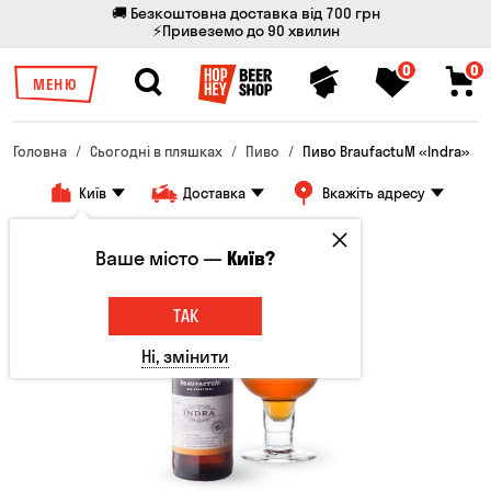
🚚 Безкоштовна доставка від 700 грн
⚡Привеземо до 90 хвилин
0
0
МЕНЮ
Головна
Сьогодні в пляшках
Пиво
Пиво BraufactuM «Indra»
Київ
Доставка
Вкажіть адресу
Ваше місто —
Київ?
ТАК
Ні, змінити