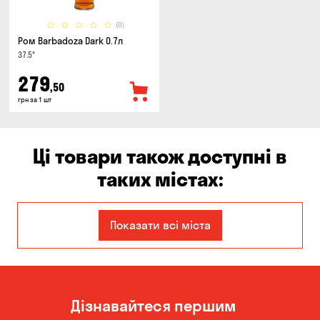
(0)
Ром Barbadoza Dark 0.7л
37.5°
279
,50
грн за 1 шт
Ці товари також доступні в
таких містах:
Дніпро
Запоріжжя
Показати всі міста
Кам'янське
Київ
Кропивницький
Миколаїв
Дізнавайтеся першим
Одеса
Олександрівка