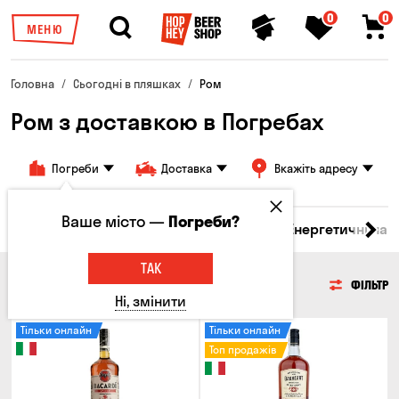
0
0
МЕНЮ
Головна
Сьогодні в пляшках
Ром
Ром з доставкою в Погребах
Погреби
Доставка
Вкажіть адресу
Ваше місто —
Погреби?
 бренді
Джин
Текіла
Ром
Вода
Енергетичні нап
ТАК
РОМ
ФІЛЬТР
Ні, змінити
Тільки онлайн
Тільки онлайн
Топ продажів