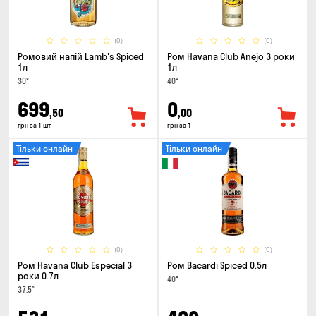
(0)
(0)
Ромовий напій Lamb's Spiced
Ром Havana Club Anejo 3 роки
1л
1л
30°
40°
699
0
,50
,00
грн за 1 шт
грн за 1
Тільки онлайн
Тільки онлайн
(0)
(0)
Ром Havana Club Especial 3
Ром Bacardi Spiced 0.5л
роки 0.7л
40°
37.5°