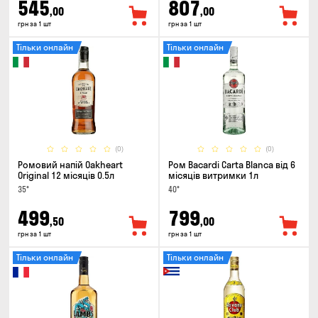
545
807
,00
,00
грн за 1 шт
грн за 1 шт
Тільки онлайн
Тільки онлайн
(0)
(0)
Ромовий напій Oakheart
Ром Bacardi Carta Blanca від 6
Original 12 місяців 0.5л
місяців витримки 1л
35°
40°
499
799
,50
,00
грн за 1 шт
грн за 1 шт
Тільки онлайн
Тільки онлайн