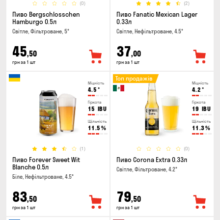
(0)
(2)
Пиво Bergschlosschen
Пиво Fanatic Mexican Lager
Hamburgo 0.5л
0.33л
Світле, Фільтроване, 5°
Світле, Нефільтроване, 4.5°
45
37
,50
,00
грн за 1 шт
грн за 1 шт
Топ продажів
Міцність
Міцність
4.5
°
4.2
°
Гіркота
Гіркота
15
IBU
19
IBU
Щільність
Щільність
11.5
%
11.3
%
(1)
(0)
Пиво Forever Sweet Wit
Пиво Corona Extra 0.33л
Blanche 0.5л
Світле, Фільтроване, 4.2°
Біле, Нефільтроване, 4.5°
83
79
,50
,50
грн за 1 шт
грн за 1 шт