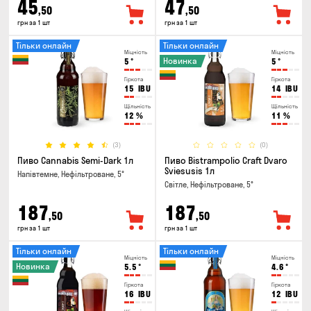
45
47
,50
,50
грн за 1 шт
грн за 1 шт
Тільки онлайн
Тільки онлайн
Міцність
Міцність
Новинка
5
°
5
°
Гіркота
Гіркота
15
IBU
14
IBU
Щільність
Щільність
12
%
11
%
(3)
(0)
Пиво Cannabis Semi-Dark 1л
Пиво Bistrampolio Craft Dvaro
Sviesusis 1л
Напівтемне, Нефільтроване, 5°
Світле, Нефільтроване, 5°
187
187
,50
,50
грн за 1 шт
грн за 1 шт
Тільки онлайн
Тільки онлайн
Міцність
Міцність
Новинка
5.5
°
4.6
°
Гіркота
Гіркота
16
IBU
12
IBU