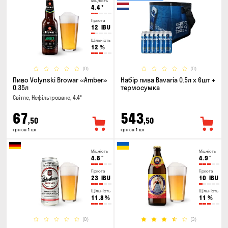
Міцність
4.4
°
Гіркота
12
IBU
Щільність
12
%
(0)
(0)
Пиво Volynski Browar «Amber»
Набір пива Bavaria 0.5л х 6шт +
0.35л
термосумка
Світле, Нефільтроване, 4.4°
67
543
,50
,50
грн за 1 шт
грн за 1 шт
Міцність
Міцність
4.8
°
4.9
°
Гіркота
Гіркота
23
IBU
10
IBU
Щільність
Щільність
11.8
%
11
%
(0)
(3)