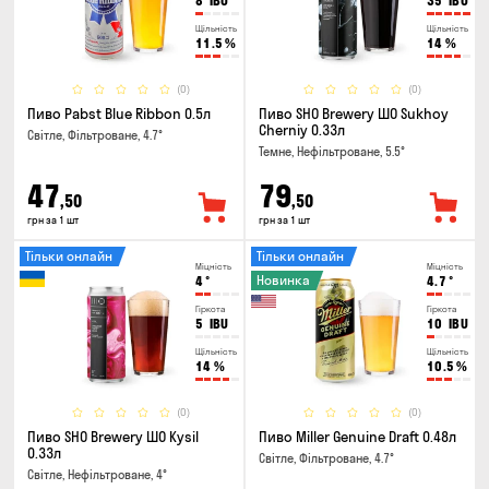
8
IBU
35
IBU
Щільність
Щільність
11.5
%
14
%
(0)
(0)
Пиво Pabst Blue Ribbon 0.5л
Пиво SHO Brewery ШО Sukhoy
Cherniy 0.33л
Світле, Фільтроване, 4.7°
Темне, Нефільтроване, 5.5°
47
79
,50
,50
грн за 1 шт
грн за 1 шт
Тільки онлайн
Тільки онлайн
Міцність
Міцність
Новинка
4
°
4.7
°
Гіркота
Гіркота
5
IBU
10
IBU
Щільність
Щільність
14
%
10.5
%
(0)
(0)
Пиво SHO Brewery ШО Kysil
Пиво Miller Genuine Draft 0.48л
0.33л
Світле, Фільтроване, 4.7°
Світле, Нефільтроване, 4°