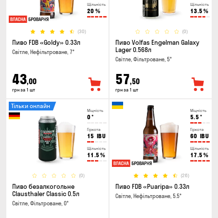
Щільність
Щільність
20
%
13.5
%
(30)
(0)
Пиво FDB «Goldy» 0.33л
Пиво Volfas Engelman Galaxy
Lager 0.568л
Світле, Нефільтроване, 7°
Світле, Фільтроване, 5°
43
57
,00
,50
грн за 1 шт
грн за 1 шт
Тільки онлайн
Міцність
Міцність
0
°
5.5
°
Гіркота
Гіркота
15
IBU
60
IBU
Щільність
Щільність
11.5
%
17.5
%
(0)
(26)
Пиво безалкогольне
Пиво FDB «Puaripa» 0.33л
Clausthaler Classic 0.5л
Світле, Нефільтроване, 5.5°
Світле, Фільтроване, 0°