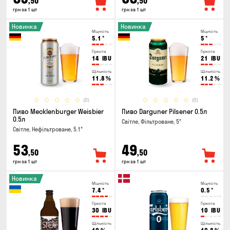
,50
,50
грн за 1 шт
грн за 1 шт
Новинка
Новинка
Міцність
Міцність
5.1
°
5
°
Гіркота
Гіркота
14
IBU
21
IBU
Щільність
Щільність
11.8
%
11.2
%
(0)
(0)
Пиво Mecklenburger Weisbier
Пиво Darguner Pilsener 0.5л
0.5л
Світле, Фільтроване, 5°
Світле, Нефільтроване, 5.1°
53
49
,50
,50
грн за 1 шт
грн за 1 шт
Новинка
Міцність
Міцність
7.4
°
0.5
°
Гіркота
Гіркота
30
IBU
10
IBU
Щільність
Щільність