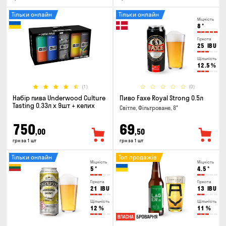
Тільки онлайн
Тільки онлайн
Міцність
8
°
Гіркота
25
IBU
Щільність
12.5
%
(1)
(0)
Набір пива Underwood Culture
Пиво Faxe Royal Strong 0.5л
Tasting 0.33л x 9шт + келих
Світле, Фільтроване, 8°
750
69
,00
,50
грн за 1 шт
грн за 1 шт
Тільки онлайн
Топ продажів
Міцність
Міцність
5
°
4.5
°
Гіркота
Гіркота
21
IBU
13
IBU
Щільність
Щільність
12
%
11
%