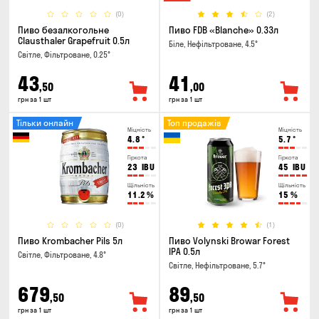
(0)
(2)
Пиво безалкогольне
Пиво FDB «Blanche» 0.33л
Clausthaler Grapefruit 0.5л
Біле, Нефільтроване, 4.5°
Світле, Фільтроване, 0.25°
43
41
,50
,00
грн за 1 шт
грн за 1 шт
Тільки онлайн
Топ продажів
Міцність
Міцність
4.8
°
5.7
°
Гіркота
Гіркота
23
IBU
45
IBU
Щільність
Щільність
11.2
%
15
%
(0)
(1)
Пиво Krombacher Pils 5л
Пиво Volynski Browar Forest
IPA 0.5л
Світле, Фільтроване, 4.8°
Світле, Нефільтроване, 5.7°
679
89
,50
,50
грн за 1 шт
грн за 1 шт