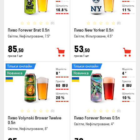
Щільність
Щільність
16.8
%
11
%
(0)
(0)
Пиво Forever Brat 0.5л
Пиво New Yorker 0.5л
Світле, Нефільтроване, 7.5°
Світле, Фільтроване, 4.5°
85
53
,50
,50
грн за 1 шт
грн за 1 шт
Тільки онлайн
Тільки онлайн
Міцність
Міцність
Новинка
Новинка
8
°
4
°
Гіркота
Гіркота
60
IBU
8
IBU
Щільність
Щільність
20
%
10
%
(0)
(0)
Пиво Volynski Browar Twelve
Пиво Forever Bones 0.5л
0.5л
Світле, Нефільтроване, 4°
Світле, Нефільтроване, 8°