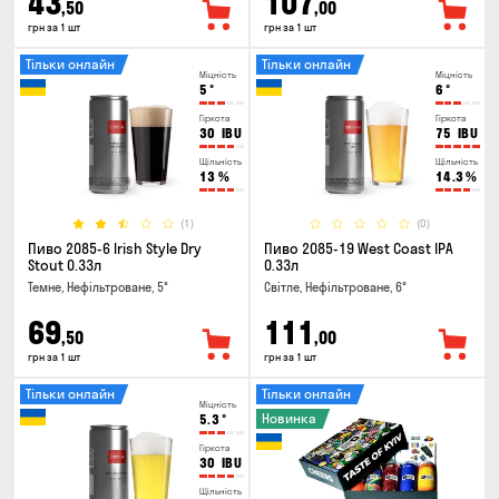
43
107
,50
,00
грн за 1 шт
грн за 1 шт
Тільки онлайн
Тільки онлайн
Міцність
Міцність
5
°
6
°
Гіркота
Гіркота
30
IBU
75
IBU
Щільність
Щільність
13
%
14.3
%
(1)
(0)
Пиво 2085-6 Irish Style Dry
Пиво 2085-19 West Coast IPA
Stout 0.33л
0.33л
Темне, Нефільтроване, 5°
Світле, Нефільтроване, 6°
69
111
,50
,00
грн за 1 шт
грн за 1 шт
Тільки онлайн
Тільки онлайн
Міцність
Новинка
5.3
°
Гіркота
30
IBU
Щільність