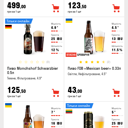
499
123
,00
,50
грн за 1 шт
грн за 1 шт
Тільки онлайн
Міцність
Міцність
4.9
°
4.5
°
Гіркота
Гіркота
25
IBU
13
IBU
Щільність
Щільність
12
%
11.5
%
(0)
(2)
Пиво Monchshof Schwarzbier
Пиво FDB «Mexican beer» 0.33л
0.5л
Світле, Нефільтроване, 4.5°
Темне, Фільтроване, 4.9°
125
43
,50
,00
грн за 1 шт
грн за 1 шт
Тільки онлайн
Міцність
Міцність
7
°
5
°
Гіркота
Гіркота
16
IBU
25
IBU