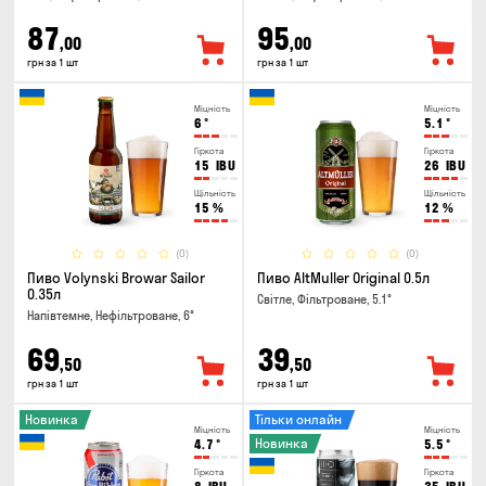
87
95
,00
,00
грн за 1 шт
грн за 1 шт
Міцність
Міцність
6
°
5.1
°
Гіркота
Гіркота
15
IBU
26
IBU
Щільність
Щільність
15
%
12
%
(0)
(0)
Пиво Volynski Browar Sailor
Пиво AltMuller Original 0.5л
0.35л
Світле, Фільтроване, 5.1°
Напівтемне, Нефільтроване, 6°
69
39
,50
,50
грн за 1 шт
грн за 1 шт
Новинка
Тільки онлайн
Міцність
Міцність
Новинка
4.7
°
5.5
°
Гіркота
Гіркота