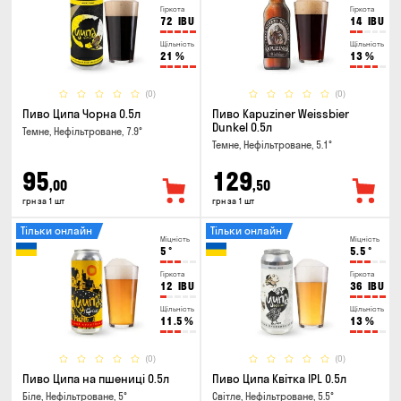
Гіркота
Гіркота
72
IBU
14
IBU
Щільність
Щільність
21
%
13
%
(0)
(0)
Пиво Ципа Чорна 0.5л
Пиво Kapuziner Weissbier
Dunkel 0.5л
Темне, Нефільтроване, 7.9°
Темне, Нефільтроване, 5.1°
95
129
,00
,50
грн за 1 шт
грн за 1 шт
Тільки онлайн
Тільки онлайн
Міцність
Міцність
5
°
5.5
°
Гіркота
Гіркота
12
IBU
36
IBU
Щільність
Щільність
11.5
%
13
%
(0)
(0)
Пиво Ципа на пшениці 0.5л
Пиво Ципа Квітка IPL 0.5л
Біле, Нефільтроване, 5°
Світле, Нефільтроване, 5.5°