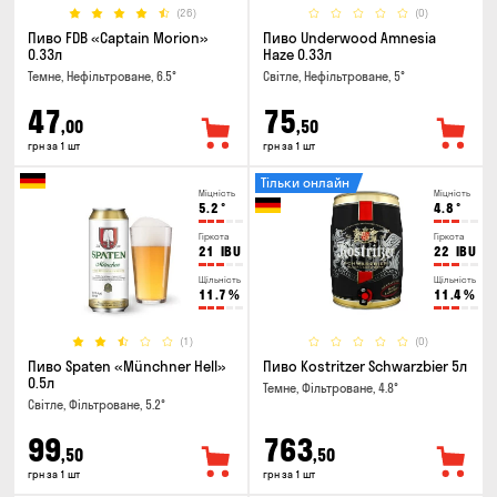
(26)
(0)
Пиво FDB «Captain Morion»
Пиво Underwood Amnesia
0.33л
Haze 0.33л
Темне, Нефільтроване, 6.5°
Світле, Нефільтроване, 5°
47
75
,00
,50
грн за 1 шт
грн за 1 шт
Тільки онлайн
Міцність
Міцність
5.2
°
4.8
°
Гіркота
Гіркота
21
IBU
22
IBU
Щільність
Щільність
11.7
%
11.4
%
(1)
(0)
Пиво Spaten «Münchner Hell»
Пиво Kostritzer Schwarzbier 5л
0.5л
Темне, Фільтроване, 4.8°
Світле, Фільтроване, 5.2°
99
763
,50
,50
грн за 1 шт
грн за 1 шт