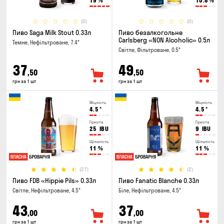
19
%
10.8
%
(0)
(0)
Пиво Saga Milk Stout 0.33л
Пиво безалкогольне
Carlsberg «NON Alcoholic» 0.5л
Темне, Нефільтроване, 7.4°
Світле, Фільтроване, 0.5°
37
49
,50
,50
грн за 1 шт
грн за 1 шт
Міцність
Міцність
4.5
°
4.5
°
Гіркота
Гіркота
25
IBU
9
IBU
Щільність
Щільність
11
%
11
%
(27)
(2)
Пиво FDB «Hippie Pils» 0.33л
Пиво Fanatic Blanche 0.33л
Світле, Нефільтроване, 4.5°
Біле, Нефільтроване, 4.5°
43
37
,00
,00
грн за 1 шт
грн за 1 шт