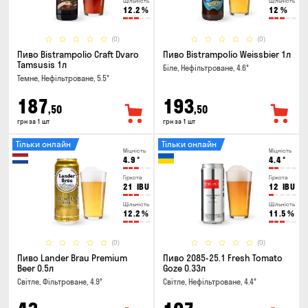
Щільність
Щільність
12.2
%
12
%
(0)
(0)
Пиво Bistrampolio Craft Dvaro
Пиво Bistrampolio Weissbier 1л
Tamsusis 1л
Біле, Нефільтроване, 4.6°
Темне, Нефільтроване, 5.5°
187
193
,50
,50
грн за 1 шт
грн за 1 шт
Тільки онлайн
Тільки онлайн
Міцність
Міцність
4.9
°
4.4
°
Гіркота
Гіркота
21
IBU
12
IBU
Щільність
Щільність
12.2
%
11.5
%
(0)
(0)
Пиво Lander Brau Premium
Пиво 2085-25.1 Fresh Tomato
Beer 0.5л
Goze 0.33л
Світле, Фільтроване, 4.9°
Світле, Нефільтроване, 4.4°