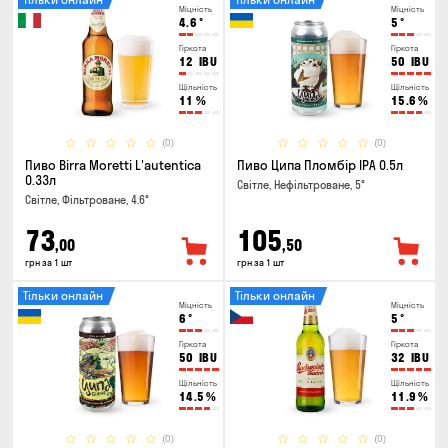
Міцність
Міцність
4.6
°
5
°
Гіркота
Гіркота
12
IBU
50
IBU
Щільність
Щільність
11
%
15.6
%
(0)
(0)
Пиво Birra Moretti L'autentica
Пиво Ципа Пломбір IPA 0.5л
0.33л
Світле, Нефільтроване, 5°
Світле, Фільтроване, 4.6°
73
105
,00
,50
грн за 1 шт
грн за 1 шт
Тільки онлайн
Тільки онлайн
Міцність
Міцність
6
°
5
°
Гіркота
Гіркота
50
IBU
32
IBU
Щільність
Щільність
14.5
%
11.9
%
(0)
(0)