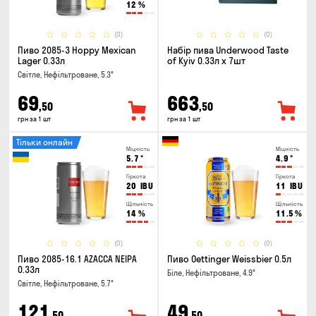
12
%
(0)
(0)
Пиво 2085-3 Hoppy Mexican
Набір пива Underwood Taste
Lager 0.33л
of Kyiv 0.33л x 7шт
Світле, Нефільтроване, 5.3°
69
663
,50
,50
грн за 1 шт
грн за 1 шт
Тільки онлайн
Міцність
Міцність
5.7
°
4.9
°
Гіркота
Гіркота
20
IBU
11
IBU
Щільність
Щільність
14
%
11.5
%
(0)
(0)
Пиво 2085-16.1 AZACCA NEIPA
Пиво Oettinger Weissbier 0.5л
0.33л
Біле, Нефільтроване, 4.9°
Світле, Нефільтроване, 5.7°
121
49
,50
,50