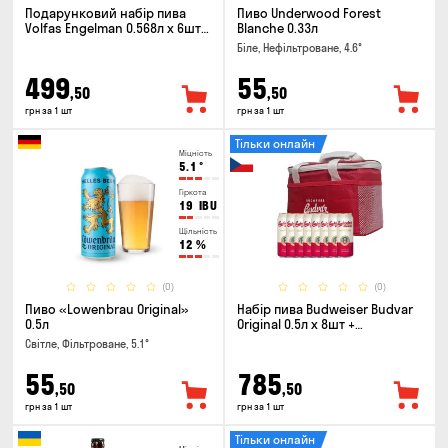
Подарунковий набір пива
Пиво Underwood Forest
Volfas Engelman 0.568л x 6шт +
Blanche 0.33л
келих 0.568л
Біле, Нефільтроване, 4.6°
499
55
,50
,50
грн за 1 шт
грн за 1 шт
Тільки онлайн
Міцність
5.1
°
Гіркота
19
IBU
Щільність
12
%
(0)
(0)
Пиво «Lowenbrau Original»
Набір пива Budweiser Budvar
0.5л
Original 0.5л х 8шт +
термосумка
Світле, Фільтроване, 5.1°
55
785
,50
,50
грн за 1 шт
грн за 1 шт
Тільки онлайн