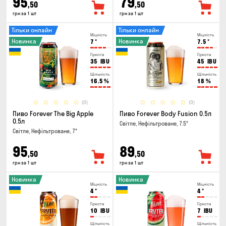
95
79
,50
,50
грн за 1 шт
грн за 1 шт
Тільки онлайн
Тільки онлайн
Міцність
Міцність
Новинка
Новинка
7
°
7.5
°
Гіркота
Гіркота
35
IBU
45
IBU
Щільність
Щільність
16.5
%
18
%
(0)
(0)
Пиво Forever The Big Apple
Пиво Forever Body Fusion 0.5л
0.5л
Світле, Нефільтроване, 7.5°
Світле, Нефільтроване, 7°
95
89
,50
,50
грн за 1 шт
грн за 1 шт
Новинка
Новинка
Міцність
Міцність
4
°
4
°
Гіркота
Гіркота
10
IBU
7
IBU
Щільність
Щільність