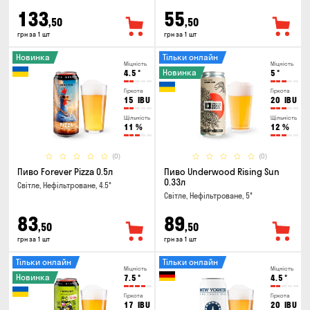
133
55
,50
,50
грн за 1 шт
грн за 1 шт
Новинка
Тільки онлайн
Міцність
Міцність
Новинка
4.5
°
5
°
Гіркота
Гіркота
15
IBU
20
IBU
Щільність
Щільність
11
%
12
%
(0)
(0)
Пиво Forever Pizza 0.5л
Пиво Underwood Rising Sun
0.33л
Світле, Нефільтроване, 4.5°
Світле, Нефільтроване, 5°
83
89
,50
,50
грн за 1 шт
грн за 1 шт
Тільки онлайн
Тільки онлайн
Міцність
Міцність
Новинка
7.5
°
4.5
°
Гіркота
Гіркота
17
IBU
20
IBU