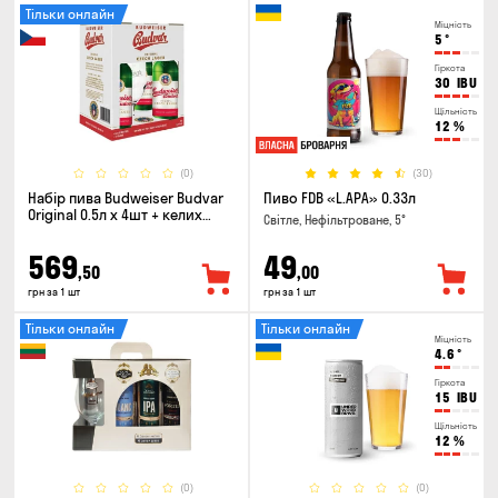
Тільки онлайн
Міцність
5
°
Гіркота
30
IBU
Щільність
12
%
(0)
(30)
Набір пива Budweiser Budvar
Пиво FDB «L.APA» 0.33л
Original 0.5л х 4шт + келих
Світле, Нефільтроване, 5°
0.33л
569
49
,50
,00
грн за 1 шт
грн за 1 шт
Тільки онлайн
Тільки онлайн
Міцність
4.6
°
Гіркота
15
IBU
Щільність
12
%
(0)
(0)