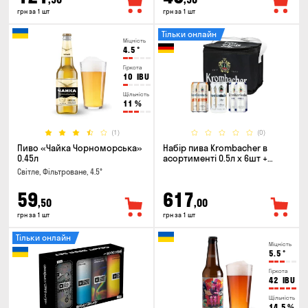
грн за 1 шт
грн за 1 шт
Тільки онлайн
Міцність
4.5
°
Гіркота
10
IBU
Щільність
11
%
(1)
(0)
Пиво «Чайка Чорноморська»
Набір пива Krombacher в
0.45л
асортименті 0.5л х 6шт +
термосумка
Світле, Фільтроване, 4.5°
59
617
,50
,00
грн за 1 шт
грн за 1 шт
Тільки онлайн
Міцність
5.5
°
Гіркота
42
IBU
Щільність
14.5
%