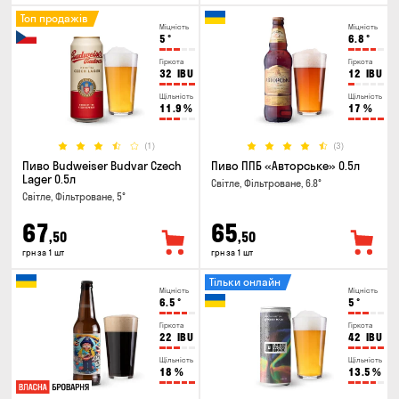
Топ продажів
Міцність
Міцність
5
°
6.8
°
Гіркота
Гіркота
32
IBU
12
IBU
Щільність
Щільність
11.9
%
17
%
(1)
(3)
Пиво Budweiser Budvar Czech
Пиво ППБ «Авторське» 0.5л
Lager 0.5л
Світле, Фільтроване, 6.8°
Світле, Фільтроване, 5°
67
65
,50
,50
грн за 1 шт
грн за 1 шт
Тільки онлайн
Міцність
Міцність
6.5
°
5
°
Гіркота
Гіркота
22
IBU
42
IBU
Щільність
Щільність
18
%
13.5
%