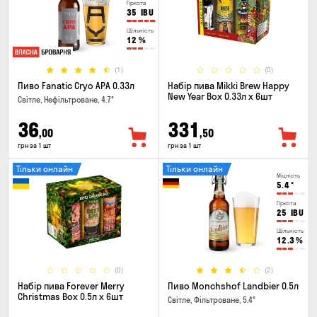
Гіркота
35
IBU
Щільність
12
%
(1)
(0)
Пиво Fanatic Cryo APA 0.33л
Набір пива Mikki Brew Happy
New Year Box 0.33л x 6шт
Світле, Нефільтроване, 4.7°
36
331
,00
,50
грн за 1 шт
грн за 1 шт
Тільки онлайн
Тільки онлайн
Міцність
5.4
°
Гіркота
25
IBU
Щільність
12.3
%
(0)
(2)
Набір пива Forever Merry
Пиво Monchshof Landbier 0.5л
Christmas Box 0.5л x 6шт
Світле, Фільтроване, 5.4°