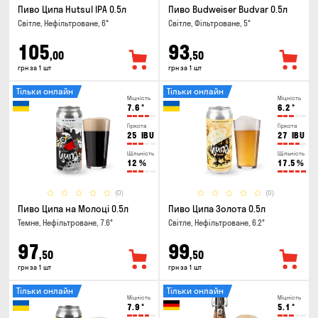
Пиво Ципа Hutsul IPA 0.5л
Пиво Budweiser Budvar 0.5л
Світле, Нефільтроване, 6°
Світле, Фільтроване, 5°
105
93
,00
,50
грн за 1 шт
грн за 1 шт
Тільки онлайн
Тільки онлайн
Міцність
Міцність
7.6
°
6.2
°
Гіркота
Гіркота
25
IBU
27
IBU
Щільність
Щільність
12
%
17.5
%
(0)
(0)
Пиво Ципа на Молоці 0.5л
Пиво Ципа Золота 0.5л
Темне, Нефільтроване, 7.6°
Світле, Нефільтроване, 6.2°
97
99
,50
,50
грн за 1 шт
грн за 1 шт
Тільки онлайн
Тільки онлайн
Міцність
Міцність
7.9
°
5.1
°