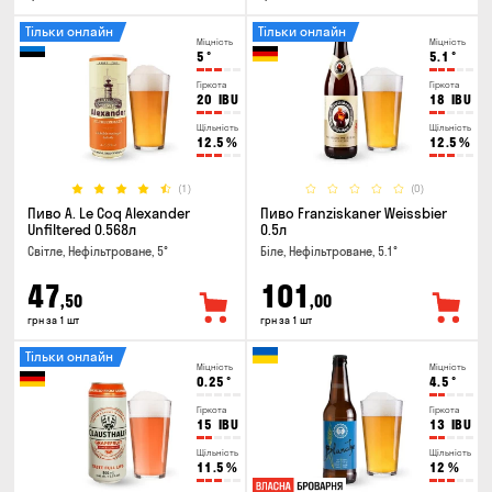
Тільки онлайн
Тільки онлайн
Міцність
Міцність
5
°
5.1
°
Гіркота
Гіркота
20
IBU
18
IBU
Щільність
Щільність
12.5
%
12.5
%
(1)
(0)
Пиво A. Le Coq Alexander
Пиво Franziskaner Weissbier
Unfiltered 0.568л
0.5л
Світле, Нефільтроване, 5°
Біле, Нефільтроване, 5.1°
47
101
,50
,00
грн за 1 шт
грн за 1 шт
Тільки онлайн
Міцність
Міцність
0.25
°
4.5
°
Гіркота
Гіркота
15
IBU
13
IBU
Щільність
Щільність
11.5
%
12
%