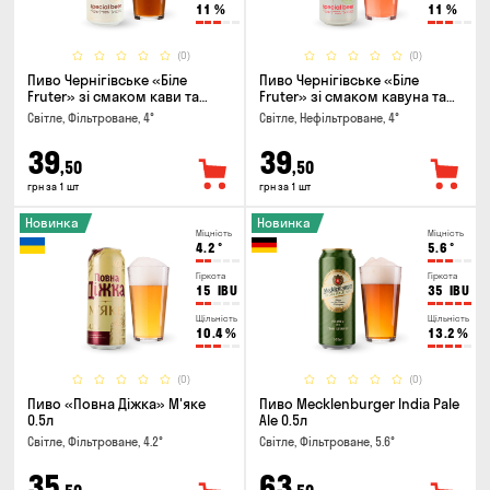
11
%
11
%
(0)
(0)
Пиво Чернігівське «Біле
Пиво Чернігівське «Біле
Fruter» зі смаком кави та
Fruter» зі смаком кавуна та
апельсину 0.5л
м'яти 0.5л
Світле, Фільтроване, 4°
Світле, Нефільтроване, 4°
39
39
,50
,50
грн за 1 шт
грн за 1 шт
Новинка
Новинка
Міцність
Міцність
4.2
°
5.6
°
Гіркота
Гіркота
15
IBU
35
IBU
Щільність
Щільність
10.4
%
13.2
%
(0)
(0)
Пиво «Повна Діжка» М'яке
Пиво Mecklenburger India Pale
0.5л
Ale 0.5л
Світле, Фільтроване, 4.2°
Світле, Фільтроване, 5.6°
35
63