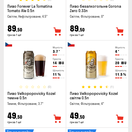
Пиво Forever La Tomatina
Пиво безалкогольне Corona
Tomato Ale 0.5л
Zero 0.33л
Світле, Нефільтроване, 4.5°
Світле, Фільтроване, 0°
89
89
,50
,50
грн за 1 шт
грн за 1 шт
Міцність
Міцність
3.7
°
4
°
Гіркота
Гіркота
14
IBU
20
IBU
Щільність
Щільність
11
%
11.5
%
(0)
(1)
Пиво Velkopopovicky Kozel
Пиво Velkopopovicky Kozel
темне 0.5л
світле 0.5л
Темне, Фільтроване, 3.7°
Світле, Фільтроване, 4°
49
49
,50
,50
грн за 1 шт
грн за 1 шт
Тільки онлайн
Тільки онлайн