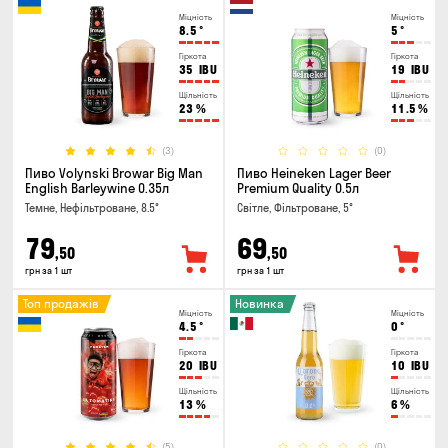
Міцність
Міцність
8.5
°
5
°
Гіркота
Гіркота
35
IBU
19
IBU
Щільність
Щільність
23
%
11.5
%
(3)
(0)
Пиво Volynski Browar Big Man
Пиво Heineken Lager Beer
English Barleywine 0.35л
Premium Quality 0.5л
Темне, Нефільтроване, 8.5°
Світле, Фільтроване, 5°
79
69
,50
,50
грн за 1 шт
грн за 1 шт
Топ продажів
Новинка
Міцність
Міцність
4.5
°
0
°
Гіркота
Гіркота
20
IBU
10
IBU
Щільність
Щільність
13
%
6
%
(5)
(0)