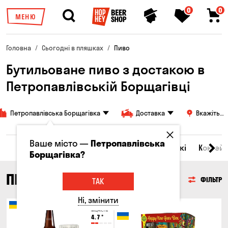
0
0
МЕНЮ
Головна
Сьогодні в пляшках
Пиво
Бутильоване пиво з достакою в
Петропавлівській Борщагівці
Петропавлівська Борщагівка
Доставка
Вкажіть
адресу
Ваше місто —
Петропавлівська
Всі товари
Пиво
Сидр
Вино
Віскі
Коктейл
Борщагівка?
ПИВО
ФІЛЬТР
ТАК
Ні, змінити
Тільки онлайн
Міцність
4.7
°