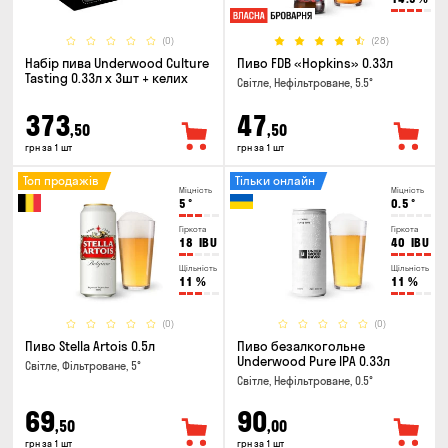
(0)
(28)
Набір пива Underwood Culture
Пиво FDB «Hopkins» 0.33л
Tasting 0.33л x 3шт + келих
Світле, Нефільтроване, 5.5°
373
47
,50
,50
грн за 1 шт
грн за 1 шт
Топ продажів
Тільки онлайн
Міцність
Міцність
5
°
0.5
°
Гіркота
Гіркота
18
IBU
40
IBU
Щільність
Щільність
11
%
11
%
(0)
(0)
Пиво Stella Artois 0.5л
Пиво безалкогольне
Underwood Pure IPA 0.33л
Світле, Фільтроване, 5°
Світле, Нефільтроване, 0.5°
69
90
,50
,00
грн за 1 шт
грн за 1 шт