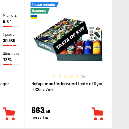
Тільки онлайн
Новинка
Міцність
5.3
°
Гіркота
30
IBU
Щільність
12
%
(0)
Lager
Набір пива Underwood Taste of Kyiv
0.33л x 7шт
663
,50
грн за 1 шт