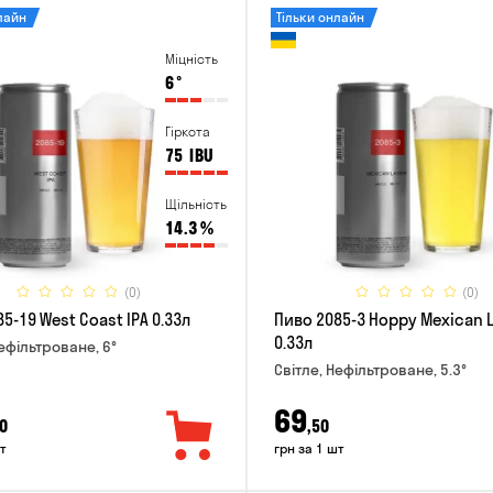
лайн
Тільки онлайн
Міцність
6
°
Гіркота
75
IBU
Щільність
14.3
%
(0)
(0)
5-19 West Coast IPA 0.33л
Пиво 2085-3 Hoppy Mexican 
0.33л
Нефільтроване, 6°
Світле, Нефільтроване, 5.3°
69
0
,50
т
грн за 1 шт