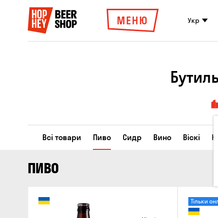
МЕНЮ
Укр
Бутил
Всі товари
Пиво
Сидр
Вино
Віскі
К
ПИВО
Тільки он