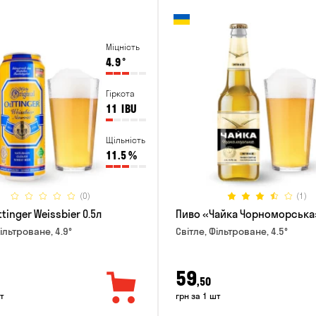
Міцність
4.9
°
Гіркота
11
IBU
Щільність
11.5
%
(0)
(1)
tinger Weissbier 0.5л
Пиво «Чайка Чорноморська»
ільтроване, 4.9°
Світле, Фільтроване, 4.5°
59
,50
т
грн за 1 шт