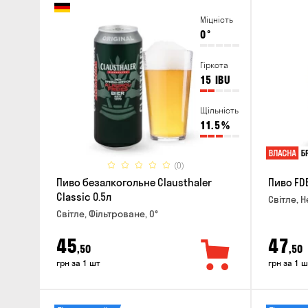
Міцність
0
°
Гіркота
15
IBU
Щільність
11.5
%
(0)
Пиво безалкогольне Clausthaler
Пиво FDB
Classic 0.5л
Світле, Н
Світле, Фільтроване, 0°
45
47
,50
,50
грн за 1 шт
грн за 1 ш