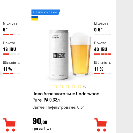
Тільки онлайн
Міцність
Міцність
5
°
0.5
°
Гіркота
Гіркота
18
IBU
40
IBU
Щільність
Щільність
11
%
11
%
(0)
Пиво безалкогольне Underwood
Pure IPA 0.33л
Світле, Нефільтроване, 0.5°
90
,00
грн за 1 шт