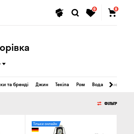
0
0
орівка
у
ки та бренді
Джин
Текіла
Ром
Вода
Енергетичн
ФІЛЬТР
Тільки онлайн