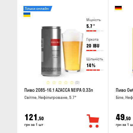
Тільки онлайн
Міцність
5.7
°
Гіркота
20
IBU
Щільність
14
%
(0)
Пиво 2085-16.1 AZACCA NEIPA 0.33л
Пиво Oet
Світле, Нефільтроване, 5.7°
Біле, Неф
121
49
,50
,50
грн за 1 шт
грн за 1 ш