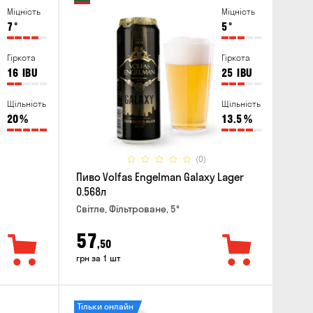
Міцність
Міцність
7
°
5
°
Гіркота
Гіркота
16
IBU
25
IBU
Щільність
Щільність
20
%
13.5
%
(0)
Пиво Volfas Engelman Galaxy Lager
0.568л
Світле, Фільтроване, 5°
57
,50
грн за 1 шт
Тільки онлайн