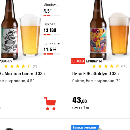
Міцність
4.5
°
Гіркота
13
IBU
Щільність
11.5
%
(2)
(30)
 «Mexican beer» 0.33л
Пиво FDB «Goldy» 0.33л
ефільтроване, 4.5°
Світле, Нефільтроване, 7°
43
,00
т
грн за 1 шт
Тільки онлайн