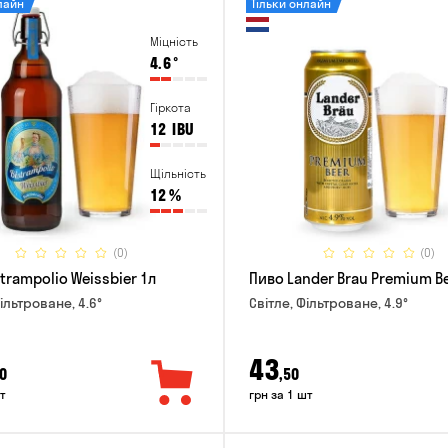
лайн
Тільки онлайн
Міцність
4.6
°
Гіркота
12
IBU
Щільність
12
%
(0)
(0)
trampolio Weissbier 1л
Пиво Lander Brau Premium Be
ільтроване, 4.6°
Світле, Фільтроване, 4.9°
43
0
,50
т
грн за 1 шт