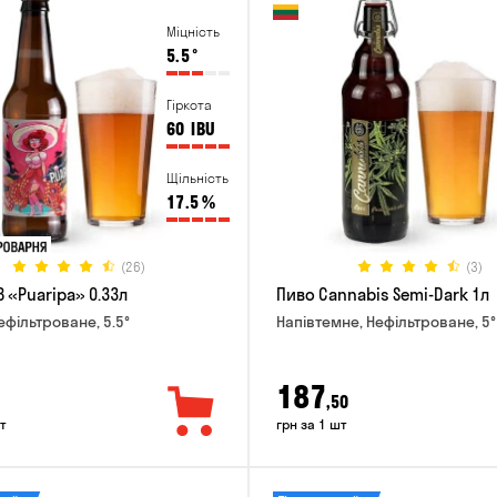
Міцність
5.5
°
Гіркота
60
IBU
Щільність
17.5
%
(26)
(3)
 «Puaripa» 0.33л
Пиво Cannabis Semi-Dark 1л
ефільтроване, 5.5°
Напівтемне, Нефільтроване, 5°
187
,50
т
грн за 1 шт