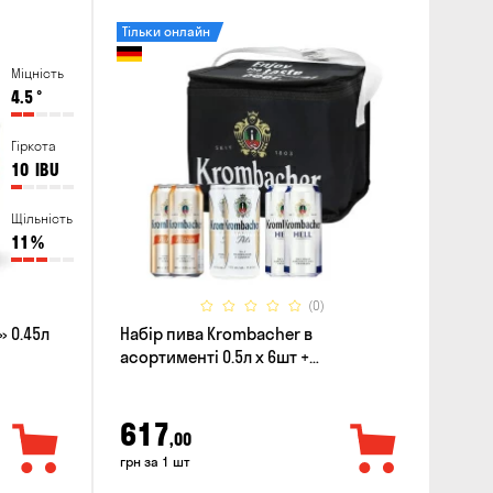
Тільки онлайн
Міцність
4.5
°
Гіркота
10
IBU
Щільність
11
%
(0)
 0.45л
Набір пива Krombacher в
асортименті 0.5л х 6шт +
термосумка
617
,00
грн за 1 шт