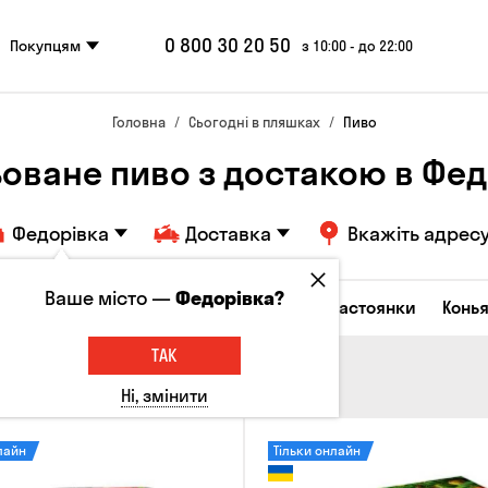
0 800 30 20 50
Покупцям
з 10:00 - до 22:00
Головна
Сьогодні в пляшках
Пиво
ьоване пиво з достакою в Фед
Федорівка
Доставка
Вкажіть адрес
Ваше місто —
Федорівка?
октейлі
Горілка
Соджу
Лікери та настоянки
Конья
ТАК
Ні, змінити
лайн
Тільки онлайн