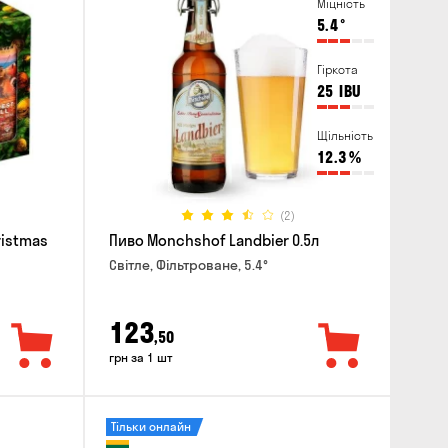
Міцність
5.4
°
Гіркота
25
IBU
Щільність
12.3
%
(2)
ristmas
Пиво Monchshof Landbier 0.5л
Світле, Фільтроване, 5.4°
123
,50
грн за 1 шт
Тільки онлайн