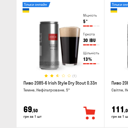
Тільки онлайн
Тільки он
Міцність
5
°
Гіркота
30
IBU
Щільність
13
%
(1)
Пиво 2085-6 Irish Style Dry Stout 0.33л
Пиво 208
Темне, Нефільтроване, 5°
Світле, 
69
111
,50
,0
грн за 1 шт
грн за 1 ш