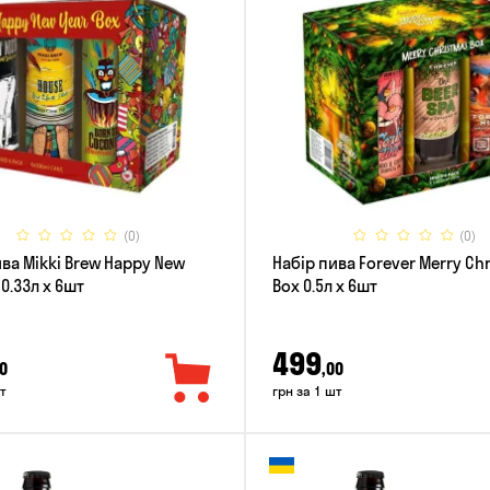
(0)
(0)
ива Mikki Brew Happy New
Набір пива Forever Merry Ch
 0.33л x 6шт
Box 0.5л x 6шт
499
0
,00
т
грн за 1 шт