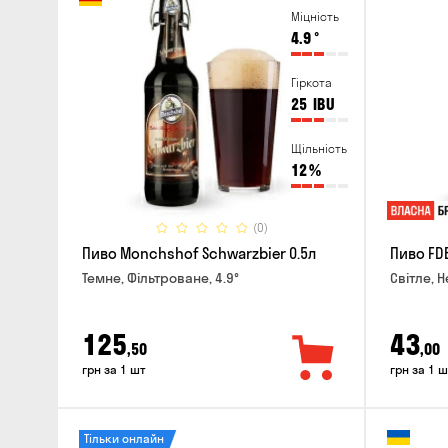
Міцність
4.9
°
Гіркота
25
IBU
Щільність
12
%
(0)
Пиво Monchshof Schwarzbier 0.5л
Пиво FDB
Темне, Фільтроване, 4.9°
Світле, Н
125
43
,50
,00
грн за 1 шт
грн за 1 ш
Тільки онлайн