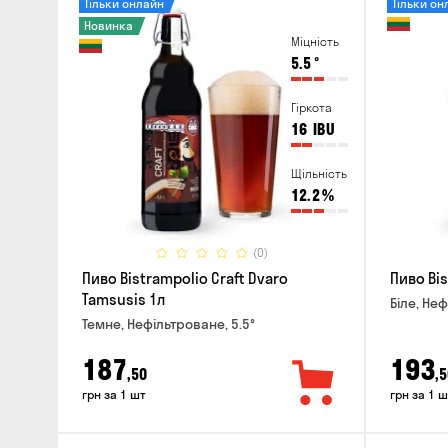
Тільки онлайн
Тільки он
Новинка
Міцність
5.5
°
Гіркота
16
IBU
Щільність
12.2
%
(0)
Пиво Bistrampolio Craft Dvaro
Пиво Bis
Tamsusis 1л
Біле, Неф
Темне, Нефільтроване, 5.5°
187
193
,50
,5
грн за 1 шт
грн за 1 ш