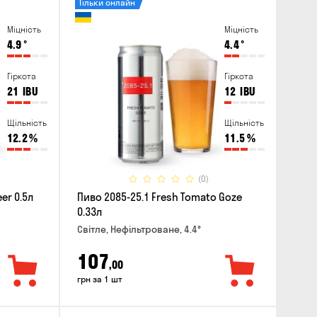
Тільки онлайн
Міцність
Міцність
4.9
°
4.4
°
Гіркота
Гіркота
21
IBU
12
IBU
Щільність
Щільність
12.2
%
11.5
%
(0)
er 0.5л
Пиво 2085-25.1 Fresh Tomato Goze
0.33л
Світле, Нефільтроване, 4.4°
107
,00
грн за 1 шт