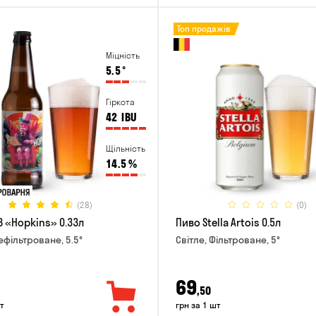
Топ продажів
Міцність
5.5
°
Гіркота
42
IBU
Щільність
14.5
%
(28)
(0)
B «Hopkins» 0.33л
Пиво Stella Artois 0.5л
ефільтроване, 5.5°
Світле, Фільтроване, 5°
69
,50
т
грн за 1 шт