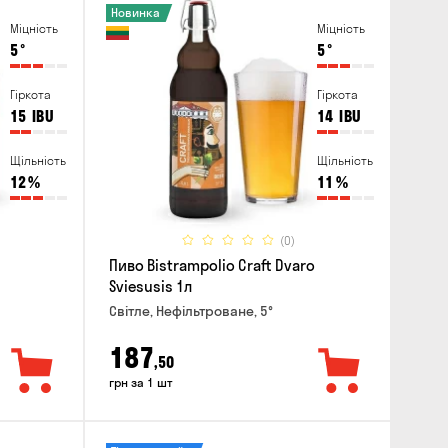
Новинка
Міцність
Міцність
5
°
5
°
Гіркота
Гіркота
15
IBU
14
IBU
Щільність
Щільність
12
%
11
%
(0)
Пиво Bistrampolio Craft Dvaro
Sviesusis 1л
Світле, Нефільтроване, 5°
187
,50
грн за 1 шт