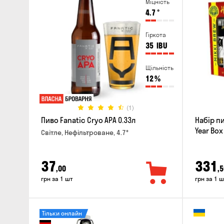
Міцність
4.7
°
Гіркота
35
IBU
Щільність
12
%
(1)
Пиво Fanatic Cryo APA 0.33л
Набір п
Year Box
Світле, Нефільтроване, 4.7°
37
331
,00
,5
грн за 1 шт
грн за 1 ш
Тільки онлайн