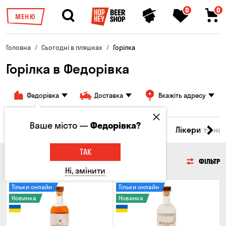
0
0
МЕНЮ
Головна
Сьогодні в пляшках
Горілка
Горілка в Федорівка
Федорівка
Доставка
Вкажіть адресу
Ваше місто —
Федорівка?
ино
Віскі
Коктейлі
Горілка
Соджу
Лікери та на
ТАК
ГОРІЛКА
ФІЛЬТР
Ні, змінити
Тільки онлайн
Тільки онлайн
Новинка
Новинка