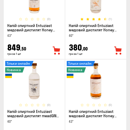
(0)
(1)
Напій спиртний Entuziast
Напій спиртний Entuziast
медовий дистилят Honey
медовий дистилят Honey
Spirit Aged 0.5л
Spirit Pure 0.5л
43°
40°
849
380
,50
,00
грн за 1 шт
грн за 1 шт
Тільки онлайн
Тільки онлайн
Новинка
Новинка
(0)
(0)
Напій спиртний Entuziast
Напій спиртний Entuziast
медовий дистилят meadGIN
медовий дистилят Honey
0.5л
Spirit Apple 0.5л
40°
43°