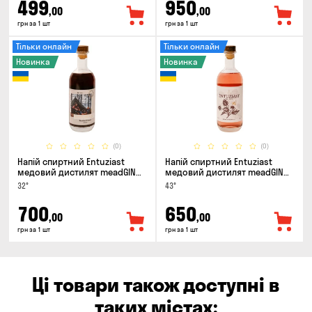
499
950
,00
,00
грн за 1 шт
грн за 1 шт
Тільки онлайн
Тільки онлайн
Новинка
Новинка
(0)
(0)
Напій спиртний Entuziast
Напій спиртний Entuziast
медовий дистилят meadGIN
медовий дистилят meadGIN
Sloe 0.5л
Raspberry 0.5л
32°
43°
700
650
,00
,00
грн за 1 шт
грн за 1 шт
Ці товари також доступні в
таких містах: