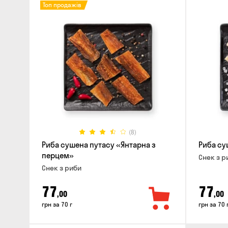
Топ продажів
(8)
Риба сушена путасу «Янтарна з
Риба су
перцем»
Снек з р
Снек з риби
77
77
,00
,00
грн за 70 г
грн за 70 