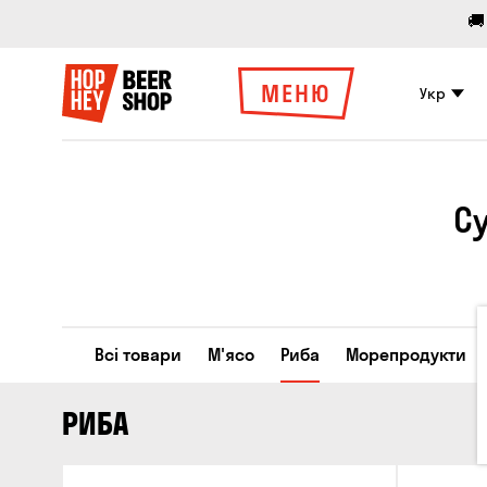
🚚
МЕНЮ
Укр
С
Всі товари
М'ясо
Риба
Морепродукти
РИБА