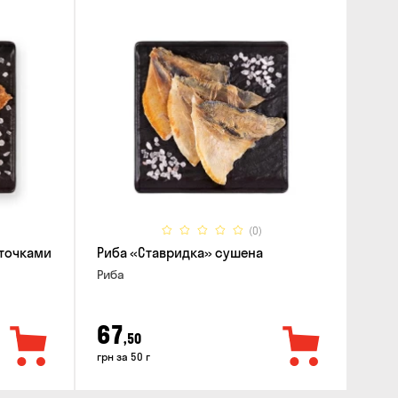
(0)
аточками
Риба «Ставридка» сушена
Риба
67
,50
грн за 50 г