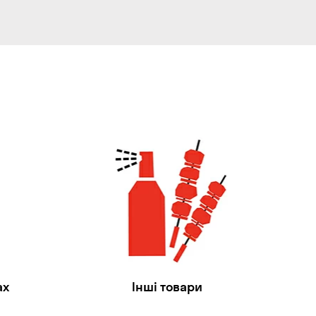
ах
Інші товари