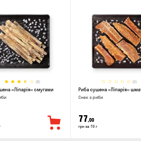
(8)
(0)
шена «Ліпарія» смугами
Риба сушена «Ліпарія» шм
иби
Снек з риби
77
,00
г
грн за 70 г