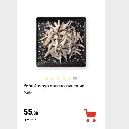
(0)
Риба Анчоус солено-сушений
Риба
55
,30
грн за 70 г