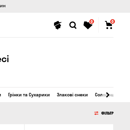
лин
0
0
сі
и
Грінки та Сухарики
Злакові снеки
Солодощі
ФІЛЬТР