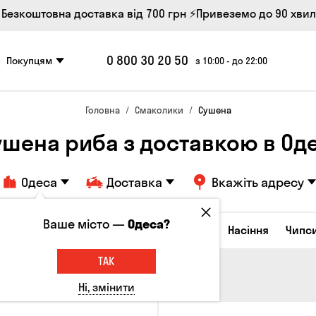
 Безкоштовна доставка від 700 грн
⚡Привеземо до 90 хви
0 800 30 20 50
Покупцям
з 10:00 - до 22:00
Головна
Смаколики
Сушена
ушена риба з доставкою в Оде
Одеса
Доставка
Вкажіть адресу
Ваше місто —
Одеса?
Сирні закуски
Горішки
Кукурудза
Насіння
Чипс
ТАК
Ні, змінити