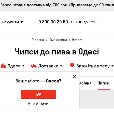
 Безкоштовна доставка від 700 грн
⚡Привеземо до 90 хви
0 800 30 20 50
Покупцям
з 10:00 - до 22:00
Головна
Смаколики
Hroom
Чипси до пива в Одесі
Одеса
Доставка
Вкажіть адресу
Ваше місто —
Одеса?
ирні закуски
Горішки
Кукурудза
Насіння
Чипси
ТАК
Ні, змінити