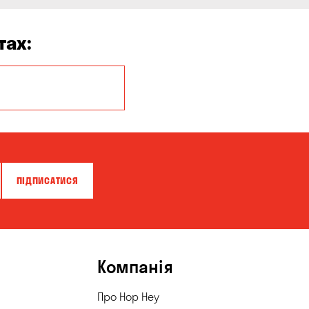
тах:
Балабине
Буча
Вишневе
Гатне
ПІДПИСАТИСЯ
Гостомель
Кам'янське
Клинці
Компанія
Кременчук
Про Hop Hey
Куліші