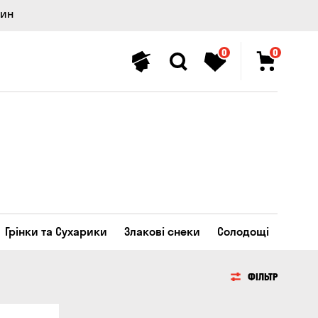
лин
0
0
Грінки та Сухарики
Злакові снеки
Солодощі
ФІЛЬТР