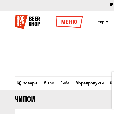
🚚
МЕНЮ
Укр
Всі товари
М'ясо
Риба
Морепродукти
С
ЧИПСИ