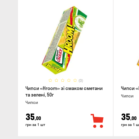
(0)
Чипси «Hroom» зі смаком сметани
Чипси «
та зелені, 50г
Чипси
Чипси
35
35
,00
,00
грн за 1 шт
грн за 1 ш