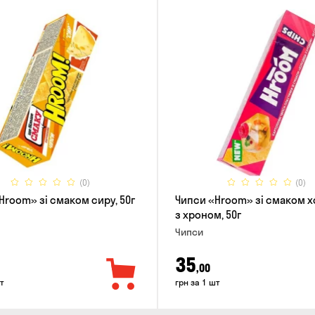
(0)
(0)
Hroom» зі смаком сиру, 50г
Чипси «Hroom» зі смаком 
з хроном, 50г
Чипси
35
,00
т
грн за 1 шт