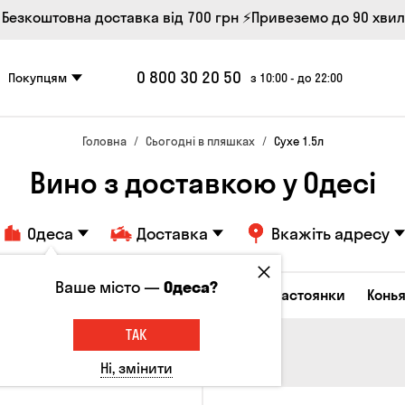
 Безкоштовна доставка від 700 грн
⚡Привеземо до 90 хви
0 800 30 20 50
Покупцям
з 10:00 - до 22:00
Головна
Сьогодні в пляшках
Сухе 1.5л
Вино з доставкою у Одесі
Одеса
Доставка
Вкажіть адресу
Ваше місто —
Одеса?
октейлі
Горілка
Соджу
Лікери та настоянки
Конья
ТАК
Ні, змінити