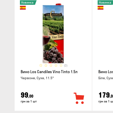
Новинка
Новинка
(0)
Вино Los Candiles Vino Tinto 1.5л
Вино Los
Червоне, Сухе, 11.5°
Біле, Сух
99
179
,00
,0
грн за 1 шт
грн за 1 ш