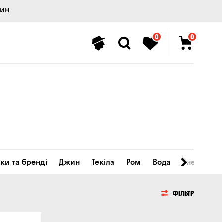
лин
0
0
ки та бренді
Джин
Текіла
Ром
Вода
Енергетичн
ФІЛЬТР