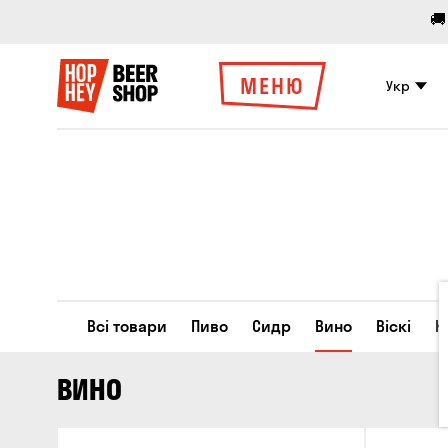
🚚
МЕНЮ
Укр
Всі товари
Пиво
Сидр
Вино
Віскі
К
ВИНО