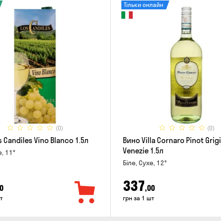
Тільки онлайн
(0)
(0)
 Candiles Vino Blanco 1.5л
Вино Villa Cornaro Pinot Grigi
Venezie 1.5л
е, 11°
Біле, Сухе, 12°
337
0
,00
т
грн за 1 шт