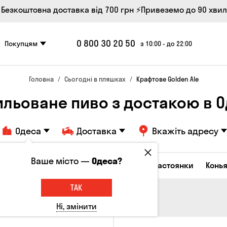
 Безкоштовна доставка від 700 грн
⚡Привеземо до 90 хви
0 800 30 20 50
Покупцям
з 10:00 - до 22:00
Головна
Сьогодні в пляшках
Крафтове Golden Ale
ильоване пиво з достакою в О
Одеса
Доставка
Вкажіть адресу
Ваше місто —
Одеса?
октейлі
Горілка
Соджу
Лікери та настоянки
Конья
ТАК
Ні, змінити