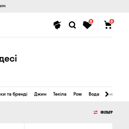
лин
0
0
десі
ки та бренді
Джин
Текіла
Ром
Вода
Енергетичн
ФІЛЬТР