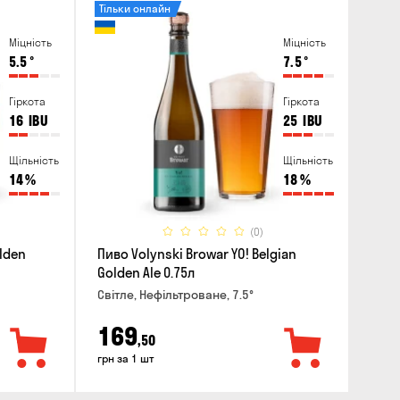
Тільки онлайн
Міцність
Міцність
5.5
°
7.5
°
Гіркота
Гіркота
16
IBU
25
IBU
Щільність
Щільність
14
%
18
%
(0)
lden
Пиво Volynski Browar YO! Belgian
Golden Ale 0.75л
Світле, Нефільтроване, 7.5°
169
,50
грн за 1 шт