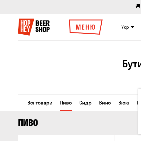
🚚
МЕНЮ
Укр
Бут
Всі товари
Пиво
Сидр
Вино
Віскі
К
ПИВО