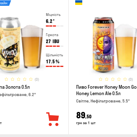
лайн
Міцність
6.2
°
Гіркота
27
IBU
Щільність
17.5
%
(0)
(0)
па Золота 0.5л
Пиво Forever Honey Moon Go
Honey Lemon Ale 0.5л
ефільтроване, 6.2°
Світле, Нефільтроване, 5.5°
89
,50
т
грн за 1 шт