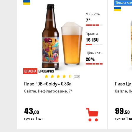
Тільки он
Міцність
7
°
Гіркота
16
IBU
Щільність
20
%
(30)
Пиво FDB «Goldy» 0.33л
Пиво Ци
Світле, Нефільтроване, 7°
Світле, Н
43
99
,00
,50
грн за 1 шт
грн за 1 ш