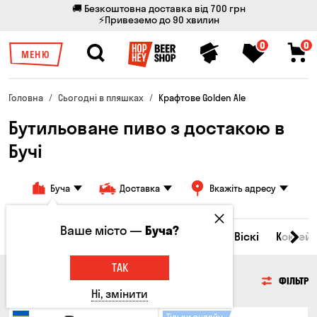
🚚 Безкоштовна доставка від 700 грн
⚡Привеземо до 90 хвилин
0
0
МЕНЮ
Головна
Сьогодні в пляшках
Крафтове Golden Ale
Бутильоване пиво з достакою в
Бучі
Буча
Доставка
Вкажіть адресу
Ваше місто —
Буча?
Всі товари
Пиво
Сидр
Вино
Віскі
Коктейл
ТАК
ПИВО
ФІЛЬТР
Ні, змінити
Тільки онлайн