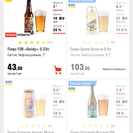
Міцність
Міцність
7
°
6.2
°
Гіркота
Гіркота
16
IBU
27
IBU
Щільність
Щільність
20
%
17.5
%
(30)
(0)
Пиво FDB «Goldy» 0.33л
Пиво Ципа Золота 0.5л
Світле, Нефільтроване, 7°
Світле, Нефільтроване, 6.2°
43
103
,00
,00
Немає в наявності
грн за 1 шт
грн за 1 шт
Тільки онлайн
Міцність
Міцність
5.5
°
7.5
°
Гіркота
Гіркота
16
IBU
25
IBU
Щільність
Щільність
14
%
18
%
(0)
(0)
Пиво Forever Honey Moon
Пиво Volynski Browar YO!