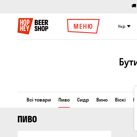
🚚
МЕНЮ
Укр
Бут
Всі товари
Пиво
Сидр
Вино
Віскі
К
ПИВО