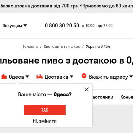
 Безкоштовна доставка від 700 грн
⚡Привеземо до 90 хви
0 800 30 20 50
Покупцям
з 10:00 - до 22:00
Головна
Сьогодні в пляшках
Україна 0.45л
ильоване пиво з достакою в О
Одеса
Доставка
Вкажіть адресу
Ваше місто —
Одеса?
октейлі
Горілка
Соджу
Лікери та настоянки
Конья
ТАК
Ні, змінити