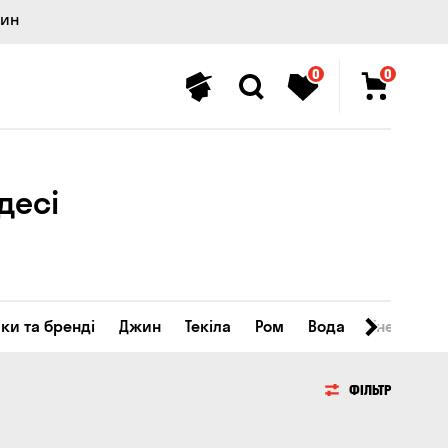
лин
0
0
десі
ки та бренді
Джин
Текіла
Ром
Вода
Енергетичн
ФІЛЬТР