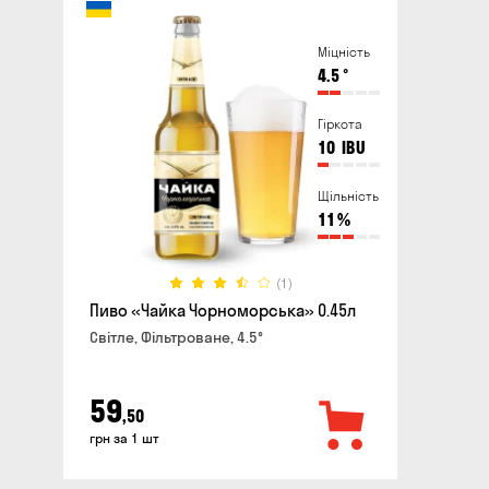
Міцність
4.5
°
Гіркота
10
IBU
Щільність
11
%
(1)
Пиво «Чайка Чорноморська» 0.45л
Світле, Фільтроване, 4.5°
59
,50
грн за 1 шт