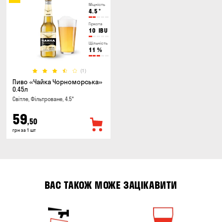
Міцність
4.5
°
Гіркота
10
IBU
Щільність
11
%
(1)
Пиво «Чайка Чорноморська»
0.45л
Світле, Фільтроване, 4.5°
59
,50
грн за 1 шт
ВАС ТАКОЖ МОЖЕ ЗАЦІКАВИТИ