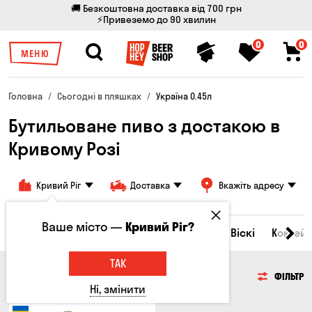
🚚 Безкоштовна доставка від 700 грн
⚡Привеземо до 90 хвилин
0
0
МЕНЮ
Головна
Сьогодні в пляшках
Україна 0.45л
Бутильоване пиво з достакою в
Кривому Розі
Кривий Ріг
Доставка
Вкажіть адресу
Ваше місто —
Кривий Ріг?
Всі товари
Пиво
Сидр
Вино
Віскі
Коктейл
ТАК
ПИВО
ФІЛЬТР
Ні, змінити