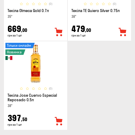
(0)
(0)
Текіла Olmeca Gold 0.7л
Текіла TE Quiero Silver 0.75л
35°
38°
669
479
,00
,00
грн за 1 шт
грн за 1 шт
Тільки онлайн
Новинка
(0)
Текіла Jose Cuervo Especial
Reposado 0.5л
38°
397
,50
грн за 1 шт