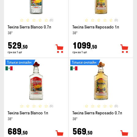
(0)
(0)
Текіла Sierra Blanco 0.7л
Текіла Sierra Reposado 1л
38°
38°
529
1099
,50
,50
грн за 1 шт
грн за 1 шт
Тільки онлайн
Тільки онлайн
(0)
(0)
Текіла Sierra Blanco 1л
Текіла Sierra Reposado 0.7л
38°
38°
689
569
,50
,50