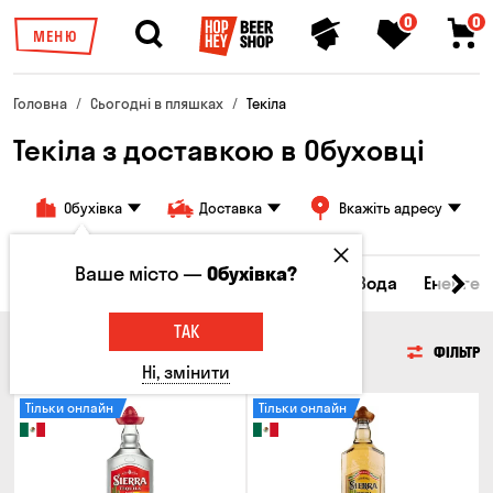
0
0
МЕНЮ
Головна
Сьогодні в пляшках
Текіла
Текіла з доставкою в Обуховці
Обухівка
Доставка
Вкажіть адресу
Ваше місто —
Обухівка?
ьяки та бренді
Джин
Текіла
Ром
Вода
Енергет
ТАК
ТЕКІЛА
ФІЛЬТР
Ні, змінити
Тільки онлайн
Тільки онлайн