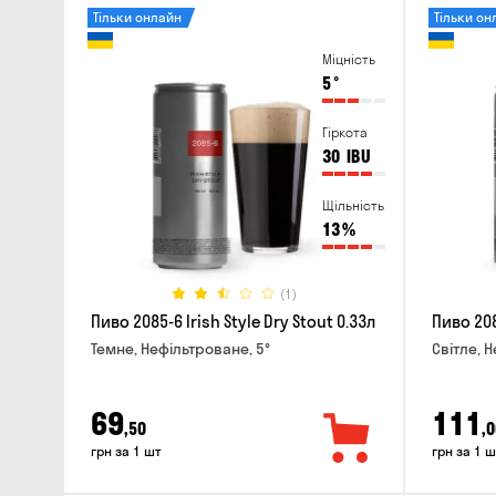
Тільки онлайн
Тільки он
Міцність
5
°
Гіркота
30
IBU
Щільність
13
%
(1)
Пиво 2085-6 Irish Style Dry Stout 0.33л
Пиво 208
Темне, Нефільтроване, 5°
Світле, 
69
111
,50
,0
грн за 1 шт
грн за 1 ш