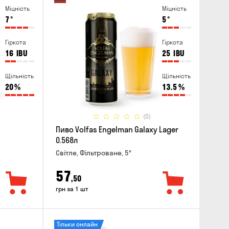
Міцність
Міцність
7
°
5
°
Гіркота
Гіркота
16
IBU
25
IBU
Щільність
Щільність
20
%
13.5
%
(0)
Пиво Volfas Engelman Galaxy Lager
0.568л
Світле, Фільтроване, 5°
57
,50
грн за 1 шт
Тільки онлайн