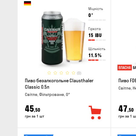
Міцність
0
°
Гіркота
15
IBU
Щільність
11.5
%
(0)
Пиво безалкогольне Clausthaler
Пиво FDB
Classic 0.5л
Світле, Н
Світле, Фільтроване, 0°
45
47
,50
,50
грн за 1 шт
грн за 1 ш