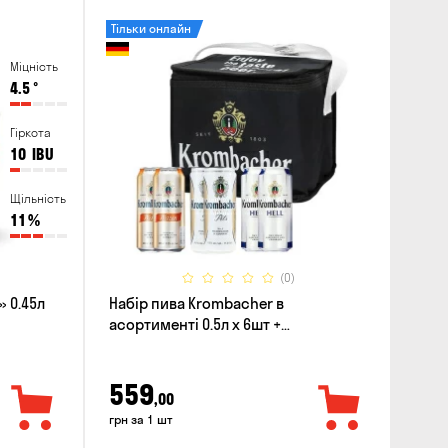
Тільки онлайн
Міцність
4.5
°
Гіркота
10
IBU
Щільність
11
%
(0)
 0.45л
Набір пива Krombacher в
асортименті 0.5л х 6шт +
термосумка
559
,00
грн за 1 шт