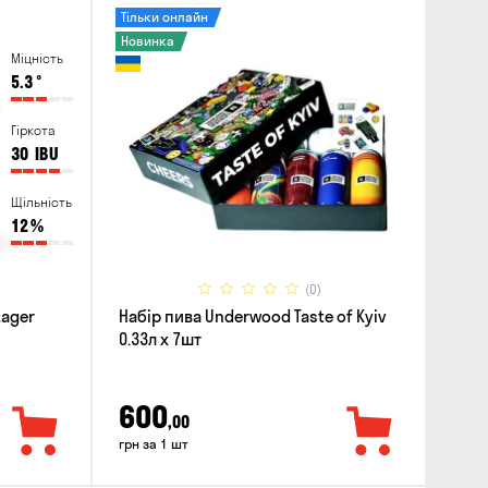
Тільки онлайн
Новинка
Міцність
5.3
°
Гіркота
30
IBU
Щільність
12
%
(0)
Lager
Набір пива Underwood Taste of Kyiv
0.33л x 7шт
600
,00
грн за 1 шт