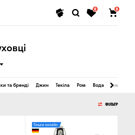
0
0
уховці
ки та бренді
Джин
Текіла
Ром
Вода
Енергетичн
ФІЛЬТР
Тільки онлайн