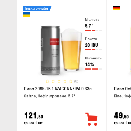
Тільки онлайн
Міцність
5.7
°
Гіркота
20
IBU
Щільність
14
%
(0)
Пиво 2085-16.1 AZACCA NEIPA 0.33л
Пиво Oet
Світле, Нефільтроване, 5.7°
Біле, Неф
121
49
,50
,50
грн за 1 шт
грн за 1 ш