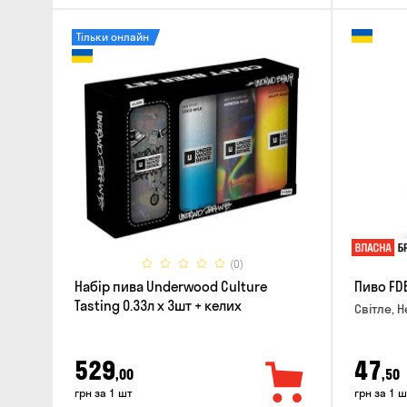
Тільки онлайн
(0)
Набір пива Underwood Culture
Пиво FD
Tasting 0.33л x 3шт + келих
Світле, Н
529
47
,00
,50
грн за 1 шт
грн за 1 ш