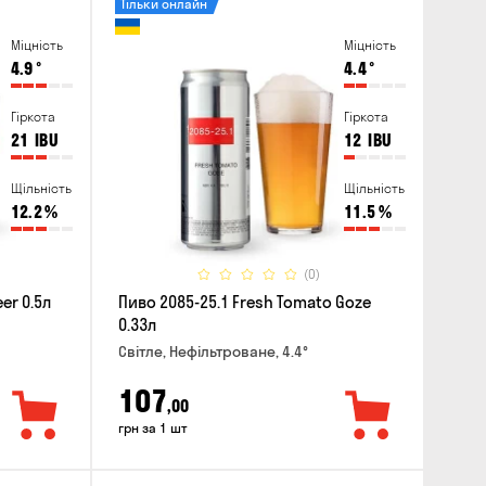
Тільки онлайн
Міцність
Міцність
4.9
°
4.4
°
Гіркота
Гіркота
21
IBU
12
IBU
Щільність
Щільність
12.2
%
11.5
%
(0)
er 0.5л
Пиво 2085-25.1 Fresh Tomato Goze
0.33л
Світле, Нефільтроване, 4.4°
107
,00
грн за 1 шт