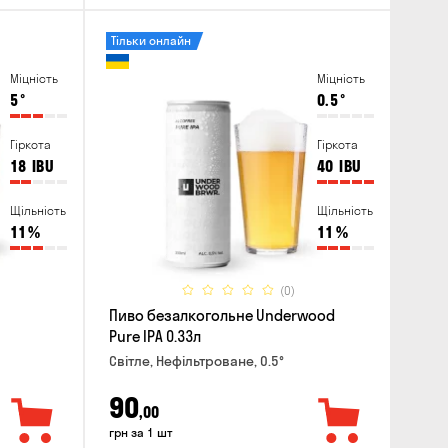
Тільки онлайн
Міцність
Міцність
5
°
0.5
°
Гіркота
Гіркота
18
IBU
40
IBU
Щільність
Щільність
11
%
11
%
(0)
Пиво безалкогольне Underwood
Pure IPA 0.33л
Світле, Нефільтроване, 0.5°
90
,00
грн за 1 шт