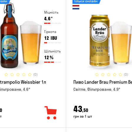
лайн
Тільки онлайн
Міцність
4.6
°
Гіркота
12
IBU
Щільність
12
%
(0)
(0)
trampolio Weissbier 1л
Пиво Lander Brau Premium Be
ільтроване, 4.6°
Світле, Фільтроване, 4.9°
43
0
,50
т
грн за 1 шт