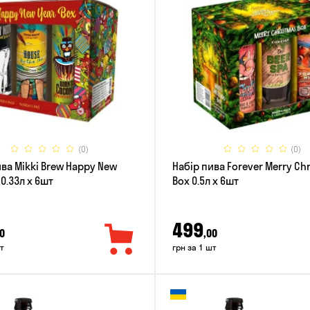
(0)
(0)
ива Mikki Brew Happy New
Набір пива Forever Merry Ch
 0.33л x 6шт
Box 0.5л x 6шт
499
0
,00
т
грн за 1 шт