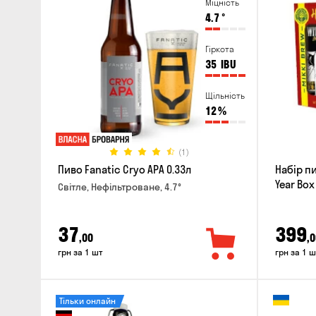
Міцність
4.7
°
Гіркота
35
IBU
Щільність
12
%
(1)
Пиво Fanatic Cryo APA 0.33л
Набір п
Year Box
Світле, Нефільтроване, 4.7°
37
399
,00
,0
грн за 1 шт
грн за 1 ш
Тільки онлайн