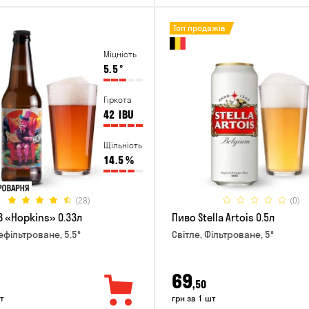
Топ продажів
Міцність
5.5
°
Гіркота
42
IBU
Щільність
14.5
%
(28)
(0)
B «Hopkins» 0.33л
Пиво Stella Artois 0.5л
ефільтроване, 5.5°
Світле, Фільтроване, 5°
69
,50
т
грн за 1 шт