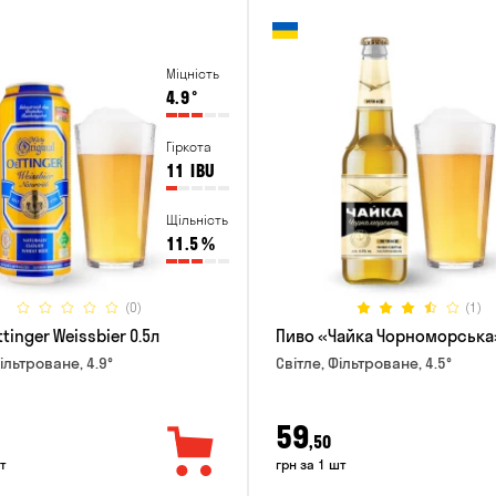
Міцність
4.9
°
Гіркота
11
IBU
Щільність
11.5
%
(0)
(1)
tinger Weissbier 0.5л
Пиво «Чайка Чорноморська»
ільтроване, 4.9°
Світле, Фільтроване, 4.5°
59
,50
т
грн за 1 шт