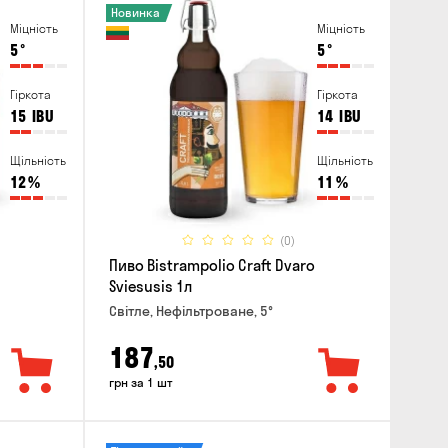
Новинка
Міцність
Міцність
5
°
5
°
Гіркота
Гіркота
15
IBU
14
IBU
Щільність
Щільність
12
%
11
%
(0)
Пиво Bistrampolio Craft Dvaro
Sviesusis 1л
Світле, Нефільтроване, 5°
187
,50
грн за 1 шт