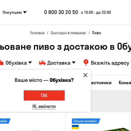
0 800 30 20 50
Покупцям
з 10:00 - до 22:00
Головна
Сьогодні в пляшках
Пиво
ьоване пиво з достакою в Об
Обухівка
Доставка
Вкажіть адресу
Ваше місто —
Обухівка?
октейлі
Горілка
Соджу
Лікери та настоянки
Конья
ТАК
Ні, змінити
лайн
Тільки онлайн