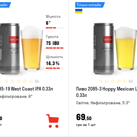
лайн
Тільки онлайн
Міцність
6
°
Гіркота
75
IBU
Щільність
14.3
%
(0)
(0)
5-19 West Coast IPA 0.33л
Пиво 2085-3 Hoppy Mexican 
0.33л
Нефільтроване, 6°
Світле, Нефільтроване, 5.3°
69
0
,50
т
грн за 1 шт