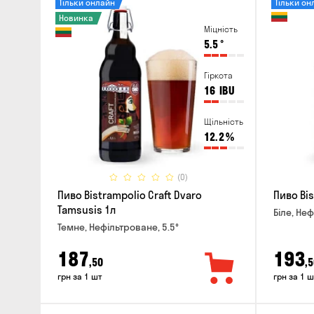
Тільки онлайн
Тільки он
Новинка
Міцність
5.5
°
Гіркота
16
IBU
Щільність
12.2
%
(0)
Пиво Bistrampolio Craft Dvaro
Пиво Bis
Tamsusis 1л
Біле, Неф
Темне, Нефільтроване, 5.5°
187
193
,50
,5
грн за 1 шт
грн за 1 ш