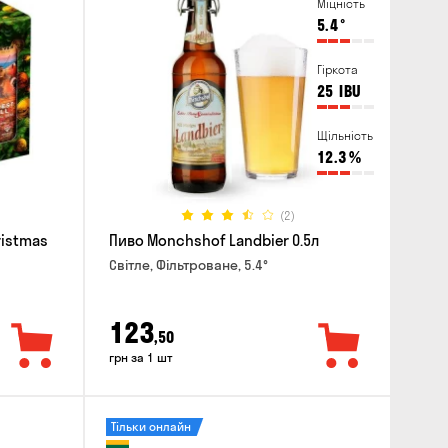
Міцність
5.4
°
Гіркота
25
IBU
Щільність
12.3
%
(2)
ristmas
Пиво Monchshof Landbier 0.5л
Світле, Фільтроване, 5.4°
123
,50
грн за 1 шт
Тільки онлайн