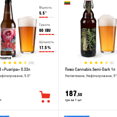
Міцність
5.5
°
Гіркота
60
IBU
Щільність
17.5
%
(26)
(3)
 «Puaripa» 0.33л
Пиво Cannabis Semi-Dark 1л
ефільтроване, 5.5°
Напівтемне, Нефільтроване, 5°
187
,50
т
грн за 1 шт