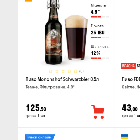
Міцність
4.9
°
Гіркота
25
IBU
Щільність
12
%
(0)
Пиво Monchshof Schwarzbier 0.5л
Пиво FDB
Темне, Фільтроване, 4.9°
Світле, Н
125
43
,50
,00
грн за 1 шт
грн за 1 ш
Тільки онлайн