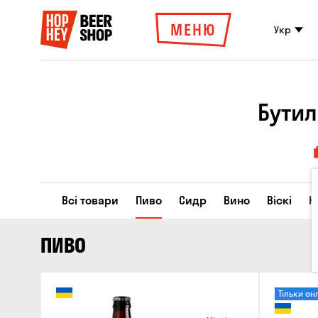
МЕНЮ
Укр
Бутил
Всі товари
Пиво
Сидр
Вино
Віскі
К
ПИВО
Тільки он