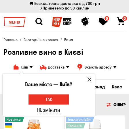
🚚 Безкоштовна доставка від 700 грн
⚡Привеземо до 90 хвилин
0
0
МЕНЮ
Головна
Сьогодні на кранах
Вино
Розливне вино в Києві
Київ
Доставка
Вкажіть адресу
Ваше місто —
Київ?
Всі товари
Пиво
Сидр
Вино
Лимонад
Квас
ТАК
ВИНО
ФІЛЬТР
Ні, змінити
Новинка
Тільки онлайн
Новинка