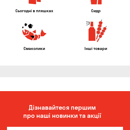
Сьогодні в пляшках
Сидр
Смаколики
Інші товари
Дізнавайтеся першим
про наші новинки та акції