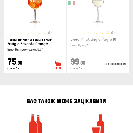
(0)
(0)
Напій винний газований
Вино Pinot Grigio Puglia IGT
Fruigio Frizante Orange
Біле, Сухе, 12°
Біле, Напівсолодке, 6.7°
75
99
,90
,00
Немає в наявності
грн за 1 кг
грн за 1 кг
ВАС ТАКОЖ МОЖЕ ЗАЦІКАВИТИ