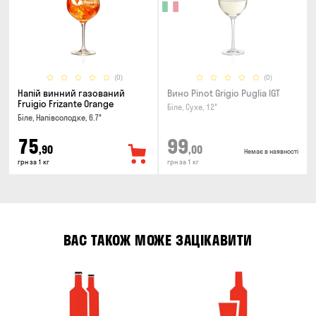
(0)
(0)
Напій винний газований
Вино Pinot Grigio Puglia IGT
Fruigio Frizante Orange
Біле, Сухе, 12°
Біле, Напівсолодке, 6.7°
75
99
,90
,00
Немає в наявності
грн за 1 кг
грн за 1 кг
ВАС ТАКОЖ МОЖЕ ЗАЦІКАВИТИ