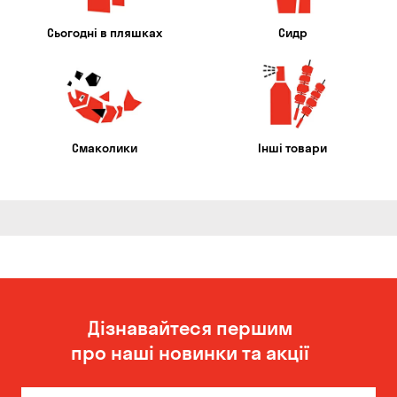
Сьогодні в пляшках
Сидр
Смаколики
Інші товари
Дізнавайтеся першим
про наші новинки та акції