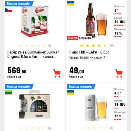
Тільки онлайн
Міцність
5
°
Гіркота
30
IBU
Щільність
12
%
(0)
(30)
Набір пива Budweiser Budvar
Пиво FDB «L.APA» 0.33л
Original 0.5л х 4шт + келих
Світле, Нефільтроване, 5°
0.33л
569
49
,50
,00
грн за 1 шт
грн за 1 шт
Тільки онлайн
Тільки онлайн
Міцність
4.6
°
Гіркота
15
IBU
Щільність
12
%
(0)
(0)