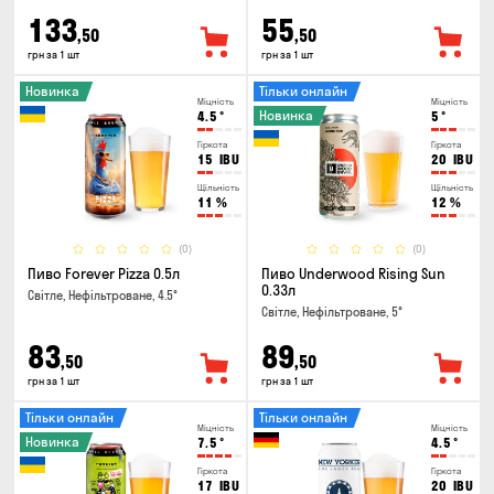
133
55
,50
,50
грн за 1 шт
грн за 1 шт
Новинка
Тільки онлайн
Міцність
Міцність
Новинка
4.5
°
5
°
Гіркота
Гіркота
15
IBU
20
IBU
Щільність
Щільність
11
%
12
%
(0)
(0)
Пиво Forever Pizza 0.5л
Пиво Underwood Rising Sun
0.33л
Світле, Нефільтроване, 4.5°
Світле, Нефільтроване, 5°
83
89
,50
,50
грн за 1 шт
грн за 1 шт
Тільки онлайн
Тільки онлайн
Міцність
Міцність
Новинка
7.5
°
4.5
°
Гіркота
Гіркота
17
IBU
20
IBU