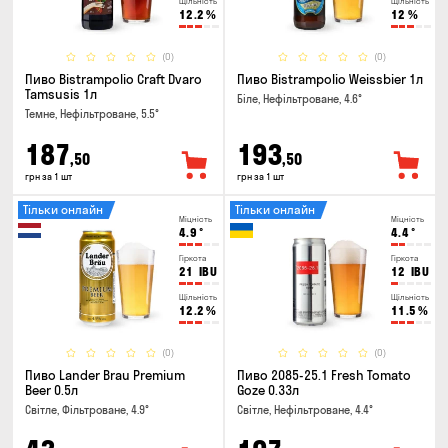
Щільність
Щільність
12.2
%
12
%
(0)
(0)
Пиво Bistrampolio Craft Dvaro
Пиво Bistrampolio Weissbier 1л
Tamsusis 1л
Біле, Нефільтроване, 4.6°
Темне, Нефільтроване, 5.5°
187
193
,50
,50
грн за 1 шт
грн за 1 шт
Тільки онлайн
Тільки онлайн
Міцність
Міцність
4.9
°
4.4
°
Гіркота
Гіркота
21
IBU
12
IBU
Щільність
Щільність
12.2
%
11.5
%
(0)
(0)
Пиво Lander Brau Premium
Пиво 2085-25.1 Fresh Tomato
Beer 0.5л
Goze 0.33л
Світле, Фільтроване, 4.9°
Світле, Нефільтроване, 4.4°