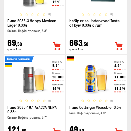
12
%
(0)
(0)
Пиво 2085-3 Hoppy Mexican
Набір пива Underwood Taste
Lager 0.33л
of Kyiv 0.33л x 7шт
Світле, Нефільтроване, 5.3°
69
663
,50
,50
грн за 1 шт
грн за 1 шт
Тільки онлайн
Міцність
Міцність
5.7
°
4.9
°
Гіркота
Гіркота
20
IBU
11
IBU
Щільність
Щільність
14
%
11.5
%
(0)
(0)
Пиво 2085-16.1 AZACCA NEIPA
Пиво Oettinger Weissbier 0.5л
0.33л
Біле, Нефільтроване, 4.9°
Світле, Нефільтроване, 5.7°
121
49
,50
,50