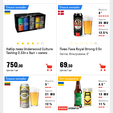
Тільки онлайн
Тільки онлайн
Міцність
8
°
Гіркота
25
IBU
Щільність
12.5
%
(1)
(0)
Набір пива Underwood Culture
Пиво Faxe Royal Strong 0.5л
Tasting 0.33л x 9шт + келих
Світле, Фільтроване, 8°
750
69
,00
,50
грн за 1 шт
грн за 1 шт
Тільки онлайн
Топ продажів
Міцність
Міцність
5
°
4.5
°
Гіркота
Гіркота
21
IBU
13
IBU
Щільність
Щільність
12
%
11
%