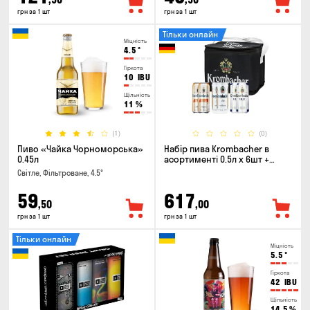
грн за 1 шт
грн за 1 шт
Тільки онлайн
Міцність
4.5
°
Гіркота
10
IBU
Щільність
11
%
(1)
(0)
Пиво «Чайка Чорноморська»
Набір пива Krombacher в
0.45л
асортименті 0.5л х 6шт +
термосумка
Світле, Фільтроване, 4.5°
59
617
,50
,00
грн за 1 шт
грн за 1 шт
Тільки онлайн
Міцність
5.5
°
Гіркота
42
IBU
Щільність
14.5
%