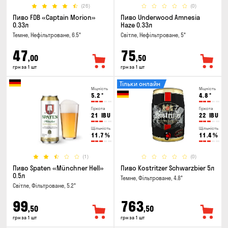
(26)
(0)
Пиво FDB «Captain Morion»
Пиво Underwood Amnesia
0.33л
Haze 0.33л
Темне, Нефільтроване, 6.5°
Світле, Нефільтроване, 5°
47
75
,00
,50
грн за 1 шт
грн за 1 шт
Тільки онлайн
Міцність
Міцність
5.2
°
4.8
°
Гіркота
Гіркота
21
IBU
22
IBU
Щільність
Щільність
11.7
%
11.4
%
(1)
(0)
Пиво Spaten «Münchner Hell»
Пиво Kostritzer Schwarzbier 5л
0.5л
Темне, Фільтроване, 4.8°
Світле, Фільтроване, 5.2°
99
763
,50
,50
грн за 1 шт
грн за 1 шт