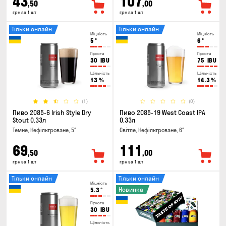
43
107
,50
,00
грн за 1 шт
грн за 1 шт
Тільки онлайн
Тільки онлайн
Міцність
Міцність
5
°
6
°
Гіркота
Гіркота
30
IBU
75
IBU
Щільність
Щільність
13
%
14.3
%
(1)
(0)
Пиво 2085-6 Irish Style Dry
Пиво 2085-19 West Coast IPA
Stout 0.33л
0.33л
Темне, Нефільтроване, 5°
Світле, Нефільтроване, 6°
69
111
,50
,00
грн за 1 шт
грн за 1 шт
Тільки онлайн
Тільки онлайн
Міцність
Новинка
5.3
°
Гіркота
30
IBU
Щільність