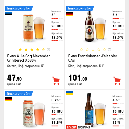
Тільки онлайн
Тільки онлайн
Міцність
Міцність
5
°
5.1
°
Гіркота
Гіркота
20
IBU
18
IBU
Щільність
Щільність
12.5
%
12.5
%
(1)
(0)
Пиво A. Le Coq Alexander
Пиво Franziskaner Weissbier
Unfiltered 0.568л
0.5л
Світле, Нефільтроване, 5°
Біле, Нефільтроване, 5.1°
47
101
,50
,00
грн за 1 шт
грн за 1 шт
Тільки онлайн
Міцність
Міцність
0.25
°
4.5
°
Гіркота
Гіркота
15
IBU
13
IBU
Щільність
Щільність
11.5
%
12
%