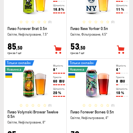
Щільність
Щільність
16.8
%
11
%
(0)
(0)
Пиво Forever Brat 0.5л
Пиво New Yorker 0.5л
Світле, Нефільтроване, 7.5°
Світле, Фільтроване, 4.5°
85
53
,50
,50
грн за 1 шт
грн за 1 шт
Тільки онлайн
Тільки онлайн
Міцність
Міцність
Новинка
Новинка
8
°
4
°
Гіркота
Гіркота
60
IBU
8
IBU
Щільність
Щільність
20
%
10
%
(0)
(0)
Пиво Volynski Browar Twelve
Пиво Forever Bones 0.5л
0.5л
Світле, Нефільтроване, 4°
Світле, Нефільтроване, 8°