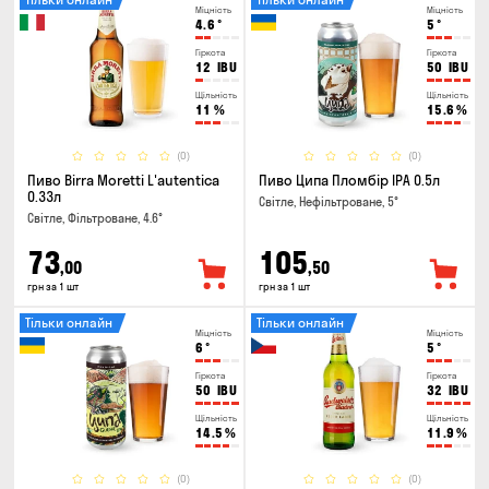
Міцність
Міцність
4.6
°
5
°
Гіркота
Гіркота
12
IBU
50
IBU
Щільність
Щільність
11
%
15.6
%
(0)
(0)
Пиво Birra Moretti L'autentica
Пиво Ципа Пломбір IPA 0.5л
0.33л
Світле, Нефільтроване, 5°
Світле, Фільтроване, 4.6°
73
105
,00
,50
грн за 1 шт
грн за 1 шт
Тільки онлайн
Тільки онлайн
Міцність
Міцність
6
°
5
°
Гіркота
Гіркота
50
IBU
32
IBU
Щільність
Щільність
14.5
%
11.9
%
(0)
(0)