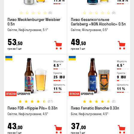
11.8
%
10.8
%
(0)
(0)
Пиво Mecklenburger Weisbier
Пиво безалкогольне
0.5л
Carlsberg «NON Alcoholic» 0.5л
Світле, Нефільтроване, 5.1°
Світле, Фільтроване, 0.5°
53
49
,50
,50
грн за 1 шт
грн за 1 шт
Міцність
Міцність
4.5
°
4.5
°
Гіркота
Гіркота
25
IBU
9
IBU
Щільність
Щільність
11
%
11
%
(27)
(2)
Пиво FDB «Hippie Pils» 0.33л
Пиво Fanatic Blanche 0.33л
Світле, Нефільтроване, 4.5°
Біле, Нефільтроване, 4.5°
43
37
,00
,00
грн за 1 шт
грн за 1 шт