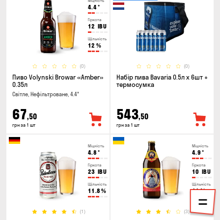
Міцність
4.4
°
Гіркота
12
IBU
Щільність
12
%
(0)
(0)
Пиво Volynski Browar «Amber»
Набір пива Bavaria 0.5л х 6шт +
0.35л
термосумка
Світле, Нефільтроване, 4.4°
67
543
,50
,50
грн за 1 шт
грн за 1 шт
Міцність
Міцність
4.8
°
4.9
°
Гіркота
Гіркота
23
IBU
10
IBU
Щільність
Щільність
11.8
%
11
%
(1)
(3)