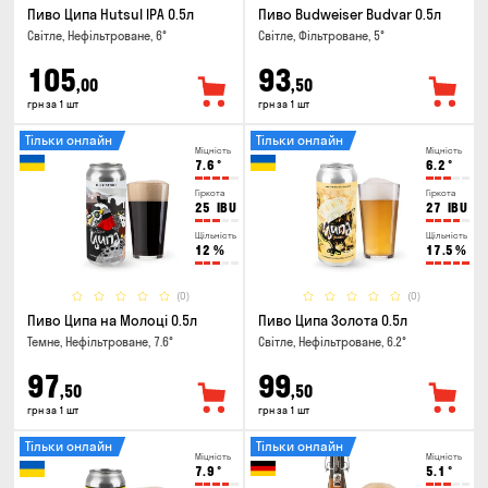
Пиво Ципа Hutsul IPA 0.5л
Пиво Budweiser Budvar 0.5л
Світле, Нефільтроване, 6°
Світле, Фільтроване, 5°
105
93
,00
,50
грн за 1 шт
грн за 1 шт
Тільки онлайн
Тільки онлайн
Міцність
Міцність
7.6
°
6.2
°
Гіркота
Гіркота
25
IBU
27
IBU
Щільність
Щільність
12
%
17.5
%
(0)
(0)
Пиво Ципа на Молоці 0.5л
Пиво Ципа Золота 0.5л
Темне, Нефільтроване, 7.6°
Світле, Нефільтроване, 6.2°
97
99
,50
,50
грн за 1 шт
грн за 1 шт
Тільки онлайн
Тільки онлайн
Міцність
Міцність
7.9
°
5.1
°