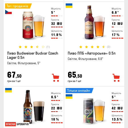
Топ продажів
Міцність
Міцність
5
°
6.8
°
Гіркота
Гіркота
32
IBU
12
IBU
Щільність
Щільність
11.9
%
17
%
(1)
(3)
Пиво Budweiser Budvar Czech
Пиво ППБ «Авторське» 0.5л
Lager 0.5л
Світле, Фільтроване, 6.8°
Світле, Фільтроване, 5°
67
65
,50
,50
грн за 1 шт
грн за 1 шт
Тільки онлайн
Міцність
Міцність
6.5
°
5
°
Гіркота
Гіркота
22
IBU
42
IBU
Щільність
Щільність
18
%
13.5
%