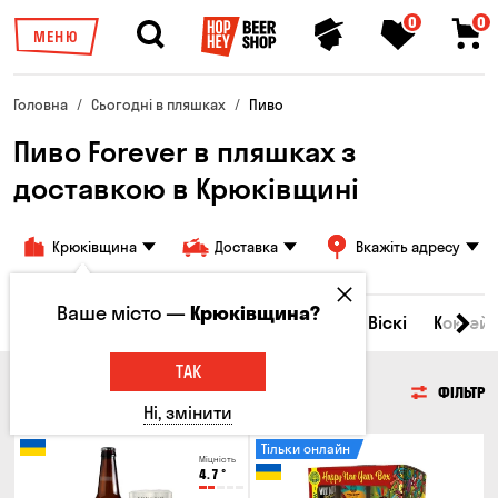
0
0
МЕНЮ
Головна
Сьогодні в пляшках
Пиво
Пиво Forever в пляшках з
доставкою в Крюківщині
Крюківщина
Доставка
Вкажіть адресу
Ваше місто —
Крюківщина?
Всі товари
Пиво
Сидр
Вино
Віскі
Коктейл
ТАК
ПИВО
ФІЛЬТР
Ні, змінити
Тільки онлайн
Міцність
4.7
°