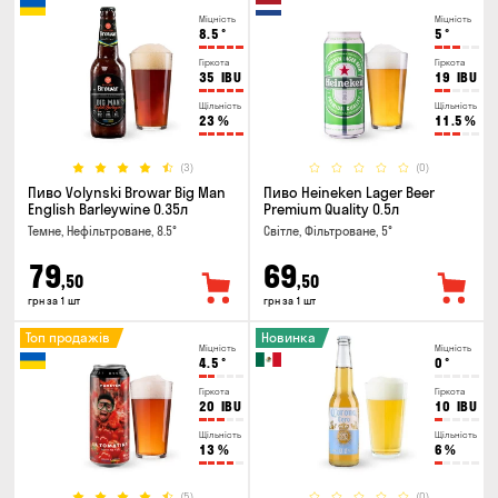
Міцність
Міцність
8.5
°
5
°
Гіркота
Гіркота
35
IBU
19
IBU
Щільність
Щільність
23
%
11.5
%
(3)
(0)
Пиво Volynski Browar Big Man
Пиво Heineken Lager Beer
English Barleywine 0.35л
Premium Quality 0.5л
Темне, Нефільтроване, 8.5°
Світле, Фільтроване, 5°
79
69
,50
,50
грн за 1 шт
грн за 1 шт
Топ продажів
Новинка
Міцність
Міцність
4.5
°
0
°
Гіркота
Гіркота
20
IBU
10
IBU
Щільність
Щільність
13
%
6
%
(5)
(0)