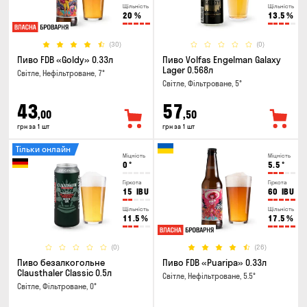
Щільність
Щільність
20
%
13.5
%
(30)
(0)
Пиво FDB «Goldy» 0.33л
Пиво Volfas Engelman Galaxy
Lager 0.568л
Світле, Нефільтроване, 7°
Світле, Фільтроване, 5°
43
57
,00
,50
грн за 1 шт
грн за 1 шт
Тільки онлайн
Міцність
Міцність
0
°
5.5
°
Гіркота
Гіркота
15
IBU
60
IBU
Щільність
Щільність
11.5
%
17.5
%
(0)
(26)
Пиво безалкогольне
Пиво FDB «Puaripa» 0.33л
Clausthaler Classic 0.5л
Світле, Нефільтроване, 5.5°
Світле, Фільтроване, 0°