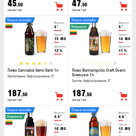
45
47
,50
,50
грн за 1 шт
грн за 1 шт
Тільки онлайн
Тільки онлайн
Міцність
Міцність
Новинка
5
°
5
°
Гіркота
Гіркота
15
IBU
14
IBU
Щільність
Щільність
12
%
11
%
(3)
(0)
Пиво Cannabis Semi-Dark 1л
Пиво Bistrampolio Craft Dvaro
Sviesusis 1л
Напівтемне, Нефільтроване, 5°
Світле, Нефільтроване, 5°
187
187
,50
,50
грн за 1 шт
грн за 1 шт
Тільки онлайн
Тільки онлайн
Міцність
Міцність
Новинка
5.5
°
4.6
°
Гіркота
Гіркота
16
IBU
12
IBU