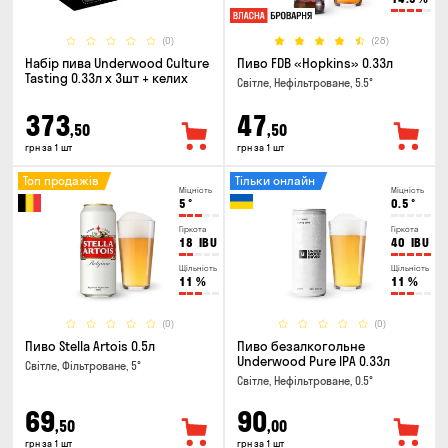
(0)
(28)
Набір пива Underwood Culture
Пиво FDB «Hopkins» 0.33л
Tasting 0.33л x 3шт + келих
Світле, Нефільтроване, 5.5°
373
47
,50
,50
грн за 1 шт
грн за 1 шт
Топ продажів
Тільки онлайн
Міцність
Міцність
5
°
0.5
°
Гіркота
Гіркота
18
IBU
40
IBU
Щільність
Щільність
11
%
11
%
(0)
(0)
Пиво Stella Artois 0.5л
Пиво безалкогольне
Underwood Pure IPA 0.33л
Світле, Фільтроване, 5°
Світле, Нефільтроване, 0.5°
69
90
,50
,00
грн за 1 шт
грн за 1 шт