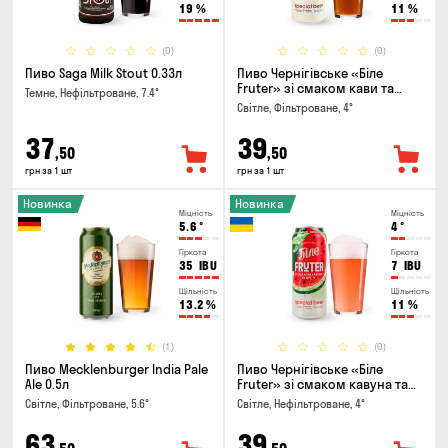
19
%
11
%
(0)
(0)
Пиво Saga Milk Stout 0.33л
Пиво Чернігівське «Біле
Fruter» зі смаком кави та
Темне, Нефільтроване, 7.4°
апельсину 0.5л
Світле, Фільтроване, 4°
37
39
,50
,50
грн за 1 шт
грн за 1 шт
Новинка
Новинка
Міцність
Міцність
5.6
°
4
°
Гіркота
Гіркота
35
IBU
7
IBU
Щільність
Щільність
13.2
%
11
%
(1)
(0)
Пиво Mecklenburger India Pale
Пиво Чернігівське «Біле
Ale 0.5л
Fruter» зі смаком кавуна та
м'яти 0.5л
Світле, Фільтроване, 5.6°
Світле, Нефільтроване, 4°
63
39