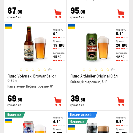
87
95
,00
,00
грн за 1 шт
грн за 1 шт
Міцність
Міцність
6
°
5.1
°
Гіркота
Гіркота
15
IBU
26
IBU
Щільність
Щільність
15
%
12
%
(0)
(0)
Пиво Volynski Browar Sailor
Пиво AltMuller Original 0.5л
0.35л
Світле, Фільтроване, 5.1°
Напівтемне, Нефільтроване, 6°
69
39
,50
,50
грн за 1 шт
грн за 1 шт
Новинка
Тільки онлайн
Міцність
Міцність
Новинка
4.7
°
5.5
°
Гіркота
Гіркота