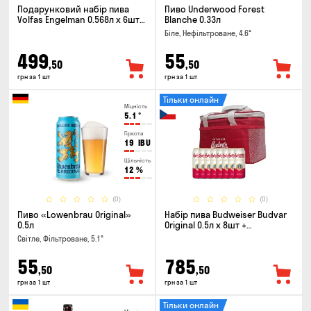
Подарунковий набір пива
Пиво Underwood Forest
Volfas Engelman 0.568л x 6шт +
Blanche 0.33л
келих 0.568л
Біле, Нефільтроване, 4.6°
499
55
,50
,50
грн за 1 шт
грн за 1 шт
Тільки онлайн
Міцність
5.1
°
Гіркота
19
IBU
Щільність
12
%
(0)
(0)
Пиво «Lowenbrau Original»
Набір пива Budweiser Budvar
0.5л
Original 0.5л х 8шт +
термосумка
Світле, Фільтроване, 5.1°
55
785
,50
,50
грн за 1 шт
грн за 1 шт
Тільки онлайн