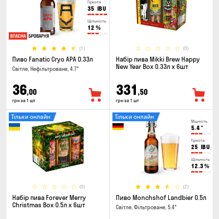
Гіркота
35
IBU
Щільність
12
%
(1)
(0)
Пиво Fanatic Cryo APA 0.33л
Набір пива Mikki Brew Happy
New Year Box 0.33л x 6шт
Світле, Нефільтроване, 4.7°
36
331
,00
,50
грн за 1 шт
грн за 1 шт
Тільки онлайн
Тільки онлайн
Міцність
5.4
°
Гіркота
25
IBU
Щільність
12.3
%
(0)
(2)
Набір пива Forever Merry
Пиво Monchshof Landbier 0.5л
Christmas Box 0.5л x 6шт
Світле, Фільтроване, 5.4°