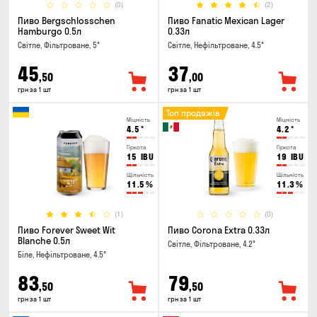
(0)
(2)
Пиво Bergschlosschen
Пиво Fanatic Mexican Lager
Hamburgo 0.5л
0.33л
Світле, Фільтроване, 5°
Світле, Нефільтроване, 4.5°
45
37
,50
,00
грн за 1 шт
грн за 1 шт
Топ продажів
Міцність
Міцність
4.5
°
4.2
°
Гіркота
Гіркота
15
IBU
19
IBU
Щільність
Щільність
11.5
%
11.3
%
(1)
(0)
Пиво Forever Sweet Wit
Пиво Corona Extra 0.33л
Blanche 0.5л
Світле, Фільтроване, 4.2°
Біле, Нефільтроване, 4.5°
83
79
,50
,50
грн за 1 шт
грн за 1 шт