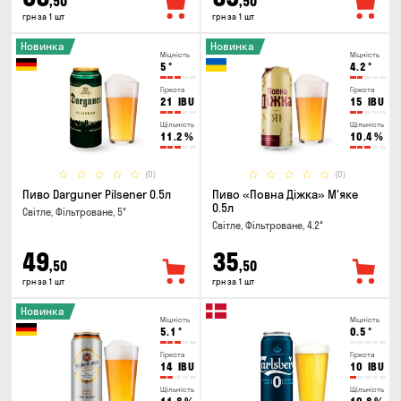
,50
,50
грн за 1 шт
грн за 1 шт
Новинка
Новинка
Міцність
Міцність
5
°
4.2
°
Гіркота
Гіркота
21
IBU
15
IBU
Щільність
Щільність
11.2
%
10.4
%
(0)
(0)
Пиво Darguner Pilsener 0.5л
Пиво «Повна Діжка» М'яке
0.5л
Світле, Фільтроване, 5°
Світле, Фільтроване, 4.2°
49
35
,50
,50
грн за 1 шт
грн за 1 шт
Новинка
Міцність
Міцність
5.1
°
0.5
°
Гіркота
Гіркота
14
IBU
10
IBU
Щільність
Щільність