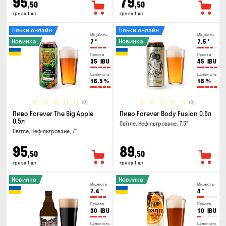
95
79
,50
,50
грн за 1 шт
грн за 1 шт
Тільки онлайн
Тільки онлайн
Міцність
Міцність
Новинка
Новинка
7
°
7.5
°
Гіркота
Гіркота
35
IBU
45
IBU
Щільність
Щільність
16.5
%
18
%
(0)
(0)
Пиво Forever The Big Apple
Пиво Forever Body Fusion 0.5л
0.5л
Світле, Нефільтроване, 7.5°
Світле, Нефільтроване, 7°
95
89
,50
,50
грн за 1 шт
грн за 1 шт
Новинка
Новинка
Міцність
Міцність
7.4
°
4
°
Гіркота
Гіркота
30
IBU
10
IBU
Щільність
Щільність