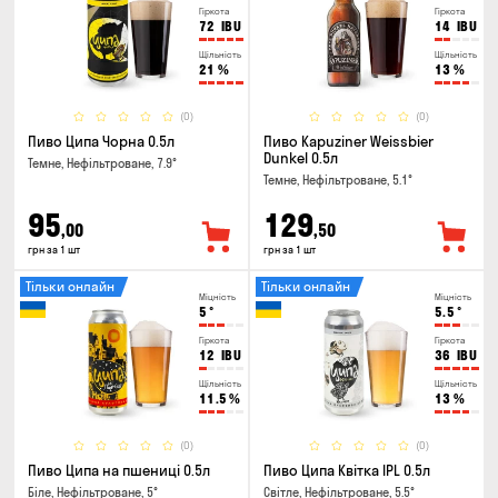
Гіркота
Гіркота
72
IBU
14
IBU
Щільність
Щільність
21
%
13
%
(0)
(0)
Пиво Ципа Чорна 0.5л
Пиво Kapuziner Weissbier
Dunkel 0.5л
Темне, Нефільтроване, 7.9°
Темне, Нефільтроване, 5.1°
95
129
,00
,50
грн за 1 шт
грн за 1 шт
Тільки онлайн
Тільки онлайн
Міцність
Міцність
5
°
5.5
°
Гіркота
Гіркота
12
IBU
36
IBU
Щільність
Щільність
11.5
%
13
%
(0)
(0)
Пиво Ципа на пшениці 0.5л
Пиво Ципа Квітка IPL 0.5л
Біле, Нефільтроване, 5°
Світле, Нефільтроване, 5.5°