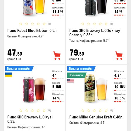
8
IBU
35
IBU
Щільність
Щільність
11.5
%
14
%
(0)
(0)
Пиво Pabst Blue Ribbon 0.5л
Пиво SHO Brewery ШО Sukhoy
Cherniy 0.33л
Світле, Фільтроване, 4.7°
Темне, Нефільтроване, 5.5°
47
79
,50
,50
грн за 1 шт
грн за 1 шт
Тільки онлайн
Тільки онлайн
Міцність
Міцність
Новинка
4
°
4.7
°
Гіркота
Гіркота
5
IBU
10
IBU
Щільність
Щільність
14
%
10.5
%
(0)
(0)
Пиво SHO Brewery ШО Kysil
Пиво Miller Genuine Draft 0.48л
0.33л
Світле, Фільтроване, 4.7°
Світле, Нефільтроване, 4°