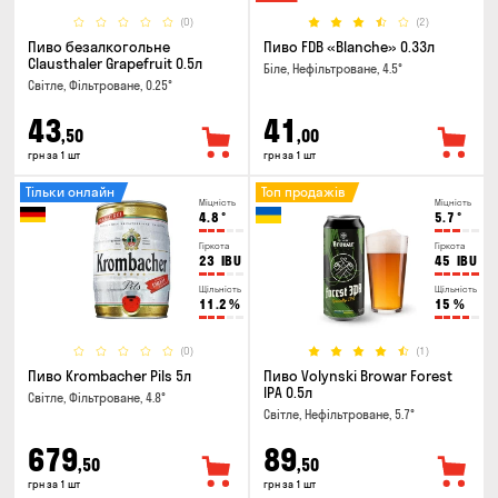
(0)
(2)
Пиво безалкогольне
Пиво FDB «Blanche» 0.33л
Clausthaler Grapefruit 0.5л
Біле, Нефільтроване, 4.5°
Світле, Фільтроване, 0.25°
43
41
,50
,00
грн за 1 шт
грн за 1 шт
Тільки онлайн
Топ продажів
Міцність
Міцність
4.8
°
5.7
°
Гіркота
Гіркота
23
IBU
45
IBU
Щільність
Щільність
11.2
%
15
%
(0)
(1)
Пиво Krombacher Pils 5л
Пиво Volynski Browar Forest
IPA 0.5л
Світле, Фільтроване, 4.8°
Світле, Нефільтроване, 5.7°
679
89
,50
,50
грн за 1 шт
грн за 1 шт