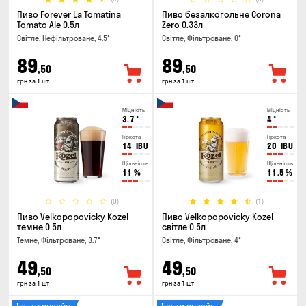
Пиво Forever La Tomatina
Пиво безалкогольне Corona
Tomato Ale 0.5л
Zero 0.33л
Світле, Нефільтроване, 4.5°
Світле, Фільтроване, 0°
89
89
,50
,50
грн за 1 шт
грн за 1 шт
Міцність
Міцність
3.7
°
4
°
Гіркота
Гіркота
14
IBU
20
IBU
Щільність
Щільність
11
%
11.5
%
(0)
(1)
Пиво Velkopopovicky Kozel
Пиво Velkopopovicky Kozel
темне 0.5л
світле 0.5л
Темне, Фільтроване, 3.7°
Світле, Фільтроване, 4°
49
49
,50
,50
грн за 1 шт
грн за 1 шт
Тільки онлайн
Тільки онлайн