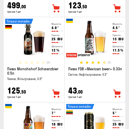
499
123
,00
,50
грн за 1 шт
грн за 1 шт
Тільки онлайн
Міцність
Міцність
4.9
°
4.5
°
Гіркота
Гіркота
25
IBU
13
IBU
Щільність
Щільність
12
%
11.5
%
(0)
(2)
Пиво Monchshof Schwarzbier
Пиво FDB «Mexican beer» 0.33л
0.5л
Світле, Нефільтроване, 4.5°
Темне, Фільтроване, 4.9°
125
43
,50
,00
грн за 1 шт
грн за 1 шт
Тільки онлайн
Міцність
Міцність
7
°
5
°
Гіркота
Гіркота
16
IBU
25
IBU