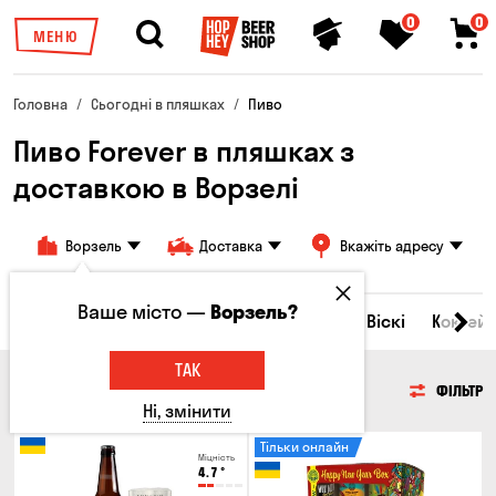
0
0
МЕНЮ
Головна
Сьогодні в пляшках
Пиво
Пиво Forever в пляшках з
доставкою в Ворзелі
Ворзель
Доставка
Вкажіть адресу
Ваше місто —
Ворзель?
Всі товари
Пиво
Сидр
Вино
Віскі
Коктейл
ТАК
ПИВО
ФІЛЬТР
Ні, змінити
Тільки онлайн
Міцність
4.7
°