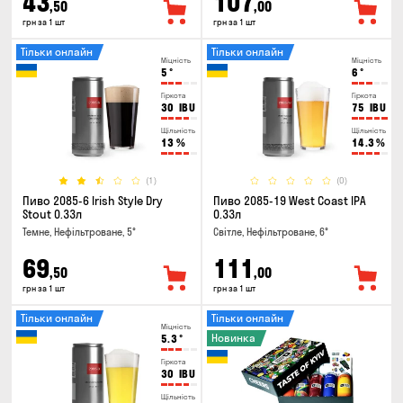
43
107
,50
,00
грн за 1 шт
грн за 1 шт
Тільки онлайн
Тільки онлайн
Міцність
Міцність
5
°
6
°
Гіркота
Гіркота
30
IBU
75
IBU
Щільність
Щільність
13
%
14.3
%
(1)
(0)
Пиво 2085-6 Irish Style Dry
Пиво 2085-19 West Coast IPA
Stout 0.33л
0.33л
Темне, Нефільтроване, 5°
Світле, Нефільтроване, 6°
69
111
,50
,00
грн за 1 шт
грн за 1 шт
Тільки онлайн
Тільки онлайн
Міцність
Новинка
5.3
°
Гіркота
30
IBU
Щільність