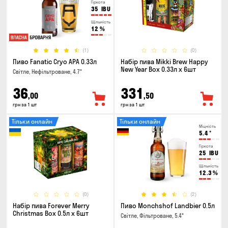
Гіркота
35
IBU
Щільність
12
%
(1)
(0)
Пиво Fanatic Cryo APA 0.33л
Набір пива Mikki Brew Happy
New Year Box 0.33л x 6шт
Світле, Нефільтроване, 4.7°
36
331
,00
,50
грн за 1 шт
грн за 1 шт
Тільки онлайн
Тільки онлайн
Міцність
5.4
°
Гіркота
25
IBU
Щільність
12.3
%
(0)
(2)
Набір пива Forever Merry
Пиво Monchshof Landbier 0.5л
Christmas Box 0.5л x 6шт
Світле, Фільтроване, 5.4°