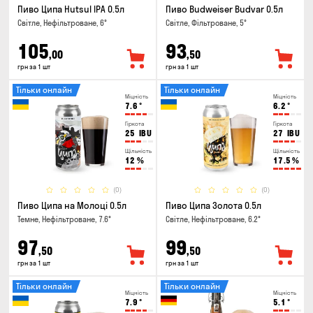
Пиво Ципа Hutsul IPA 0.5л
Пиво Budweiser Budvar 0.5л
Світле, Нефільтроване, 6°
Світле, Фільтроване, 5°
105
93
,00
,50
грн за 1 шт
грн за 1 шт
Тільки онлайн
Тільки онлайн
Міцність
Міцність
7.6
°
6.2
°
Гіркота
Гіркота
25
IBU
27
IBU
Щільність
Щільність
12
%
17.5
%
(0)
(0)
Пиво Ципа на Молоці 0.5л
Пиво Ципа Золота 0.5л
Темне, Нефільтроване, 7.6°
Світле, Нефільтроване, 6.2°
97
99
,50
,50
грн за 1 шт
грн за 1 шт
Тільки онлайн
Тільки онлайн
Міцність
Міцність
7.9
°
5.1
°