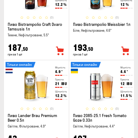
Щільність
Щільність
12.2
%
12
%
(0)
(0)
Пиво Bistrampolio Craft Dvaro
Пиво Bistrampolio Weissbier 1л
Tamsusis 1л
Біле, Нефільтроване, 4.6°
Темне, Нефільтроване, 5.5°
187
193
,50
,50
грн за 1 шт
грн за 1 шт
Тільки онлайн
Тільки онлайн
Міцність
Міцність
4.9
°
4.4
°
Гіркота
Гіркота
21
IBU
12
IBU
Щільність
Щільність
12.2
%
11.5
%
(0)
(0)
Пиво Lander Brau Premium
Пиво 2085-25.1 Fresh Tomato
Beer 0.5л
Goze 0.33л
Світле, Фільтроване, 4.9°
Світле, Нефільтроване, 4.4°