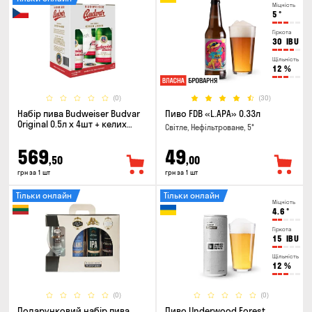
Міцність
5
°
Гіркота
30
IBU
Щільність
12
%
(0)
(30)
Набір пива Budweiser Budvar
Пиво FDB «L.APA» 0.33л
Original 0.5л х 4шт + келих
Світле, Нефільтроване, 5°
0.33л
569
49
,50
,00
грн за 1 шт
грн за 1 шт
Тільки онлайн
Тільки онлайн
Міцність
4.6
°
Гіркота
15
IBU
Щільність
12
%
(0)
(0)
Подарунковий набір пива
Пиво Underwood Forest