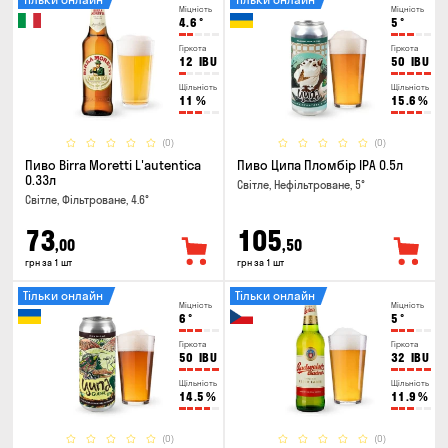
Міцність
Міцність
4.6
°
5
°
Гіркота
Гіркота
12
IBU
50
IBU
Щільність
Щільність
11
%
15.6
%
(0)
(0)
Пиво Birra Moretti L'autentica
Пиво Ципа Пломбір IPA 0.5л
0.33л
Світле, Нефільтроване, 5°
Світле, Фільтроване, 4.6°
73
105
,00
,50
грн за 1 шт
грн за 1 шт
Тільки онлайн
Тільки онлайн
Міцність
Міцність
6
°
5
°
Гіркота
Гіркота
50
IBU
32
IBU
Щільність
Щільність
14.5
%
11.9
%
(0)
(0)