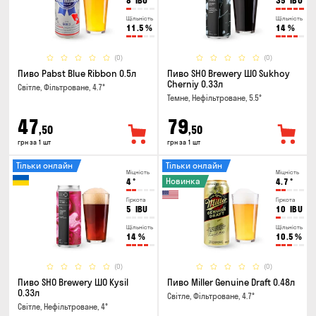
8
IBU
35
IBU
Щільність
Щільність
11.5
%
14
%
(0)
(0)
Пиво Pabst Blue Ribbon 0.5л
Пиво SHO Brewery ШО Sukhoy
Cherniy 0.33л
Світле, Фільтроване, 4.7°
Темне, Нефільтроване, 5.5°
47
79
,50
,50
грн за 1 шт
грн за 1 шт
Тільки онлайн
Тільки онлайн
Міцність
Міцність
Новинка
4
°
4.7
°
Гіркота
Гіркота
5
IBU
10
IBU
Щільність
Щільність
14
%
10.5
%
(0)
(0)
Пиво SHO Brewery ШО Kysil
Пиво Miller Genuine Draft 0.48л
0.33л
Світле, Фільтроване, 4.7°
Світле, Нефільтроване, 4°