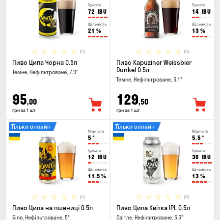
Гіркота
Гіркота
72
IBU
14
IBU
Щільність
Щільність
21
%
13
%
(0)
(0)
Пиво Ципа Чорна 0.5л
Пиво Kapuziner Weissbier
Dunkel 0.5л
Темне, Нефільтроване, 7.9°
Темне, Нефільтроване, 5.1°
95
129
,00
,50
грн за 1 шт
грн за 1 шт
Тільки онлайн
Тільки онлайн
Міцність
Міцність
5
°
5.5
°
Гіркота
Гіркота
12
IBU
36
IBU
Щільність
Щільність
11.5
%
13
%
(0)
(0)
Пиво Ципа на пшениці 0.5л
Пиво Ципа Квітка IPL 0.5л
Біле, Нефільтроване, 5°
Світле, Нефільтроване, 5.5°