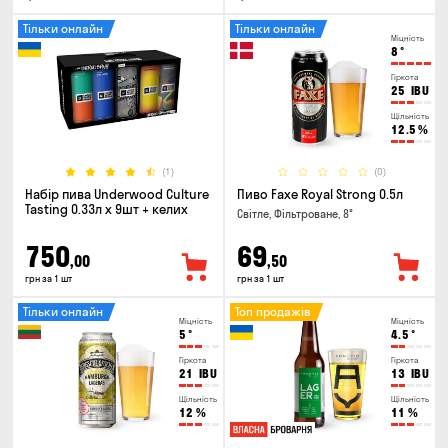
Тільки онлайн
Тільки онлайн
Міцність
8
°
Гіркота
25
IBU
Щільність
12.5
%
(1)
(0)
Набір пива Underwood Culture
Пиво Faxe Royal Strong 0.5л
Tasting 0.33л x 9шт + келих
Світле, Фільтроване, 8°
750
69
,00
,50
грн за 1 шт
грн за 1 шт
Тільки онлайн
Топ продажів
Міцність
Міцність
5
°
4.5
°
Гіркота
Гіркота
21
IBU
13
IBU
Щільність
Щільність
12
%
11
%