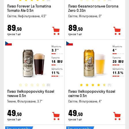
Пиво Forever La Tomatina
Пиво безалкогольне Corona
Tomato Ale 0.5л
Zero 0.33л
Світле, Нефільтроване, 4.5°
Світле, Фільтроване, 0°
89
89
,50
,50
грн за 1 шт
грн за 1 шт
Міцність
Міцність
3.7
°
4
°
Гіркота
Гіркота
14
IBU
20
IBU
Щільність
Щільність
11
%
11.5
%
(0)
(1)
Пиво Velkopopovicky Kozel
Пиво Velkopopovicky Kozel
темне 0.5л
світле 0.5л
Темне, Фільтроване, 3.7°
Світле, Фільтроване, 4°
49
49
,50
,50
грн за 1 шт
грн за 1 шт
Тільки онлайн
Тільки онлайн