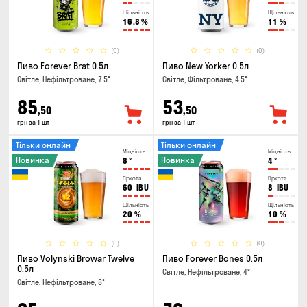
Щільність
Щільність
16.8
%
11
%
(0)
(0)
Пиво Forever Brat 0.5л
Пиво New Yorker 0.5л
Світле, Нефільтроване, 7.5°
Світле, Фільтроване, 4.5°
85
53
,50
,50
грн за 1 шт
грн за 1 шт
Тільки онлайн
Тільки онлайн
Міцність
Міцність
Новинка
Новинка
8
°
4
°
Гіркота
Гіркота
60
IBU
8
IBU
Щільність
Щільність
20
%
10
%
(0)
(0)
Пиво Volynski Browar Twelve
Пиво Forever Bones 0.5л
0.5л
Світле, Нефільтроване, 4°
Світле, Нефільтроване, 8°