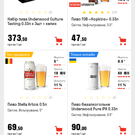
(0)
(28)
Набір пива Underwood Culture
Пиво FDB «Hopkins» 0.33л
Tasting 0.33л x 3шт + келих
Світле, Нефільтроване, 5.5°
373
47
,50
,50
грн за 1 шт
грн за 1 шт
Топ продажів
Тільки онлайн
Міцність
Міцність
5
°
0.5
°
Гіркота
Гіркота
18
IBU
40
IBU
Щільність
Щільність
11
%
11
%
(0)
(0)
Пиво Stella Artois 0.5л
Пиво безалкогольне
Underwood Pure IPA 0.33л
Світле, Фільтроване, 5°
Світле, Нефільтроване, 0.5°
69
90
,50
,00
грн за 1 шт
грн за 1 шт