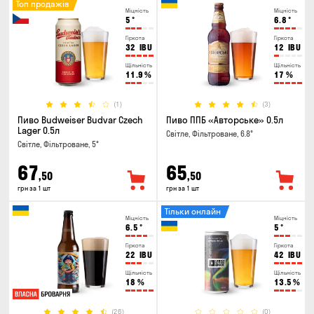
Топ продажів
Міцність
Міцність
5
°
6.8
°
Гіркота
Гіркота
32
IBU
12
IBU
Щільність
Щільність
11.9
%
17
%
(1)
(3)
Пиво Budweiser Budvar Czech
Пиво ППБ «Авторське» 0.5л
Lager 0.5л
Світле, Фільтроване, 6.8°
Світле, Фільтроване, 5°
67
65
,50
,50
грн за 1 шт
грн за 1 шт
Тільки онлайн
Міцність
Міцність
6.5
°
5
°
Гіркота
Гіркота
22
IBU
42
IBU
Щільність
Щільність
18
%
13.5
%
(26)
(0)