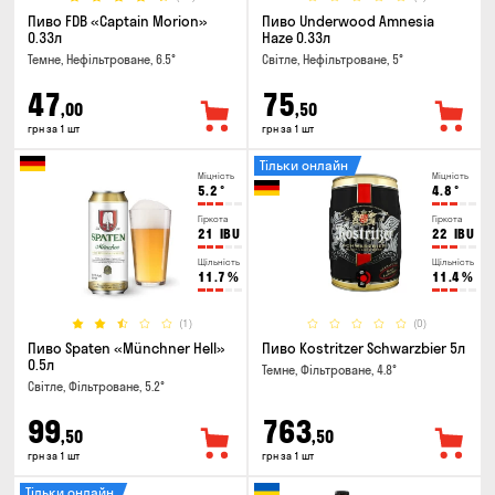
Пиво FDB «Captain Morion»
Пиво Underwood Amnesia
0.33л
Haze 0.33л
Темне, Нефільтроване, 6.5°
Світле, Нефільтроване, 5°
47
75
,00
,50
грн за 1 шт
грн за 1 шт
Тільки онлайн
Міцність
Міцність
5.2
°
4.8
°
Гіркота
Гіркота
21
IBU
22
IBU
Щільність
Щільність
11.7
%
11.4
%
(1)
(0)
Пиво Spaten «Münchner Hell»
Пиво Kostritzer Schwarzbier 5л
0.5л
Темне, Фільтроване, 4.8°
Світле, Фільтроване, 5.2°
99
763
,50
,50
грн за 1 шт
грн за 1 шт
Тільки онлайн