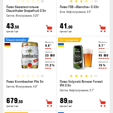
(0)
(2)
Пиво безалкогольне
Пиво FDB «Blanche» 0.33л
Clausthaler Grapefruit 0.5л
Біле, Нефільтроване, 4.5°
Світле, Фільтроване, 0.25°
43
41
,50
,00
грн за 1 шт
грн за 1 шт
Тільки онлайн
Топ продажів
Міцність
Міцність
4.8
°
5.7
°
Гіркота
Гіркота
23
IBU
45
IBU
Щільність
Щільність
11.2
%
15
%
(0)
(1)
Пиво Krombacher Pils 5л
Пиво Volynski Browar Forest
IPA 0.5л
Світле, Фільтроване, 4.8°
Світле, Нефільтроване, 5.7°
679
89
,50
,50
грн за 1 шт
грн за 1 шт