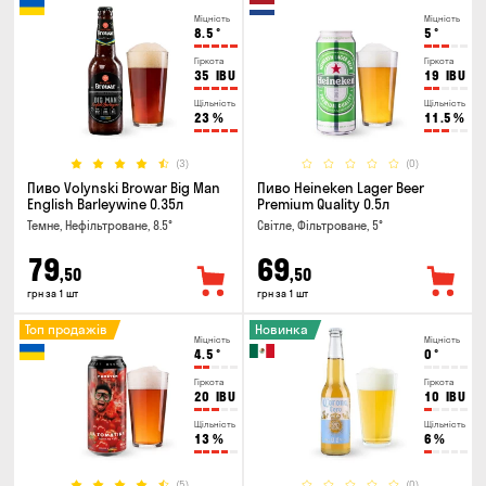
Міцність
Міцність
8.5
°
5
°
Гіркота
Гіркота
35
IBU
19
IBU
Щільність
Щільність
23
%
11.5
%
(3)
(0)
Пиво Volynski Browar Big Man
Пиво Heineken Lager Beer
English Barleywine 0.35л
Premium Quality 0.5л
Темне, Нефільтроване, 8.5°
Світле, Фільтроване, 5°
79
69
,50
,50
грн за 1 шт
грн за 1 шт
Топ продажів
Новинка
Міцність
Міцність
4.5
°
0
°
Гіркота
Гіркота
20
IBU
10
IBU
Щільність
Щільність
13
%
6
%
(5)
(0)