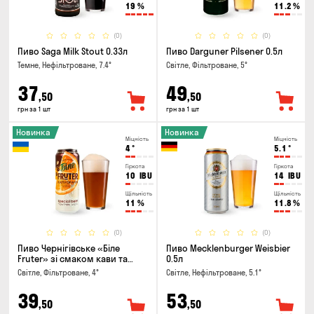
19
%
11.2
%
(0)
(0)
Пиво Saga Milk Stout 0.33л
Пиво Darguner Pilsener 0.5л
Темне, Нефільтроване, 7.4°
Світле, Фільтроване, 5°
37
49
,50
,50
грн за 1 шт
грн за 1 шт
Новинка
Новинка
Міцність
Міцність
4
°
5.1
°
Гіркота
Гіркота
10
IBU
14
IBU
Щільність
Щільність
11
%
11.8
%
(0)
(0)
Пиво Чернігівське «Біле
Пиво Mecklenburger Weisbier
Fruter» зі смаком кави та
0.5л
апельсину 0.5л
Світле, Фільтроване, 4°
Світле, Нефільтроване, 5.1°
39
53
,50
,50