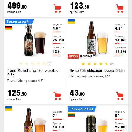
499
123
,00
,50
грн за 1 шт
грн за 1 шт
Тільки онлайн
Міцність
Міцність
4.9
°
4.5
°
Гіркота
Гіркота
25
IBU
13
IBU
Щільність
Щільність
12
%
11.5
%
(0)
(2)
Пиво Monchshof Schwarzbier
Пиво FDB «Mexican beer» 0.33л
0.5л
Світле, Нефільтроване, 4.5°
Темне, Фільтроване, 4.9°
125
43
,50
,00
грн за 1 шт
грн за 1 шт
Тільки онлайн
Міцність
Міцність
7
°
5
°
Гіркота
Гіркота
16
IBU
25
IBU