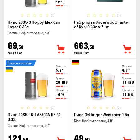
12
%
(0)
(0)
Пиво 2085-3 Hoppy Mexican
Набір пива Underwood Taste
Lager 0.33л
of Kyiv 0.33л x 7шт
Світле, Нефільтроване, 5.3°
69
663
,50
,50
грн за 1 шт
грн за 1 шт
Тільки онлайн
Міцність
Міцність
5.7
°
4.9
°
Гіркота
Гіркота
20
IBU
11
IBU
Щільність
Щільність
14
%
11.5
%
(0)
(0)
Пиво 2085-16.1 AZACCA NEIPA
Пиво Oettinger Weissbier 0.5л
0.33л
Біле, Нефільтроване, 4.9°
Світле, Нефільтроване, 5.7°
121
49
,50
,50