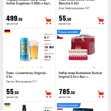
Volfas Engelman 0.568л x 6шт +
Blanche 0.33л
келих 0.568л
Біле, Нефільтроване, 4.6°
499
55
,50
,50
грн за 1 шт
грн за 1 шт
Тільки онлайн
Міцність
5.1
°
Гіркота
19
IBU
Щільність
12
%
(0)
(0)
Пиво «Lowenbrau Original»
Набір пива Budweiser Budvar
0.5л
Original 0.5л х 8шт +
термосумка
Світле, Фільтроване, 5.1°
55
785
,50
,50
грн за 1 шт
грн за 1 шт
Тільки онлайн
Міцність
4.4
°