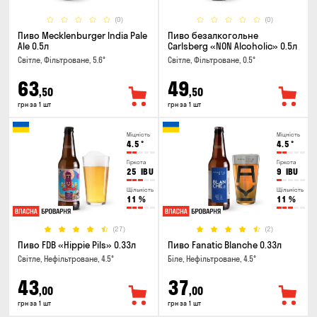
(0)
(0)
Пиво Mecklenburger India Pale
Пиво безалкогольне
Ale 0.5л
Carlsberg «NON Alcoholic» 0.5л
Світле, Фільтроване, 5.6°
Світле, Фільтроване, 0.5°
63
49
,50
,50
грн за 1 шт
грн за 1 шт
Міцність
Міцність
4.5
°
4.5
°
Гіркота
Гіркота
25
IBU
9
IBU
Щільність
Щільність
11
%
11
%
(27)
(2)
Пиво FDB «Hippie Pils» 0.33л
Пиво Fanatic Blanche 0.33л
Світле, Нефільтроване, 4.5°
Біле, Нефільтроване, 4.5°
43
37
,00
,00
грн за 1 шт
грн за 1 шт