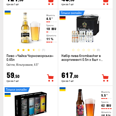
грн за 1 шт
грн за 1 шт
Тільки онлайн
Міцність
4.5
°
Гіркота
10
IBU
Щільність
11
%
(1)
(0)
Пиво «Чайка Чорноморська»
Набір пива Krombacher в
0.45л
асортименті 0.5л х 6шт +
термосумка
Світле, Фільтроване, 4.5°
59
617
,50
,00
грн за 1 шт
грн за 1 шт
Тільки онлайн
Міцність
5.5
°
Гіркота
42
IBU
Щільність
14.5
%