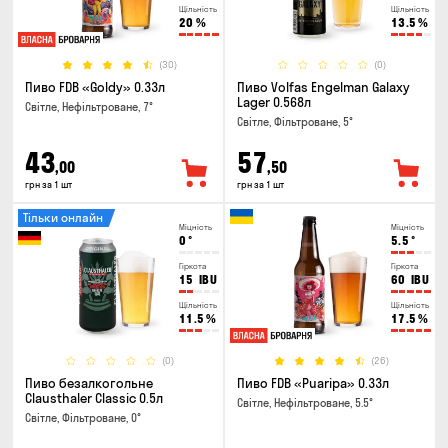
Щільність
Щільність
20
%
13.5
%
(30)
(0)
Пиво FDB «Goldy» 0.33л
Пиво Volfas Engelman Galaxy
Lager 0.568л
Світле, Нефільтроване, 7°
Світле, Фільтроване, 5°
43
57
,00
,50
грн за 1 шт
грн за 1 шт
Тільки онлайн
Міцність
Міцність
0
°
5.5
°
Гіркота
Гіркота
15
IBU
60
IBU
Щільність
Щільність
11.5
%
17.5
%
(0)
(26)
Пиво безалкогольне
Пиво FDB «Puaripa» 0.33л
Clausthaler Classic 0.5л
Світле, Нефільтроване, 5.5°
Світле, Фільтроване, 0°