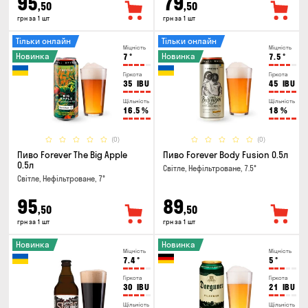
95
79
,50
,50
грн за 1 шт
грн за 1 шт
Тільки онлайн
Тільки онлайн
Міцність
Міцність
Новинка
Новинка
7
°
7.5
°
Гіркота
Гіркота
35
IBU
45
IBU
Щільність
Щільність
16.5
%
18
%
(0)
(0)
Пиво Forever The Big Apple
Пиво Forever Body Fusion 0.5л
0.5л
Світле, Нефільтроване, 7.5°
Світле, Нефільтроване, 7°
95
89
,50
,50
грн за 1 шт
грн за 1 шт
Новинка
Новинка
Міцність
Міцність
7.4
°
5
°
Гіркота
Гіркота
30
IBU
21
IBU
Щільність
Щільність