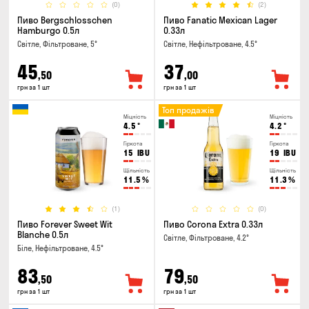
(0)
(2)
Пиво Bergschlosschen
Пиво Fanatic Mexican Lager
Hamburgo 0.5л
0.33л
Світле, Фільтроване, 5°
Світле, Нефільтроване, 4.5°
45
37
,50
,00
грн за 1 шт
грн за 1 шт
Топ продажів
Міцність
Міцність
4.5
°
4.2
°
Гіркота
Гіркота
15
IBU
19
IBU
Щільність
Щільність
11.5
%
11.3
%
(1)
(0)
Пиво Forever Sweet Wit
Пиво Corona Extra 0.33л
Blanche 0.5л
Світле, Фільтроване, 4.2°
Біле, Нефільтроване, 4.5°
83
79
,50
,50
грн за 1 шт
грн за 1 шт