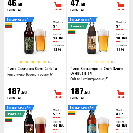
45
47
,50
,50
грн за 1 шт
грн за 1 шт
Тільки онлайн
Тільки онлайн
Міцність
Міцність
Новинка
5
°
5
°
Гіркота
Гіркота
15
IBU
14
IBU
Щільність
Щільність
12
%
11
%
(3)
(0)
Пиво Cannabis Semi-Dark 1л
Пиво Bistrampolio Craft Dvaro
Sviesusis 1л
Напівтемне, Нефільтроване, 5°
Світле, Нефільтроване, 5°
187
187
,50
,50
грн за 1 шт
грн за 1 шт
Тільки онлайн
Тільки онлайн
Міцність
Міцність
Новинка
5.5
°
4.6
°
Гіркота
Гіркота
16
IBU
12
IBU