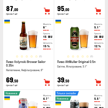
87
95
,00
,00
грн за 1 шт
грн за 1 шт
Міцність
Міцність
6
°
5.1
°
Гіркота
Гіркота
15
IBU
26
IBU
Щільність
Щільність
15
%
12
%
(0)
(0)
Пиво Volynski Browar Sailor
Пиво AltMuller Original 0.5л
0.35л
Світле, Фільтроване, 5.1°
Напівтемне, Нефільтроване, 6°
69
39
,50
,50
грн за 1 шт
грн за 1 шт
Новинка
Тільки онлайн
Міцність
Міцність
Новинка
4.7
°
5.5
°
Гіркота
Гіркота