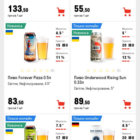
133
55
,50
,50
грн за 1 шт
грн за 1 шт
Новинка
Тільки онлайн
Міцність
Міцність
Новинка
4.5
°
5
°
Гіркота
Гіркота
15
IBU
20
IBU
Щільність
Щільність
11
%
12
%
(0)
(0)
Пиво Forever Pizza 0.5л
Пиво Underwood Rising Sun
0.33л
Світле, Нефільтроване, 4.5°
Світле, Нефільтроване, 5°
83
89
,50
,50
грн за 1 шт
грн за 1 шт
Тільки онлайн
Тільки онлайн
Міцність
Міцність
Новинка
7.5
°
4.5
°
Гіркота
Гіркота
17
IBU
20
IBU