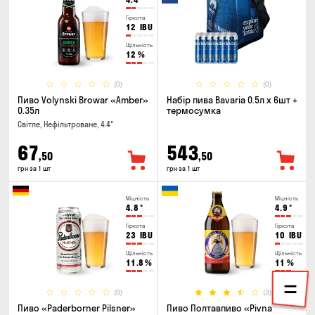
Гіркота
12
IBU
Щільність
12
%
(0)
(0)
Пиво Volynski Browar «Amber»
Набір пива Bavaria 0.5л х 6шт +
0.35л
термосумка
Світле, Нефільтроване, 4.4°
67
543
,50
,50
грн за 1 шт
грн за 1 шт
Міцність
Міцність
4.8
°
4.9
°
Гіркота
Гіркота
23
IBU
10
IBU
Щільність
Щільність
11.8
%
11
%
(0)
(3)
Пиво «Paderborner Pilsner»
Пиво Полтавпиво «Pivna